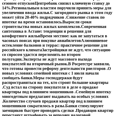
сезоном отпусков
Центробанк снизил ключевую ставку до
14%.
Региональным властям поручили принять меры для
увеличения ввода жилья.
С загородного рынка в этом году
может уйти 20-40% подрядчиков .
Снижение ставок по
ипотеке на время остановилось.
Выросли сроки
строительства новых жилых комплексов.
Современная
сантехника в Астане: тенденции и решения для
комфортного жилья
Время местное: как не запутаться в
часовых поясах при покупке авиабилетов
Алюминиевое
остекление балконов и террас: практичное решение для
российского климата
Застройщики не ждут, что ситуацию
со спросом удастся переломить во втором
полугодии.
Эксперты не ждут массового выхода
покупателей на вторичный рынок.
В Росреестре заявили,
что готовы провести реформу деятельности риелторов .
О
новых условиях семейной ипотеки с 1 июля начали
сообщать банки.
Меры господдержки будут
распространяться на тех, кто строит большие квартиры
.
Суд встал на сторону покупателя в деле о продаже
квартиры под влиянием мошенников .
Семейную ипотеку
многодетным предлагают выдавать на особых условиях
.
Количество случаев продажи квартир под влиянием
мошенников сократилось в разы.
Банки стимулируют
заемщиков быстрее проводить сделки .
Продавцов квартир
перестанут штрафовать за неподачу налоговой