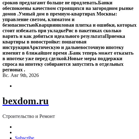
сроков предлагают больше не продлевать.
Банки
обеспокоены качеством строящихся на загородном рынке
домов .
Умный дом в премиум-квартирах Москвы:
управление светом, климатом и
безопасностью
Кварцвиниловая плитка и ошибки, которых
стоит избежать при укладке
Рис в пакетиках сколько
варить и как добиться идеального результата
Приемка
квартиры в новостройке: пошаговая
инструкция
Арктическую и дальневосточную ипотеку
изменят в ближайшее время .
Банк теперь может отказать
в ипотеке уже перед сделкой.
Новые меры поддержки
спроса на ипотеку собираются запустить в отдельных
регионах .
Вс. Авг 9th, 2026
bexdom.ru
Строительство и Ремонт
Subscribe