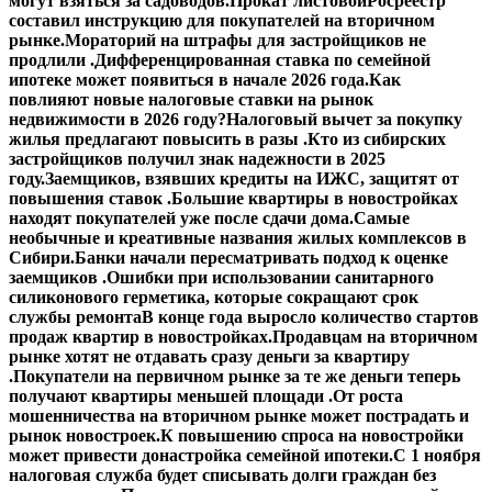
могут взяться за садоводов.
Прокат листовой
Росреестр
составил инструкцию для покупателей на вторичном
рынке.
Мораторий на штрафы для застройщиков не
продлили .
Дифференцированная ставка по семейной
ипотеке может появиться в начале 2026 года.
Как
повлияют новые налоговые ставки на рынок
недвижимости в 2026 году?
Налоговый вычет за покупку
жилья предлагают повысить в разы .
Кто из сибирских
застройщиков получил знак надежности в 2025
году.
Заемщиков, взявших кредиты на ИЖС, защитят от
повышения ставок .
Большие квартиры в новостройках
находят покупателей уже после сдачи дома.
Самые
необычные и креативные названия жилых комплексов в
Сибири.
Банки начали пересматривать подход к оценке
заемщиков .
Ошибки при использовании санитарного
силиконового герметика, которые сокращают срок
службы ремонта
В конце года выросло количество стартов
продаж квартир в новостройках.
Продавцам на вторичном
рынке хотят не отдавать сразу деньги за квартиру
.
Покупатели на первичном рынке за те же деньги теперь
получают квартиры меньшей площади .
От роста
мошенничества на вторичном рынке может пострадать и
рынок новостроек.
К повышению спроса на новостройки
может привести донастройка семейной ипотеки.
С 1 ноября
налоговая служба будет списывать долги граждан без