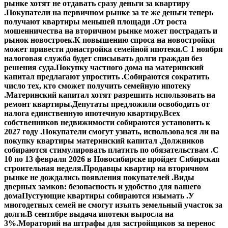
рынке хотят не отдавать сразу деньги за квартиру
.
Покупатели на первичном рынке за те же деньги теперь
получают квартиры меньшей площади .
От роста
мошенничества на вторичном рынке может пострадать и
рынок новостроек.
К повышению спроса на новостройки
может привести донастройка семейной ипотеки.
С 1 ноября
налоговая служба будет списывать долги граждан без
решения суда.
Покупку частного дома на материнский
капитал предлагают упростить .
Собираются сократить
число тех, кто сможет получить семейную ипотеку
.
Материнский капитал хотят разрешить использовать на
ремонт квартиры.
Депутаты предложили освободить от
налога единственную ипотечную квартиру.
Всех
собственников недвижимости собираются установить к
2027 году .
Покупатели смогут узнать, использовался ли на
покупку квартиры материнский капитал .
Должников
собираются стимулировать платить по обязательствам .
С
10 по 13 февраля 2026 в Новосибирске пройдет Сибирская
строительная неделя.
Продавцы квартир на вторичном
рынке не дождались появления покупателей .
Виды
дверных замков: безопасность и удобство для вашего
дома
Пустующие квартиры собираются изымать .
У
многодетных семей не смогут изъять земельный участок за
долги.
В сентябре выдача ипотеки выросла на
3%.
Мораторий на штрафы для застройщиков за перенос