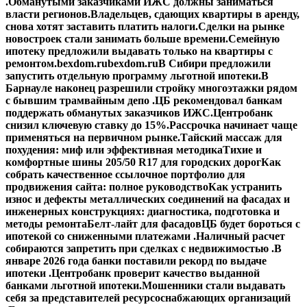
.
Обманутыми заказчиками ИЖС должны заниматься
власти регионов.
Владельцев, сдающих квартиры в аренду,
снова хотят заставить платить налоги.
Сделки на рынке
новостроек стали занимать больше времени.
Семейную
ипотеку предложили выдавать только на квартиры с
ремонтом.
bexdom.ru
bexdom.ru
В Сибири предложили
запустить отдельную программу льготной ипотеки.
В
Барнауле наконец разрешили стройку многоэтажки рядом
с бывшим трамвайным депо .
ЦБ рекомендовал банкам
поддержать обманутых заказчиков ИЖС.
Центробанк
снизил ключевую ставку до 15%.
Рассрочка начинает чаще
применяться на первичном рынке.
Тайский массаж для
похудения: миф или эффективная методика
Тихие и
комфортные шины 205/50 R17 для городских дорог
Как
собрать качественное ссылочное портфолио для
продвижения сайта: полное руководство
Как устранить
износ и дефекты металлических соединений на фасадах и
инженерных конструкциях: диагностика, подготовка и
методы ремонта
Белт-лайт для фасадов
ЦБ будет бороться с
ипотекой со сниженными платежами .
Наличный расчет
собираются запретить при сделках с недвижимостью .
В
январе 2026 года банки поставили рекорд по выдаче
ипотеки .
Центробанк проверит качество выданной
банками льготной ипотеки.
Мошенники стали выдавать
себя за представителей ресурсоснабжающих организаций