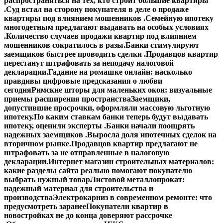
распространяться на тех, кто строит большие квартиры
.
Суд встал на сторону покупателя в деле о продаже
квартиры под влиянием мошенников .
Семейную ипотеку
многодетным предлагают выдавать на особых условиях
.
Количество случаев продажи квартир под влиянием
мошенников сократилось в разы.
Банки стимулируют
заемщиков быстрее проводить сделки .
Продавцов квартир
перестанут штрафовать за неподачу налоговой
декларации.
Гадание на ромашке онлайн: насколько
правдивы цифровые предсказания о любви
сегодня
Римские шторы для маленьких окон: визуальные
приемы расширения пространства
Заемщики,
допустившие просрочки, оформляли массовую льготную
ипотеку.
По каким ставкам банки теперь будут выдавать
ипотеку, оценили эксперты .
Банки начали поощрять
надежных заемщиков .
Выросла доля ипотечных сделок на
вторичном рынке.
Продавцов квартир предлагают не
штрафовать за не отправленные в налоговую
декларации.
Интернет магазин строительных материалов:
какие разделы сайта реально помогают покупателю
выбрать нужный товар
Листовой металлопрокат:
надежный материал для строительства и
производства
Электрокарниз в современном ремонте: что
предусмотреть заранее
Покупатели квартир в
новостройках не до конца доверяют рассрочке