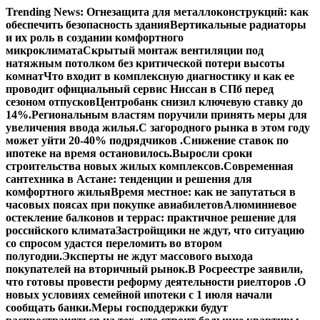
Перейти
Trending News:
Огнезащита для металлоконструкций: как
к
обеспечить безопасность здания
Вертикальные радиаторы
содержимому
и их роль в создании комфортного
микроклимата
Скрытый монтаж вентиляции под
натяжным потолком без критической потери высоты
комнат
Что входит в комплексную диагностику и как ее
проводит официальный сервис Ниссан в СПб перед
сезоном отпусков
Центробанк снизил ключевую ставку до
14%.
Региональным властям поручили принять меры для
увеличения ввода жилья.
С загородного рынка в этом году
может уйти 20-40% подрядчиков .
Снижение ставок по
ипотеке на время остановилось.
Выросли сроки
строительства новых жилых комплексов.
Современная
сантехника в Астане: тенденции и решения для
комфортного жилья
Время местное: как не запутаться в
часовых поясах при покупке авиабилетов
Алюминиевое
остекление балконов и террас: практичное решение для
российского климата
Застройщики не ждут, что ситуацию
со спросом удастся переломить во втором
полугодии.
Эксперты не ждут массового выхода
покупателей на вторичный рынок.
В Росреестре заявили,
что готовы провести реформу деятельности риелторов .
О
новых условиях семейной ипотеки с 1 июля начали
сообщать банки.
Меры господдержки будут