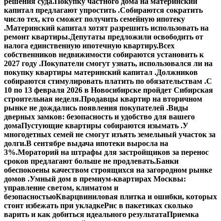
решения суда.
Покупку частного дома на материнский
капитал предлагают упростить .
Собираются сократить
число тех, кто сможет получить семейную ипотеку
.
Материнский капитал хотят разрешить использовать на
ремонт квартиры.
Депутаты предложили освободить от
налога единственную ипотечную квартиру.
Всех
собственников недвижимости собираются установить к
2027 году .
Покупатели смогут узнать, использовался ли на
покупку квартиры материнский капитал .
Должников
собираются стимулировать платить по обязательствам .
С
10 по 13 февраля 2026 в Новосибирске пройдет Сибирская
строительная неделя.
Продавцы квартир на вторичном
рынке не дождались появления покупателей .
Виды
дверных замков: безопасность и удобство для вашего
дома
Пустующие квартиры собираются изымать .
У
многодетных семей не смогут изъять земельный участок за
долги.
В сентябре выдача ипотеки выросла на
3%.
Мораторий на штрафы для застройщиков за перенос
сроков предлагают больше не продлевать.
Банки
обеспокоены качеством строящихся на загородном рынке
домов .
Умный дом в премиум-квартирах Москвы:
управление светом, климатом и
безопасностью
Кварцвиниловая плитка и ошибки, которых
стоит избежать при укладке
Рис в пакетиках сколько
варить и как добиться идеального результата
Приемка