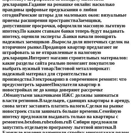
декларации.
Гадание на ромашке онлайн: насколько
правдивы цифровые предсказания о любви
сегодня
Римские шторы для маленьких окон: визуальные
приемы расширения пространства
Заемщики,
допустившие просрочки, оформляли массовую льготную
ипотеку.
По каким ставкам банки теперь будут выдавать
ипотеку, оценили эксперты .
Банки начали поощрять
надежных заемщиков .
Выросла доля ипотечных сделок на
вторичном рынке.
Продавцов квартир предлагают не
штрафовать за не отправленные в налоговую
декларации.
Интернет магазин строительных материалов:
какие разделы сайта реально помогают покупателю
выбрать нужный товар
Листовой металлопрокат:
надежный материал для строительства и
производства
Электрокарниз в современном ремонте: что
предусмотреть заранее
Покупатели квартир в
новостройках не до конца доверяют рассрочке
.
Обманутыми заказчиками ИЖС должны заниматься
власти регионов.
Владельцев, сдающих квартиры в аренду,
снова хотят заставить платить налоги.
Сделки на рынке
новостроек стали занимать больше времени.
Семейную
ипотеку предложили выдавать только на квартиры с
ремонтом.
bexdom.ru
bexdom.ru
В Сибири предложили
запустить отдельную программу льготной ипотеки.
В
Барнауле наконец разрешили стройку многоэтажки рядом