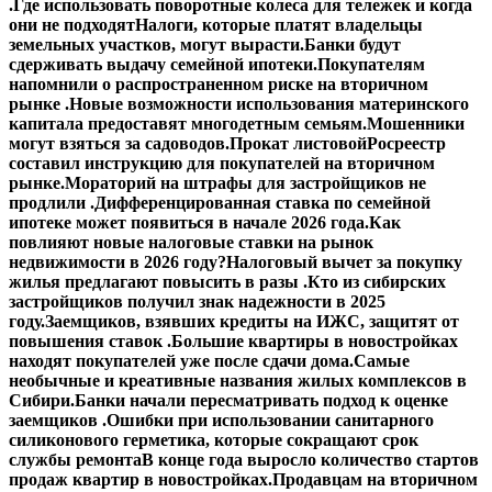
.
Где использовать поворотные колеса для тележек и когда
они не подходят
Налоги, которые платят владельцы
земельных участков, могут вырасти.
Банки будут
сдерживать выдачу семейной ипотеки.
Покупателям
напомнили о распространенном риске на вторичном
рынке .
Новые возможности использования материнского
капитала предоставят многодетным семьям.
Мошенники
могут взяться за садоводов.
Прокат листовой
Росреестр
составил инструкцию для покупателей на вторичном
рынке.
Мораторий на штрафы для застройщиков не
продлили .
Дифференцированная ставка по семейной
ипотеке может появиться в начале 2026 года.
Как
повлияют новые налоговые ставки на рынок
недвижимости в 2026 году?
Налоговый вычет за покупку
жилья предлагают повысить в разы .
Кто из сибирских
застройщиков получил знак надежности в 2025
году.
Заемщиков, взявших кредиты на ИЖС, защитят от
повышения ставок .
Большие квартиры в новостройках
находят покупателей уже после сдачи дома.
Самые
необычные и креативные названия жилых комплексов в
Сибири.
Банки начали пересматривать подход к оценке
заемщиков .
Ошибки при использовании санитарного
силиконового герметика, которые сокращают срок
службы ремонта
В конце года выросло количество стартов
продаж квартир в новостройках.
Продавцам на вторичном