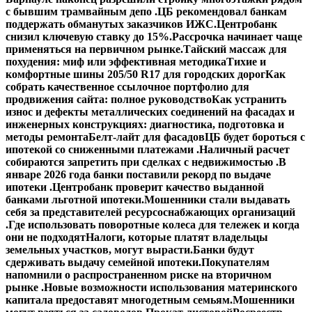
с бывшим трамвайным депо .
ЦБ рекомендовал банкам
поддержать обманутых заказчиков ИЖС.
Центробанк
снизил ключевую ставку до 15%.
Рассрочка начинает чаще
применяться на первичном рынке.
Тайский массаж для
похудения: миф или эффективная методика
Тихие и
комфортные шины 205/50 R17 для городских дорог
Как
собрать качественное ссылочное портфолио для
продвижения сайта: полное руководство
Как устранить
износ и дефекты металлических соединений на фасадах и
инженерных конструкциях: диагностика, подготовка и
методы ремонта
Белт-лайт для фасадов
ЦБ будет бороться с
ипотекой со сниженными платежами .
Наличный расчет
собираются запретить при сделках с недвижимостью .
В
январе 2026 года банки поставили рекорд по выдаче
ипотеки .
Центробанк проверит качество выданной
банками льготной ипотеки.
Мошенники стали выдавать
себя за представителей ресурсоснабжающих организаций
.
Где использовать поворотные колеса для тележек и когда
они не подходят
Налоги, которые платят владельцы
земельных участков, могут вырасти.
Банки будут
сдерживать выдачу семейной ипотеки.
Покупателям
напомнили о распространенном риске на вторичном
рынке .
Новые возможности использования материнского
капитала предоставят многодетным семьям.
Мошенники