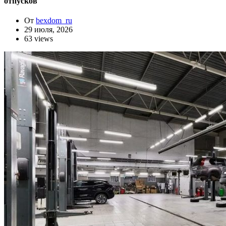
отпусков
От
bexdom_ru
29 июля, 2026
63 views