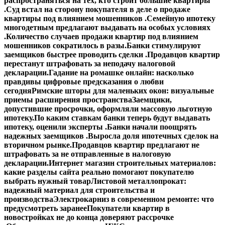
распространяться на тех, кто строит большие квартиры
.
Суд встал на сторону покупателя в деле о продаже
квартиры под влиянием мошенников .
Семейную ипотеку
многодетным предлагают выдавать на особых условиях
.
Количество случаев продажи квартир под влиянием
мошенников сократилось в разы.
Банки стимулируют
заемщиков быстрее проводить сделки .
Продавцов квартир
перестанут штрафовать за неподачу налоговой
декларации.
Гадание на ромашке онлайн: насколько
правдивы цифровые предсказания о любви
сегодня
Римские шторы для маленьких окон: визуальные
приемы расширения пространства
Заемщики,
допустившие просрочки, оформляли массовую льготную
ипотеку.
По каким ставкам банки теперь будут выдавать
ипотеку, оценили эксперты .
Банки начали поощрять
надежных заемщиков .
Выросла доля ипотечных сделок на
вторичном рынке.
Продавцов квартир предлагают не
штрафовать за не отправленные в налоговую
декларации.
Интернет магазин строительных материалов:
какие разделы сайта реально помогают покупателю
выбрать нужный товар
Листовой металлопрокат:
надежный материал для строительства и
производства
Электрокарниз в современном ремонте: что
предусмотреть заранее
Покупатели квартир в
новостройках не до конца доверяют рассрочке