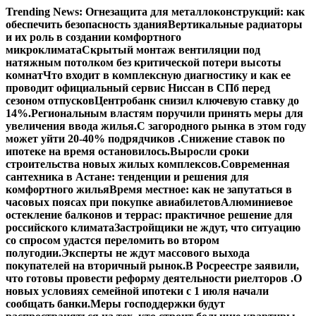
Перейти
Trending News:
Огнезащита для металлоконструкций: как
к
обеспечить безопасность здания
Вертикальные радиаторы
содержимому
и их роль в создании комфортного
микроклимата
Скрытый монтаж вентиляции под
натяжным потолком без критической потери высоты
комнат
Что входит в комплексную диагностику и как ее
проводит официальный сервис Ниссан в СПб перед
сезоном отпусков
Центробанк снизил ключевую ставку до
14%.
Региональным властям поручили принять меры для
увеличения ввода жилья.
С загородного рынка в этом году
может уйти 20-40% подрядчиков .
Снижение ставок по
ипотеке на время остановилось.
Выросли сроки
строительства новых жилых комплексов.
Современная
сантехника в Астане: тенденции и решения для
комфортного жилья
Время местное: как не запутаться в
часовых поясах при покупке авиабилетов
Алюминиевое
остекление балконов и террас: практичное решение для
российского климата
Застройщики не ждут, что ситуацию
со спросом удастся переломить во втором
полугодии.
Эксперты не ждут массового выхода
покупателей на вторичный рынок.
В Росреестре заявили,
что готовы провести реформу деятельности риелторов .
О
новых условиях семейной ипотеки с 1 июля начали
сообщать банки.
Меры господдержки будут