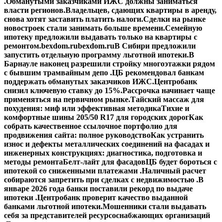
.
Обманутыми заказчиками ИЖС должны заниматься
власти регионов.
Владельцев, сдающих квартиры в аренду,
снова хотят заставить платить налоги.
Сделки на рынке
новостроек стали занимать больше времени.
Семейную
ипотеку предложили выдавать только на квартиры с
ремонтом.
bexdom.ru
bexdom.ru
В Сибири предложили
запустить отдельную программу льготной ипотеки.
В
Барнауле наконец разрешили стройку многоэтажки рядом
с бывшим трамвайным депо .
ЦБ рекомендовал банкам
поддержать обманутых заказчиков ИЖС.
Центробанк
снизил ключевую ставку до 15%.
Рассрочка начинает чаще
применяться на первичном рынке.
Тайский массаж для
похудения: миф или эффективная методика
Тихие и
комфортные шины 205/50 R17 для городских дорог
Как
собрать качественное ссылочное портфолио для
продвижения сайта: полное руководство
Как устранить
износ и дефекты металлических соединений на фасадах и
инженерных конструкциях: диагностика, подготовка и
методы ремонта
Белт-лайт для фасадов
ЦБ будет бороться с
ипотекой со сниженными платежами .
Наличный расчет
собираются запретить при сделках с недвижимостью .
В
январе 2026 года банки поставили рекорд по выдаче
ипотеки .
Центробанк проверит качество выданной
банками льготной ипотеки.
Мошенники стали выдавать
себя за представителей ресурсоснабжающих организаций