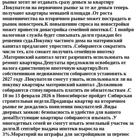
рынке хотят не отдавать сразу деньги за квартиру
.
Покупатели на первичном рынке за те же деньги теперь
получают квартиры меньшей площади .
От роста
мошенничества на вторичном рынке может пострадать и
рынок новостроек.
К повышению спроса на новостройки
может привести донастройка семейной ипотеки.
С 1 ноября
налоговая служба будет списывать долги граждан без
решения суда.
Покупку частного дома на материнский
капитал предлагают упростить .
Собираются сократить
число тех, кто сможет получить семейную ипотеку
.
Материнский капитал хотят разрешить использовать на
ремонт квартиры.
Депутаты предложили освободить от
налога единственную ипотечную квартиру.
Всех
собственников недвижимости собираются установить к
2027 году .
Покупатели смогут узнать, использовался ли на
покупку квартиры материнский капитал .
Должников
собираются стимулировать платить по обязательствам .
С
10 по 13 февраля 2026 в Новосибирске пройдет Сибирская
строительная неделя.
Продавцы квартир на вторичном
рынке не дождались появления покупателей .
Виды
дверных замков: безопасность и удобство для вашего
дома
Пустующие квартиры собираются изымать .
У
многодетных семей не смогут изъять земельный участок за
долги.
В сентябре выдача ипотеки выросла на
3%.
Мораторий на штрафы для застройщиков за перенос