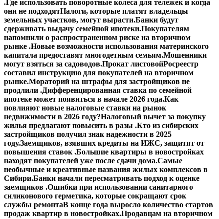
.
Где использовать поворотные колеса для тележек и когда
они не подходят
Налоги, которые платят владельцы
земельных участков, могут вырасти.
Банки будут
сдерживать выдачу семейной ипотеки.
Покупателям
напомнили о распространенном риске на вторичном
рынке .
Новые возможности использования материнского
капитала предоставят многодетным семьям.
Мошенники
могут взяться за садоводов.
Прокат листовой
Росреестр
составил инструкцию для покупателей на вторичном
рынке.
Мораторий на штрафы для застройщиков не
продлили .
Дифференцированная ставка по семейной
ипотеке может появиться в начале 2026 года.
Как
повлияют новые налоговые ставки на рынок
недвижимости в 2026 году?
Налоговый вычет за покупку
жилья предлагают повысить в разы .
Кто из сибирских
застройщиков получил знак надежности в 2025
году.
Заемщиков, взявших кредиты на ИЖС, защитят от
повышения ставок .
Большие квартиры в новостройках
находят покупателей уже после сдачи дома.
Самые
необычные и креативные названия жилых комплексов в
Сибири.
Банки начали пересматривать подход к оценке
заемщиков .
Ошибки при использовании санитарного
силиконового герметика, которые сокращают срок
службы ремонта
В конце года выросло количество стартов
продаж квартир в новостройках.
Продавцам на вторичном