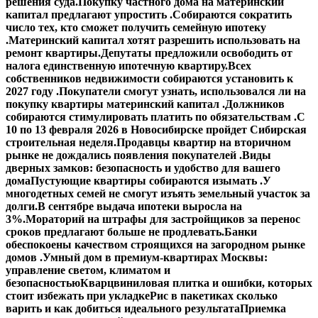
решения суда.
Покупку частного дома на материнский
капитал предлагают упростить .
Собираются сократить
число тех, кто сможет получить семейную ипотеку
.
Материнский капитал хотят разрешить использовать на
ремонт квартиры.
Депутаты предложили освободить от
налога единственную ипотечную квартиру.
Всех
собственников недвижимости собираются установить к
2027 году .
Покупатели смогут узнать, использовался ли на
покупку квартиры материнский капитал .
Должников
собираются стимулировать платить по обязательствам .
С
10 по 13 февраля 2026 в Новосибирске пройдет Сибирская
строительная неделя.
Продавцы квартир на вторичном
рынке не дождались появления покупателей .
Виды
дверных замков: безопасность и удобство для вашего
дома
Пустующие квартиры собираются изымать .
У
многодетных семей не смогут изъять земельный участок за
долги.
В сентябре выдача ипотеки выросла на
3%.
Мораторий на штрафы для застройщиков за перенос
сроков предлагают больше не продлевать.
Банки
обеспокоены качеством строящихся на загородном рынке
домов .
Умный дом в премиум-квартирах Москвы:
управление светом, климатом и
безопасностью
Кварцвиниловая плитка и ошибки, которых
стоит избежать при укладке
Рис в пакетиках сколько
варить и как добиться идеального результата
Приемка