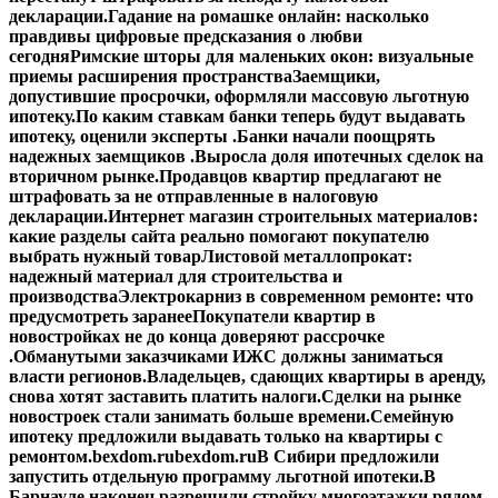
декларации.
Гадание на ромашке онлайн: насколько
правдивы цифровые предсказания о любви
сегодня
Римские шторы для маленьких окон: визуальные
приемы расширения пространства
Заемщики,
допустившие просрочки, оформляли массовую льготную
ипотеку.
По каким ставкам банки теперь будут выдавать
ипотеку, оценили эксперты .
Банки начали поощрять
надежных заемщиков .
Выросла доля ипотечных сделок на
вторичном рынке.
Продавцов квартир предлагают не
штрафовать за не отправленные в налоговую
декларации.
Интернет магазин строительных материалов:
какие разделы сайта реально помогают покупателю
выбрать нужный товар
Листовой металлопрокат:
надежный материал для строительства и
производства
Электрокарниз в современном ремонте: что
предусмотреть заранее
Покупатели квартир в
новостройках не до конца доверяют рассрочке
.
Обманутыми заказчиками ИЖС должны заниматься
власти регионов.
Владельцев, сдающих квартиры в аренду,
снова хотят заставить платить налоги.
Сделки на рынке
новостроек стали занимать больше времени.
Семейную
ипотеку предложили выдавать только на квартиры с
ремонтом.
bexdom.ru
bexdom.ru
В Сибири предложили
запустить отдельную программу льготной ипотеки.
В
Барнауле наконец разрешили стройку многоэтажки рядом