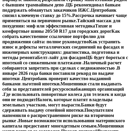
с бывшим трамвайным депо .
ЦБ рекомендовал банкам
поддержать обманутых заказчиков ИЖС.
Центробанк
снизил ключевую ставку до 15%.
Рассрочка начинает чаще
применяться на первичном рынке.
Тайский массаж для
похудения: миф или эффективная методика
Тихие и
комфортные шины 205/50 R17 для городских дорог
Как
собрать качественное ссылочное портфолио для
продвижения сайта: полное руководство
Как устранить
износ и дефекты металлических соединений на фасадах и
инженерных конструкциях: диагностика, подготовка и
методы ремонта
Белт-лайт для фасадов
ЦБ будет бороться с
ипотекой со сниженными платежами .
Наличный расчет
собираются запретить при сделках с недвижимостью .
В
январе 2026 года банки поставили рекорд по выдаче
ипотеки .
Центробанк проверит качество выданной
банками льготной ипотеки.
Мошенники стали выдавать
себя за представителей ресурсоснабжающих организаций
.
Где использовать поворотные колеса для тележек и когда
они не подходят
Налоги, которые платят владельцы
земельных участков, могут вырасти.
Банки будут
сдерживать выдачу семейной ипотеки.
Покупателям
напомнили о распространенном риске на вторичном
рынке .
Новые возможности использования материнского
капитала предоставят многодетным семьям.
Мошенники