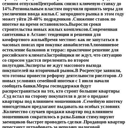
сезоном отпусков
Центробанк снизил ключевую ставку до
14%.
Региональным властям поручили принять меры для
увеличения ввода жилья.
С загородного рынка в этом году
может уйти 20-40% подрядчиков .
Снижение ставок по
ипотеке на время остановилось.
Выросли сроки
строительства новых жилых комплексов.
Современная
сантехника в Астане: тенденции и решения для
комфортного жилья
Время местное: как не запутаться в
часовых поясах при покупке авиабилетов
Алюминиевое
остекление балконов и террас: практичное решение для
российского климата
Застройщики не ждут, что ситуацию
со спросом удастся переломить во втором
полугодии.
Эксперты не ждут массового выхода
покупателей на вторичный рынок.
В Росреестре заявили,
что готовы провести реформу деятельности риелторов .
О
новых условиях семейной ипотеки с 1 июля начали
сообщать банки.
Меры господдержки будут
распространяться на тех, кто строит большие квартиры
.
Суд встал на сторону покупателя в деле о продаже
квартиры под влиянием мошенников .
Семейную ипотеку
многодетным предлагают выдавать на особых условиях
.
Количество случаев продажи квартир под влиянием
мошенников сократилось в разы.
Банки стимулируют
заемщиков быстрее проводить сделки .
Продавцов квартир
перестанут штрафовать за неподачу налоговой