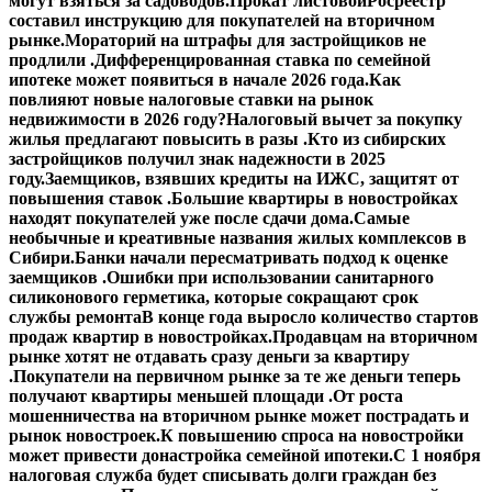
могут взяться за садоводов.
Прокат листовой
Росреестр
составил инструкцию для покупателей на вторичном
рынке.
Мораторий на штрафы для застройщиков не
продлили .
Дифференцированная ставка по семейной
ипотеке может появиться в начале 2026 года.
Как
повлияют новые налоговые ставки на рынок
недвижимости в 2026 году?
Налоговый вычет за покупку
жилья предлагают повысить в разы .
Кто из сибирских
застройщиков получил знак надежности в 2025
году.
Заемщиков, взявших кредиты на ИЖС, защитят от
повышения ставок .
Большие квартиры в новостройках
находят покупателей уже после сдачи дома.
Самые
необычные и креативные названия жилых комплексов в
Сибири.
Банки начали пересматривать подход к оценке
заемщиков .
Ошибки при использовании санитарного
силиконового герметика, которые сокращают срок
службы ремонта
В конце года выросло количество стартов
продаж квартир в новостройках.
Продавцам на вторичном
рынке хотят не отдавать сразу деньги за квартиру
.
Покупатели на первичном рынке за те же деньги теперь
получают квартиры меньшей площади .
От роста
мошенничества на вторичном рынке может пострадать и
рынок новостроек.
К повышению спроса на новостройки
может привести донастройка семейной ипотеки.
С 1 ноября
налоговая служба будет списывать долги граждан без