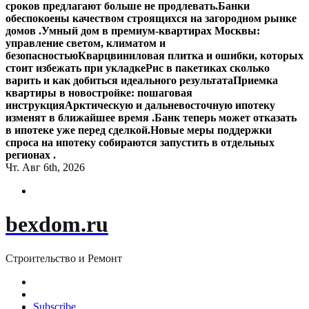
сроков предлагают больше не продлевать.
Банки
обеспокоены качеством строящихся на загородном рынке
домов .
Умный дом в премиум-квартирах Москвы:
управление светом, климатом и
безопасностью
Кварцвиниловая плитка и ошибки, которых
стоит избежать при укладке
Рис в пакетиках сколько
варить и как добиться идеального результата
Приемка
квартиры в новостройке: пошаговая
инструкция
Арктическую и дальневосточную ипотеку
изменят в ближайшее время .
Банк теперь может отказать
в ипотеке уже перед сделкой.
Новые меры поддержки
спроса на ипотеку собираются запустить в отдельных
регионах .
Чт. Авг 6th, 2026
bexdom.ru
Строительство и Ремонт
Subscribe