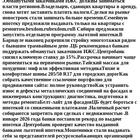
.
Обманутыми заказчиками ИЖС должны заниматься
власти регионов.
Владельцев, сдающих квартиры в аренду,
снова хотят заставить платить налоги.
Сделки на рынке
новостроек стали занимать больше времени.
Семейную
ипотеку предложили выдавать только на квартиры с
ремонтом.
bexdom.ru
bexdom.ru
В Сибири предложили
запустить отдельную программу льготной ипотеки.
В
Барнауле наконец разрешили стройку многоэтажки рядом
с бывшим трамвайным депо .
ЦБ рекомендовал банкам
поддержать обманутых заказчиков ИЖС.
Центробанк
снизил ключевую ставку до 15%.
Рассрочка начинает чаще
применяться на первичном рынке.
Тайский массаж для
похудения: миф или эффективная методика
Тихие и
комфортные шины 205/50 R17 для городских дорог
Как
собрать качественное ссылочное портфолио для
продвижения сайта: полное руководство
Как устранить
износ и дефекты металлических соединений на фасадах и
инженерных конструкциях: диагностика, подготовка и
методы ремонта
Белт-лайт для фасадов
ЦБ будет бороться с
ипотекой со сниженными платежами .
Наличный расчет
собираются запретить при сделках с недвижимостью .
В
январе 2026 года банки поставили рекорд по выдаче
ипотеки .
Центробанк проверит качество выданной
банками льготной ипотеки.
Мошенники стали выдавать
себя за представителей ресурсоснабжающих организаций