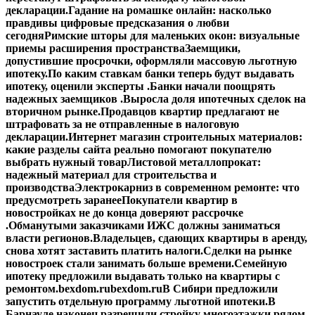
декларации.
Гадание на ромашке онлайн: насколько
правдивы цифровые предсказания о любви
сегодня
Римские шторы для маленьких окон: визуальные
приемы расширения пространства
Заемщики,
допустившие просрочки, оформляли массовую льготную
ипотеку.
По каким ставкам банки теперь будут выдавать
ипотеку, оценили эксперты .
Банки начали поощрять
надежных заемщиков .
Выросла доля ипотечных сделок на
вторичном рынке.
Продавцов квартир предлагают не
штрафовать за не отправленные в налоговую
декларации.
Интернет магазин строительных материалов:
какие разделы сайта реально помогают покупателю
выбрать нужный товар
Листовой металлопрокат:
надежный материал для строительства и
производства
Электрокарниз в современном ремонте: что
предусмотреть заранее
Покупатели квартир в
новостройках не до конца доверяют рассрочке
.
Обманутыми заказчиками ИЖС должны заниматься
власти регионов.
Владельцев, сдающих квартиры в аренду,
снова хотят заставить платить налоги.
Сделки на рынке
новостроек стали занимать больше времени.
Семейную
ипотеку предложили выдавать только на квартиры с
ремонтом.
bexdom.ru
bexdom.ru
В Сибири предложили
запустить отдельную программу льготной ипотеки.
В
Барнауле наконец разрешили стройку многоэтажки рядом