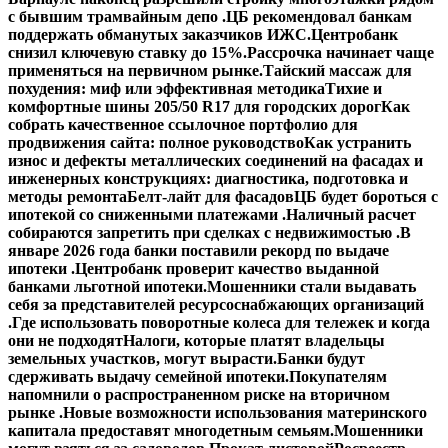
с бывшим трамвайным депо .
ЦБ рекомендовал банкам
поддержать обманутых заказчиков ИЖС.
Центробанк
снизил ключевую ставку до 15%.
Рассрочка начинает чаще
применяться на первичном рынке.
Тайский массаж для
похудения: миф или эффективная методика
Тихие и
комфортные шины 205/50 R17 для городских дорог
Как
собрать качественное ссылочное портфолио для
продвижения сайта: полное руководство
Как устранить
износ и дефекты металлических соединений на фасадах и
инженерных конструкциях: диагностика, подготовка и
методы ремонта
Белт-лайт для фасадов
ЦБ будет бороться с
ипотекой со сниженными платежами .
Наличный расчет
собираются запретить при сделках с недвижимостью .
В
январе 2026 года банки поставили рекорд по выдаче
ипотеки .
Центробанк проверит качество выданной
банками льготной ипотеки.
Мошенники стали выдавать
себя за представителей ресурсоснабжающих организаций
.
Где использовать поворотные колеса для тележек и когда
они не подходят
Налоги, которые платят владельцы
земельных участков, могут вырасти.
Банки будут
сдерживать выдачу семейной ипотеки.
Покупателям
напомнили о распространенном риске на вторичном
рынке .
Новые возможности использования материнского
капитала предоставят многодетным семьям.
Мошенники