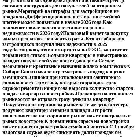
могут взяться за садоводов.
Прокат листовой
Росреестр
составил инструкцию для покупателей на вторичном
рынке.
Мораторий на штрафы для застройщиков не
продлили .
Дифференцированная ставка по семейной
ипотеке может появиться в начале 2026 года.
Как
повлияют новые налоговые ставки на рынок
недвижимости в 2026 году?
Налоговый вычет за покупку
жилья предлагают повысить в разы .
Кто из сибирских
застройщиков получил знак надежности в 2025
году.
Заемщиков, взявших кредиты на ИЖС, защитят от
повышения ставок .
Большие квартиры в новостройках
находят покупателей уже после сдачи дома.
Самые
необычные и креативные названия жилых комплексов в
Сибири.
Банки начали пересматривать подход к оценке
заемщиков .
Ошибки при использовании санитарного
силиконового герметика, которые сокращают срок
службы ремонта
В конце года выросло количество стартов
продаж квартир в новостройках.
Продавцам на вторичном
рынке хотят не отдавать сразу деньги за квартиру
.
Покупатели на первичном рынке за те же деньги теперь
получают квартиры меньшей площади .
От роста
мошенничества на вторичном рынке может пострадать и
рынок новостроек.
К повышению спроса на новостройки
может привести донастройка семейной ипотеки.
С 1 ноября
налоговая служба будет списывать долги граждан без