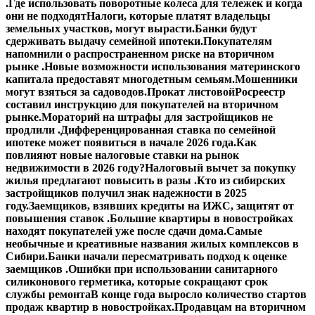
.
Где использовать поворотные колеса для тележек и когда
они не подходят
Налоги, которые платят владельцы
земельных участков, могут вырасти.
Банки будут
сдерживать выдачу семейной ипотеки.
Покупателям
напомнили о распространенном риске на вторичном
рынке .
Новые возможности использования материнского
капитала предоставят многодетным семьям.
Мошенники
могут взяться за садоводов.
Прокат листовой
Росреестр
составил инструкцию для покупателей на вторичном
рынке.
Мораторий на штрафы для застройщиков не
продлили .
Дифференцированная ставка по семейной
ипотеке может появиться в начале 2026 года.
Как
повлияют новые налоговые ставки на рынок
недвижимости в 2026 году?
Налоговый вычет за покупку
жилья предлагают повысить в разы .
Кто из сибирских
застройщиков получил знак надежности в 2025
году.
Заемщиков, взявших кредиты на ИЖС, защитят от
повышения ставок .
Большие квартиры в новостройках
находят покупателей уже после сдачи дома.
Самые
необычные и креативные названия жилых комплексов в
Сибири.
Банки начали пересматривать подход к оценке
заемщиков .
Ошибки при использовании санитарного
силиконового герметика, которые сокращают срок
службы ремонта
В конце года выросло количество стартов
продаж квартир в новостройках.
Продавцам на вторичном