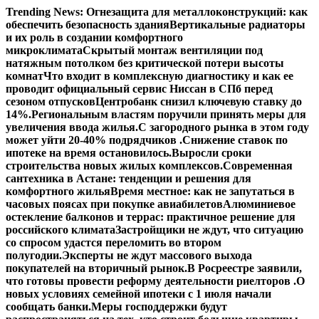
Перейти
Trending News:
Огнезащита для металлоконструкций: как
к
обеспечить безопасность здания
Вертикальные радиаторы
содержимому
и их роль в создании комфортного
микроклимата
Скрытый монтаж вентиляции под
натяжным потолком без критической потери высоты
комнат
Что входит в комплексную диагностику и как ее
проводит официальный сервис Ниссан в СПб перед
сезоном отпусков
Центробанк снизил ключевую ставку до
14%.
Региональным властям поручили принять меры для
увеличения ввода жилья.
С загородного рынка в этом году
может уйти 20-40% подрядчиков .
Снижение ставок по
ипотеке на время остановилось.
Выросли сроки
строительства новых жилых комплексов.
Современная
сантехника в Астане: тенденции и решения для
комфортного жилья
Время местное: как не запутаться в
часовых поясах при покупке авиабилетов
Алюминиевое
остекление балконов и террас: практичное решение для
российского климата
Застройщики не ждут, что ситуацию
со спросом удастся переломить во втором
полугодии.
Эксперты не ждут массового выхода
покупателей на вторичный рынок.
В Росреестре заявили,
что готовы провести реформу деятельности риелторов .
О
новых условиях семейной ипотеки с 1 июля начали
сообщать банки.
Меры господдержки будут