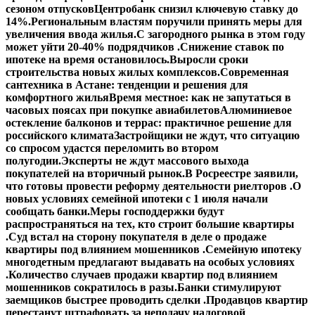
сезоном отпусков
Центробанк снизил ключевую ставку до
14%.
Региональным властям поручили принять меры для
увеличения ввода жилья.
С загородного рынка в этом году
может уйти 20-40% подрядчиков .
Снижение ставок по
ипотеке на время остановилось.
Выросли сроки
строительства новых жилых комплексов.
Современная
сантехника в Астане: тенденции и решения для
комфортного жилья
Время местное: как не запутаться в
часовых поясах при покупке авиабилетов
Алюминиевое
остекление балконов и террас: практичное решение для
российского климата
Застройщики не ждут, что ситуацию
со спросом удастся переломить во втором
полугодии.
Эксперты не ждут массового выхода
покупателей на вторичный рынок.
В Росреестре заявили,
что готовы провести реформу деятельности риелторов .
О
новых условиях семейной ипотеки с 1 июля начали
сообщать банки.
Меры господдержки будут
распространяться на тех, кто строит большие квартиры
.
Суд встал на сторону покупателя в деле о продаже
квартиры под влиянием мошенников .
Семейную ипотеку
многодетным предлагают выдавать на особых условиях
.
Количество случаев продажи квартир под влиянием
мошенников сократилось в разы.
Банки стимулируют
заемщиков быстрее проводить сделки .
Продавцов квартир
перестанут штрафовать за неподачу налоговой