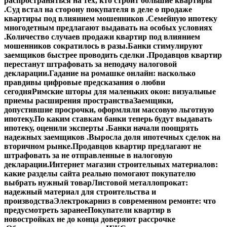
распространяться на тех, кто строит большие квартиры
.
Суд встал на сторону покупателя в деле о продаже
квартиры под влиянием мошенников .
Семейную ипотеку
многодетным предлагают выдавать на особых условиях
.
Количество случаев продажи квартир под влиянием
мошенников сократилось в разы.
Банки стимулируют
заемщиков быстрее проводить сделки .
Продавцов квартир
перестанут штрафовать за неподачу налоговой
декларации.
Гадание на ромашке онлайн: насколько
правдивы цифровые предсказания о любви
сегодня
Римские шторы для маленьких окон: визуальные
приемы расширения пространства
Заемщики,
допустившие просрочки, оформляли массовую льготную
ипотеку.
По каким ставкам банки теперь будут выдавать
ипотеку, оценили эксперты .
Банки начали поощрять
надежных заемщиков .
Выросла доля ипотечных сделок на
вторичном рынке.
Продавцов квартир предлагают не
штрафовать за не отправленные в налоговую
декларации.
Интернет магазин строительных материалов:
какие разделы сайта реально помогают покупателю
выбрать нужный товар
Листовой металлопрокат:
надежный материал для строительства и
производства
Электрокарниз в современном ремонте: что
предусмотреть заранее
Покупатели квартир в
новостройках не до конца доверяют рассрочке