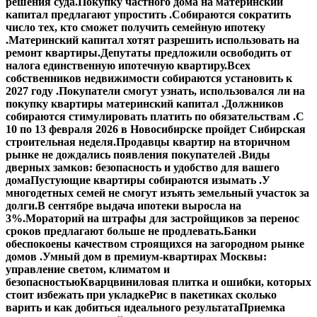
решения суда.
Покупку частного дома на материнский
капитал предлагают упростить .
Собираются сократить
число тех, кто сможет получить семейную ипотеку
.
Материнский капитал хотят разрешить использовать на
ремонт квартиры.
Депутаты предложили освободить от
налога единственную ипотечную квартиру.
Всех
собственников недвижимости собираются установить к
2027 году .
Покупатели смогут узнать, использовался ли на
покупку квартиры материнский капитал .
Должников
собираются стимулировать платить по обязательствам .
С
10 по 13 февраля 2026 в Новосибирске пройдет Сибирская
строительная неделя.
Продавцы квартир на вторичном
рынке не дождались появления покупателей .
Виды
дверных замков: безопасность и удобство для вашего
дома
Пустующие квартиры собираются изымать .
У
многодетных семей не смогут изъять земельный участок за
долги.
В сентябре выдача ипотеки выросла на
3%.
Мораторий на штрафы для застройщиков за перенос
сроков предлагают больше не продлевать.
Банки
обеспокоены качеством строящихся на загородном рынке
домов .
Умный дом в премиум-квартирах Москвы:
управление светом, климатом и
безопасностью
Кварцвиниловая плитка и ошибки, которых
стоит избежать при укладке
Рис в пакетиках сколько
варить и как добиться идеального результата
Приемка