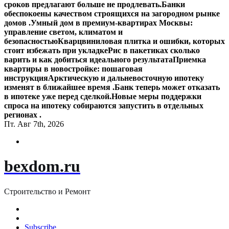
сроков предлагают больше не продлевать.
Банки
обеспокоены качеством строящихся на загородном рынке
домов .
Умный дом в премиум-квартирах Москвы:
управление светом, климатом и
безопасностью
Кварцвиниловая плитка и ошибки, которых
стоит избежать при укладке
Рис в пакетиках сколько
варить и как добиться идеального результата
Приемка
квартиры в новостройке: пошаговая
инструкция
Арктическую и дальневосточную ипотеку
изменят в ближайшее время .
Банк теперь может отказать
в ипотеке уже перед сделкой.
Новые меры поддержки
спроса на ипотеку собираются запустить в отдельных
регионах .
Пт. Авг 7th, 2026
bexdom.ru
Строительство и Ремонт
Subscribe