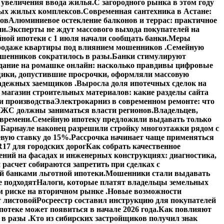
увеличения ввода жилья.
С загородного рынка в этом году
вых жилых комплексов.
Современная сантехника в Астане:
тов
Алюминиевое остекление балконов и террас: практичное
ии.
Эксперты не ждут массового выхода покупателей на
ной ипотеки с 1 июля начали сообщать банки.
Меры
 продаже квартиры под влиянием мошенников .
Семейную
шенников сократилось в разы.
Банки стимулируют
дание на ромашке онлайн: насколько правдивы цифровые
ики, допустившие просрочки, оформляли массовую
адежных заемщиков .
Выросла доля ипотечных сделок на
 магазин строительных материалов: какие разделы сайта
и производства
Электрокарниз в современном ремонте: что
ЖС должны заниматься власти регионов.
Владельцев,
 времени.
Семейную ипотеку предложили выдавать только
 Барнауле наконец разрешили стройку многоэтажки рядом с
вую ставку до 15%.
Рассрочка начинает чаще применяться
17 для городских дорог
Как собрать качественное
ений на фасадах и инженерных конструкциях: диагностика,
расчет собираются запретить при сделках с
й банками льготной ипотеки.
Мошенники стали выдавать
е подходят
Налоги, которые платят владельцы земельных
 риске на вторичном рынке .
Новые возможности
 листовой
Росреестр составил инструкцию для покупателей
отеке может появиться в начале 2026 года.
Как повлияют
в разы .
Кто из сибирских застройщиков получил знак