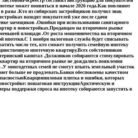
 листовой
Росреестр составил инструкцию для покупателей
отеке может появиться в начале 2026 года.
Как повлияют
в разы .
Кто из сибирских застройщиков получил знак
стройках находят покупателей уже после сдачи
енке заемщиков .
Ошибки при использовании санитарного
артир в новостройках.
Продавцам на вторичном рынке
 меньшей площади .
От роста мошенничества на вторичном
й ипотеки.
С 1 ноября налоговая служба будет списывать
атить число тех, кто сможет получить семейную ипотеку
единственную ипотечную квартиру.
Всех собственников
теринский капитал .
Должников собираются стимулировать
квартир на вторичном рынке не дождались появления
 .
У многодетных семей не смогут изъять земельный участок
ают больше не продлевать.
Банки обеспокоены качеством
опасностью
Кварцвиниловая плитка и ошибки, которых
овостройке: пошаговая инструкция
Арктическую и
еры поддержки спроса на ипотеку собираются запустить в