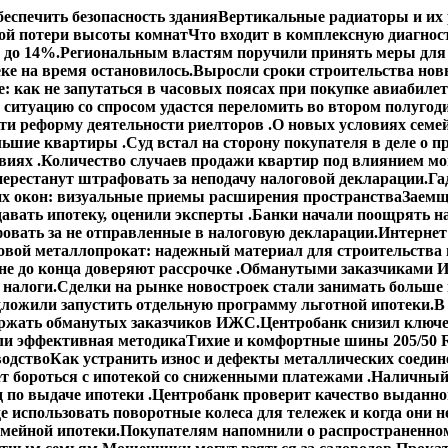
еспечить безопасность здания
Вертикальные радиаторы и их 
ой потери высоты комнат
Что входит в комплексную диагнос
 до 14%.
Региональным властям поручили принять меры для 
ке на время остановилось.
Выросли сроки строительства но
: как не запутаться в часовых поясах при покупке авиабиле
 ситуацию со спросом удастся переломить во втором полугод
сти реформу деятельности риелторов .
О новых условиях семей
ольшие квартиры .
Суд встал на сторону покупателя в деле о
виях .
Количество случаев продажи квартир под влиянием мо
ерестанут штрафовать за неподачу налоговой декларации.
Га
х окон: визуальные приемы расширения пространства
Заемщ
авать ипотеку, оценили эксперты .
Банки начали поощрять н
овать за не отправленные в налоговую декларации.
Интернет
овой металлопрокат: надежный материал для строительства 
е до конца доверяют рассрочке .
Обманутыми заказчиками И
 налоги.
Сделки на рынке новостроек стали занимать больше
ложили запустить отдельную программу льготной ипотеки.
В
ержать обманутых заказчиков ИЖС.
Центробанк снизил ключе
ли эффективная методика
Тихие и комфортные шины 205/50 R
водство
Как устранить износ и дефекты металлических соедин
ет бороться с ипотекой со сниженными платежами .
Наличный 
 по выдаче ипотеки .
Центробанк проверит качество выданно
е использовать поворотные колеса для тележек и когда они н
емейной ипотеки.
Покупателям напомнили о распространенном