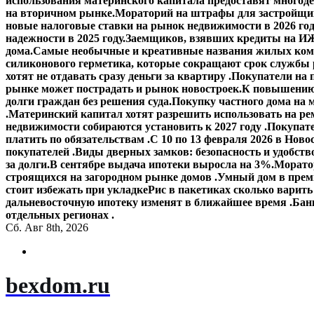
использования материнского капитала предоставят многод
на вторичном рынке.
Мораторий на штрафы для застройщик
новые налоговые ставки на рынок недвижимости в 2026 го
надежности в 2025 году.
Заемщиков, взявших кредиты на ИЖ
дома.
Самые необычные и креативные названия жилых ком
силиконового герметика, которые сокращают срок службы
хотят не отдавать сразу деньги за квартиру .
Покупатели на 
рынке может пострадать и рынок новостроек.
К повышению 
долги граждан без решения суда.
Покупку частного дома на 
.
Материнский капитал хотят разрешить использовать на ре
недвижимости собираются установить к 2027 году .
Покупате
платить по обязательствам .
С 10 по 13 февраля 2026 в Ново
покупателей .
Виды дверных замков: безопасность и удобств
за долги.
В сентябре выдача ипотеки выросла на 3%.
Моратор
строящихся на загородном рынке домов .
Умный дом в прем
стоит избежать при укладке
Рис в пакетиках сколько варить
дальневосточную ипотеку изменят в ближайшее время .
Банк
отдельных регионах .
Сб. Авг 8th, 2026
bexdom.ru