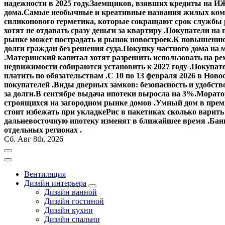
надежности в 2025 году.
Заемщиков, взявших кредиты на ИЖ
дома.
Самые необычные и креативные названия жилых ком
силиконового герметика, которые сокращают срок службы
хотят не отдавать сразу деньги за квартиру .
Покупатели на 
рынке может пострадать и рынок новостроек.
К повышению 
долги граждан без решения суда.
Покупку частного дома на 
.
Материнский капитал хотят разрешить использовать на ре
недвижимости собираются установить к 2027 году .
Покупате
платить по обязательствам .
С 10 по 13 февраля 2026 в Ново
покупателей .
Виды дверных замков: безопасность и удобств
за долги.
В сентябре выдача ипотеки выросла на 3%.
Моратор
строящихся на загородном рынке домов .
Умный дом в прем
стоит избежать при укладке
Рис в пакетиках сколько варить
дальневосточную ипотеку изменят в ближайшее время .
Банк
отдельных регионах .
Сб. Авг 8th, 2026
Вентиляция
Дизайн интерьера
Дизайн ванной
Дизайн гостиной
Дизайн кухни
Дизайн спальни