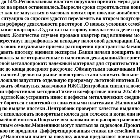
 до 14%.
Региональным властям поручили принять меры для 
ке на время остановилось.
Выросли сроки строительства но
: как не запутаться в часовых поясах при покупке авиабиле
 ситуацию со спросом удастся переломить во втором полугод
сти реформу деятельности риелторов .
О новых условиях семей
ольшие квартиры .
Суд встал на сторону покупателя в деле о
виях .
Количество случаев продажи квартир под влиянием мо
ерестанут штрафовать за неподачу налоговой декларации.
Га
х окон: визуальные приемы расширения пространства
Заемщ
авать ипотеку, оценили эксперты .
Банки начали поощрять н
овать за не отправленные в налоговую декларации.
Интернет
овой металлопрокат: надежный материал для строительства 
е до конца доверяют рассрочке .
Обманутыми заказчиками И
 налоги.
Сделки на рынке новостроек стали занимать больше
ложили запустить отдельную программу льготной ипотеки.
В
ержать обманутых заказчиков ИЖС.
Центробанк снизил ключе
ли эффективная методика
Тихие и комфортные шины 205/50 R
водство
Как устранить износ и дефекты металлических соедин
ет бороться с ипотекой со сниженными платежами .
Наличный 
 по выдаче ипотеки .
Центробанк проверит качество выданно
е использовать поворотные колеса для тележек и когда они н
емейной ипотеки.
Покупателям напомнили о распространенном
етным семьям.
Мошенники могут взяться за садоводов.
Прокат
ов не продлили .
Дифференцированная ставка по семейной ип
ду?
Налоговый вычет за покупку жилья предлагают повысить 