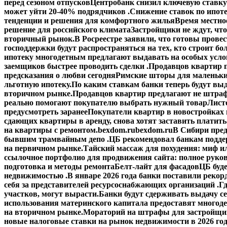
перед сезоном отпусков
Центробанк снизил ключевую ставку
может уйти 20-40% подрядчиков .
Снижение ставок по ипоте
тенденции и решения для комфортного жилья
Время местное
решение для российского климата
Застройщики не ждут, что
вторичный рынок.
В Росреестре заявили, что готовы прове
господдержки будут распространяться на тех, кто строит б
ипотеку многодетным предлагают выдавать на особых усло
заемщиков быстрее проводить сделки .
Продавцов квартир п
предсказания о любви сегодня
Римские шторы для маленьки
льготную ипотеку.
По каким ставкам банки теперь будут выд
вторичном рынке.
Продавцов квартир предлагают не штраф
реально помогают покупателю выбрать нужный товар
Лист
предусмотреть заранее
Покупатели квартир в новостройках н
сдающих квартиры в аренду, снова хотят заставить платить
на квартиры с ремонтом.
bexdom.ru
bexdom.ru
В Сибири пред
бывшим трамвайным депо .
ЦБ рекомендовал банкам подд
на первичном рынке.
Тайский массаж для похудения: миф и
ссылочное портфолио для продвижения сайта: полное руко
подготовка и методы ремонта
Белт-лайт для фасадов
ЦБ буд
недвижимостью .
В январе 2026 года банки поставили рекорд
себя за представителей ресурсоснабжающих организаций .
Гд
участков, могут вырасти.
Банки будут сдерживать выдачу с
использования материнского капитала предоставят многод
на вторичном рынке.
Мораторий на штрафы для застройщик
новые налоговые ставки на рынок недвижимости в 2026 го