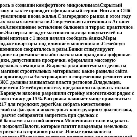
роль в создании комфортного микроклимата
Скрытый
тику и как ее проводит официальный сервис Ниссан в СПб
увеличения ввода жилья.
С загородного рынка в этом году
вых жилых комплексов.
Современная сантехника в Астане:
тов
Алюминиевое остекление балконов и террас: практичное
ии.
Эксперты не ждут массового выхода покупателей на
ной ипотеки с 1 июля начали сообщать банки.
Меры
 продаже квартиры под влиянием мошенников .
Семейную
шенников сократилось в разы.
Банки стимулируют
дание на ромашке онлайн: насколько правдивы цифровые
ики, допустившие просрочки, оформляли массовую
адежных заемщиков .
Выросла доля ипотечных сделок на
 магазин строительных материалов: какие разделы сайта
и производства
Электрокарниз в современном ремонте: что
ЖС должны заниматься власти регионов.
Владельцев,
 времени.
Семейную ипотеку предложили выдавать только
 Барнауле наконец разрешили стройку многоэтажки рядом с
вую ставку до 15%.
Рассрочка начинает чаще применяться
17 для городских дорог
Как собрать качественное
ений на фасадах и инженерных конструкциях: диагностика,
расчет собираются запретить при сделках с
й банками льготной ипотеки.
Мошенники стали выдавать
е подходят
Налоги, которые платят владельцы земельных
 риске на вторичном рынке .
Новые возможности