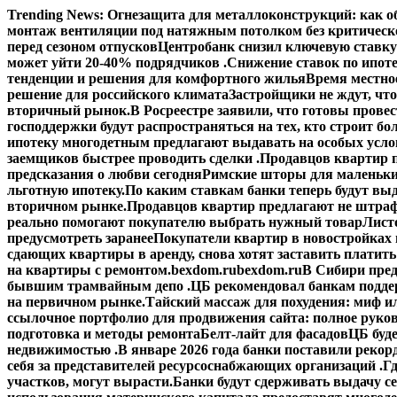
Перейти
Trending News:
Огнезащита для металлоконструкций: как об
к
монтаж вентиляции под натяжным потолком без критическ
содержимому
перед сезоном отпусков
Центробанк снизил ключевую ставку
может уйти 20-40% подрядчиков .
Снижение ставок по ипоте
тенденции и решения для комфортного жилья
Время местное
решение для российского климата
Застройщики не ждут, что
вторичный рынок.
В Росреестре заявили, что готовы прове
господдержки будут распространяться на тех, кто строит б
ипотеку многодетным предлагают выдавать на особых усло
заемщиков быстрее проводить сделки .
Продавцов квартир п
предсказания о любви сегодня
Римские шторы для маленьки
льготную ипотеку.
По каким ставкам банки теперь будут выд
вторичном рынке.
Продавцов квартир предлагают не штраф
реально помогают покупателю выбрать нужный товар
Лист
предусмотреть заранее
Покупатели квартир в новостройках н
сдающих квартиры в аренду, снова хотят заставить платить
на квартиры с ремонтом.
bexdom.ru
bexdom.ru
В Сибири пред
бывшим трамвайным депо .
ЦБ рекомендовал банкам подд
на первичном рынке.
Тайский массаж для похудения: миф и
ссылочное портфолио для продвижения сайта: полное руко
подготовка и методы ремонта
Белт-лайт для фасадов
ЦБ буд
недвижимостью .
В январе 2026 года банки поставили рекорд
себя за представителей ресурсоснабжающих организаций .
Гд
участков, могут вырасти.
Банки будут сдерживать выдачу с