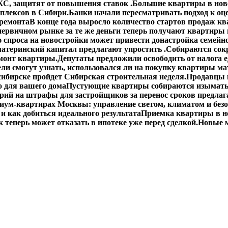
С, защитят от повышения ставок .
Большие квартиры в ново
плексов в Сибири.
Банки начали пересматривать подход к оц
 ремонта
В конце года выросло количество стартов продаж кв
первичном рынке за те же деньги теперь получают квартиры
спроса на новостройки может привести донастройка семейно
материнский капитал предлагают упростить .
Собираются сокр
монт квартиры.
Депутаты предложили освободить от налога 
ли смогут узнать, использовался ли на покупку квартиры ма
сибирске пройдет Сибирская строительная неделя.
Продавцы 
о для вашего дома
Пустующие квартиры собираются изымать
ий на штрафы для застройщиков за перенос сроков предлаг
иум-квартирах Москвы: управление светом, климатом и без
 и как добиться идеального результата
Приемка квартиры в н
 теперь может отказать в ипотеке уже перед сделкой.
Новые м