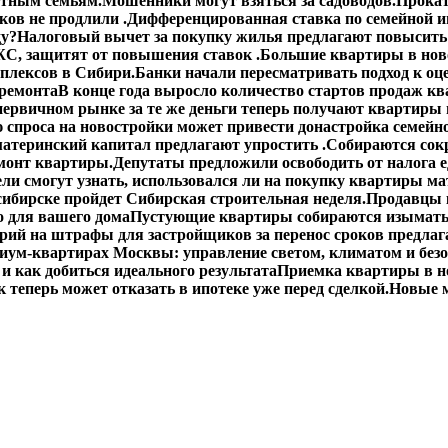
етным семьям.
Мошенники могут взяться за садоводов.
Прокат
ов не продлили .
Дифференцированная ставка по семейной ип
ду?
Налоговый вычет за покупку жилья предлагают повысить 
С, защитят от повышения ставок .
Большие квартиры в ново
плексов в Сибири.
Банки начали пересматривать подход к оц
 ремонта
В конце года выросло количество стартов продаж кв
первичном рынке за те же деньги теперь получают квартиры
спроса на новостройки может привести донастройка семейно
материнский капитал предлагают упростить .
Собираются сокр
монт квартиры.
Депутаты предложили освободить от налога 
ли смогут узнать, использовался ли на покупку квартиры ма
сибирске пройдет Сибирская строительная неделя.
Продавцы 
о для вашего дома
Пустующие квартиры собираются изымать
ий на штрафы для застройщиков за перенос сроков предлаг
иум-квартирах Москвы: управление светом, климатом и без
 и как добиться идеального результата
Приемка квартиры в н
 теперь может отказать в ипотеке уже перед сделкой.
Новые м