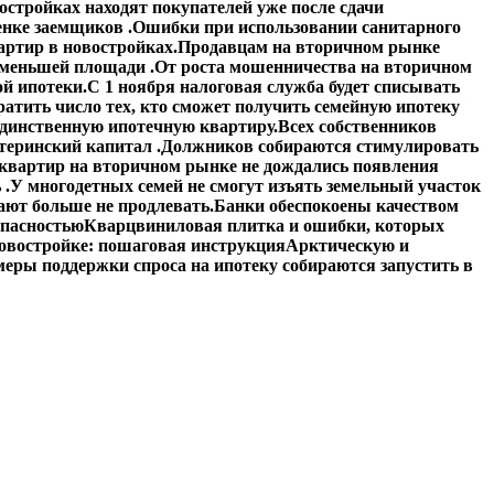
стройках находят покупателей уже после сдачи
енке заемщиков .
Ошибки при использовании санитарного
артир в новостройках.
Продавцам на вторичном рынке
 меньшей площади .
От роста мошенничества на вторичном
й ипотеки.
С 1 ноября налоговая служба будет списывать
атить число тех, кто сможет получить семейную ипотеку
единственную ипотечную квартиру.
Всех собственников
теринский капитал .
Должников собираются стимулировать
квартир на вторичном рынке не дождались появления
 .
У многодетных семей не смогут изъять земельный участок
ают больше не продлевать.
Банки обеспокоены качеством
опасностью
Кварцвиниловая плитка и ошибки, которых
овостройке: пошаговая инструкция
Арктическую и
еры поддержки спроса на ипотеку собираются запустить в