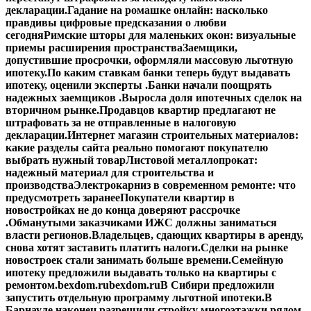
декларации.
Гадание на ромашке онлайн: насколько
правдивы цифровые предсказания о любви
сегодня
Римские шторы для маленьких окон: визуальные
приемы расширения пространства
Заемщики,
допустившие просрочки, оформляли массовую льготную
ипотеку.
По каким ставкам банки теперь будут выдавать
ипотеку, оценили эксперты .
Банки начали поощрять
надежных заемщиков .
Выросла доля ипотечных сделок на
вторичном рынке.
Продавцов квартир предлагают не
штрафовать за не отправленные в налоговую
декларации.
Интернет магазин строительных материалов:
какие разделы сайта реально помогают покупателю
выбрать нужный товар
Листовой металлопрокат:
надежный материал для строительства и
производства
Электрокарниз в современном ремонте: что
предусмотреть заранее
Покупатели квартир в
новостройках не до конца доверяют рассрочке
.
Обманутыми заказчиками ИЖС должны заниматься
власти регионов.
Владельцев, сдающих квартиры в аренду,
снова хотят заставить платить налоги.
Сделки на рынке
новостроек стали занимать больше времени.
Семейную
ипотеку предложили выдавать только на квартиры с
ремонтом.
bexdom.ru
bexdom.ru
В Сибири предложили
запустить отдельную программу льготной ипотеки.
В
Барнауле наконец разрешили стройку многоэтажки рядом