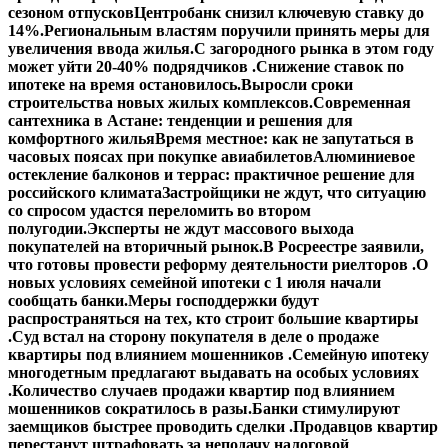
сезоном отпусков
Центробанк снизил ключевую ставку до
14%.
Региональным властям поручили принять меры для
увеличения ввода жилья.
С загородного рынка в этом году
может уйти 20-40% подрядчиков .
Снижение ставок по
ипотеке на время остановилось.
Выросли сроки
строительства новых жилых комплексов.
Современная
сантехника в Астане: тенденции и решения для
комфортного жилья
Время местное: как не запутаться в
часовых поясах при покупке авиабилетов
Алюминиевое
остекление балконов и террас: практичное решение для
российского климата
Застройщики не ждут, что ситуацию
со спросом удастся переломить во втором
полугодии.
Эксперты не ждут массового выхода
покупателей на вторичный рынок.
В Росреестре заявили,
что готовы провести реформу деятельности риелторов .
О
новых условиях семейной ипотеки с 1 июля начали
сообщать банки.
Меры господдержки будут
распространяться на тех, кто строит большие квартиры
.
Суд встал на сторону покупателя в деле о продаже
квартиры под влиянием мошенников .
Семейную ипотеку
многодетным предлагают выдавать на особых условиях
.
Количество случаев продажи квартир под влиянием
мошенников сократилось в разы.
Банки стимулируют
заемщиков быстрее проводить сделки .
Продавцов квартир
перестанут штрафовать за неподачу налоговой