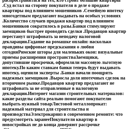
распространяться на тех, кто строит большие квартиры
.
Суд встал на сторону покупателя в деле о продаже
квартиры под влиянием мошенников .
Семейную ипотеку
многодетным предлагают выдавать на особых условиях
.
Количество случаев продажи квартир под влиянием
мошенников сократилось в разы.
Банки стимулируют
заемщиков быстрее проводить сделки .
Продавцов квартир
перестанут штрафовать за неподачу налоговой
декларации.
Гадание на ромашке онлайн: насколько
правдивы цифровые предсказания о любви
сегодня
Римские шторы для маленьких окон: визуальные
приемы расширения пространства
Заемщики,
допустившие просрочки, оформляли массовую льготную
ипотеку.
По каким ставкам банки теперь будут выдавать
ипотеку, оценили эксперты .
Банки начали поощрять
надежных заемщиков .
Выросла доля ипотечных сделок на
вторичном рынке.
Продавцов квартир предлагают не
штрафовать за не отправленные в налоговую
декларации.
Интернет магазин строительных материалов:
какие разделы сайта реально помогают покупателю
выбрать нужный товар
Листовой металлопрокат:
надежный материал для строительства и
производства
Электрокарниз в современном ремонте: что
предусмотреть заранее
Покупатели квартир в
новостройках не до конца доверяют рассрочке