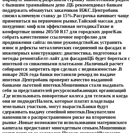
с бывшим трамвайным депо .
ЦБ рекомендовал банкам
поддержать обманутых заказчиков ИЖС.
Центробанк
снизил ключевую ставку до 15%.
Рассрочка начинает чаще
применяться на первичном рынке.
Тайский массаж для
похудения: миф или эффективная методика
Тихие и
комфортные шины 205/50 R17 для городских дорог
Как
собрать качественное ссылочное портфолио для
продвижения сайта: полное руководство
Как устранить
износ и дефекты металлических соединений на фасадах и
инженерных конструкциях: диагностика, подготовка и
методы ремонта
Белт-лайт для фасадов
ЦБ будет бороться с
ипотекой со сниженными платежами .
Наличный расчет
собираются запретить при сделках с недвижимостью .
В
январе 2026 года банки поставили рекорд по выдаче
ипотеки .
Центробанк проверит качество выданной
банками льготной ипотеки.
Мошенники стали выдавать
себя за представителей ресурсоснабжающих организаций
.
Где использовать поворотные колеса для тележек и когда
они не подходят
Налоги, которые платят владельцы
земельных участков, могут вырасти.
Банки будут
сдерживать выдачу семейной ипотеки.
Покупателям
напомнили о распространенном риске на вторичном
рынке .
Новые возможности использования материнского
капитала предоставят многодетным семьям.
Мошенники