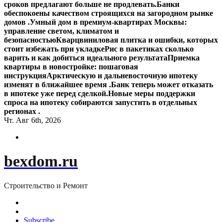
сроков предлагают больше не продлевать.
Банки
обеспокоены качеством строящихся на загородном рынке
домов .
Умный дом в премиум-квартирах Москвы:
управление светом, климатом и
безопасностью
Кварцвиниловая плитка и ошибки, которых
стоит избежать при укладке
Рис в пакетиках сколько
варить и как добиться идеального результата
Приемка
квартиры в новостройке: пошаговая
инструкция
Арктическую и дальневосточную ипотеку
изменят в ближайшее время .
Банк теперь может отказать
в ипотеке уже перед сделкой.
Новые меры поддержки
спроса на ипотеку собираются запустить в отдельных
регионах .
Чт. Авг 6th, 2026
bexdom.ru
Строительство и Ремонт
Subscribe