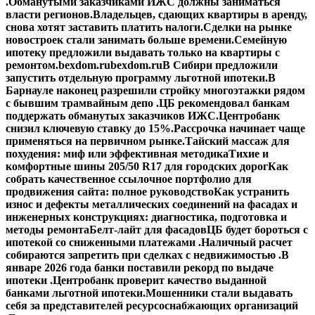
.
Обманутыми заказчиками ИЖС должны заниматься
власти регионов.
Владельцев, сдающих квартиры в аренду,
снова хотят заставить платить налоги.
Сделки на рынке
новостроек стали занимать больше времени.
Семейную
ипотеку предложили выдавать только на квартиры с
ремонтом.
bexdom.ru
bexdom.ru
В Сибири предложили
запустить отдельную программу льготной ипотеки.
В
Барнауле наконец разрешили стройку многоэтажки рядом
с бывшим трамвайным депо .
ЦБ рекомендовал банкам
поддержать обманутых заказчиков ИЖС.
Центробанк
снизил ключевую ставку до 15%.
Рассрочка начинает чаще
применяться на первичном рынке.
Тайский массаж для
похудения: миф или эффективная методика
Тихие и
комфортные шины 205/50 R17 для городских дорог
Как
собрать качественное ссылочное портфолио для
продвижения сайта: полное руководство
Как устранить
износ и дефекты металлических соединений на фасадах и
инженерных конструкциях: диагностика, подготовка и
методы ремонта
Белт-лайт для фасадов
ЦБ будет бороться с
ипотекой со сниженными платежами .
Наличный расчет
собираются запретить при сделках с недвижимостью .
В
январе 2026 года банки поставили рекорд по выдаче
ипотеки .
Центробанк проверит качество выданной
банками льготной ипотеки.
Мошенники стали выдавать
себя за представителей ресурсоснабжающих организаций