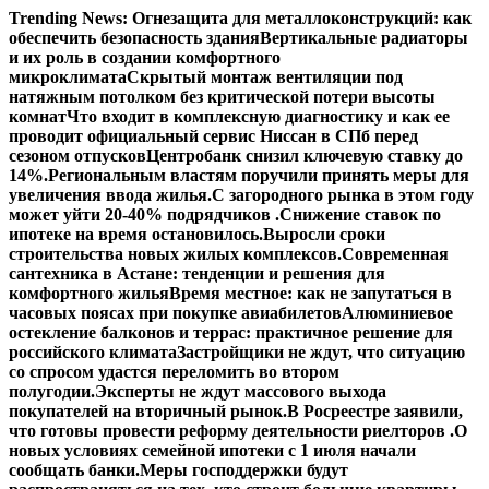
Перейти
Trending News:
Огнезащита для металлоконструкций: как
к
обеспечить безопасность здания
Вертикальные радиаторы
содержимому
и их роль в создании комфортного
микроклимата
Скрытый монтаж вентиляции под
натяжным потолком без критической потери высоты
комнат
Что входит в комплексную диагностику и как ее
проводит официальный сервис Ниссан в СПб перед
сезоном отпусков
Центробанк снизил ключевую ставку до
14%.
Региональным властям поручили принять меры для
увеличения ввода жилья.
С загородного рынка в этом году
может уйти 20-40% подрядчиков .
Снижение ставок по
ипотеке на время остановилось.
Выросли сроки
строительства новых жилых комплексов.
Современная
сантехника в Астане: тенденции и решения для
комфортного жилья
Время местное: как не запутаться в
часовых поясах при покупке авиабилетов
Алюминиевое
остекление балконов и террас: практичное решение для
российского климата
Застройщики не ждут, что ситуацию
со спросом удастся переломить во втором
полугодии.
Эксперты не ждут массового выхода
покупателей на вторичный рынок.
В Росреестре заявили,
что готовы провести реформу деятельности риелторов .
О
новых условиях семейной ипотеки с 1 июля начали
сообщать банки.
Меры господдержки будут