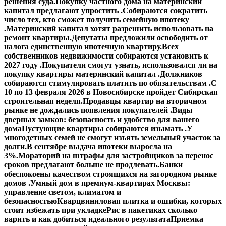
решения суда.
Покупку частного дома на материнский
капитал предлагают упростить .
Собираются сократить
число тех, кто сможет получить семейную ипотеку
.
Материнский капитал хотят разрешить использовать на
ремонт квартиры.
Депутаты предложили освободить от
налога единственную ипотечную квартиру.
Всех
собственников недвижимости собираются установить к
2027 году .
Покупатели смогут узнать, использовался ли на
покупку квартиры материнский капитал .
Должников
собираются стимулировать платить по обязательствам .
С
10 по 13 февраля 2026 в Новосибирске пройдет Сибирская
строительная неделя.
Продавцы квартир на вторичном
рынке не дождались появления покупателей .
Виды
дверных замков: безопасность и удобство для вашего
дома
Пустующие квартиры собираются изымать .
У
многодетных семей не смогут изъять земельный участок за
долги.
В сентябре выдача ипотеки выросла на
3%.
Мораторий на штрафы для застройщиков за перенос
сроков предлагают больше не продлевать.
Банки
обеспокоены качеством строящихся на загородном рынке
домов .
Умный дом в премиум-квартирах Москвы:
управление светом, климатом и
безопасностью
Кварцвиниловая плитка и ошибки, которых
стоит избежать при укладке
Рис в пакетиках сколько
варить и как добиться идеального результата
Приемка