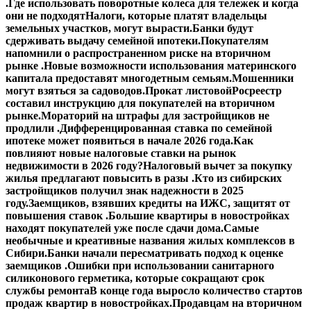
.
Где использовать поворотные колеса для тележек и когда
они не подходят
Налоги, которые платят владельцы
земельных участков, могут вырасти.
Банки будут
сдерживать выдачу семейной ипотеки.
Покупателям
напомнили о распространенном риске на вторичном
рынке .
Новые возможности использования материнского
капитала предоставят многодетным семьям.
Мошенники
могут взяться за садоводов.
Прокат листовой
Росреестр
составил инструкцию для покупателей на вторичном
рынке.
Мораторий на штрафы для застройщиков не
продлили .
Дифференцированная ставка по семейной
ипотеке может появиться в начале 2026 года.
Как
повлияют новые налоговые ставки на рынок
недвижимости в 2026 году?
Налоговый вычет за покупку
жилья предлагают повысить в разы .
Кто из сибирских
застройщиков получил знак надежности в 2025
году.
Заемщиков, взявших кредиты на ИЖС, защитят от
повышения ставок .
Большие квартиры в новостройках
находят покупателей уже после сдачи дома.
Самые
необычные и креативные названия жилых комплексов в
Сибири.
Банки начали пересматривать подход к оценке
заемщиков .
Ошибки при использовании санитарного
силиконового герметика, которые сокращают срок
службы ремонта
В конце года выросло количество стартов
продаж квартир в новостройках.
Продавцам на вторичном