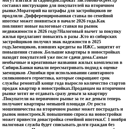
могут взяться за садоводов.
Прокат листовой
Росреестр
составил инструкцию для покупателей на вторичном
рынке.
Мораторий на штрафы для застройщиков не
продлили .
Дифференцированная ставка по семейной
ипотеке может появиться в начале 2026 года.
Как
повлияют новые налоговые ставки на рынок
недвижимости в 2026 году?
Налоговый вычет за покупку
жилья предлагают повысить в разы .
Кто из сибирских
застройщиков получил знак надежности в 2025
году.
Заемщиков, взявших кредиты на ИЖС, защитят от
повышения ставок .
Большие квартиры в новостройках
находят покупателей уже после сдачи дома.
Самые
необычные и креативные названия жилых комплексов в
Сибири.
Банки начали пересматривать подход к оценке
заемщиков .
Ошибки при использовании санитарного
силиконового герметика, которые сокращают срок
службы ремонта
В конце года выросло количество стартов
продаж квартир в новостройках.
Продавцам на вторичном
рынке хотят не отдавать сразу деньги за квартиру
.
Покупатели на первичном рынке за те же деньги теперь
получают квартиры меньшей площади .
От роста
мошенничества на вторичном рынке может пострадать и
рынок новостроек.
К повышению спроса на новостройки
может привести донастройка семейной ипотеки.
С 1 ноября
налоговая служба будет списывать долги граждан без