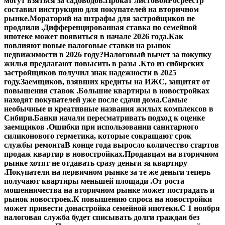
могут взяться за садоводов.
Прокат листовой
Росреестр
составил инструкцию для покупателей на вторичном
рынке.
Мораторий на штрафы для застройщиков не
продлили .
Дифференцированная ставка по семейной
ипотеке может появиться в начале 2026 года.
Как
повлияют новые налоговые ставки на рынок
недвижимости в 2026 году?
Налоговый вычет за покупку
жилья предлагают повысить в разы .
Кто из сибирских
застройщиков получил знак надежности в 2025
году.
Заемщиков, взявших кредиты на ИЖС, защитят от
повышения ставок .
Большие квартиры в новостройках
находят покупателей уже после сдачи дома.
Самые
необычные и креативные названия жилых комплексов в
Сибири.
Банки начали пересматривать подход к оценке
заемщиков .
Ошибки при использовании санитарного
силиконового герметика, которые сокращают срок
службы ремонта
В конце года выросло количество стартов
продаж квартир в новостройках.
Продавцам на вторичном
рынке хотят не отдавать сразу деньги за квартиру
.
Покупатели на первичном рынке за те же деньги теперь
получают квартиры меньшей площади .
От роста
мошенничества на вторичном рынке может пострадать и
рынок новостроек.
К повышению спроса на новостройки
может привести донастройка семейной ипотеки.
С 1 ноября
налоговая служба будет списывать долги граждан без