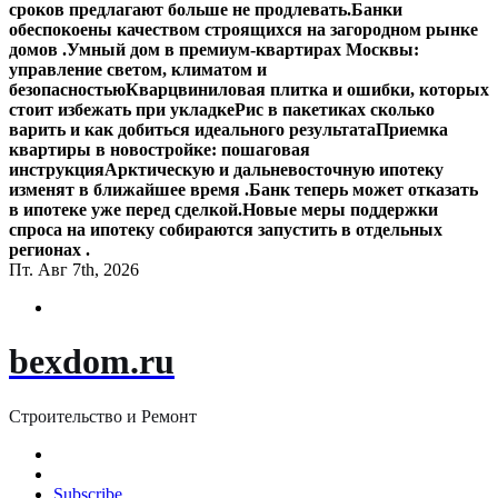
сроков предлагают больше не продлевать.
Банки
обеспокоены качеством строящихся на загородном рынке
домов .
Умный дом в премиум-квартирах Москвы:
управление светом, климатом и
безопасностью
Кварцвиниловая плитка и ошибки, которых
стоит избежать при укладке
Рис в пакетиках сколько
варить и как добиться идеального результата
Приемка
квартиры в новостройке: пошаговая
инструкция
Арктическую и дальневосточную ипотеку
изменят в ближайшее время .
Банк теперь может отказать
в ипотеке уже перед сделкой.
Новые меры поддержки
спроса на ипотеку собираются запустить в отдельных
регионах .
Пт. Авг 7th, 2026
bexdom.ru
Строительство и Ремонт
Subscribe