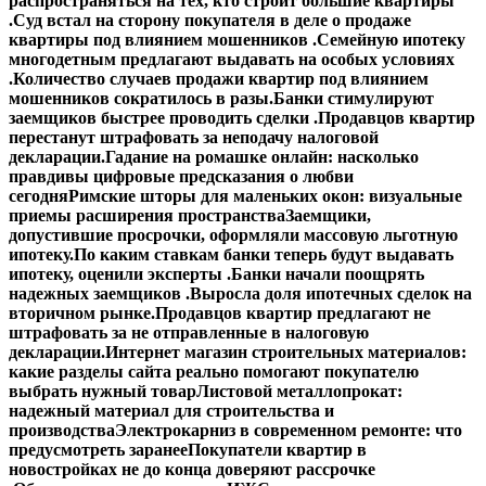
распространяться на тех, кто строит большие квартиры
.
Суд встал на сторону покупателя в деле о продаже
квартиры под влиянием мошенников .
Семейную ипотеку
многодетным предлагают выдавать на особых условиях
.
Количество случаев продажи квартир под влиянием
мошенников сократилось в разы.
Банки стимулируют
заемщиков быстрее проводить сделки .
Продавцов квартир
перестанут штрафовать за неподачу налоговой
декларации.
Гадание на ромашке онлайн: насколько
правдивы цифровые предсказания о любви
сегодня
Римские шторы для маленьких окон: визуальные
приемы расширения пространства
Заемщики,
допустившие просрочки, оформляли массовую льготную
ипотеку.
По каким ставкам банки теперь будут выдавать
ипотеку, оценили эксперты .
Банки начали поощрять
надежных заемщиков .
Выросла доля ипотечных сделок на
вторичном рынке.
Продавцов квартир предлагают не
штрафовать за не отправленные в налоговую
декларации.
Интернет магазин строительных материалов:
какие разделы сайта реально помогают покупателю
выбрать нужный товар
Листовой металлопрокат:
надежный материал для строительства и
производства
Электрокарниз в современном ремонте: что
предусмотреть заранее
Покупатели квартир в
новостройках не до конца доверяют рассрочке