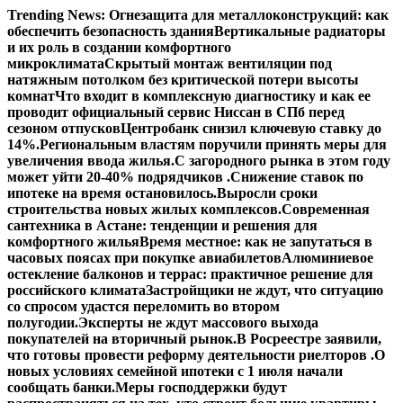
Перейти
Trending News:
Огнезащита для металлоконструкций: как
к
обеспечить безопасность здания
Вертикальные радиаторы
содержимому
и их роль в создании комфортного
микроклимата
Скрытый монтаж вентиляции под
натяжным потолком без критической потери высоты
комнат
Что входит в комплексную диагностику и как ее
проводит официальный сервис Ниссан в СПб перед
сезоном отпусков
Центробанк снизил ключевую ставку до
14%.
Региональным властям поручили принять меры для
увеличения ввода жилья.
С загородного рынка в этом году
может уйти 20-40% подрядчиков .
Снижение ставок по
ипотеке на время остановилось.
Выросли сроки
строительства новых жилых комплексов.
Современная
сантехника в Астане: тенденции и решения для
комфортного жилья
Время местное: как не запутаться в
часовых поясах при покупке авиабилетов
Алюминиевое
остекление балконов и террас: практичное решение для
российского климата
Застройщики не ждут, что ситуацию
со спросом удастся переломить во втором
полугодии.
Эксперты не ждут массового выхода
покупателей на вторичный рынок.
В Росреестре заявили,
что готовы провести реформу деятельности риелторов .
О
новых условиях семейной ипотеки с 1 июля начали
сообщать банки.
Меры господдержки будут