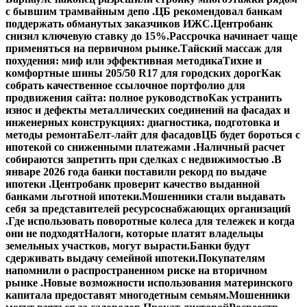
с бывшим трамвайным депо .
ЦБ рекомендовал банкам
поддержать обманутых заказчиков ИЖС.
Центробанк
снизил ключевую ставку до 15%.
Рассрочка начинает чаще
применяться на первичном рынке.
Тайский массаж для
похудения: миф или эффективная методика
Тихие и
комфортные шины 205/50 R17 для городских дорог
Как
собрать качественное ссылочное портфолио для
продвижения сайта: полное руководство
Как устранить
износ и дефекты металлических соединений на фасадах и
инженерных конструкциях: диагностика, подготовка и
методы ремонта
Белт-лайт для фасадов
ЦБ будет бороться с
ипотекой со сниженными платежами .
Наличный расчет
собираются запретить при сделках с недвижимостью .
В
январе 2026 года банки поставили рекорд по выдаче
ипотеки .
Центробанк проверит качество выданной
банками льготной ипотеки.
Мошенники стали выдавать
себя за представителей ресурсоснабжающих организаций
.
Где использовать поворотные колеса для тележек и когда
они не подходят
Налоги, которые платят владельцы
земельных участков, могут вырасти.
Банки будут
сдерживать выдачу семейной ипотеки.
Покупателям
напомнили о распространенном риске на вторичном
рынке .
Новые возможности использования материнского
капитала предоставят многодетным семьям.
Мошенники