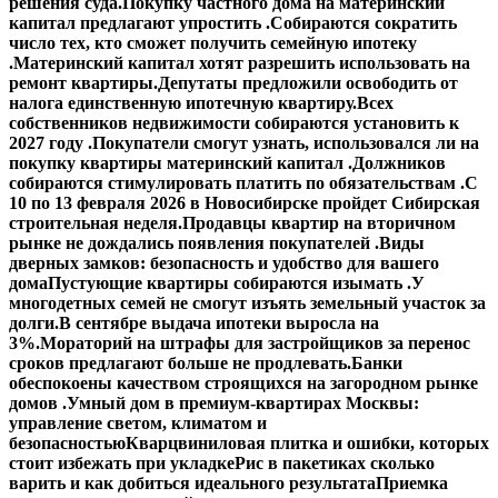
решения суда.
Покупку частного дома на материнский
капитал предлагают упростить .
Собираются сократить
число тех, кто сможет получить семейную ипотеку
.
Материнский капитал хотят разрешить использовать на
ремонт квартиры.
Депутаты предложили освободить от
налога единственную ипотечную квартиру.
Всех
собственников недвижимости собираются установить к
2027 году .
Покупатели смогут узнать, использовался ли на
покупку квартиры материнский капитал .
Должников
собираются стимулировать платить по обязательствам .
С
10 по 13 февраля 2026 в Новосибирске пройдет Сибирская
строительная неделя.
Продавцы квартир на вторичном
рынке не дождались появления покупателей .
Виды
дверных замков: безопасность и удобство для вашего
дома
Пустующие квартиры собираются изымать .
У
многодетных семей не смогут изъять земельный участок за
долги.
В сентябре выдача ипотеки выросла на
3%.
Мораторий на штрафы для застройщиков за перенос
сроков предлагают больше не продлевать.
Банки
обеспокоены качеством строящихся на загородном рынке
домов .
Умный дом в премиум-квартирах Москвы:
управление светом, климатом и
безопасностью
Кварцвиниловая плитка и ошибки, которых
стоит избежать при укладке
Рис в пакетиках сколько
варить и как добиться идеального результата
Приемка