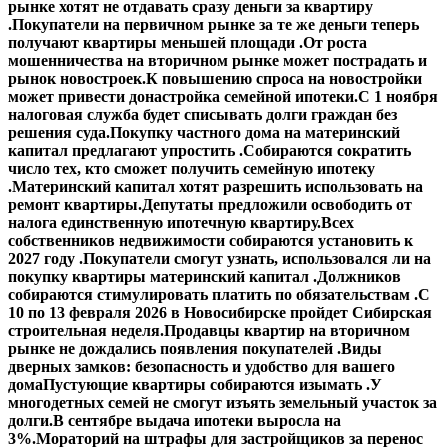
рынке хотят не отдавать сразу деньги за квартиру
.
Покупатели на первичном рынке за те же деньги теперь
получают квартиры меньшей площади .
От роста
мошенничества на вторичном рынке может пострадать и
рынок новостроек.
К повышению спроса на новостройки
может привести донастройка семейной ипотеки.
С 1 ноября
налоговая служба будет списывать долги граждан без
решения суда.
Покупку частного дома на материнский
капитал предлагают упростить .
Собираются сократить
число тех, кто сможет получить семейную ипотеку
.
Материнский капитал хотят разрешить использовать на
ремонт квартиры.
Депутаты предложили освободить от
налога единственную ипотечную квартиру.
Всех
собственников недвижимости собираются установить к
2027 году .
Покупатели смогут узнать, использовался ли на
покупку квартиры материнский капитал .
Должников
собираются стимулировать платить по обязательствам .
С
10 по 13 февраля 2026 в Новосибирске пройдет Сибирская
строительная неделя.
Продавцы квартир на вторичном
рынке не дождались появления покупателей .
Виды
дверных замков: безопасность и удобство для вашего
дома
Пустующие квартиры собираются изымать .
У
многодетных семей не смогут изъять земельный участок за
долги.
В сентябре выдача ипотеки выросла на
3%.
Мораторий на штрафы для застройщиков за перенос