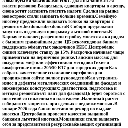
.
Обманутыми заказчиками ИЖС должны заниматься
власти регионов.
Владельцев, сдающих квартиры в аренду,
снова хотят заставить платить налоги.
Сделки на рынке
новостроек стали занимать больше времени.
Семейную
ипотеку предложили выдавать только на квартиры с
ремонтом.
bexdom.ru
bexdom.ru
В Сибири предложили
запустить отдельную программу льготной ипотеки.
В
Барнауле наконец разрешили стройку многоэтажки рядом
с бывшим трамвайным депо .
ЦБ рекомендовал банкам
поддержать обманутых заказчиков ИЖС.
Центробанк
снизил ключевую ставку до 15%.
Рассрочка начинает чаще
применяться на первичном рынке.
Тайский массаж для
похудения: миф или эффективная методика
Тихие и
комфортные шины 205/50 R17 для городских дорог
Как
собрать качественное ссылочное портфолио для
продвижения сайта: полное руководство
Как устранить
износ и дефекты металлических соединений на фасадах и
инженерных конструкциях: диагностика, подготовка и
методы ремонта
Белт-лайт для фасадов
ЦБ будет бороться с
ипотекой со сниженными платежами .
Наличный расчет
собираются запретить при сделках с недвижимостью .
В
январе 2026 года банки поставили рекорд по выдаче
ипотеки .
Центробанк проверит качество выданной
банками льготной ипотеки.
Мошенники стали выдавать
себя за представителей ресурсоснабжающих организаций