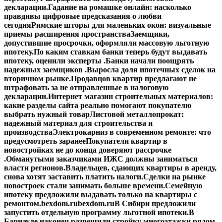
декларации.
Гадание на ромашке онлайн: насколько
правдивы цифровые предсказания о любви
сегодня
Римские шторы для маленьких окон: визуальные
приемы расширения пространства
Заемщики,
допустившие просрочки, оформляли массовую льготную
ипотеку.
По каким ставкам банки теперь будут выдавать
ипотеку, оценили эксперты .
Банки начали поощрять
надежных заемщиков .
Выросла доля ипотечных сделок на
вторичном рынке.
Продавцов квартир предлагают не
штрафовать за не отправленные в налоговую
декларации.
Интернет магазин строительных материалов:
какие разделы сайта реально помогают покупателю
выбрать нужный товар
Листовой металлопрокат:
надежный материал для строительства и
производства
Электрокарниз в современном ремонте: что
предусмотреть заранее
Покупатели квартир в
новостройках не до конца доверяют рассрочке
.
Обманутыми заказчиками ИЖС должны заниматься
власти регионов.
Владельцев, сдающих квартиры в аренду,
снова хотят заставить платить налоги.
Сделки на рынке
новостроек стали занимать больше времени.
Семейную
ипотеку предложили выдавать только на квартиры с
ремонтом.
bexdom.ru
bexdom.ru
В Сибири предложили
запустить отдельную программу льготной ипотеки.
В
Барнауле наконец разрешили стройку многоэтажки рядом