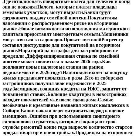
.
Где использовать поворотные колеса для тележек и когда
они не подходят
Налоги, которые платят владельцы
земельных участков, могут вырасти.
Банки будут
сдерживать выдачу семейной ипотеки.
Покупателям
напомнили о распространенном риске на вторичном
рынке .
Новые возможности использования материнского
капитала предоставят многодетным семьям.
Мошенники
могут взяться за садоводов.
Прокат листовой
Росреестр
составил инструкцию для покупателей на вторичном
рынке.
Мораторий на штрафы для застройщиков не
продлили .
Дифференцированная ставка по семейной
ипотеке может появиться в начале 2026 года.
Как
повлияют новые налоговые ставки на рынок
недвижимости в 2026 году?
Налоговый вычет за покупку
жилья предлагают повысить в разы .
Кто из сибирских
застройщиков получил знак надежности в 2025
году.
Заемщиков, взявших кредиты на ИЖС, защитят от
повышения ставок .
Большие квартиры в новостройках
находят покупателей уже после сдачи дома.
Самые
необычные и креативные названия жилых комплексов в
Сибири.
Банки начали пересматривать подход к оценке
заемщиков .
Ошибки при использовании санитарного
силиконового герметика, которые сокращают срок
службы ремонта
В конце года выросло количество стартов
продаж квартир в новостройках.
Продавцам на вторичном