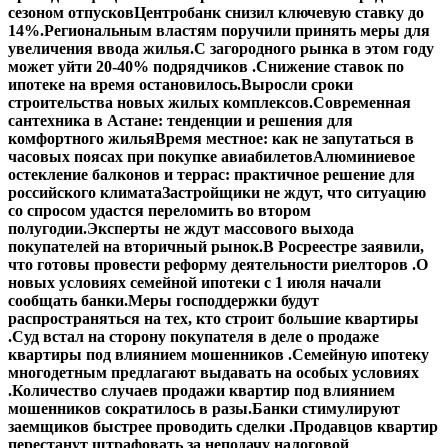
сезоном отпусков
Центробанк снизил ключевую ставку до
14%.
Региональным властям поручили принять меры для
увеличения ввода жилья.
С загородного рынка в этом году
может уйти 20-40% подрядчиков .
Снижение ставок по
ипотеке на время остановилось.
Выросли сроки
строительства новых жилых комплексов.
Современная
сантехника в Астане: тенденции и решения для
комфортного жилья
Время местное: как не запутаться в
часовых поясах при покупке авиабилетов
Алюминиевое
остекление балконов и террас: практичное решение для
российского климата
Застройщики не ждут, что ситуацию
со спросом удастся переломить во втором
полугодии.
Эксперты не ждут массового выхода
покупателей на вторичный рынок.
В Росреестре заявили,
что готовы провести реформу деятельности риелторов .
О
новых условиях семейной ипотеки с 1 июля начали
сообщать банки.
Меры господдержки будут
распространяться на тех, кто строит большие квартиры
.
Суд встал на сторону покупателя в деле о продаже
квартиры под влиянием мошенников .
Семейную ипотеку
многодетным предлагают выдавать на особых условиях
.
Количество случаев продажи квартир под влиянием
мошенников сократилось в разы.
Банки стимулируют
заемщиков быстрее проводить сделки .
Продавцов квартир
перестанут штрафовать за неподачу налоговой