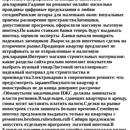
декларации.
Гадание на ромашке онлайн: насколько
правдивы цифровые предсказания о любви
сегодня
Римские шторы для маленьких окон: визуальные
приемы расширения пространства
Заемщики,
допустившие просрочки, оформляли массовую льготную
ипотеку.
По каким ставкам банки теперь будут выдавать
ипотеку, оценили эксперты .
Банки начали поощрять
надежных заемщиков .
Выросла доля ипотечных сделок на
вторичном рынке.
Продавцов квартир предлагают не
штрафовать за не отправленные в налоговую
декларации.
Интернет магазин строительных материалов:
какие разделы сайта реально помогают покупателю
выбрать нужный товар
Листовой металлопрокат:
надежный материал для строительства и
производства
Электрокарниз в современном ремонте: что
предусмотреть заранее
Покупатели квартир в
новостройках не до конца доверяют рассрочке
.
Обманутыми заказчиками ИЖС должны заниматься
власти регионов.
Владельцев, сдающих квартиры в аренду,
снова хотят заставить платить налоги.
Сделки на рынке
новостроек стали занимать больше времени.
Семейную
ипотеку предложили выдавать только на квартиры с
ремонтом.
bexdom.ru
bexdom.ru
В Сибири предложили
запустить отдельную программу льготной ипотеки.
В
Барнауле наконец разрешили стройку многоэтажки рядом