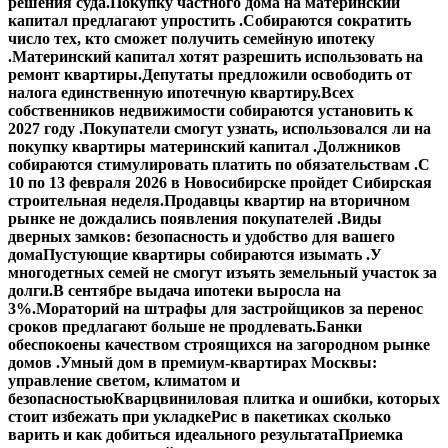
решения суда.
Покупку частного дома на материнский
капитал предлагают упростить .
Собираются сократить
число тех, кто сможет получить семейную ипотеку
.
Материнский капитал хотят разрешить использовать на
ремонт квартиры.
Депутаты предложили освободить от
налога единственную ипотечную квартиру.
Всех
собственников недвижимости собираются установить к
2027 году .
Покупатели смогут узнать, использовался ли на
покупку квартиры материнский капитал .
Должников
собираются стимулировать платить по обязательствам .
С
10 по 13 февраля 2026 в Новосибирске пройдет Сибирская
строительная неделя.
Продавцы квартир на вторичном
рынке не дождались появления покупателей .
Виды
дверных замков: безопасность и удобство для вашего
дома
Пустующие квартиры собираются изымать .
У
многодетных семей не смогут изъять земельный участок за
долги.
В сентябре выдача ипотеки выросла на
3%.
Мораторий на штрафы для застройщиков за перенос
сроков предлагают больше не продлевать.
Банки
обеспокоены качеством строящихся на загородном рынке
домов .
Умный дом в премиум-квартирах Москвы:
управление светом, климатом и
безопасностью
Кварцвиниловая плитка и ошибки, которых
стоит избежать при укладке
Рис в пакетиках сколько
варить и как добиться идеального результата
Приемка