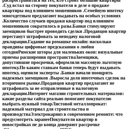
распространяться на тех, кто строит большие квартиры
.
Суд встал на сторону покупателя в деле о продаже
квартиры под влиянием мошенников .
Семейную ипотеку
многодетным предлагают выдавать на особых условиях
.
Количество случаев продажи квартир под влиянием
мошенников сократилось в разы.
Банки стимулируют
заемщиков быстрее проводить сделки .
Продавцов квартир
перестанут штрафовать за неподачу налоговой
декларации.
Гадание на ромашке онлайн: насколько
правдивы цифровые предсказания о любви
сегодня
Римские шторы для маленьких окон: визуальные
приемы расширения пространства
Заемщики,
допустившие просрочки, оформляли массовую льготную
ипотеку.
По каким ставкам банки теперь будут выдавать
ипотеку, оценили эксперты .
Банки начали поощрять
надежных заемщиков .
Выросла доля ипотечных сделок на
вторичном рынке.
Продавцов квартир предлагают не
штрафовать за не отправленные в налоговую
декларации.
Интернет магазин строительных материалов:
какие разделы сайта реально помогают покупателю
выбрать нужный товар
Листовой металлопрокат:
надежный материал для строительства и
производства
Электрокарниз в современном ремонте: что
предусмотреть заранее
Покупатели квартир в
новостройках не до конца доверяют рассрочке