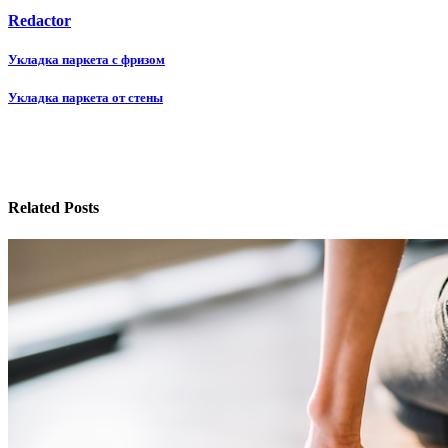
Redactor
Навигация
Укладка паркета с фризом
по
Укладка паркета от стены
записям
Related Posts