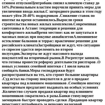
сезоном отпусков
Центробанк снизил ключевую ставку до
14%.
Региональным властям поручили принять меры для
увеличения ввода жилья.
С загородного рынка в этом году
может уйти 20-40% подрядчиков .
Снижение ставок по
ипотеке на время остановилось.
Выросли сроки
строительства новых жилых комплексов.
Современная
сантехника в Астане: тенденции и решения для
комфортного жилья
Время местное: как не запутаться в
часовых поясах при покупке авиабилетов
Алюминиевое
остекление балконов и террас: практичное решение для
российского климата
Застройщики не ждут, что ситуацию
со спросом удастся переломить во втором
полугодии.
Эксперты не ждут массового выхода
покупателей на вторичный рынок.
В Росреестре заявили,
что готовы провести реформу деятельности риелторов .
О
новых условиях семейной ипотеки с 1 июля начали
сообщать банки.
Меры господдержки будут
распространяться на тех, кто строит большие квартиры
.
Суд встал на сторону покупателя в деле о продаже
квартиры под влиянием мошенников .
Семейную ипотеку
многодетным предлагают выдавать на особых условиях
.
Количество случаев продажи квартир под влиянием
мошенников сократилось в разы.
Банки стимулируют
заемщиков быстрее проводить сделки .
Продавцов квартир
перестанут штрафовать за неподачу налоговой