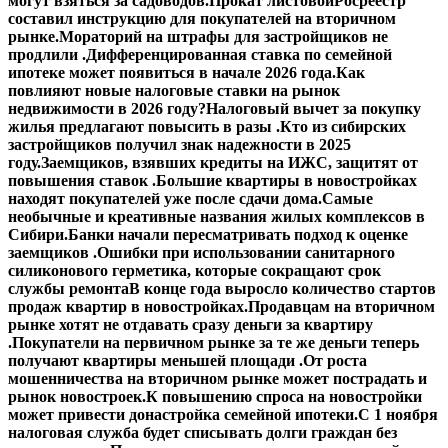
могут взяться за садоводов.
Прокат листовой
Росреестр
составил инструкцию для покупателей на вторичном
рынке.
Мораторий на штрафы для застройщиков не
продлили .
Дифференцированная ставка по семейной
ипотеке может появиться в начале 2026 года.
Как
повлияют новые налоговые ставки на рынок
недвижимости в 2026 году?
Налоговый вычет за покупку
жилья предлагают повысить в разы .
Кто из сибирских
застройщиков получил знак надежности в 2025
году.
Заемщиков, взявших кредиты на ИЖС, защитят от
повышения ставок .
Большие квартиры в новостройках
находят покупателей уже после сдачи дома.
Самые
необычные и креативные названия жилых комплексов в
Сибири.
Банки начали пересматривать подход к оценке
заемщиков .
Ошибки при использовании санитарного
силиконового герметика, которые сокращают срок
службы ремонта
В конце года выросло количество стартов
продаж квартир в новостройках.
Продавцам на вторичном
рынке хотят не отдавать сразу деньги за квартиру
.
Покупатели на первичном рынке за те же деньги теперь
получают квартиры меньшей площади .
От роста
мошенничества на вторичном рынке может пострадать и
рынок новостроек.
К повышению спроса на новостройки
может привести донастройка семейной ипотеки.
С 1 ноября
налоговая служба будет списывать долги граждан без