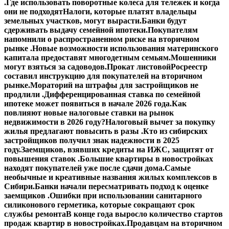
.
Где использовать поворотные колеса для тележек и когда
они не подходят
Налоги, которые платят владельцы
земельных участков, могут вырасти.
Банки будут
сдерживать выдачу семейной ипотеки.
Покупателям
напомнили о распространенном риске на вторичном
рынке .
Новые возможности использования материнского
капитала предоставят многодетным семьям.
Мошенники
могут взяться за садоводов.
Прокат листовой
Росреестр
составил инструкцию для покупателей на вторичном
рынке.
Мораторий на штрафы для застройщиков не
продлили .
Дифференцированная ставка по семейной
ипотеке может появиться в начале 2026 года.
Как
повлияют новые налоговые ставки на рынок
недвижимости в 2026 году?
Налоговый вычет за покупку
жилья предлагают повысить в разы .
Кто из сибирских
застройщиков получил знак надежности в 2025
году.
Заемщиков, взявших кредиты на ИЖС, защитят от
повышения ставок .
Большие квартиры в новостройках
находят покупателей уже после сдачи дома.
Самые
необычные и креативные названия жилых комплексов в
Сибири.
Банки начали пересматривать подход к оценке
заемщиков .
Ошибки при использовании санитарного
силиконового герметика, которые сокращают срок
службы ремонта
В конце года выросло количество стартов
продаж квартир в новостройках.
Продавцам на вторичном