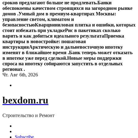
сроков предлагают больше не продлевать.
Банки
обеспокоены качеством строящихся на загородном рынке
домов .
Умный дом в премиум-квартирах Москвы:
управление светом, климатом и
безопасностью
Кварцвиниловая плитка и ошибки, которых
стоит избежать при укладке
Рис в пакетиках сколько
варить и как добиться идеального результата
Приемка
квартиры в новостройке: пошаговая
инструкция
Арктическую и дальневосточную ипотеку
изменят в ближайшее время .
Банк теперь может отказать
в ипотеке уже перед сделкой.
Новые меры поддержки
спроса на ипотеку собираются запустить в отдельных
регионах .
Чт. Авг 6th, 2026
bexdom.ru
Строительство и Ремонт
Subscribe