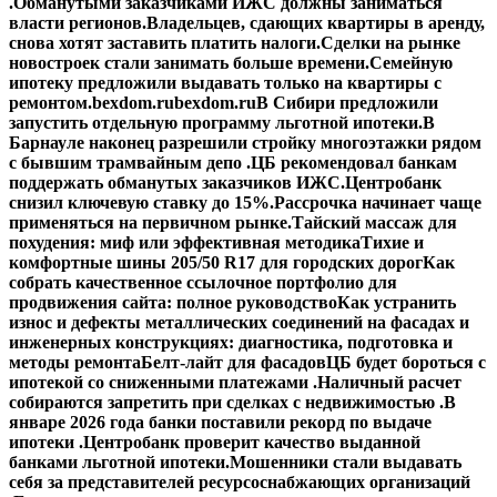
.
Обманутыми заказчиками ИЖС должны заниматься
власти регионов.
Владельцев, сдающих квартиры в аренду,
снова хотят заставить платить налоги.
Сделки на рынке
новостроек стали занимать больше времени.
Семейную
ипотеку предложили выдавать только на квартиры с
ремонтом.
bexdom.ru
bexdom.ru
В Сибири предложили
запустить отдельную программу льготной ипотеки.
В
Барнауле наконец разрешили стройку многоэтажки рядом
с бывшим трамвайным депо .
ЦБ рекомендовал банкам
поддержать обманутых заказчиков ИЖС.
Центробанк
снизил ключевую ставку до 15%.
Рассрочка начинает чаще
применяться на первичном рынке.
Тайский массаж для
похудения: миф или эффективная методика
Тихие и
комфортные шины 205/50 R17 для городских дорог
Как
собрать качественное ссылочное портфолио для
продвижения сайта: полное руководство
Как устранить
износ и дефекты металлических соединений на фасадах и
инженерных конструкциях: диагностика, подготовка и
методы ремонта
Белт-лайт для фасадов
ЦБ будет бороться с
ипотекой со сниженными платежами .
Наличный расчет
собираются запретить при сделках с недвижимостью .
В
январе 2026 года банки поставили рекорд по выдаче
ипотеки .
Центробанк проверит качество выданной
банками льготной ипотеки.
Мошенники стали выдавать
себя за представителей ресурсоснабжающих организаций