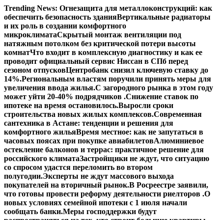
Перейти
Trending News:
Огнезащита для металлоконструкций: как
к
обеспечить безопасность здания
Вертикальные радиаторы
содержимому
и их роль в создании комфортного
микроклимата
Скрытый монтаж вентиляции под
натяжным потолком без критической потери высоты
комнат
Что входит в комплексную диагностику и как ее
проводит официальный сервис Ниссан в СПб перед
сезоном отпусков
Центробанк снизил ключевую ставку до
14%.
Региональным властям поручили принять меры для
увеличения ввода жилья.
С загородного рынка в этом году
может уйти 20-40% подрядчиков .
Снижение ставок по
ипотеке на время остановилось.
Выросли сроки
строительства новых жилых комплексов.
Современная
сантехника в Астане: тенденции и решения для
комфортного жилья
Время местное: как не запутаться в
часовых поясах при покупке авиабилетов
Алюминиевое
остекление балконов и террас: практичное решение для
российского климата
Застройщики не ждут, что ситуацию
со спросом удастся переломить во втором
полугодии.
Эксперты не ждут массового выхода
покупателей на вторичный рынок.
В Росреестре заявили,
что готовы провести реформу деятельности риелторов .
О
новых условиях семейной ипотеки с 1 июля начали
сообщать банки.
Меры господдержки будут