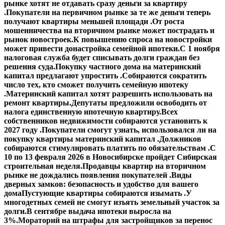
рынке хотят не отдавать сразу деньги за квартиру
.
Покупатели на первичном рынке за те же деньги теперь
получают квартиры меньшей площади .
От роста
мошенничества на вторичном рынке может пострадать и
рынок новостроек.
К повышению спроса на новостройки
может привести донастройка семейной ипотеки.
С 1 ноября
налоговая служба будет списывать долги граждан без
решения суда.
Покупку частного дома на материнский
капитал предлагают упростить .
Собираются сократить
число тех, кто сможет получить семейную ипотеку
.
Материнский капитал хотят разрешить использовать на
ремонт квартиры.
Депутаты предложили освободить от
налога единственную ипотечную квартиру.
Всех
собственников недвижимости собираются установить к
2027 году .
Покупатели смогут узнать, использовался ли на
покупку квартиры материнский капитал .
Должников
собираются стимулировать платить по обязательствам .
С
10 по 13 февраля 2026 в Новосибирске пройдет Сибирская
строительная неделя.
Продавцы квартир на вторичном
рынке не дождались появления покупателей .
Виды
дверных замков: безопасность и удобство для вашего
дома
Пустующие квартиры собираются изымать .
У
многодетных семей не смогут изъять земельный участок за
долги.
В сентябре выдача ипотеки выросла на
3%.
Мораторий на штрафы для застройщиков за перенос