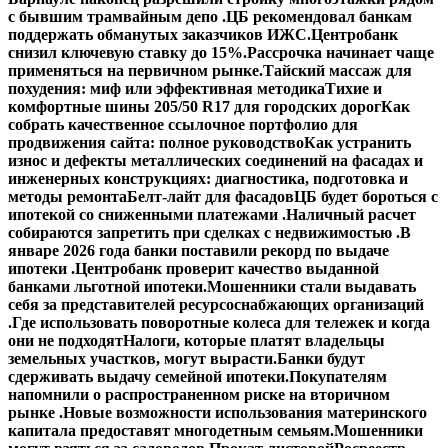
с бывшим трамвайным депо .
ЦБ рекомендовал банкам
поддержать обманутых заказчиков ИЖС.
Центробанк
снизил ключевую ставку до 15%.
Рассрочка начинает чаще
применяться на первичном рынке.
Тайский массаж для
похудения: миф или эффективная методика
Тихие и
комфортные шины 205/50 R17 для городских дорог
Как
собрать качественное ссылочное портфолио для
продвижения сайта: полное руководство
Как устранить
износ и дефекты металлических соединений на фасадах и
инженерных конструкциях: диагностика, подготовка и
методы ремонта
Белт-лайт для фасадов
ЦБ будет бороться с
ипотекой со сниженными платежами .
Наличный расчет
собираются запретить при сделках с недвижимостью .
В
январе 2026 года банки поставили рекорд по выдаче
ипотеки .
Центробанк проверит качество выданной
банками льготной ипотеки.
Мошенники стали выдавать
себя за представителей ресурсоснабжающих организаций
.
Где использовать поворотные колеса для тележек и когда
они не подходят
Налоги, которые платят владельцы
земельных участков, могут вырасти.
Банки будут
сдерживать выдачу семейной ипотеки.
Покупателям
напомнили о распространенном риске на вторичном
рынке .
Новые возможности использования материнского
капитала предоставят многодетным семьям.
Мошенники