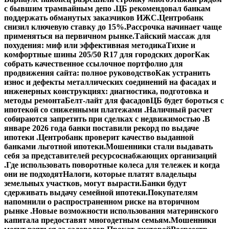
с бывшим трамвайным депо .
ЦБ рекомендовал банкам
поддержать обманутых заказчиков ИЖС.
Центробанк
снизил ключевую ставку до 15%.
Рассрочка начинает чаще
применяться на первичном рынке.
Тайский массаж для
похудения: миф или эффективная методика
Тихие и
комфортные шины 205/50 R17 для городских дорог
Как
собрать качественное ссылочное портфолио для
продвижения сайта: полное руководство
Как устранить
износ и дефекты металлических соединений на фасадах и
инженерных конструкциях: диагностика, подготовка и
методы ремонта
Белт-лайт для фасадов
ЦБ будет бороться с
ипотекой со сниженными платежами .
Наличный расчет
собираются запретить при сделках с недвижимостью .
В
январе 2026 года банки поставили рекорд по выдаче
ипотеки .
Центробанк проверит качество выданной
банками льготной ипотеки.
Мошенники стали выдавать
себя за представителей ресурсоснабжающих организаций
.
Где использовать поворотные колеса для тележек и когда
они не подходят
Налоги, которые платят владельцы
земельных участков, могут вырасти.
Банки будут
сдерживать выдачу семейной ипотеки.
Покупателям
напомнили о распространенном риске на вторичном
рынке .
Новые возможности использования материнского
капитала предоставят многодетным семьям.
Мошенники