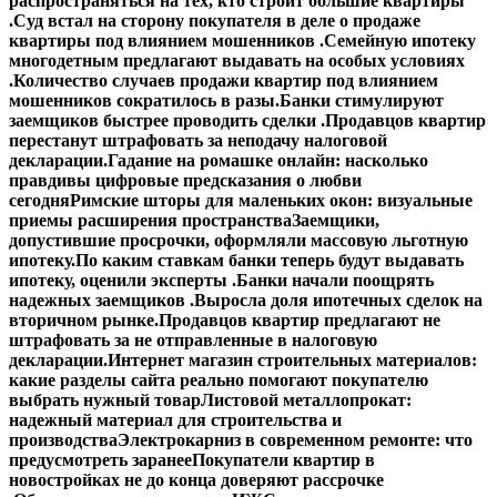
распространяться на тех, кто строит большие квартиры
.
Суд встал на сторону покупателя в деле о продаже
квартиры под влиянием мошенников .
Семейную ипотеку
многодетным предлагают выдавать на особых условиях
.
Количество случаев продажи квартир под влиянием
мошенников сократилось в разы.
Банки стимулируют
заемщиков быстрее проводить сделки .
Продавцов квартир
перестанут штрафовать за неподачу налоговой
декларации.
Гадание на ромашке онлайн: насколько
правдивы цифровые предсказания о любви
сегодня
Римские шторы для маленьких окон: визуальные
приемы расширения пространства
Заемщики,
допустившие просрочки, оформляли массовую льготную
ипотеку.
По каким ставкам банки теперь будут выдавать
ипотеку, оценили эксперты .
Банки начали поощрять
надежных заемщиков .
Выросла доля ипотечных сделок на
вторичном рынке.
Продавцов квартир предлагают не
штрафовать за не отправленные в налоговую
декларации.
Интернет магазин строительных материалов:
какие разделы сайта реально помогают покупателю
выбрать нужный товар
Листовой металлопрокат:
надежный материал для строительства и
производства
Электрокарниз в современном ремонте: что
предусмотреть заранее
Покупатели квартир в
новостройках не до конца доверяют рассрочке