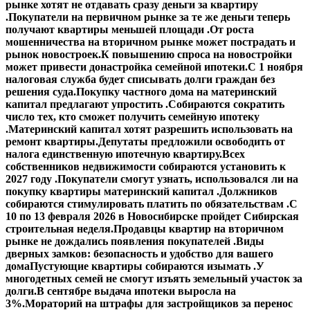
рынке хотят не отдавать сразу деньги за квартиру
.
Покупатели на первичном рынке за те же деньги теперь
получают квартиры меньшей площади .
От роста
мошенничества на вторичном рынке может пострадать и
рынок новостроек.
К повышению спроса на новостройки
может привести донастройка семейной ипотеки.
С 1 ноября
налоговая служба будет списывать долги граждан без
решения суда.
Покупку частного дома на материнский
капитал предлагают упростить .
Собираются сократить
число тех, кто сможет получить семейную ипотеку
.
Материнский капитал хотят разрешить использовать на
ремонт квартиры.
Депутаты предложили освободить от
налога единственную ипотечную квартиру.
Всех
собственников недвижимости собираются установить к
2027 году .
Покупатели смогут узнать, использовался ли на
покупку квартиры материнский капитал .
Должников
собираются стимулировать платить по обязательствам .
С
10 по 13 февраля 2026 в Новосибирске пройдет Сибирская
строительная неделя.
Продавцы квартир на вторичном
рынке не дождались появления покупателей .
Виды
дверных замков: безопасность и удобство для вашего
дома
Пустующие квартиры собираются изымать .
У
многодетных семей не смогут изъять земельный участок за
долги.
В сентябре выдача ипотеки выросла на
3%.
Мораторий на штрафы для застройщиков за перенос