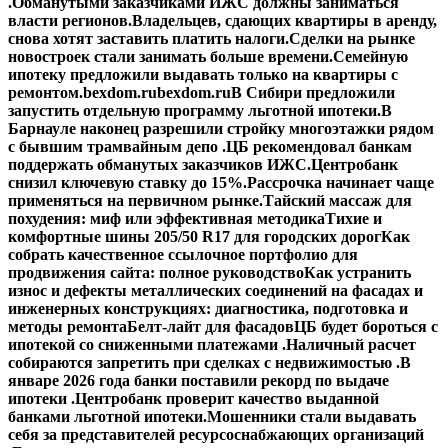
.
Обманутыми заказчиками ИЖС должны заниматься
власти регионов.
Владельцев, сдающих квартиры в аренду,
снова хотят заставить платить налоги.
Сделки на рынке
новостроек стали занимать больше времени.
Семейную
ипотеку предложили выдавать только на квартиры с
ремонтом.
bexdom.ru
bexdom.ru
В Сибири предложили
запустить отдельную программу льготной ипотеки.
В
Барнауле наконец разрешили стройку многоэтажки рядом
с бывшим трамвайным депо .
ЦБ рекомендовал банкам
поддержать обманутых заказчиков ИЖС.
Центробанк
снизил ключевую ставку до 15%.
Рассрочка начинает чаще
применяться на первичном рынке.
Тайский массаж для
похудения: миф или эффективная методика
Тихие и
комфортные шины 205/50 R17 для городских дорог
Как
собрать качественное ссылочное портфолио для
продвижения сайта: полное руководство
Как устранить
износ и дефекты металлических соединений на фасадах и
инженерных конструкциях: диагностика, подготовка и
методы ремонта
Белт-лайт для фасадов
ЦБ будет бороться с
ипотекой со сниженными платежами .
Наличный расчет
собираются запретить при сделках с недвижимостью .
В
январе 2026 года банки поставили рекорд по выдаче
ипотеки .
Центробанк проверит качество выданной
банками льготной ипотеки.
Мошенники стали выдавать
себя за представителей ресурсоснабжающих организаций