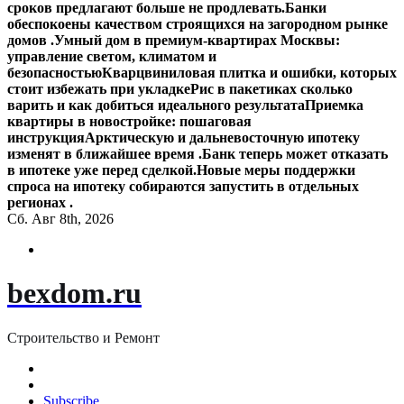
сроков предлагают больше не продлевать.
Банки
обеспокоены качеством строящихся на загородном рынке
домов .
Умный дом в премиум-квартирах Москвы:
управление светом, климатом и
безопасностью
Кварцвиниловая плитка и ошибки, которых
стоит избежать при укладке
Рис в пакетиках сколько
варить и как добиться идеального результата
Приемка
квартиры в новостройке: пошаговая
инструкция
Арктическую и дальневосточную ипотеку
изменят в ближайшее время .
Банк теперь может отказать
в ипотеке уже перед сделкой.
Новые меры поддержки
спроса на ипотеку собираются запустить в отдельных
регионах .
Сб. Авг 8th, 2026
bexdom.ru
Строительство и Ремонт
Subscribe