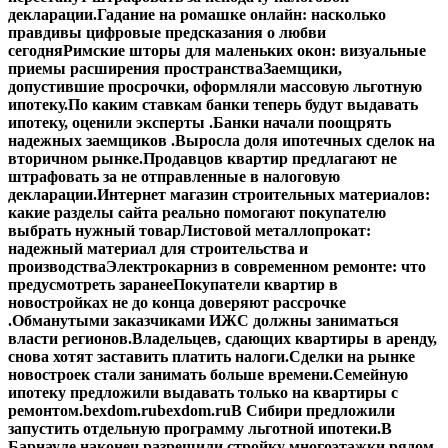
декларации.
Гадание на ромашке онлайн: насколько
правдивы цифровые предсказания о любви
сегодня
Римские шторы для маленьких окон: визуальные
приемы расширения пространства
Заемщики,
допустившие просрочки, оформляли массовую льготную
ипотеку.
По каким ставкам банки теперь будут выдавать
ипотеку, оценили эксперты .
Банки начали поощрять
надежных заемщиков .
Выросла доля ипотечных сделок на
вторичном рынке.
Продавцов квартир предлагают не
штрафовать за не отправленные в налоговую
декларации.
Интернет магазин строительных материалов:
какие разделы сайта реально помогают покупателю
выбрать нужный товар
Листовой металлопрокат:
надежный материал для строительства и
производства
Электрокарниз в современном ремонте: что
предусмотреть заранее
Покупатели квартир в
новостройках не до конца доверяют рассрочке
.
Обманутыми заказчиками ИЖС должны заниматься
власти регионов.
Владельцев, сдающих квартиры в аренду,
снова хотят заставить платить налоги.
Сделки на рынке
новостроек стали занимать больше времени.
Семейную
ипотеку предложили выдавать только на квартиры с
ремонтом.
bexdom.ru
bexdom.ru
В Сибири предложили
запустить отдельную программу льготной ипотеки.
В
Барнауле наконец разрешили стройку многоэтажки рядом