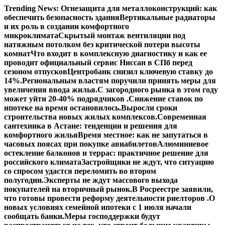
Перейти
Trending News:
Огнезащита для металлоконструкций: как
к
обеспечить безопасность здания
Вертикальные радиаторы
содержимому
и их роль в создании комфортного
микроклимата
Скрытый монтаж вентиляции под
натяжным потолком без критической потери высоты
комнат
Что входит в комплексную диагностику и как ее
проводит официальный сервис Ниссан в СПб перед
сезоном отпусков
Центробанк снизил ключевую ставку до
14%.
Региональным властям поручили принять меры для
увеличения ввода жилья.
С загородного рынка в этом году
может уйти 20-40% подрядчиков .
Снижение ставок по
ипотеке на время остановилось.
Выросли сроки
строительства новых жилых комплексов.
Современная
сантехника в Астане: тенденции и решения для
комфортного жилья
Время местное: как не запутаться в
часовых поясах при покупке авиабилетов
Алюминиевое
остекление балконов и террас: практичное решение для
российского климата
Застройщики не ждут, что ситуацию
со спросом удастся переломить во втором
полугодии.
Эксперты не ждут массового выхода
покупателей на вторичный рынок.
В Росреестре заявили,
что готовы провести реформу деятельности риелторов .
О
новых условиях семейной ипотеки с 1 июля начали
сообщать банки.
Меры господдержки будут