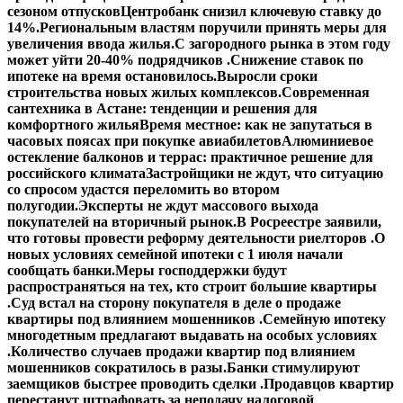
сезоном отпусков
Центробанк снизил ключевую ставку до
14%.
Региональным властям поручили принять меры для
увеличения ввода жилья.
С загородного рынка в этом году
может уйти 20-40% подрядчиков .
Снижение ставок по
ипотеке на время остановилось.
Выросли сроки
строительства новых жилых комплексов.
Современная
сантехника в Астане: тенденции и решения для
комфортного жилья
Время местное: как не запутаться в
часовых поясах при покупке авиабилетов
Алюминиевое
остекление балконов и террас: практичное решение для
российского климата
Застройщики не ждут, что ситуацию
со спросом удастся переломить во втором
полугодии.
Эксперты не ждут массового выхода
покупателей на вторичный рынок.
В Росреестре заявили,
что готовы провести реформу деятельности риелторов .
О
новых условиях семейной ипотеки с 1 июля начали
сообщать банки.
Меры господдержки будут
распространяться на тех, кто строит большие квартиры
.
Суд встал на сторону покупателя в деле о продаже
квартиры под влиянием мошенников .
Семейную ипотеку
многодетным предлагают выдавать на особых условиях
.
Количество случаев продажи квартир под влиянием
мошенников сократилось в разы.
Банки стимулируют
заемщиков быстрее проводить сделки .
Продавцов квартир
перестанут штрафовать за неподачу налоговой