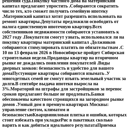
решения суда.
Покупку частного дома на материнский
капитал предлагают упростить .
Собираются сократить
число тех, кто сможет получить семейную ипотеку
.
Материнский капитал хотят разрешить использовать на
ремонт квартиры.
Депутаты предложили освободить от
налога единственную ипотечную квартиру.
Всех
собственников недвижимости собираются установить к
2027 году .
Покупатели смогут узнать, использовался ли на
покупку квартиры материнский капитал .
Должников
собираются стимулировать платить по обязательствам .
С
10 по 13 февраля 2026 в Новосибирске пройдет Сибирская
строительная неделя.
Продавцы квартир на вторичном
рынке не дождались появления покупателей .
Виды
дверных замков: безопасность и удобство для вашего
дома
Пустующие квартиры собираются изымать .
У
многодетных семей не смогут изъять земельный участок за
долги.
В сентябре выдача ипотеки выросла на
3%.
Мораторий на штрафы для застройщиков за перенос
сроков предлагают больше не продлевать.
Банки
обеспокоены качеством строящихся на загородном рынке
домов .
Умный дом в премиум-квартирах Москвы:
управление светом, климатом и
безопасностью
Кварцвиниловая плитка и ошибки, которых
стоит избежать при укладке
Рис в пакетиках сколько
варить и как добиться идеального результата
Приемка