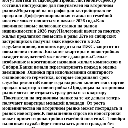
могут взяться за садоводов.
Прокат листовой
Росреестр
составил инструкцию для покупателей на вторичном
рынке.
Мораторий на штрафы для застройщиков не
продлили .
Дифференцированная ставка по семейной
ипотеке может появиться в начале 2026 года.
Как
повлияют новые налоговые ставки на рынок
недвижимости в 2026 году?
Налоговый вычет за покупку
жилья предлагают повысить в разы .
Кто из сибирских
застройщиков получил знак надежности в 2025
году.
Заемщиков, взявших кредиты на ИЖС, защитят от
повышения ставок .
Большие квартиры в новостройках
находят покупателей уже после сдачи дома.
Самые
необычные и креативные названия жилых комплексов в
Сибири.
Банки начали пересматривать подход к оценке
заемщиков .
Ошибки при использовании санитарного
силиконового герметика, которые сокращают срок
службы ремонта
В конце года выросло количество стартов
продаж квартир в новостройках.
Продавцам на вторичном
рынке хотят не отдавать сразу деньги за квартиру
.
Покупатели на первичном рынке за те же деньги теперь
получают квартиры меньшей площади .
От роста
мошенничества на вторичном рынке может пострадать и
рынок новостроек.
К повышению спроса на новостройки
может привести донастройка семейной ипотеки.
С 1 ноября
налоговая служба будет списывать долги граждан без