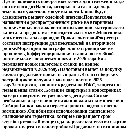
.
Где использовать поворотные колеса для тележек и когда
они не подходят
Налоги, которые платят владельцы
земельных участков, могут вырасти.
Банки будут
сдерживать выдачу семейной ипотеки.
Покупателям
напомнили о распространенном риске на вторичном
рынке .
Новые возможности использования материнского
капитала предоставят многодетным семьям.
Мошенники
могут взяться за садоводов.
Прокат листовой
Росреестр
составил инструкцию для покупателей на вторичном
рынке.
Мораторий на штрафы для застройщиков не
продлили .
Дифференцированная ставка по семейной
ипотеке может появиться в начале 2026 года.
Как
повлияют новые налоговые ставки на рынок
недвижимости в 2026 году?
Налоговый вычет за покупку
жилья предлагают повысить в разы .
Кто из сибирских
застройщиков получил знак надежности в 2025
году.
Заемщиков, взявших кредиты на ИЖС, защитят от
повышения ставок .
Большие квартиры в новостройках
находят покупателей уже после сдачи дома.
Самые
необычные и креативные названия жилых комплексов в
Сибири.
Банки начали пересматривать подход к оценке
заемщиков .
Ошибки при использовании санитарного
силиконового герметика, которые сокращают срок
службы ремонта
В конце года выросло количество стартов
продаж квартир в новостройках.
Продавцам на вторичном