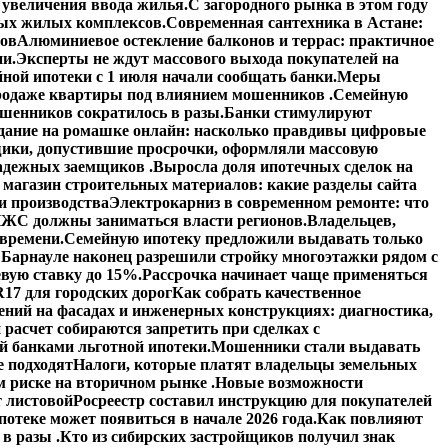
увеличения ввода жилья.
С загородного рынка в этом году
вых жилых комплексов.
Современная сантехника в Астане:
тов
Алюминиевое остекление балконов и террас: практичное
ии.
Эксперты не ждут массового выхода покупателей на
ной ипотеки с 1 июля начали сообщать банки.
Меры
 продаже квартиры под влиянием мошенников .
Семейную
шенников сократилось в разы.
Банки стимулируют
дание на ромашке онлайн: насколько правдивы цифровые
ики, допустившие просрочки, оформляли массовую
адежных заемщиков .
Выросла доля ипотечных сделок на
 магазин строительных материалов: какие разделы сайта
и производства
Электрокарниз в современном ремонте: что
ЖС должны заниматься власти регионов.
Владельцев,
 времени.
Семейную ипотеку предложили выдавать только
 Барнауле наконец разрешили стройку многоэтажки рядом с
вую ставку до 15%.
Рассрочка начинает чаще применяться
17 для городских дорог
Как собрать качественное
ений на фасадах и инженерных конструкциях: диагностика,
расчет собираются запретить при сделках с
й банками льготной ипотеки.
Мошенники стали выдавать
е подходят
Налоги, которые платят владельцы земельных
 риске на вторичном рынке .
Новые возможности
 листовой
Росреестр составил инструкцию для покупателей
отеке может появиться в начале 2026 года.
Как повлияют
в разы .
Кто из сибирских застройщиков получил знак