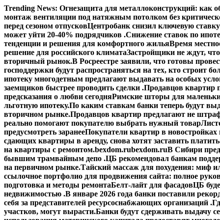
Перейти
Trending News:
Огнезащита для металлоконструкций: как об
к
монтаж вентиляции под натяжным потолком без критическ
содержимому
перед сезоном отпусков
Центробанк снизил ключевую ставку
может уйти 20-40% подрядчиков .
Снижение ставок по ипоте
тенденции и решения для комфортного жилья
Время местное
решение для российского климата
Застройщики не ждут, что
вторичный рынок.
В Росреестре заявили, что готовы прове
господдержки будут распространяться на тех, кто строит б
ипотеку многодетным предлагают выдавать на особых усло
заемщиков быстрее проводить сделки .
Продавцов квартир п
предсказания о любви сегодня
Римские шторы для маленьки
льготную ипотеку.
По каким ставкам банки теперь будут выд
вторичном рынке.
Продавцов квартир предлагают не штраф
реально помогают покупателю выбрать нужный товар
Лист
предусмотреть заранее
Покупатели квартир в новостройках н
сдающих квартиры в аренду, снова хотят заставить платить
на квартиры с ремонтом.
bexdom.ru
bexdom.ru
В Сибири пред
бывшим трамвайным депо .
ЦБ рекомендовал банкам подд
на первичном рынке.
Тайский массаж для похудения: миф и
ссылочное портфолио для продвижения сайта: полное руко
подготовка и методы ремонта
Белт-лайт для фасадов
ЦБ буд
недвижимостью .
В январе 2026 года банки поставили рекорд
себя за представителей ресурсоснабжающих организаций .
Гд
участков, могут вырасти.
Банки будут сдерживать выдачу с