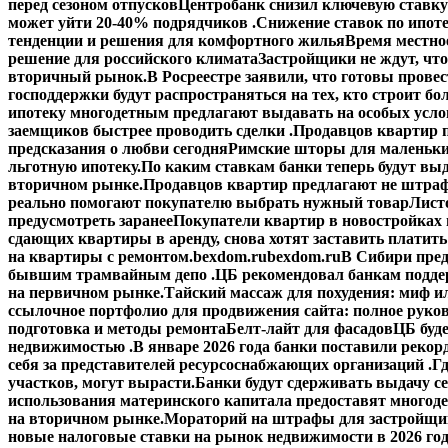
перед сезоном отпусков
Центробанк снизил ключевую ставку
может уйти 20-40% подрядчиков .
Снижение ставок по ипоте
тенденции и решения для комфортного жилья
Время местное
решение для российского климата
Застройщики не ждут, что
вторичный рынок.
В Росреестре заявили, что готовы прове
господдержки будут распространяться на тех, кто строит б
ипотеку многодетным предлагают выдавать на особых усло
заемщиков быстрее проводить сделки .
Продавцов квартир п
предсказания о любви сегодня
Римские шторы для маленьки
льготную ипотеку.
По каким ставкам банки теперь будут выд
вторичном рынке.
Продавцов квартир предлагают не штраф
реально помогают покупателю выбрать нужный товар
Лист
предусмотреть заранее
Покупатели квартир в новостройках н
сдающих квартиры в аренду, снова хотят заставить платить
на квартиры с ремонтом.
bexdom.ru
bexdom.ru
В Сибири пред
бывшим трамвайным депо .
ЦБ рекомендовал банкам подд
на первичном рынке.
Тайский массаж для похудения: миф и
ссылочное портфолио для продвижения сайта: полное руко
подготовка и методы ремонта
Белт-лайт для фасадов
ЦБ буд
недвижимостью .
В январе 2026 года банки поставили рекорд
себя за представителей ресурсоснабжающих организаций .
Гд
участков, могут вырасти.
Банки будут сдерживать выдачу с
использования материнского капитала предоставят многод
на вторичном рынке.
Мораторий на штрафы для застройщик
новые налоговые ставки на рынок недвижимости в 2026 го