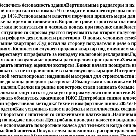
еспечить безопасность здания
Вертикальные радиаторы и их 
ой потери высоты комнат
Что входит в комплексную диагнос
 до 14%.
Региональным властям поручили принять меры для 
ке на время остановилось.
Выросли сроки строительства но
: как не запутаться в часовых поясах при покупке авиабиле
 ситуацию со спросом удастся переломить во втором полугод
сти реформу деятельности риелторов .
О новых условиях семей
ольшие квартиры .
Суд встал на сторону покупателя в деле о
виях .
Количество случаев продажи квартир под влиянием мо
ерестанут штрафовать за неподачу налоговой декларации.
Га
х окон: визуальные приемы расширения пространства
Заемщ
авать ипотеку, оценили эксперты .
Банки начали поощрять н
овать за не отправленные в налоговую декларации.
Интернет
овой металлопрокат: надежный материал для строительства 
е до конца доверяют рассрочке .
Обманутыми заказчиками И
 налоги.
Сделки на рынке новостроек стали занимать больше
ложили запустить отдельную программу льготной ипотеки.
В
ержать обманутых заказчиков ИЖС.
Центробанк снизил ключе
ли эффективная методика
Тихие и комфортные шины 205/50 R
водство
Как устранить износ и дефекты металлических соедин
ет бороться с ипотекой со сниженными платежами .
Наличный 
 по выдаче ипотеки .
Центробанк проверит качество выданно
е использовать поворотные колеса для тележек и когда они н
емейной ипотеки.
Покупателям напомнили о распространенном