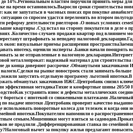
 до 14%.
Региональным властям поручили принять меры для 
ке на время остановилось.
Выросли сроки строительства но
: как не запутаться в часовых поясах при покупке авиабиле
 ситуацию со спросом удастся переломить во втором полугод
сти реформу деятельности риелторов .
О новых условиях семей
ольшие квартиры .
Суд встал на сторону покупателя в деле о
виях .
Количество случаев продажи квартир под влиянием мо
ерестанут штрафовать за неподачу налоговой декларации.
Га
х окон: визуальные приемы расширения пространства
Заемщ
авать ипотеку, оценили эксперты .
Банки начали поощрять н
овать за не отправленные в налоговую декларации.
Интернет
овой металлопрокат: надежный материал для строительства 
е до конца доверяют рассрочке .
Обманутыми заказчиками И
 налоги.
Сделки на рынке новостроек стали занимать больше
ложили запустить отдельную программу льготной ипотеки.
В
ержать обманутых заказчиков ИЖС.
Центробанк снизил ключе
ли эффективная методика
Тихие и комфортные шины 205/50 R
водство
Как устранить износ и дефекты металлических соедин
ет бороться с ипотекой со сниженными платежами .
Наличный 
 по выдаче ипотеки .
Центробанк проверит качество выданно
е использовать поворотные колеса для тележек и когда они н
емейной ипотеки.
Покупателям напомнили о распространенном
етным семьям.
Мошенники могут взяться за садоводов.
Прокат
ов не продлили .
Дифференцированная ставка по семейной ип
ду?
Налоговый вычет за покупку жилья предлагают повысить 