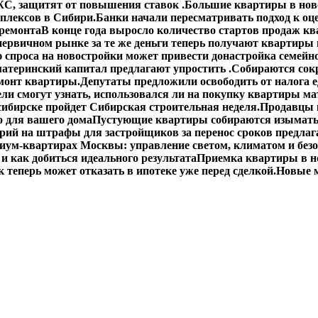
С, защитят от повышения ставок .
Большие квартиры в ново
плексов в Сибири.
Банки начали пересматривать подход к оц
 ремонта
В конце года выросло количество стартов продаж кв
первичном рынке за те же деньги теперь получают квартиры
спроса на новостройки может привести донастройка семейно
материнский капитал предлагают упростить .
Собираются сокр
монт квартиры.
Депутаты предложили освободить от налога 
ли смогут узнать, использовался ли на покупку квартиры ма
сибирске пройдет Сибирская строительная неделя.
Продавцы 
о для вашего дома
Пустующие квартиры собираются изымать
ий на штрафы для застройщиков за перенос сроков предлаг
иум-квартирах Москвы: управление светом, климатом и без
 и как добиться идеального результата
Приемка квартиры в н
 теперь может отказать в ипотеке уже перед сделкой.
Новые м