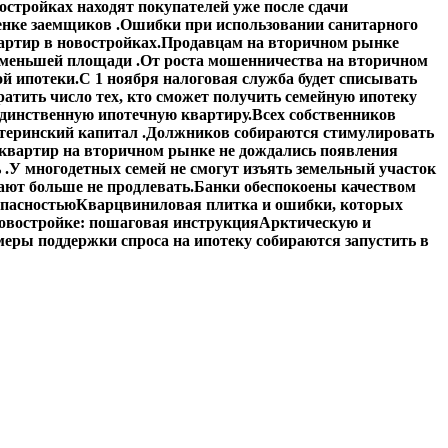
стройках находят покупателей уже после сдачи
енке заемщиков .
Ошибки при использовании санитарного
артир в новостройках.
Продавцам на вторичном рынке
 меньшей площади .
От роста мошенничества на вторичном
й ипотеки.
С 1 ноября налоговая служба будет списывать
атить число тех, кто сможет получить семейную ипотеку
единственную ипотечную квартиру.
Всех собственников
теринский капитал .
Должников собираются стимулировать
квартир на вторичном рынке не дождались появления
 .
У многодетных семей не смогут изъять земельный участок
ают больше не продлевать.
Банки обеспокоены качеством
опасностью
Кварцвиниловая плитка и ошибки, которых
овостройке: пошаговая инструкция
Арктическую и
еры поддержки спроса на ипотеку собираются запустить в