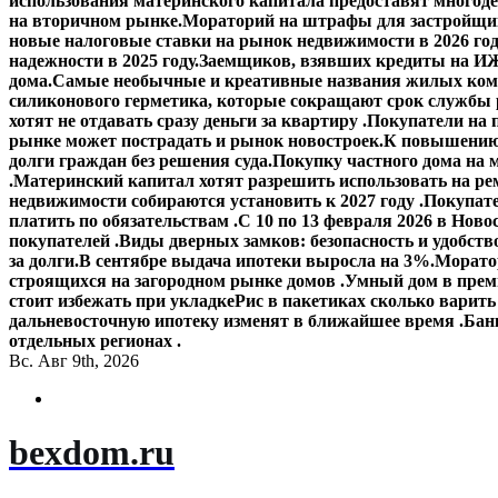
использования материнского капитала предоставят многод
на вторичном рынке.
Мораторий на штрафы для застройщик
новые налоговые ставки на рынок недвижимости в 2026 го
надежности в 2025 году.
Заемщиков, взявших кредиты на ИЖ
дома.
Самые необычные и креативные названия жилых ком
силиконового герметика, которые сокращают срок службы
хотят не отдавать сразу деньги за квартиру .
Покупатели на 
рынке может пострадать и рынок новостроек.
К повышению 
долги граждан без решения суда.
Покупку частного дома на 
.
Материнский капитал хотят разрешить использовать на ре
недвижимости собираются установить к 2027 году .
Покупате
платить по обязательствам .
С 10 по 13 февраля 2026 в Ново
покупателей .
Виды дверных замков: безопасность и удобств
за долги.
В сентябре выдача ипотеки выросла на 3%.
Моратор
строящихся на загородном рынке домов .
Умный дом в прем
стоит избежать при укладке
Рис в пакетиках сколько варить
дальневосточную ипотеку изменят в ближайшее время .
Банк
отдельных регионах .
Вс. Авг 9th, 2026
bexdom.ru