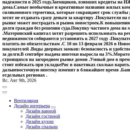
надежности в 2025 году.
Заемщиков, взявших кредиты на ИЖ
дома.
Самые необычные и креативные названия жилых ком
силиконового герметика, которые сокращают срок службы
хотят не отдавать сразу деньги за квартиру .
Покупатели на 
рынке может пострадать и рынок новостроек.
К повышению 
долги граждан без решения суда.
Покупку частного дома на 
.
Материнский капитал хотят разрешить использовать на ре
недвижимости собираются установить к 2027 году .
Покупате
платить по обязательствам .
С 10 по 13 февраля 2026 в Ново
покупателей .
Виды дверных замков: безопасность и удобств
за долги.
В сентябре выдача ипотеки выросла на 3%.
Моратор
строящихся на загородном рынке домов .
Умный дом в прем
стоит избежать при укладке
Рис в пакетиках сколько варить
дальневосточную ипотеку изменят в ближайшее время .
Банк
отдельных регионах .
Вс. Авг 9th, 2026
Вентиляция
Дизайн интерьера
Дизайн ванной
Дизайн гостиной
Дизайн кухни
Дизайн спальни