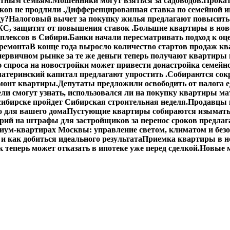
етным семьям.
Мошенники могут взяться за садоводов.
Прокат
ов не продлили .
Дифференцированная ставка по семейной ип
ду?
Налоговый вычет за покупку жилья предлагают повысить 
С, защитят от повышения ставок .
Большие квартиры в ново
плексов в Сибири.
Банки начали пересматривать подход к оц
 ремонта
В конце года выросло количество стартов продаж кв
первичном рынке за те же деньги теперь получают квартиры
спроса на новостройки может привести донастройка семейно
материнский капитал предлагают упростить .
Собираются сокр
монт квартиры.
Депутаты предложили освободить от налога 
ли смогут узнать, использовался ли на покупку квартиры ма
сибирске пройдет Сибирская строительная неделя.
Продавцы 
о для вашего дома
Пустующие квартиры собираются изымать
ий на штрафы для застройщиков за перенос сроков предлаг
иум-квартирах Москвы: управление светом, климатом и без
 и как добиться идеального результата
Приемка квартиры в н
 теперь может отказать в ипотеке уже перед сделкой.
Новые м