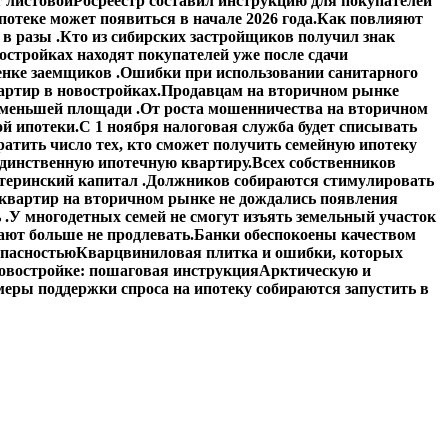
 листовой
Росреестр составил инструкцию для покупателей
отеке может появиться в начале 2026 года.
Как повлияют
в разы .
Кто из сибирских застройщиков получил знак
стройках находят покупателей уже после сдачи
енке заемщиков .
Ошибки при использовании санитарного
артир в новостройках.
Продавцам на вторичном рынке
 меньшей площади .
От роста мошенничества на вторичном
й ипотеки.
С 1 ноября налоговая служба будет списывать
атить число тех, кто сможет получить семейную ипотеку
единственную ипотечную квартиру.
Всех собственников
теринский капитал .
Должников собираются стимулировать
квартир на вторичном рынке не дождались появления
 .
У многодетных семей не смогут изъять земельный участок
ают больше не продлевать.
Банки обеспокоены качеством
опасностью
Кварцвиниловая плитка и ошибки, которых
овостройке: пошаговая инструкция
Арктическую и
еры поддержки спроса на ипотеку собираются запустить в