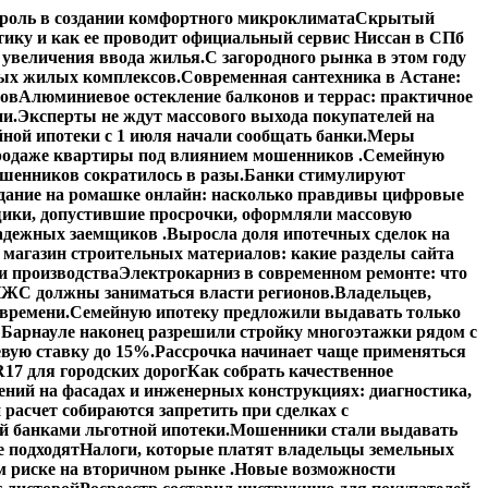
роль в создании комфортного микроклимата
Скрытый
тику и как ее проводит официальный сервис Ниссан в СПб
увеличения ввода жилья.
С загородного рынка в этом году
вых жилых комплексов.
Современная сантехника в Астане:
тов
Алюминиевое остекление балконов и террас: практичное
ии.
Эксперты не ждут массового выхода покупателей на
ной ипотеки с 1 июля начали сообщать банки.
Меры
 продаже квартиры под влиянием мошенников .
Семейную
шенников сократилось в разы.
Банки стимулируют
дание на ромашке онлайн: насколько правдивы цифровые
ики, допустившие просрочки, оформляли массовую
адежных заемщиков .
Выросла доля ипотечных сделок на
 магазин строительных материалов: какие разделы сайта
и производства
Электрокарниз в современном ремонте: что
ЖС должны заниматься власти регионов.
Владельцев,
 времени.
Семейную ипотеку предложили выдавать только
 Барнауле наконец разрешили стройку многоэтажки рядом с
вую ставку до 15%.
Рассрочка начинает чаще применяться
17 для городских дорог
Как собрать качественное
ений на фасадах и инженерных конструкциях: диагностика,
расчет собираются запретить при сделках с
й банками льготной ипотеки.
Мошенники стали выдавать
е подходят
Налоги, которые платят владельцы земельных
 риске на вторичном рынке .
Новые возможности