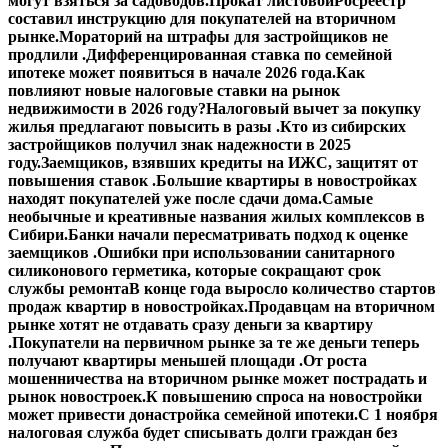
могут взяться за садоводов.
Прокат листовой
Росреестр
составил инструкцию для покупателей на вторичном
рынке.
Мораторий на штрафы для застройщиков не
продлили .
Дифференцированная ставка по семейной
ипотеке может появиться в начале 2026 года.
Как
повлияют новые налоговые ставки на рынок
недвижимости в 2026 году?
Налоговый вычет за покупку
жилья предлагают повысить в разы .
Кто из сибирских
застройщиков получил знак надежности в 2025
году.
Заемщиков, взявших кредиты на ИЖС, защитят от
повышения ставок .
Большие квартиры в новостройках
находят покупателей уже после сдачи дома.
Самые
необычные и креативные названия жилых комплексов в
Сибири.
Банки начали пересматривать подход к оценке
заемщиков .
Ошибки при использовании санитарного
силиконового герметика, которые сокращают срок
службы ремонта
В конце года выросло количество стартов
продаж квартир в новостройках.
Продавцам на вторичном
рынке хотят не отдавать сразу деньги за квартиру
.
Покупатели на первичном рынке за те же деньги теперь
получают квартиры меньшей площади .
От роста
мошенничества на вторичном рынке может пострадать и
рынок новостроек.
К повышению спроса на новостройки
может привести донастройка семейной ипотеки.
С 1 ноября
налоговая служба будет списывать долги граждан без