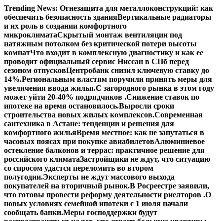
Перейти
Trending News:
Огнезащита для металлоконструкций: как
к
обеспечить безопасность здания
Вертикальные радиаторы
содержимому
и их роль в создании комфортного
микроклимата
Скрытый монтаж вентиляции под
натяжным потолком без критической потери высоты
комнат
Что входит в комплексную диагностику и как ее
проводит официальный сервис Ниссан в СПб перед
сезоном отпусков
Центробанк снизил ключевую ставку до
14%.
Региональным властям поручили принять меры для
увеличения ввода жилья.
С загородного рынка в этом году
может уйти 20-40% подрядчиков .
Снижение ставок по
ипотеке на время остановилось.
Выросли сроки
строительства новых жилых комплексов.
Современная
сантехника в Астане: тенденции и решения для
комфортного жилья
Время местное: как не запутаться в
часовых поясах при покупке авиабилетов
Алюминиевое
остекление балконов и террас: практичное решение для
российского климата
Застройщики не ждут, что ситуацию
со спросом удастся переломить во втором
полугодии.
Эксперты не ждут массового выхода
покупателей на вторичный рынок.
В Росреестре заявили,
что готовы провести реформу деятельности риелторов .
О
новых условиях семейной ипотеки с 1 июля начали
сообщать банки.
Меры господдержки будут