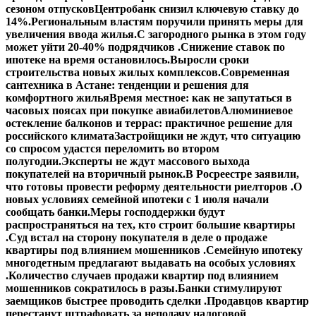
сезоном отпусков
Центробанк снизил ключевую ставку до
14%.
Региональным властям поручили принять меры для
увеличения ввода жилья.
С загородного рынка в этом году
может уйти 20-40% подрядчиков .
Снижение ставок по
ипотеке на время остановилось.
Выросли сроки
строительства новых жилых комплексов.
Современная
сантехника в Астане: тенденции и решения для
комфортного жилья
Время местное: как не запутаться в
часовых поясах при покупке авиабилетов
Алюминиевое
остекление балконов и террас: практичное решение для
российского климата
Застройщики не ждут, что ситуацию
со спросом удастся переломить во втором
полугодии.
Эксперты не ждут массового выхода
покупателей на вторичный рынок.
В Росреестре заявили,
что готовы провести реформу деятельности риелторов .
О
новых условиях семейной ипотеки с 1 июля начали
сообщать банки.
Меры господдержки будут
распространяться на тех, кто строит большие квартиры
.
Суд встал на сторону покупателя в деле о продаже
квартиры под влиянием мошенников .
Семейную ипотеку
многодетным предлагают выдавать на особых условиях
.
Количество случаев продажи квартир под влиянием
мошенников сократилось в разы.
Банки стимулируют
заемщиков быстрее проводить сделки .
Продавцов квартир
перестанут штрафовать за неподачу налоговой