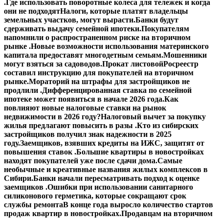
.
Где использовать поворотные колеса для тележек и когда
они не подходят
Налоги, которые платят владельцы
земельных участков, могут вырасти.
Банки будут
сдерживать выдачу семейной ипотеки.
Покупателям
напомнили о распространенном риске на вторичном
рынке .
Новые возможности использования материнского
капитала предоставят многодетным семьям.
Мошенники
могут взяться за садоводов.
Прокат листовой
Росреестр
составил инструкцию для покупателей на вторичном
рынке.
Мораторий на штрафы для застройщиков не
продлили .
Дифференцированная ставка по семейной
ипотеке может появиться в начале 2026 года.
Как
повлияют новые налоговые ставки на рынок
недвижимости в 2026 году?
Налоговый вычет за покупку
жилья предлагают повысить в разы .
Кто из сибирских
застройщиков получил знак надежности в 2025
году.
Заемщиков, взявших кредиты на ИЖС, защитят от
повышения ставок .
Большие квартиры в новостройках
находят покупателей уже после сдачи дома.
Самые
необычные и креативные названия жилых комплексов в
Сибири.
Банки начали пересматривать подход к оценке
заемщиков .
Ошибки при использовании санитарного
силиконового герметика, которые сокращают срок
службы ремонта
В конце года выросло количество стартов
продаж квартир в новостройках.
Продавцам на вторичном