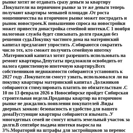
рынке хотят не отдавать сразу деньги за квартиру
.
Покупатели на первичном рынке за те же деньги теперь
получают квартиры меньшей площади .
От роста
мошенничества на вторичном рынке может пострадать и
рынок новостроек.
К повышению спроса на новостройки
может привести донастройка семейной ипотеки.
С 1 ноября
налоговая служба будет списывать долги граждан без
решения суда.
Покупку частного дома на материнский
капитал предлагают упростить .
Собираются сократить
число тех, кто сможет получить семейную ипотеку
.
Материнский капитал хотят разрешить использовать на
ремонт квартиры.
Депутаты предложили освободить от
налога единственную ипотечную квартиру.
Всех
собственников недвижимости собираются установить к
2027 году .
Покупатели смогут узнать, использовался ли на
покупку квартиры материнский капитал .
Должников
собираются стимулировать платить по обязательствам .
С
10 по 13 февраля 2026 в Новосибирске пройдет Сибирская
строительная неделя.
Продавцы квартир на вторичном
рынке не дождались появления покупателей .
Виды
дверных замков: безопасность и удобство для вашего
дома
Пустующие квартиры собираются изымать .
У
многодетных семей не смогут изъять земельный участок за
долги.
В сентябре выдача ипотеки выросла на
3%.
Мораторий на штрафы для застройщиков за перенос