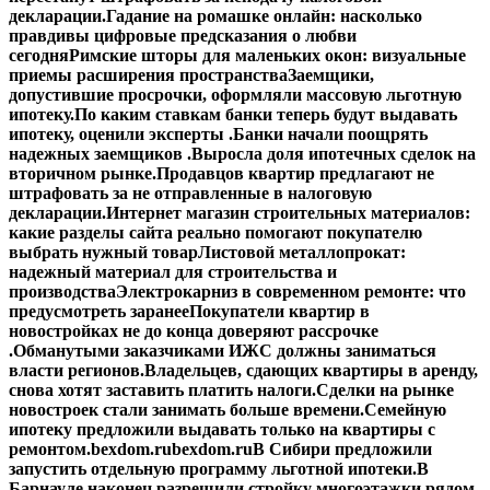
декларации.
Гадание на ромашке онлайн: насколько
правдивы цифровые предсказания о любви
сегодня
Римские шторы для маленьких окон: визуальные
приемы расширения пространства
Заемщики,
допустившие просрочки, оформляли массовую льготную
ипотеку.
По каким ставкам банки теперь будут выдавать
ипотеку, оценили эксперты .
Банки начали поощрять
надежных заемщиков .
Выросла доля ипотечных сделок на
вторичном рынке.
Продавцов квартир предлагают не
штрафовать за не отправленные в налоговую
декларации.
Интернет магазин строительных материалов:
какие разделы сайта реально помогают покупателю
выбрать нужный товар
Листовой металлопрокат:
надежный материал для строительства и
производства
Электрокарниз в современном ремонте: что
предусмотреть заранее
Покупатели квартир в
новостройках не до конца доверяют рассрочке
.
Обманутыми заказчиками ИЖС должны заниматься
власти регионов.
Владельцев, сдающих квартиры в аренду,
снова хотят заставить платить налоги.
Сделки на рынке
новостроек стали занимать больше времени.
Семейную
ипотеку предложили выдавать только на квартиры с
ремонтом.
bexdom.ru
bexdom.ru
В Сибири предложили
запустить отдельную программу льготной ипотеки.
В
Барнауле наконец разрешили стройку многоэтажки рядом