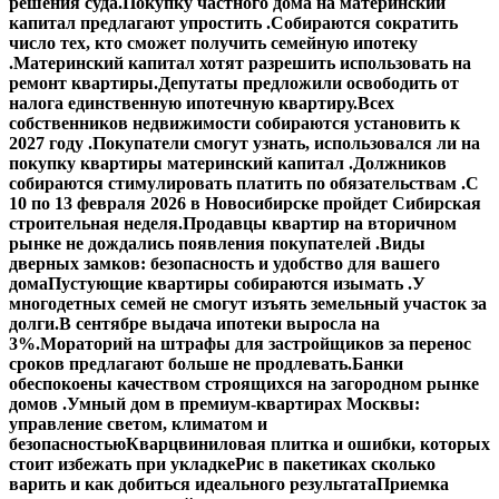
решения суда.
Покупку частного дома на материнский
капитал предлагают упростить .
Собираются сократить
число тех, кто сможет получить семейную ипотеку
.
Материнский капитал хотят разрешить использовать на
ремонт квартиры.
Депутаты предложили освободить от
налога единственную ипотечную квартиру.
Всех
собственников недвижимости собираются установить к
2027 году .
Покупатели смогут узнать, использовался ли на
покупку квартиры материнский капитал .
Должников
собираются стимулировать платить по обязательствам .
С
10 по 13 февраля 2026 в Новосибирске пройдет Сибирская
строительная неделя.
Продавцы квартир на вторичном
рынке не дождались появления покупателей .
Виды
дверных замков: безопасность и удобство для вашего
дома
Пустующие квартиры собираются изымать .
У
многодетных семей не смогут изъять земельный участок за
долги.
В сентябре выдача ипотеки выросла на
3%.
Мораторий на штрафы для застройщиков за перенос
сроков предлагают больше не продлевать.
Банки
обеспокоены качеством строящихся на загородном рынке
домов .
Умный дом в премиум-квартирах Москвы:
управление светом, климатом и
безопасностью
Кварцвиниловая плитка и ошибки, которых
стоит избежать при укладке
Рис в пакетиках сколько
варить и как добиться идеального результата
Приемка