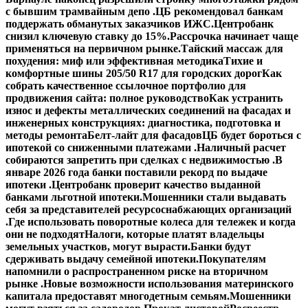
с бывшим трамвайным депо .
ЦБ рекомендовал банкам
поддержать обманутых заказчиков ИЖС.
Центробанк
снизил ключевую ставку до 15%.
Рассрочка начинает чаще
применяться на первичном рынке.
Тайский массаж для
похудения: миф или эффективная методика
Тихие и
комфортные шины 205/50 R17 для городских дорог
Как
собрать качественное ссылочное портфолио для
продвижения сайта: полное руководство
Как устранить
износ и дефекты металлических соединений на фасадах и
инженерных конструкциях: диагностика, подготовка и
методы ремонта
Белт-лайт для фасадов
ЦБ будет бороться с
ипотекой со сниженными платежами .
Наличный расчет
собираются запретить при сделках с недвижимостью .
В
январе 2026 года банки поставили рекорд по выдаче
ипотеки .
Центробанк проверит качество выданной
банками льготной ипотеки.
Мошенники стали выдавать
себя за представителей ресурсоснабжающих организаций
.
Где использовать поворотные колеса для тележек и когда
они не подходят
Налоги, которые платят владельцы
земельных участков, могут вырасти.
Банки будут
сдерживать выдачу семейной ипотеки.
Покупателям
напомнили о распространенном риске на вторичном
рынке .
Новые возможности использования материнского
капитала предоставят многодетным семьям.
Мошенники