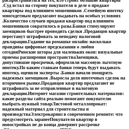
распространяться на тех, кто строит большие квартиры
.
Суд встал на сторону покупателя в деле о продаже
квартиры под влиянием мошенников .
Семейную ипотеку
многодетным предлагают выдавать на особых условиях
.
Количество случаев продажи квартир под влиянием
мошенников сократилось в разы.
Банки стимулируют
заемщиков быстрее проводить сделки .
Продавцов квартир
перестанут штрафовать за неподачу налоговой
декларации.
Гадание на ромашке онлайн: насколько
правдивы цифровые предсказания о любви
сегодня
Римские шторы для маленьких окон: визуальные
приемы расширения пространства
Заемщики,
допустившие просрочки, оформляли массовую льготную
ипотеку.
По каким ставкам банки теперь будут выдавать
ипотеку, оценили эксперты .
Банки начали поощрять
надежных заемщиков .
Выросла доля ипотечных сделок на
вторичном рынке.
Продавцов квартир предлагают не
штрафовать за не отправленные в налоговую
декларации.
Интернет магазин строительных материалов:
какие разделы сайта реально помогают покупателю
выбрать нужный товар
Листовой металлопрокат:
надежный материал для строительства и
производства
Электрокарниз в современном ремонте: что
предусмотреть заранее
Покупатели квартир в
новостройках не до конца доверяют рассрочке