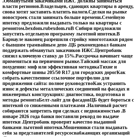
.
Обманутыми заказчиками ИЖС должны заниматься
власти регионов.
Владельцев, сдающих квартиры в аренду,
снова хотят заставить платить налоги.
Сделки на рынке
новостроек стали занимать больше времени.
Семейную
ипотеку предложили выдавать только на квартиры с
ремонтом.
bexdom.ru
bexdom.ru
В Сибири предложили
запустить отдельную программу льготной ипотеки.
В
Барнауле наконец разрешили стройку многоэтажки рядом
с бывшим трамвайным депо .
ЦБ рекомендовал банкам
поддержать обманутых заказчиков ИЖС.
Центробанк
снизил ключевую ставку до 15%.
Рассрочка начинает чаще
применяться на первичном рынке.
Тайский массаж для
похудения: миф или эффективная методика
Тихие и
комфортные шины 205/50 R17 для городских дорог
Как
собрать качественное ссылочное портфолио для
продвижения сайта: полное руководство
Как устранить
износ и дефекты металлических соединений на фасадах и
инженерных конструкциях: диагностика, подготовка и
методы ремонта
Белт-лайт для фасадов
ЦБ будет бороться с
ипотекой со сниженными платежами .
Наличный расчет
собираются запретить при сделках с недвижимостью .
В
январе 2026 года банки поставили рекорд по выдаче
ипотеки .
Центробанк проверит качество выданной
банками льготной ипотеки.
Мошенники стали выдавать
себя за представителей ресурсоснабжающих организаций