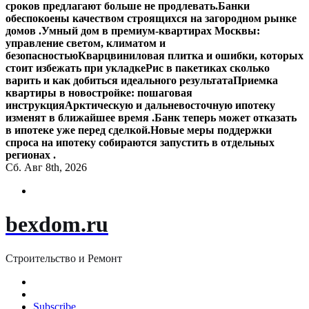
сроков предлагают больше не продлевать.
Банки
обеспокоены качеством строящихся на загородном рынке
домов .
Умный дом в премиум-квартирах Москвы:
управление светом, климатом и
безопасностью
Кварцвиниловая плитка и ошибки, которых
стоит избежать при укладке
Рис в пакетиках сколько
варить и как добиться идеального результата
Приемка
квартиры в новостройке: пошаговая
инструкция
Арктическую и дальневосточную ипотеку
изменят в ближайшее время .
Банк теперь может отказать
в ипотеке уже перед сделкой.
Новые меры поддержки
спроса на ипотеку собираются запустить в отдельных
регионах .
Сб. Авг 8th, 2026
bexdom.ru
Строительство и Ремонт
Subscribe