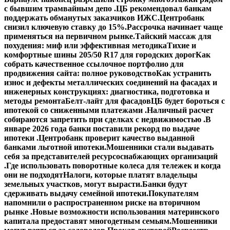
с бывшим трамвайным депо .
ЦБ рекомендовал банкам
поддержать обманутых заказчиков ИЖС.
Центробанк
снизил ключевую ставку до 15%.
Рассрочка начинает чаще
применяться на первичном рынке.
Тайский массаж для
похудения: миф или эффективная методика
Тихие и
комфортные шины 205/50 R17 для городских дорог
Как
собрать качественное ссылочное портфолио для
продвижения сайта: полное руководство
Как устранить
износ и дефекты металлических соединений на фасадах и
инженерных конструкциях: диагностика, подготовка и
методы ремонта
Белт-лайт для фасадов
ЦБ будет бороться с
ипотекой со сниженными платежами .
Наличный расчет
собираются запретить при сделках с недвижимостью .
В
январе 2026 года банки поставили рекорд по выдаче
ипотеки .
Центробанк проверит качество выданной
банками льготной ипотеки.
Мошенники стали выдавать
себя за представителей ресурсоснабжающих организаций
.
Где использовать поворотные колеса для тележек и когда
они не подходят
Налоги, которые платят владельцы
земельных участков, могут вырасти.
Банки будут
сдерживать выдачу семейной ипотеки.
Покупателям
напомнили о распространенном риске на вторичном
рынке .
Новые возможности использования материнского
капитала предоставят многодетным семьям.
Мошенники