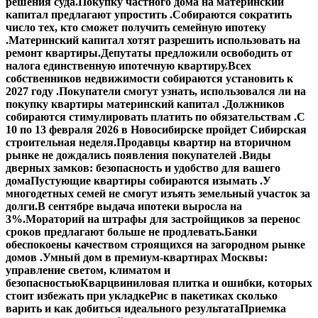
решения суда.
Покупку частного дома на материнский
капитал предлагают упростить .
Собираются сократить
число тех, кто сможет получить семейную ипотеку
.
Материнский капитал хотят разрешить использовать на
ремонт квартиры.
Депутаты предложили освободить от
налога единственную ипотечную квартиру.
Всех
собственников недвижимости собираются установить к
2027 году .
Покупатели смогут узнать, использовался ли на
покупку квартиры материнский капитал .
Должников
собираются стимулировать платить по обязательствам .
С
10 по 13 февраля 2026 в Новосибирске пройдет Сибирская
строительная неделя.
Продавцы квартир на вторичном
рынке не дождались появления покупателей .
Виды
дверных замков: безопасность и удобство для вашего
дома
Пустующие квартиры собираются изымать .
У
многодетных семей не смогут изъять земельный участок за
долги.
В сентябре выдача ипотеки выросла на
3%.
Мораторий на штрафы для застройщиков за перенос
сроков предлагают больше не продлевать.
Банки
обеспокоены качеством строящихся на загородном рынке
домов .
Умный дом в премиум-квартирах Москвы:
управление светом, климатом и
безопасностью
Кварцвиниловая плитка и ошибки, которых
стоит избежать при укладке
Рис в пакетиках сколько
варить и как добиться идеального результата
Приемка