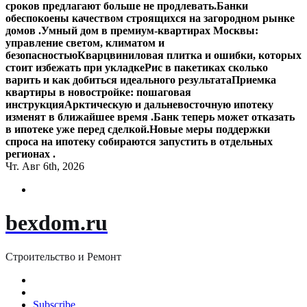
сроков предлагают больше не продлевать.
Банки
обеспокоены качеством строящихся на загородном рынке
домов .
Умный дом в премиум-квартирах Москвы:
управление светом, климатом и
безопасностью
Кварцвиниловая плитка и ошибки, которых
стоит избежать при укладке
Рис в пакетиках сколько
варить и как добиться идеального результата
Приемка
квартиры в новостройке: пошаговая
инструкция
Арктическую и дальневосточную ипотеку
изменят в ближайшее время .
Банк теперь может отказать
в ипотеке уже перед сделкой.
Новые меры поддержки
спроса на ипотеку собираются запустить в отдельных
регионах .
Чт. Авг 6th, 2026
bexdom.ru
Строительство и Ремонт
Subscribe