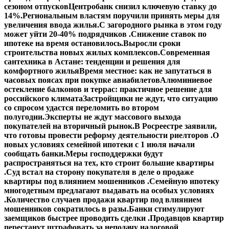
сезоном отпусков
Центробанк снизил ключевую ставку до
14%.
Региональным властям поручили принять меры для
увеличения ввода жилья.
С загородного рынка в этом году
может уйти 20-40% подрядчиков .
Снижение ставок по
ипотеке на время остановилось.
Выросли сроки
строительства новых жилых комплексов.
Современная
сантехника в Астане: тенденции и решения для
комфортного жилья
Время местное: как не запутаться в
часовых поясах при покупке авиабилетов
Алюминиевое
остекление балконов и террас: практичное решение для
российского климата
Застройщики не ждут, что ситуацию
со спросом удастся переломить во втором
полугодии.
Эксперты не ждут массового выхода
покупателей на вторичный рынок.
В Росреестре заявили,
что готовы провести реформу деятельности риелторов .
О
новых условиях семейной ипотеки с 1 июля начали
сообщать банки.
Меры господдержки будут
распространяться на тех, кто строит большие квартиры
.
Суд встал на сторону покупателя в деле о продаже
квартиры под влиянием мошенников .
Семейную ипотеку
многодетным предлагают выдавать на особых условиях
.
Количество случаев продажи квартир под влиянием
мошенников сократилось в разы.
Банки стимулируют
заемщиков быстрее проводить сделки .
Продавцов квартир
перестанут штрафовать за неподачу налоговой