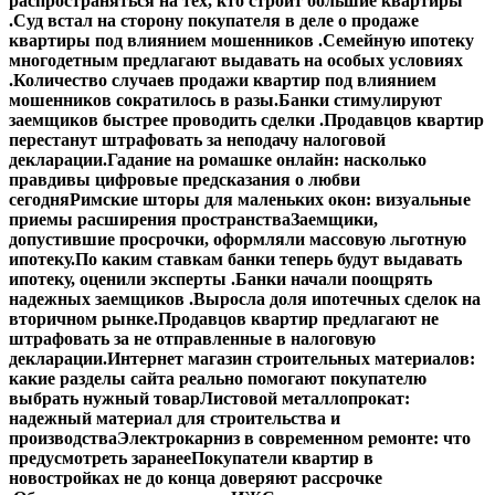
распространяться на тех, кто строит большие квартиры
.
Суд встал на сторону покупателя в деле о продаже
квартиры под влиянием мошенников .
Семейную ипотеку
многодетным предлагают выдавать на особых условиях
.
Количество случаев продажи квартир под влиянием
мошенников сократилось в разы.
Банки стимулируют
заемщиков быстрее проводить сделки .
Продавцов квартир
перестанут штрафовать за неподачу налоговой
декларации.
Гадание на ромашке онлайн: насколько
правдивы цифровые предсказания о любви
сегодня
Римские шторы для маленьких окон: визуальные
приемы расширения пространства
Заемщики,
допустившие просрочки, оформляли массовую льготную
ипотеку.
По каким ставкам банки теперь будут выдавать
ипотеку, оценили эксперты .
Банки начали поощрять
надежных заемщиков .
Выросла доля ипотечных сделок на
вторичном рынке.
Продавцов квартир предлагают не
штрафовать за не отправленные в налоговую
декларации.
Интернет магазин строительных материалов:
какие разделы сайта реально помогают покупателю
выбрать нужный товар
Листовой металлопрокат:
надежный материал для строительства и
производства
Электрокарниз в современном ремонте: что
предусмотреть заранее
Покупатели квартир в
новостройках не до конца доверяют рассрочке