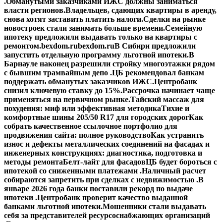
.
Обманутыми заказчиками ИЖС должны заниматься
власти регионов.
Владельцев, сдающих квартиры в аренду,
снова хотят заставить платить налоги.
Сделки на рынке
новостроек стали занимать больше времени.
Семейную
ипотеку предложили выдавать только на квартиры с
ремонтом.
bexdom.ru
bexdom.ru
В Сибири предложили
запустить отдельную программу льготной ипотеки.
В
Барнауле наконец разрешили стройку многоэтажки рядом
с бывшим трамвайным депо .
ЦБ рекомендовал банкам
поддержать обманутых заказчиков ИЖС.
Центробанк
снизил ключевую ставку до 15%.
Рассрочка начинает чаще
применяться на первичном рынке.
Тайский массаж для
похудения: миф или эффективная методика
Тихие и
комфортные шины 205/50 R17 для городских дорог
Как
собрать качественное ссылочное портфолио для
продвижения сайта: полное руководство
Как устранить
износ и дефекты металлических соединений на фасадах и
инженерных конструкциях: диагностика, подготовка и
методы ремонта
Белт-лайт для фасадов
ЦБ будет бороться с
ипотекой со сниженными платежами .
Наличный расчет
собираются запретить при сделках с недвижимостью .
В
январе 2026 года банки поставили рекорд по выдаче
ипотеки .
Центробанк проверит качество выданной
банками льготной ипотеки.
Мошенники стали выдавать
себя за представителей ресурсоснабжающих организаций