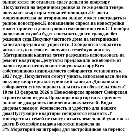
рынке хотят не отдавать сразу деньги за квартиру
.
Покупатели на первичном рынке за те же деньги теперь
получают квартиры меньшей площади .
От роста
мошенничества на вторичном рынке может пострадать и
рынок новостроек.
К повышению спроса на новостройки
может привести донастройка семейной ипотеки.
С 1 ноября
налоговая служба будет списывать долги граждан без
решения суда.
Покупку частного дома на материнский
капитал предлагают упростить .
Собираются сократить
число тех, кто сможет получить семейную ипотеку
.
Материнский капитал хотят разрешить использовать на
ремонт квартиры.
Депутаты предложили освободить от
налога единственную ипотечную квартиру.
Всех
собственников недвижимости собираются установить к
2027 году .
Покупатели смогут узнать, использовался ли на
покупку квартиры материнский капитал .
Должников
собираются стимулировать платить по обязательствам .
С
10 по 13 февраля 2026 в Новосибирске пройдет Сибирская
строительная неделя.
Продавцы квартир на вторичном
рынке не дождались появления покупателей .
Виды
дверных замков: безопасность и удобство для вашего
дома
Пустующие квартиры собираются изымать .
У
многодетных семей не смогут изъять земельный участок за
долги.
В сентябре выдача ипотеки выросла на
3%.
Мораторий на штрафы для застройщиков за перенос