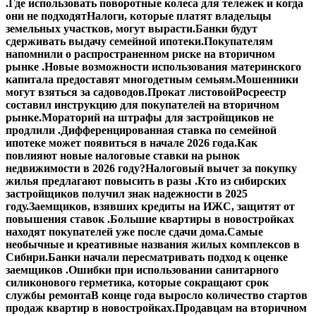
.
Где использовать поворотные колеса для тележек и когда
они не подходят
Налоги, которые платят владельцы
земельных участков, могут вырасти.
Банки будут
сдерживать выдачу семейной ипотеки.
Покупателям
напомнили о распространенном риске на вторичном
рынке .
Новые возможности использования материнского
капитала предоставят многодетным семьям.
Мошенники
могут взяться за садоводов.
Прокат листовой
Росреестр
составил инструкцию для покупателей на вторичном
рынке.
Мораторий на штрафы для застройщиков не
продлили .
Дифференцированная ставка по семейной
ипотеке может появиться в начале 2026 года.
Как
повлияют новые налоговые ставки на рынок
недвижимости в 2026 году?
Налоговый вычет за покупку
жилья предлагают повысить в разы .
Кто из сибирских
застройщиков получил знак надежности в 2025
году.
Заемщиков, взявших кредиты на ИЖС, защитят от
повышения ставок .
Большие квартиры в новостройках
находят покупателей уже после сдачи дома.
Самые
необычные и креативные названия жилых комплексов в
Сибири.
Банки начали пересматривать подход к оценке
заемщиков .
Ошибки при использовании санитарного
силиконового герметика, которые сокращают срок
службы ремонта
В конце года выросло количество стартов
продаж квартир в новостройках.
Продавцам на вторичном