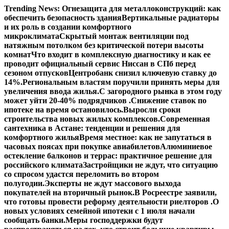
Перейти
Trending News:
Огнезащита для металлоконструкций: как
к
обеспечить безопасность здания
Вертикальные радиаторы
содержимому
и их роль в создании комфортного
микроклимата
Скрытый монтаж вентиляции под
натяжным потолком без критической потери высоты
комнат
Что входит в комплексную диагностику и как ее
проводит официальный сервис Ниссан в СПб перед
сезоном отпусков
Центробанк снизил ключевую ставку до
14%.
Региональным властям поручили принять меры для
увеличения ввода жилья.
С загородного рынка в этом году
может уйти 20-40% подрядчиков .
Снижение ставок по
ипотеке на время остановилось.
Выросли сроки
строительства новых жилых комплексов.
Современная
сантехника в Астане: тенденции и решения для
комфортного жилья
Время местное: как не запутаться в
часовых поясах при покупке авиабилетов
Алюминиевое
остекление балконов и террас: практичное решение для
российского климата
Застройщики не ждут, что ситуацию
со спросом удастся переломить во втором
полугодии.
Эксперты не ждут массового выхода
покупателей на вторичный рынок.
В Росреестре заявили,
что готовы провести реформу деятельности риелторов .
О
новых условиях семейной ипотеки с 1 июля начали
сообщать банки.
Меры господдержки будут