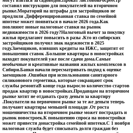
могут взяться за садоводов.
Прокат листовой
Росреестр
составил инструкцию для покупателей на вторичном
рынке.
Мораторий на штрафы для застройщиков не
продлили .
Дифференцированная ставка по семейной
ипотеке может появиться в начале 2026 года.
Как
повлияют новые налоговые ставки на рынок
недвижимости в 2026 году?
Налоговый вычет за покупку
жилья предлагают повысить в разы .
Кто из сибирских
застройщиков получил знак надежности в 2025
году.
Заемщиков, взявших кредиты на ИЖС, защитят от
повышения ставок .
Большие квартиры в новостройках
находят покупателей уже после сдачи дома.
Самые
необычные и креативные названия жилых комплексов в
Сибири.
Банки начали пересматривать подход к оценке
заемщиков .
Ошибки при использовании санитарного
силиконового герметика, которые сокращают срок
службы ремонта
В конце года выросло количество стартов
продаж квартир в новостройках.
Продавцам на вторичном
рынке хотят не отдавать сразу деньги за квартиру
.
Покупатели на первичном рынке за те же деньги теперь
получают квартиры меньшей площади .
От роста
мошенничества на вторичном рынке может пострадать и
рынок новостроек.
К повышению спроса на новостройки
может привести донастройка семейной ипотеки.
С 1 ноября
налоговая служба будет списывать долги граждан без