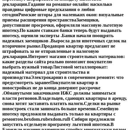
декларации.
Гадание на ромашке онлайн: насколько
правдивы цифровые предсказания о любви
сегодня
Римские шторы для маленьких окон: визуальные
приемы расширения пространства
Заемщики,
допустившие просрочки, оформляли массовую льготную
ипотеку.
По каким ставкам банки теперь будут выдавать
ипотеку, оценили эксперты .
Банки начали поощрять
надежных заемщиков .
Выросла доля ипотечных сделок на
вторичном рынке.
Продавцов квартир предлагают не
штрафовать за не отправленные в налоговую
декларации.
Интернет магазин строительных материалов:
какие разделы сайта реально помогают покупателю
выбрать нужный товар
Листовой металлопрокат:
надежный материал для строительства и
производства
Электрокарниз в современном ремонте: что
предусмотреть заранее
Покупатели квартир в
новостройках не до конца доверяют рассрочке
.
Обманутыми заказчиками ИЖС должны заниматься
власти регионов.
Владельцев, сдающих квартиры в аренду,
снова хотят заставить платить налоги.
Сделки на рынке
новостроек стали занимать больше времени.
Семейную
ипотеку предложили выдавать только на квартиры с
ремонтом.
bexdom.ru
bexdom.ru
В Сибири предложили
запустить отдельную программу льготной ипотеки.
В
Барнауле наконец разрешили стройку многоэтажки рядом