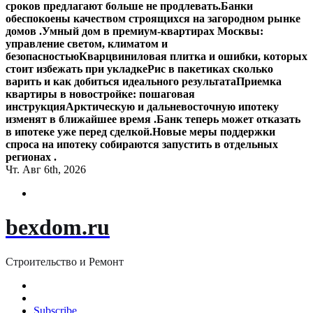
сроков предлагают больше не продлевать.
Банки
обеспокоены качеством строящихся на загородном рынке
домов .
Умный дом в премиум-квартирах Москвы:
управление светом, климатом и
безопасностью
Кварцвиниловая плитка и ошибки, которых
стоит избежать при укладке
Рис в пакетиках сколько
варить и как добиться идеального результата
Приемка
квартиры в новостройке: пошаговая
инструкция
Арктическую и дальневосточную ипотеку
изменят в ближайшее время .
Банк теперь может отказать
в ипотеке уже перед сделкой.
Новые меры поддержки
спроса на ипотеку собираются запустить в отдельных
регионах .
Чт. Авг 6th, 2026
bexdom.ru
Строительство и Ремонт
Subscribe