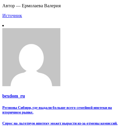
Автор — Ермолаева Валерия
Источник
bexdom_ru
Навигация
Регионы Сибири, где выдали больше всего семейной ипотеки на
вторичном рынке.
по
записям
Спрос на льготную ипотеку может вырасти из-за отмены комиссий.