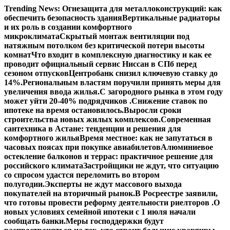
Перейти
Trending News:
Огнезащита для металлоконструкций: как
к
обеспечить безопасность здания
Вертикальные радиаторы
содержимому
и их роль в создании комфортного
микроклимата
Скрытый монтаж вентиляции под
натяжным потолком без критической потери высоты
комнат
Что входит в комплексную диагностику и как ее
проводит официальный сервис Ниссан в СПб перед
сезоном отпусков
Центробанк снизил ключевую ставку до
14%.
Региональным властям поручили принять меры для
увеличения ввода жилья.
С загородного рынка в этом году
может уйти 20-40% подрядчиков .
Снижение ставок по
ипотеке на время остановилось.
Выросли сроки
строительства новых жилых комплексов.
Современная
сантехника в Астане: тенденции и решения для
комфортного жилья
Время местное: как не запутаться в
часовых поясах при покупке авиабилетов
Алюминиевое
остекление балконов и террас: практичное решение для
российского климата
Застройщики не ждут, что ситуацию
со спросом удастся переломить во втором
полугодии.
Эксперты не ждут массового выхода
покупателей на вторичный рынок.
В Росреестре заявили,
что готовы провести реформу деятельности риелторов .
О
новых условиях семейной ипотеки с 1 июля начали
сообщать банки.
Меры господдержки будут