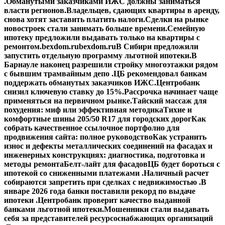
.
Обманутыми заказчиками ИЖС должны заниматься
власти регионов.
Владельцев, сдающих квартиры в аренду,
снова хотят заставить платить налоги.
Сделки на рынке
новостроек стали занимать больше времени.
Семейную
ипотеку предложили выдавать только на квартиры с
ремонтом.
bexdom.ru
bexdom.ru
В Сибири предложили
запустить отдельную программу льготной ипотеки.
В
Барнауле наконец разрешили стройку многоэтажки рядом
с бывшим трамвайным депо .
ЦБ рекомендовал банкам
поддержать обманутых заказчиков ИЖС.
Центробанк
снизил ключевую ставку до 15%.
Рассрочка начинает чаще
применяться на первичном рынке.
Тайский массаж для
похудения: миф или эффективная методика
Тихие и
комфортные шины 205/50 R17 для городских дорог
Как
собрать качественное ссылочное портфолио для
продвижения сайта: полное руководство
Как устранить
износ и дефекты металлических соединений на фасадах и
инженерных конструкциях: диагностика, подготовка и
методы ремонта
Белт-лайт для фасадов
ЦБ будет бороться с
ипотекой со сниженными платежами .
Наличный расчет
собираются запретить при сделках с недвижимостью .
В
январе 2026 года банки поставили рекорд по выдаче
ипотеки .
Центробанк проверит качество выданной
банками льготной ипотеки.
Мошенники стали выдавать
себя за представителей ресурсоснабжающих организаций