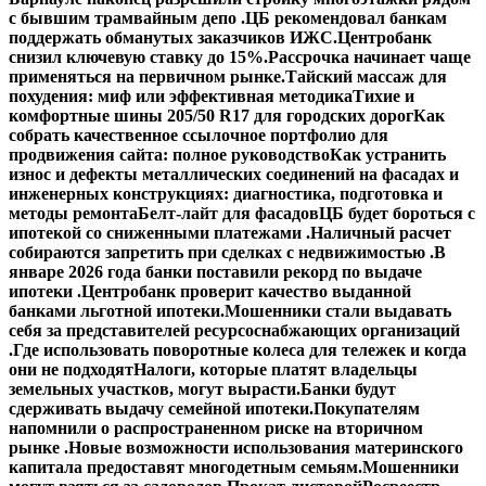
с бывшим трамвайным депо .
ЦБ рекомендовал банкам
поддержать обманутых заказчиков ИЖС.
Центробанк
снизил ключевую ставку до 15%.
Рассрочка начинает чаще
применяться на первичном рынке.
Тайский массаж для
похудения: миф или эффективная методика
Тихие и
комфортные шины 205/50 R17 для городских дорог
Как
собрать качественное ссылочное портфолио для
продвижения сайта: полное руководство
Как устранить
износ и дефекты металлических соединений на фасадах и
инженерных конструкциях: диагностика, подготовка и
методы ремонта
Белт-лайт для фасадов
ЦБ будет бороться с
ипотекой со сниженными платежами .
Наличный расчет
собираются запретить при сделках с недвижимостью .
В
январе 2026 года банки поставили рекорд по выдаче
ипотеки .
Центробанк проверит качество выданной
банками льготной ипотеки.
Мошенники стали выдавать
себя за представителей ресурсоснабжающих организаций
.
Где использовать поворотные колеса для тележек и когда
они не подходят
Налоги, которые платят владельцы
земельных участков, могут вырасти.
Банки будут
сдерживать выдачу семейной ипотеки.
Покупателям
напомнили о распространенном риске на вторичном
рынке .
Новые возможности использования материнского
капитала предоставят многодетным семьям.
Мошенники