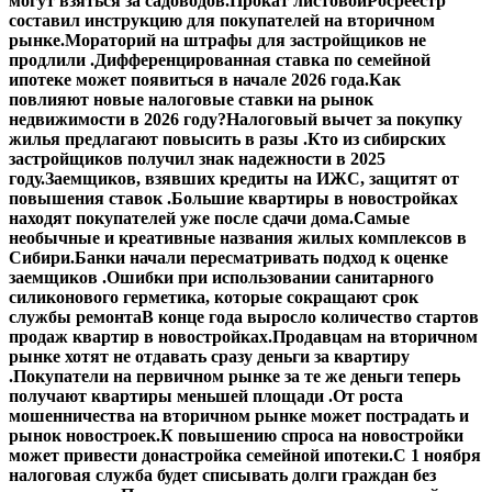
могут взяться за садоводов.
Прокат листовой
Росреестр
составил инструкцию для покупателей на вторичном
рынке.
Мораторий на штрафы для застройщиков не
продлили .
Дифференцированная ставка по семейной
ипотеке может появиться в начале 2026 года.
Как
повлияют новые налоговые ставки на рынок
недвижимости в 2026 году?
Налоговый вычет за покупку
жилья предлагают повысить в разы .
Кто из сибирских
застройщиков получил знак надежности в 2025
году.
Заемщиков, взявших кредиты на ИЖС, защитят от
повышения ставок .
Большие квартиры в новостройках
находят покупателей уже после сдачи дома.
Самые
необычные и креативные названия жилых комплексов в
Сибири.
Банки начали пересматривать подход к оценке
заемщиков .
Ошибки при использовании санитарного
силиконового герметика, которые сокращают срок
службы ремонта
В конце года выросло количество стартов
продаж квартир в новостройках.
Продавцам на вторичном
рынке хотят не отдавать сразу деньги за квартиру
.
Покупатели на первичном рынке за те же деньги теперь
получают квартиры меньшей площади .
От роста
мошенничества на вторичном рынке может пострадать и
рынок новостроек.
К повышению спроса на новостройки
может привести донастройка семейной ипотеки.
С 1 ноября
налоговая служба будет списывать долги граждан без