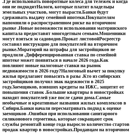
.
Где использовать поворотные колеса для тележек и когда
они не подходят
Налоги, которые платят владельцы
земельных участков, могут вырасти.
Банки будут
сдерживать выдачу семейной ипотеки.
Покупателям
напомнили о распространенном риске на вторичном
рынке .
Новые возможности использования материнского
капитала предоставят многодетным семьям.
Мошенники
могут взяться за садоводов.
Прокат листовой
Росреестр
составил инструкцию для покупателей на вторичном
рынке.
Мораторий на штрафы для застройщиков не
продлили .
Дифференцированная ставка по семейной
ипотеке может появиться в начале 2026 года.
Как
повлияют новые налоговые ставки на рынок
недвижимости в 2026 году?
Налоговый вычет за покупку
жилья предлагают повысить в разы .
Кто из сибирских
застройщиков получил знак надежности в 2025
году.
Заемщиков, взявших кредиты на ИЖС, защитят от
повышения ставок .
Большие квартиры в новостройках
находят покупателей уже после сдачи дома.
Самые
необычные и креативные названия жилых комплексов в
Сибири.
Банки начали пересматривать подход к оценке
заемщиков .
Ошибки при использовании санитарного
силиконового герметика, которые сокращают срок
службы ремонта
В конце года выросло количество стартов
продаж квартир в новостройках.
Продавцам на вторичном