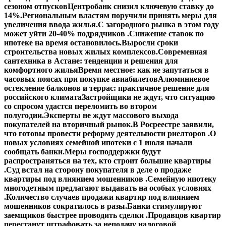
сезоном отпусков
Центробанк снизил ключевую ставку до
14%.
Региональным властям поручили принять меры для
увеличения ввода жилья.
С загородного рынка в этом году
может уйти 20-40% подрядчиков .
Снижение ставок по
ипотеке на время остановилось.
Выросли сроки
строительства новых жилых комплексов.
Современная
сантехника в Астане: тенденции и решения для
комфортного жилья
Время местное: как не запутаться в
часовых поясах при покупке авиабилетов
Алюминиевое
остекление балконов и террас: практичное решение для
российского климата
Застройщики не ждут, что ситуацию
со спросом удастся переломить во втором
полугодии.
Эксперты не ждут массового выхода
покупателей на вторичный рынок.
В Росреестре заявили,
что готовы провести реформу деятельности риелторов .
О
новых условиях семейной ипотеки с 1 июля начали
сообщать банки.
Меры господдержки будут
распространяться на тех, кто строит большие квартиры
.
Суд встал на сторону покупателя в деле о продаже
квартиры под влиянием мошенников .
Семейную ипотеку
многодетным предлагают выдавать на особых условиях
.
Количество случаев продажи квартир под влиянием
мошенников сократилось в разы.
Банки стимулируют
заемщиков быстрее проводить сделки .
Продавцов квартир
перестанут штрафовать за неподачу налоговой