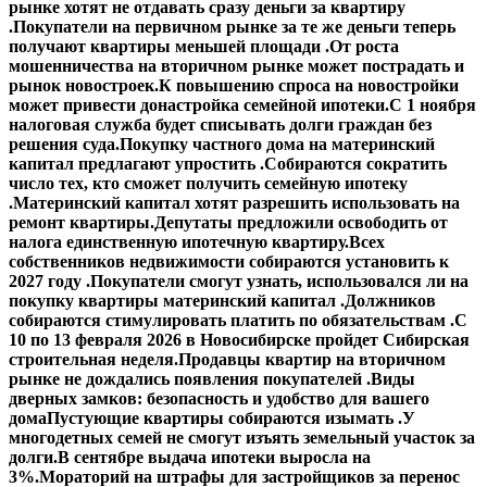
рынке хотят не отдавать сразу деньги за квартиру
.
Покупатели на первичном рынке за те же деньги теперь
получают квартиры меньшей площади .
От роста
мошенничества на вторичном рынке может пострадать и
рынок новостроек.
К повышению спроса на новостройки
может привести донастройка семейной ипотеки.
С 1 ноября
налоговая служба будет списывать долги граждан без
решения суда.
Покупку частного дома на материнский
капитал предлагают упростить .
Собираются сократить
число тех, кто сможет получить семейную ипотеку
.
Материнский капитал хотят разрешить использовать на
ремонт квартиры.
Депутаты предложили освободить от
налога единственную ипотечную квартиру.
Всех
собственников недвижимости собираются установить к
2027 году .
Покупатели смогут узнать, использовался ли на
покупку квартиры материнский капитал .
Должников
собираются стимулировать платить по обязательствам .
С
10 по 13 февраля 2026 в Новосибирске пройдет Сибирская
строительная неделя.
Продавцы квартир на вторичном
рынке не дождались появления покупателей .
Виды
дверных замков: безопасность и удобство для вашего
дома
Пустующие квартиры собираются изымать .
У
многодетных семей не смогут изъять земельный участок за
долги.
В сентябре выдача ипотеки выросла на
3%.
Мораторий на штрафы для застройщиков за перенос