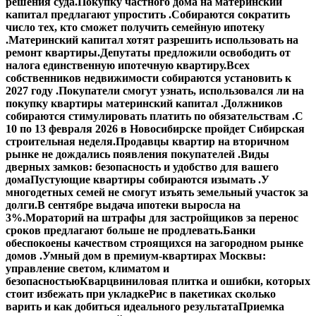
решения суда.
Покупку частного дома на материнский
капитал предлагают упростить .
Собираются сократить
число тех, кто сможет получить семейную ипотеку
.
Материнский капитал хотят разрешить использовать на
ремонт квартиры.
Депутаты предложили освободить от
налога единственную ипотечную квартиру.
Всех
собственников недвижимости собираются установить к
2027 году .
Покупатели смогут узнать, использовался ли на
покупку квартиры материнский капитал .
Должников
собираются стимулировать платить по обязательствам .
С
10 по 13 февраля 2026 в Новосибирске пройдет Сибирская
строительная неделя.
Продавцы квартир на вторичном
рынке не дождались появления покупателей .
Виды
дверных замков: безопасность и удобство для вашего
дома
Пустующие квартиры собираются изымать .
У
многодетных семей не смогут изъять земельный участок за
долги.
В сентябре выдача ипотеки выросла на
3%.
Мораторий на штрафы для застройщиков за перенос
сроков предлагают больше не продлевать.
Банки
обеспокоены качеством строящихся на загородном рынке
домов .
Умный дом в премиум-квартирах Москвы:
управление светом, климатом и
безопасностью
Кварцвиниловая плитка и ошибки, которых
стоит избежать при укладке
Рис в пакетиках сколько
варить и как добиться идеального результата
Приемка