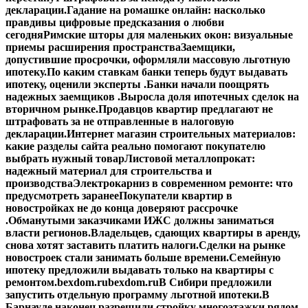
декларации.
Гадание на ромашке онлайн: насколько
правдивы цифровые предсказания о любви
сегодня
Римские шторы для маленьких окон: визуальные
приемы расширения пространства
Заемщики,
допустившие просрочки, оформляли массовую льготную
ипотеку.
По каким ставкам банки теперь будут выдавать
ипотеку, оценили эксперты .
Банки начали поощрять
надежных заемщиков .
Выросла доля ипотечных сделок на
вторичном рынке.
Продавцов квартир предлагают не
штрафовать за не отправленные в налоговую
декларации.
Интернет магазин строительных материалов:
какие разделы сайта реально помогают покупателю
выбрать нужный товар
Листовой металлопрокат:
надежный материал для строительства и
производства
Электрокарниз в современном ремонте: что
предусмотреть заранее
Покупатели квартир в
новостройках не до конца доверяют рассрочке
.
Обманутыми заказчиками ИЖС должны заниматься
власти регионов.
Владельцев, сдающих квартиры в аренду,
снова хотят заставить платить налоги.
Сделки на рынке
новостроек стали занимать больше времени.
Семейную
ипотеку предложили выдавать только на квартиры с
ремонтом.
bexdom.ru
bexdom.ru
В Сибири предложили
запустить отдельную программу льготной ипотеки.
В
Барнауле наконец разрешили стройку многоэтажки рядом