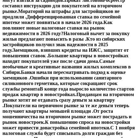
могут взяться за садоводов.
Прокат листовой
Росреестр
составил инструкцию для покупателей на вторичном
рынке.
Мораторий на штрафы для застройщиков не
продлили .
Дифференцированная ставка по семейной
ипотеке может появиться в начале 2026 года.
Как
повлияют новые налоговые ставки на рынок
недвижимости в 2026 году?
Налоговый вычет за покупку
жилья предлагают повысить в разы .
Кто из сибирских
застройщиков получил знак надежности в 2025
году.
Заемщиков, взявших кредиты на ИЖС, защитят от
повышения ставок .
Большие квартиры в новостройках
находят покупателей уже после сдачи дома.
Самые
необычные и креативные названия жилых комплексов в
Сибири.
Банки начали пересматривать подход к оценке
заемщиков .
Ошибки при использовании санитарного
силиконового герметика, которые сокращают срок
службы ремонта
В конце года выросло количество стартов
продаж квартир в новостройках.
Продавцам на вторичном
рынке хотят не отдавать сразу деньги за квартиру
.
Покупатели на первичном рынке за те же деньги теперь
получают квартиры меньшей площади .
От роста
мошенничества на вторичном рынке может пострадать и
рынок новостроек.
К повышению спроса на новостройки
может привести донастройка семейной ипотеки.
С 1 ноября
налоговая служба будет списывать долги граждан без