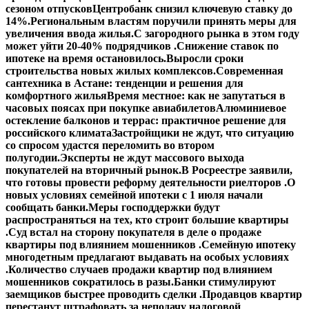
сезоном отпусков
Центробанк снизил ключевую ставку до
14%.
Региональным властям поручили принять меры для
увеличения ввода жилья.
С загородного рынка в этом году
может уйти 20-40% подрядчиков .
Снижение ставок по
ипотеке на время остановилось.
Выросли сроки
строительства новых жилых комплексов.
Современная
сантехника в Астане: тенденции и решения для
комфортного жилья
Время местное: как не запутаться в
часовых поясах при покупке авиабилетов
Алюминиевое
остекление балконов и террас: практичное решение для
российского климата
Застройщики не ждут, что ситуацию
со спросом удастся переломить во втором
полугодии.
Эксперты не ждут массового выхода
покупателей на вторичный рынок.
В Росреестре заявили,
что готовы провести реформу деятельности риелторов .
О
новых условиях семейной ипотеки с 1 июля начали
сообщать банки.
Меры господдержки будут
распространяться на тех, кто строит большие квартиры
.
Суд встал на сторону покупателя в деле о продаже
квартиры под влиянием мошенников .
Семейную ипотеку
многодетным предлагают выдавать на особых условиях
.
Количество случаев продажи квартир под влиянием
мошенников сократилось в разы.
Банки стимулируют
заемщиков быстрее проводить сделки .
Продавцов квартир
перестанут штрафовать за неподачу налоговой