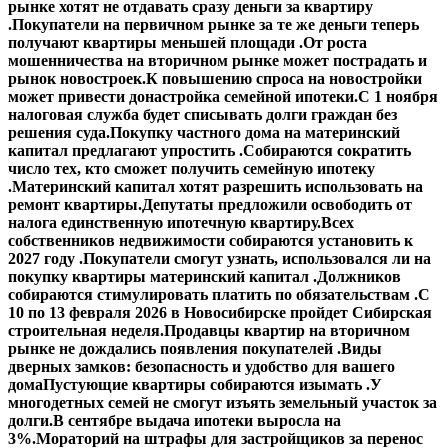
рынке хотят не отдавать сразу деньги за квартиру
.
Покупатели на первичном рынке за те же деньги теперь
получают квартиры меньшей площади .
От роста
мошенничества на вторичном рынке может пострадать и
рынок новостроек.
К повышению спроса на новостройки
может привести донастройка семейной ипотеки.
С 1 ноября
налоговая служба будет списывать долги граждан без
решения суда.
Покупку частного дома на материнский
капитал предлагают упростить .
Собираются сократить
число тех, кто сможет получить семейную ипотеку
.
Материнский капитал хотят разрешить использовать на
ремонт квартиры.
Депутаты предложили освободить от
налога единственную ипотечную квартиру.
Всех
собственников недвижимости собираются установить к
2027 году .
Покупатели смогут узнать, использовался ли на
покупку квартиры материнский капитал .
Должников
собираются стимулировать платить по обязательствам .
С
10 по 13 февраля 2026 в Новосибирске пройдет Сибирская
строительная неделя.
Продавцы квартир на вторичном
рынке не дождались появления покупателей .
Виды
дверных замков: безопасность и удобство для вашего
дома
Пустующие квартиры собираются изымать .
У
многодетных семей не смогут изъять земельный участок за
долги.
В сентябре выдача ипотеки выросла на
3%.
Мораторий на штрафы для застройщиков за перенос