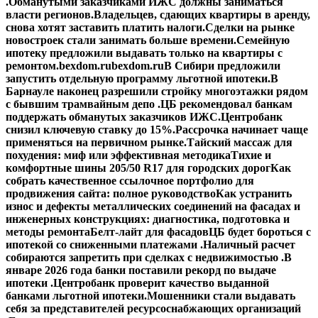
.
Обманутыми заказчиками ИЖС должны заниматься
власти регионов.
Владельцев, сдающих квартиры в аренду,
снова хотят заставить платить налоги.
Сделки на рынке
новостроек стали занимать больше времени.
Семейную
ипотеку предложили выдавать только на квартиры с
ремонтом.
bexdom.ru
bexdom.ru
В Сибири предложили
запустить отдельную программу льготной ипотеки.
В
Барнауле наконец разрешили стройку многоэтажки рядом
с бывшим трамвайным депо .
ЦБ рекомендовал банкам
поддержать обманутых заказчиков ИЖС.
Центробанк
снизил ключевую ставку до 15%.
Рассрочка начинает чаще
применяться на первичном рынке.
Тайский массаж для
похудения: миф или эффективная методика
Тихие и
комфортные шины 205/50 R17 для городских дорог
Как
собрать качественное ссылочное портфолио для
продвижения сайта: полное руководство
Как устранить
износ и дефекты металлических соединений на фасадах и
инженерных конструкциях: диагностика, подготовка и
методы ремонта
Белт-лайт для фасадов
ЦБ будет бороться с
ипотекой со сниженными платежами .
Наличный расчет
собираются запретить при сделках с недвижимостью .
В
январе 2026 года банки поставили рекорд по выдаче
ипотеки .
Центробанк проверит качество выданной
банками льготной ипотеки.
Мошенники стали выдавать
себя за представителей ресурсоснабжающих организаций