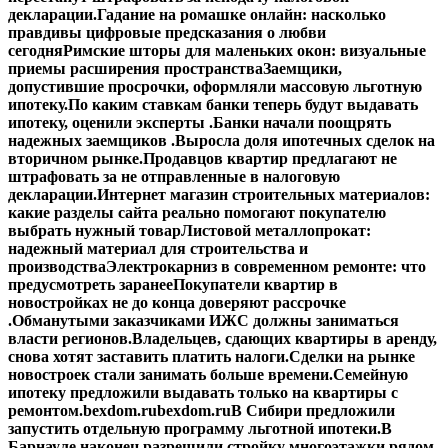
декларации.
Гадание на ромашке онлайн: насколько
правдивы цифровые предсказания о любви
сегодня
Римские шторы для маленьких окон: визуальные
приемы расширения пространства
Заемщики,
допустившие просрочки, оформляли массовую льготную
ипотеку.
По каким ставкам банки теперь будут выдавать
ипотеку, оценили эксперты .
Банки начали поощрять
надежных заемщиков .
Выросла доля ипотечных сделок на
вторичном рынке.
Продавцов квартир предлагают не
штрафовать за не отправленные в налоговую
декларации.
Интернет магазин строительных материалов:
какие разделы сайта реально помогают покупателю
выбрать нужный товар
Листовой металлопрокат:
надежный материал для строительства и
производства
Электрокарниз в современном ремонте: что
предусмотреть заранее
Покупатели квартир в
новостройках не до конца доверяют рассрочке
.
Обманутыми заказчиками ИЖС должны заниматься
власти регионов.
Владельцев, сдающих квартиры в аренду,
снова хотят заставить платить налоги.
Сделки на рынке
новостроек стали занимать больше времени.
Семейную
ипотеку предложили выдавать только на квартиры с
ремонтом.
bexdom.ru
bexdom.ru
В Сибири предложили
запустить отдельную программу льготной ипотеки.
В
Барнауле наконец разрешили стройку многоэтажки рядом