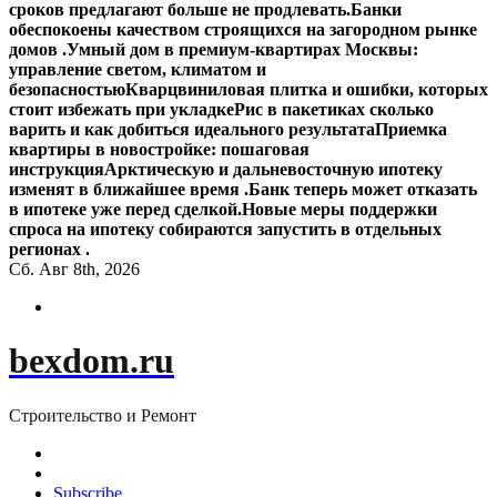
сроков предлагают больше не продлевать.
Банки
обеспокоены качеством строящихся на загородном рынке
домов .
Умный дом в премиум-квартирах Москвы:
управление светом, климатом и
безопасностью
Кварцвиниловая плитка и ошибки, которых
стоит избежать при укладке
Рис в пакетиках сколько
варить и как добиться идеального результата
Приемка
квартиры в новостройке: пошаговая
инструкция
Арктическую и дальневосточную ипотеку
изменят в ближайшее время .
Банк теперь может отказать
в ипотеке уже перед сделкой.
Новые меры поддержки
спроса на ипотеку собираются запустить в отдельных
регионах .
Сб. Авг 8th, 2026
bexdom.ru
Строительство и Ремонт
Subscribe