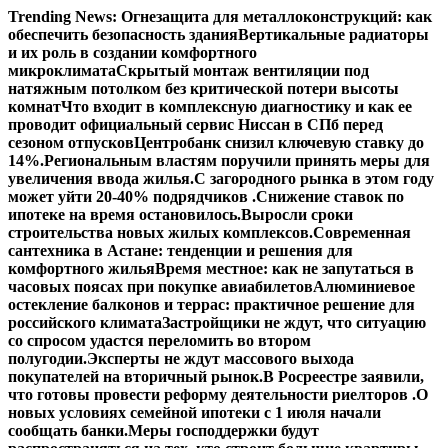
Перейти
Trending News:
Огнезащита для металлоконструкций: как
к
обеспечить безопасность здания
Вертикальные радиаторы
содержимому
и их роль в создании комфортного
микроклимата
Скрытый монтаж вентиляции под
натяжным потолком без критической потери высоты
комнат
Что входит в комплексную диагностику и как ее
проводит официальный сервис Ниссан в СПб перед
сезоном отпусков
Центробанк снизил ключевую ставку до
14%.
Региональным властям поручили принять меры для
увеличения ввода жилья.
С загородного рынка в этом году
может уйти 20-40% подрядчиков .
Снижение ставок по
ипотеке на время остановилось.
Выросли сроки
строительства новых жилых комплексов.
Современная
сантехника в Астане: тенденции и решения для
комфортного жилья
Время местное: как не запутаться в
часовых поясах при покупке авиабилетов
Алюминиевое
остекление балконов и террас: практичное решение для
российского климата
Застройщики не ждут, что ситуацию
со спросом удастся переломить во втором
полугодии.
Эксперты не ждут массового выхода
покупателей на вторичный рынок.
В Росреестре заявили,
что готовы провести реформу деятельности риелторов .
О
новых условиях семейной ипотеки с 1 июля начали
сообщать банки.
Меры господдержки будут