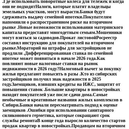
.
Где использовать поворотные колеса для тележек и когда
они не подходят
Налоги, которые платят владельцы
земельных участков, могут вырасти.
Банки будут
сдерживать выдачу семейной ипотеки.
Покупателям
напомнили о распространенном риске на вторичном
рынке .
Новые возможности использования материнского
капитала предоставят многодетным семьям.
Мошенники
могут взяться за садоводов.
Прокат листовой
Росреестр
составил инструкцию для покупателей на вторичном
рынке.
Мораторий на штрафы для застройщиков не
продлили .
Дифференцированная ставка по семейной
ипотеке может появиться в начале 2026 года.
Как
повлияют новые налоговые ставки на рынок
недвижимости в 2026 году?
Налоговый вычет за покупку
жилья предлагают повысить в разы .
Кто из сибирских
застройщиков получил знак надежности в 2025
году.
Заемщиков, взявших кредиты на ИЖС, защитят от
повышения ставок .
Большие квартиры в новостройках
находят покупателей уже после сдачи дома.
Самые
необычные и креативные названия жилых комплексов в
Сибири.
Банки начали пересматривать подход к оценке
заемщиков .
Ошибки при использовании санитарного
силиконового герметика, которые сокращают срок
службы ремонта
В конце года выросло количество стартов
продаж квартир в новостройках.
Продавцам на вторичном