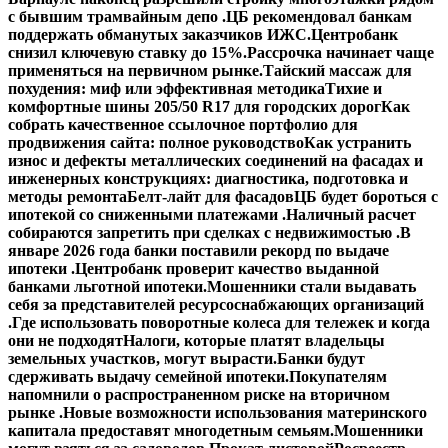
с бывшим трамвайным депо .
ЦБ рекомендовал банкам
поддержать обманутых заказчиков ИЖС.
Центробанк
снизил ключевую ставку до 15%.
Рассрочка начинает чаще
применяться на первичном рынке.
Тайский массаж для
похудения: миф или эффективная методика
Тихие и
комфортные шины 205/50 R17 для городских дорог
Как
собрать качественное ссылочное портфолио для
продвижения сайта: полное руководство
Как устранить
износ и дефекты металлических соединений на фасадах и
инженерных конструкциях: диагностика, подготовка и
методы ремонта
Белт-лайт для фасадов
ЦБ будет бороться с
ипотекой со сниженными платежами .
Наличный расчет
собираются запретить при сделках с недвижимостью .
В
январе 2026 года банки поставили рекорд по выдаче
ипотеки .
Центробанк проверит качество выданной
банками льготной ипотеки.
Мошенники стали выдавать
себя за представителей ресурсоснабжающих организаций
.
Где использовать поворотные колеса для тележек и когда
они не подходят
Налоги, которые платят владельцы
земельных участков, могут вырасти.
Банки будут
сдерживать выдачу семейной ипотеки.
Покупателям
напомнили о распространенном риске на вторичном
рынке .
Новые возможности использования материнского
капитала предоставят многодетным семьям.
Мошенники