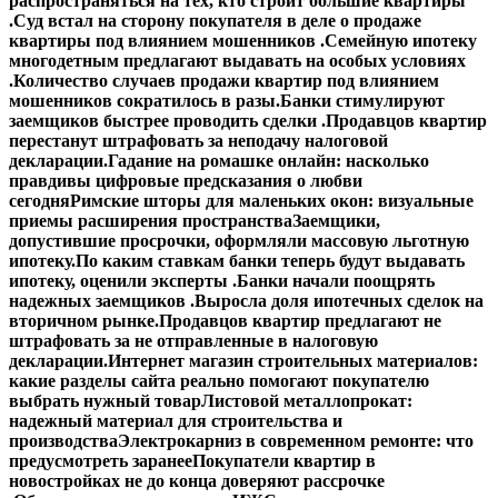
распространяться на тех, кто строит большие квартиры
.
Суд встал на сторону покупателя в деле о продаже
квартиры под влиянием мошенников .
Семейную ипотеку
многодетным предлагают выдавать на особых условиях
.
Количество случаев продажи квартир под влиянием
мошенников сократилось в разы.
Банки стимулируют
заемщиков быстрее проводить сделки .
Продавцов квартир
перестанут штрафовать за неподачу налоговой
декларации.
Гадание на ромашке онлайн: насколько
правдивы цифровые предсказания о любви
сегодня
Римские шторы для маленьких окон: визуальные
приемы расширения пространства
Заемщики,
допустившие просрочки, оформляли массовую льготную
ипотеку.
По каким ставкам банки теперь будут выдавать
ипотеку, оценили эксперты .
Банки начали поощрять
надежных заемщиков .
Выросла доля ипотечных сделок на
вторичном рынке.
Продавцов квартир предлагают не
штрафовать за не отправленные в налоговую
декларации.
Интернет магазин строительных материалов:
какие разделы сайта реально помогают покупателю
выбрать нужный товар
Листовой металлопрокат:
надежный материал для строительства и
производства
Электрокарниз в современном ремонте: что
предусмотреть заранее
Покупатели квартир в
новостройках не до конца доверяют рассрочке