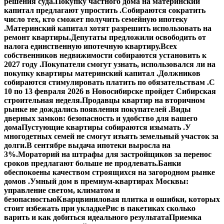
решения суда.
Покупку частного дома на материнский
капитал предлагают упростить .
Собираются сократить
число тех, кто сможет получить семейную ипотеку
.
Материнский капитал хотят разрешить использовать на
ремонт квартиры.
Депутаты предложили освободить от
налога единственную ипотечную квартиру.
Всех
собственников недвижимости собираются установить к
2027 году .
Покупатели смогут узнать, использовался ли на
покупку квартиры материнский капитал .
Должников
собираются стимулировать платить по обязательствам .
С
10 по 13 февраля 2026 в Новосибирске пройдет Сибирская
строительная неделя.
Продавцы квартир на вторичном
рынке не дождались появления покупателей .
Виды
дверных замков: безопасность и удобство для вашего
дома
Пустующие квартиры собираются изымать .
У
многодетных семей не смогут изъять земельный участок за
долги.
В сентябре выдача ипотеки выросла на
3%.
Мораторий на штрафы для застройщиков за перенос
сроков предлагают больше не продлевать.
Банки
обеспокоены качеством строящихся на загородном рынке
домов .
Умный дом в премиум-квартирах Москвы:
управление светом, климатом и
безопасностью
Кварцвиниловая плитка и ошибки, которых
стоит избежать при укладке
Рис в пакетиках сколько
варить и как добиться идеального результата
Приемка