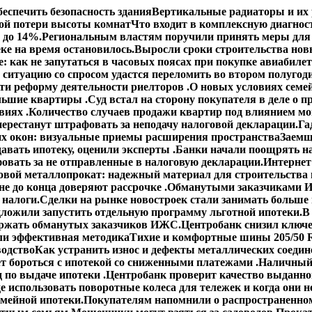
еспечить безопасность здания
Вертикальные радиаторы и их 
ой потери высоты комнат
Что входит в комплексную диагнос
 до 14%.
Региональным властям поручили принять меры для 
ке на время остановилось.
Выросли сроки строительства но
: как не запутаться в часовых поясах при покупке авиабиле
 ситуацию со спросом удастся переломить во втором полугод
сти реформу деятельности риелторов .
О новых условиях семей
ольшие квартиры .
Суд встал на сторону покупателя в деле о
виях .
Количество случаев продажи квартир под влиянием мо
ерестанут штрафовать за неподачу налоговой декларации.
Га
х окон: визуальные приемы расширения пространства
Заемщ
авать ипотеку, оценили эксперты .
Банки начали поощрять н
овать за не отправленные в налоговую декларации.
Интернет
овой металлопрокат: надежный материал для строительства 
е до конца доверяют рассрочке .
Обманутыми заказчиками И
 налоги.
Сделки на рынке новостроек стали занимать больше
ложили запустить отдельную программу льготной ипотеки.
В
ержать обманутых заказчиков ИЖС.
Центробанк снизил ключе
ли эффективная методика
Тихие и комфортные шины 205/50 R
водство
Как устранить износ и дефекты металлических соедин
ет бороться с ипотекой со сниженными платежами .
Наличный 
 по выдаче ипотеки .
Центробанк проверит качество выданно
е использовать поворотные колеса для тележек и когда они н
емейной ипотеки.
Покупателям напомнили о распространенном