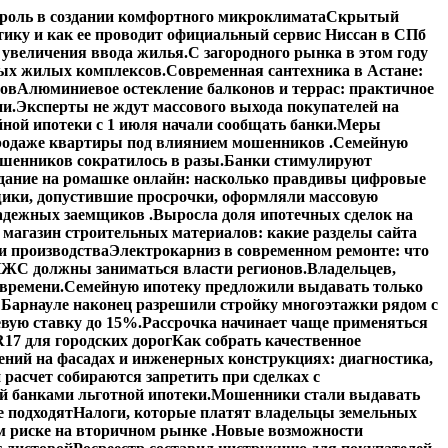
роль в создании комфортного микроклимата
Скрытый
тику и как ее проводит официальный сервис Ниссан в СПб
увеличения ввода жилья.
С загородного рынка в этом году
вых жилых комплексов.
Современная сантехника в Астане:
тов
Алюминиевое остекление балконов и террас: практичное
ии.
Эксперты не ждут массового выхода покупателей на
ной ипотеки с 1 июля начали сообщать банки.
Меры
 продаже квартиры под влиянием мошенников .
Семейную
шенников сократилось в разы.
Банки стимулируют
дание на ромашке онлайн: насколько правдивы цифровые
ики, допустившие просрочки, оформляли массовую
адежных заемщиков .
Выросла доля ипотечных сделок на
 магазин строительных материалов: какие разделы сайта
и производства
Электрокарниз в современном ремонте: что
ЖС должны заниматься власти регионов.
Владельцев,
 времени.
Семейную ипотеку предложили выдавать только
 Барнауле наконец разрешили стройку многоэтажки рядом с
вую ставку до 15%.
Рассрочка начинает чаще применяться
17 для городских дорог
Как собрать качественное
ений на фасадах и инженерных конструкциях: диагностика,
расчет собираются запретить при сделках с
й банками льготной ипотеки.
Мошенники стали выдавать
е подходят
Налоги, которые платят владельцы земельных
 риске на вторичном рынке .
Новые возможности