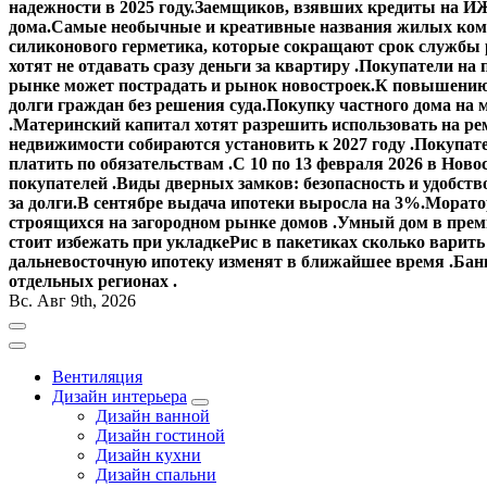
надежности в 2025 году.
Заемщиков, взявших кредиты на ИЖ
дома.
Самые необычные и креативные названия жилых ком
силиконового герметика, которые сокращают срок службы
хотят не отдавать сразу деньги за квартиру .
Покупатели на 
рынке может пострадать и рынок новостроек.
К повышению 
долги граждан без решения суда.
Покупку частного дома на 
.
Материнский капитал хотят разрешить использовать на ре
недвижимости собираются установить к 2027 году .
Покупате
платить по обязательствам .
С 10 по 13 февраля 2026 в Ново
покупателей .
Виды дверных замков: безопасность и удобств
за долги.
В сентябре выдача ипотеки выросла на 3%.
Моратор
строящихся на загородном рынке домов .
Умный дом в прем
стоит избежать при укладке
Рис в пакетиках сколько варить
дальневосточную ипотеку изменят в ближайшее время .
Банк
отдельных регионах .
Вс. Авг 9th, 2026
Вентиляция
Дизайн интерьера
Дизайн ванной
Дизайн гостиной
Дизайн кухни
Дизайн спальни