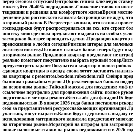
перед сезоном отпусков
Центробанк снизил ключевую ставку
может уйти 20-40% подрядчиков .
Снижение ставок по ипоте
тенденции и решения для комфортного жилья
Время местное
решение для российского климата
Застройщики не ждут, что
вторичный рынок.
В Росреестре заявили, что готовы прове
господдержки будут распространяться на тех, кто строит б
ипотеку многодетным предлагают выдавать на особых усло
заемщиков быстрее проводить сделки .
Продавцов квартир п
предсказания о любви сегодня
Римские шторы для маленьки
льготную ипотеку.
По каким ставкам банки теперь будут выд
вторичном рынке.
Продавцов квартир предлагают не штраф
реально помогают покупателю выбрать нужный товар
Лист
предусмотреть заранее
Покупатели квартир в новостройках н
сдающих квартиры в аренду, снова хотят заставить платить
на квартиры с ремонтом.
bexdom.ru
bexdom.ru
В Сибири пред
бывшим трамвайным депо .
ЦБ рекомендовал банкам подд
на первичном рынке.
Тайский массаж для похудения: миф и
ссылочное портфолио для продвижения сайта: полное руко
подготовка и методы ремонта
Белт-лайт для фасадов
ЦБ буд
недвижимостью .
В январе 2026 года банки поставили рекорд
себя за представителей ресурсоснабжающих организаций .
Гд
участков, могут вырасти.
Банки будут сдерживать выдачу с
использования материнского капитала предоставят многод
на вторичном рынке.
Мораторий на штрафы для застройщик
новые налоговые ставки на рынок недвижимости в 2026 го