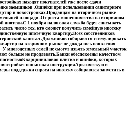
стройках находят покупателей уже после сдачи
енке заемщиков .
Ошибки при использовании санитарного
артир в новостройках.
Продавцам на вторичном рынке
 меньшей площади .
От роста мошенничества на вторичном
й ипотеки.
С 1 ноября налоговая служба будет списывать
атить число тех, кто сможет получить семейную ипотеку
единственную ипотечную квартиру.
Всех собственников
теринский капитал .
Должников собираются стимулировать
квартир на вторичном рынке не дождались появления
 .
У многодетных семей не смогут изъять земельный участок
ают больше не продлевать.
Банки обеспокоены качеством
опасностью
Кварцвиниловая плитка и ошибки, которых
овостройке: пошаговая инструкция
Арктическую и
еры поддержки спроса на ипотеку собираются запустить в