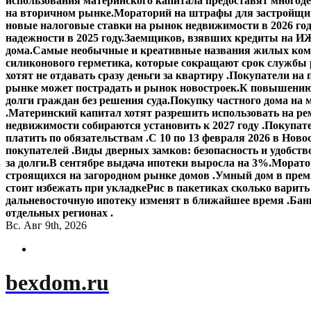
использования материнского капитала предоставят многод
на вторичном рынке.
Мораторий на штрафы для застройщик
новые налоговые ставки на рынок недвижимости в 2026 го
надежности в 2025 году.
Заемщиков, взявших кредиты на ИЖ
дома.
Самые необычные и креативные названия жилых ком
силиконового герметика, которые сокращают срок службы
хотят не отдавать сразу деньги за квартиру .
Покупатели на 
рынке может пострадать и рынок новостроек.
К повышению 
долги граждан без решения суда.
Покупку частного дома на 
.
Материнский капитал хотят разрешить использовать на ре
недвижимости собираются установить к 2027 году .
Покупате
платить по обязательствам .
С 10 по 13 февраля 2026 в Ново
покупателей .
Виды дверных замков: безопасность и удобств
за долги.
В сентябре выдача ипотеки выросла на 3%.
Моратор
строящихся на загородном рынке домов .
Умный дом в прем
стоит избежать при укладке
Рис в пакетиках сколько варить
дальневосточную ипотеку изменят в ближайшее время .
Банк
отдельных регионах .
Вс. Авг 9th, 2026
bexdom.ru