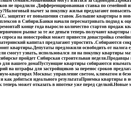
етным семьям.
Мошенники могут взяться за садоводов.
Прокат
ов не продлили .
Дифференцированная ставка по семейной ип
ду?
Налоговый вычет за покупку жилья предлагают повысить 
С, защитят от повышения ставок .
Большие квартиры в ново
плексов в Сибири.
Банки начали пересматривать подход к оц
 ремонта
В конце года выросло количество стартов продаж кв
первичном рынке за те же деньги теперь получают квартиры
спроса на новостройки может привести донастройка семейно
материнский капитал предлагают упростить .
Собираются сокр
монт квартиры.
Депутаты предложили освободить от налога 
ли смогут узнать, использовался ли на покупку квартиры ма
сибирске пройдет Сибирская строительная неделя.
Продавцы 
о для вашего дома
Пустующие квартиры собираются изымать
ий на штрафы для застройщиков за перенос сроков предлаг
иум-квартирах Москвы: управление светом, климатом и без
 и как добиться идеального результата
Приемка квартиры в н
 теперь может отказать в ипотеке уже перед сделкой.
Новые м