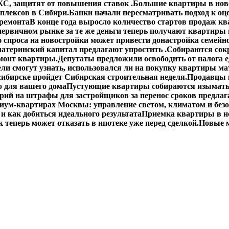
С, защитят от повышения ставок .
Большие квартиры в ново
плексов в Сибири.
Банки начали пересматривать подход к оц
 ремонта
В конце года выросло количество стартов продаж кв
первичном рынке за те же деньги теперь получают квартиры
спроса на новостройки может привести донастройка семейно
материнский капитал предлагают упростить .
Собираются сокр
монт квартиры.
Депутаты предложили освободить от налога 
ли смогут узнать, использовался ли на покупку квартиры ма
сибирске пройдет Сибирская строительная неделя.
Продавцы 
о для вашего дома
Пустующие квартиры собираются изымать
ий на штрафы для застройщиков за перенос сроков предлаг
иум-квартирах Москвы: управление светом, климатом и без
 и как добиться идеального результата
Приемка квартиры в н
 теперь может отказать в ипотеке уже перед сделкой.
Новые м