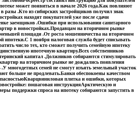
 листовой
Росреестр составил инструкцию для покупателей
отеке может появиться в начале 2026 года.
Как повлияют
в разы .
Кто из сибирских застройщиков получил знак
стройках находят покупателей уже после сдачи
енке заемщиков .
Ошибки при использовании санитарного
артир в новостройках.
Продавцам на вторичном рынке
 меньшей площади .
От роста мошенничества на вторичном
й ипотеки.
С 1 ноября налоговая служба будет списывать
атить число тех, кто сможет получить семейную ипотеку
единственную ипотечную квартиру.
Всех собственников
теринский капитал .
Должников собираются стимулировать
квартир на вторичном рынке не дождались появления
 .
У многодетных семей не смогут изъять земельный участок
ают больше не продлевать.
Банки обеспокоены качеством
опасностью
Кварцвиниловая плитка и ошибки, которых
овостройке: пошаговая инструкция
Арктическую и
еры поддержки спроса на ипотеку собираются запустить в