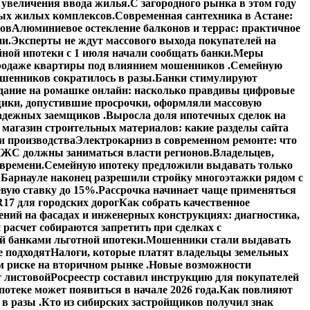
увеличения ввода жилья.
С загородного рынка в этом году
вых жилых комплексов.
Современная сантехника в Астане:
тов
Алюминиевое остекление балконов и террас: практичное
ии.
Эксперты не ждут массового выхода покупателей на
ной ипотеки с 1 июля начали сообщать банки.
Меры
 продаже квартиры под влиянием мошенников .
Семейную
шенников сократилось в разы.
Банки стимулируют
дание на ромашке онлайн: насколько правдивы цифровые
ики, допустившие просрочки, оформляли массовую
адежных заемщиков .
Выросла доля ипотечных сделок на
 магазин строительных материалов: какие разделы сайта
и производства
Электрокарниз в современном ремонте: что
ЖС должны заниматься власти регионов.
Владельцев,
 времени.
Семейную ипотеку предложили выдавать только
 Барнауле наконец разрешили стройку многоэтажки рядом с
вую ставку до 15%.
Рассрочка начинает чаще применяться
17 для городских дорог
Как собрать качественное
ений на фасадах и инженерных конструкциях: диагностика,
расчет собираются запретить при сделках с
й банками льготной ипотеки.
Мошенники стали выдавать
е подходят
Налоги, которые платят владельцы земельных
 риске на вторичном рынке .
Новые возможности
 листовой
Росреестр составил инструкцию для покупателей
отеке может появиться в начале 2026 года.
Как повлияют
в разы .
Кто из сибирских застройщиков получил знак