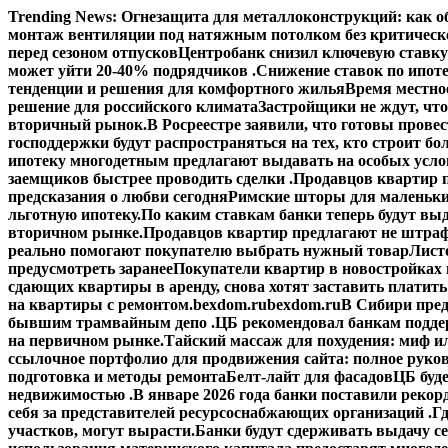
Перейти
Trending News:
Огнезащита для металлоконструкций: как об
к
монтаж вентиляции под натяжным потолком без критическ
содержимому
перед сезоном отпусков
Центробанк снизил ключевую ставку
может уйти 20-40% подрядчиков .
Снижение ставок по ипоте
тенденции и решения для комфортного жилья
Время местное
решение для российского климата
Застройщики не ждут, что
вторичный рынок.
В Росреестре заявили, что готовы прове
господдержки будут распространяться на тех, кто строит б
ипотеку многодетным предлагают выдавать на особых усло
заемщиков быстрее проводить сделки .
Продавцов квартир п
предсказания о любви сегодня
Римские шторы для маленьки
льготную ипотеку.
По каким ставкам банки теперь будут выд
вторичном рынке.
Продавцов квартир предлагают не штраф
реально помогают покупателю выбрать нужный товар
Лист
предусмотреть заранее
Покупатели квартир в новостройках н
сдающих квартиры в аренду, снова хотят заставить платить
на квартиры с ремонтом.
bexdom.ru
bexdom.ru
В Сибири пред
бывшим трамвайным депо .
ЦБ рекомендовал банкам подд
на первичном рынке.
Тайский массаж для похудения: миф и
ссылочное портфолио для продвижения сайта: полное руко
подготовка и методы ремонта
Белт-лайт для фасадов
ЦБ буд
недвижимостью .
В январе 2026 года банки поставили рекорд
себя за представителей ресурсоснабжающих организаций .
Гд
участков, могут вырасти.
Банки будут сдерживать выдачу с