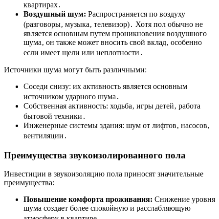
квартирах․
Воздушный шум:
Распространяется по воздуху
(разговоры‚ музыка‚ телевизор)․ Хотя пол обычно не
является основным путем проникновения воздушного
шума‚ он также может вносить свой вклад‚ особенно
если имеет щели или неплотности․
Источники шума могут быть различными:
Соседи снизу: их активность является основным
источником ударного шума․
Собственная активность: ходьба‚ игры детей‚ работа
бытовой техники․
Инженерные системы здания: шум от лифтов‚ насосов‚
вентиляции․
Преимущества звукоизолированного пола
Инвестиции в звукоизоляцию пола приносят значительные
преимущества:
Повышение комфорта проживания:
Снижение уровня
шума создает более спокойную и расслабляющую
атмосферу в квартире․