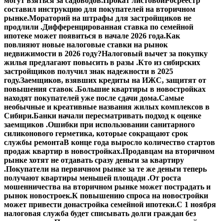
могут взяться за садоводов.
Прокат листовой
Росреестр
составил инструкцию для покупателей на вторичном
рынке.
Мораторий на штрафы для застройщиков не
продлили .
Дифференцированная ставка по семейной
ипотеке может появиться в начале 2026 года.
Как
повлияют новые налоговые ставки на рынок
недвижимости в 2026 году?
Налоговый вычет за покупку
жилья предлагают повысить в разы .
Кто из сибирских
застройщиков получил знак надежности в 2025
году.
Заемщиков, взявших кредиты на ИЖС, защитят от
повышения ставок .
Большие квартиры в новостройках
находят покупателей уже после сдачи дома.
Самые
необычные и креативные названия жилых комплексов в
Сибири.
Банки начали пересматривать подход к оценке
заемщиков .
Ошибки при использовании санитарного
силиконового герметика, которые сокращают срок
службы ремонта
В конце года выросло количество стартов
продаж квартир в новостройках.
Продавцам на вторичном
рынке хотят не отдавать сразу деньги за квартиру
.
Покупатели на первичном рынке за те же деньги теперь
получают квартиры меньшей площади .
От роста
мошенничества на вторичном рынке может пострадать и
рынок новостроек.
К повышению спроса на новостройки
может привести донастройка семейной ипотеки.
С 1 ноября
налоговая служба будет списывать долги граждан без