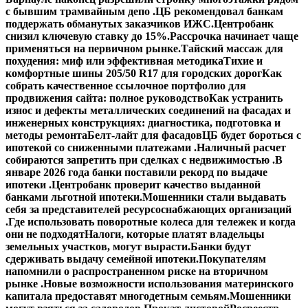
с бывшим трамвайным депо .
ЦБ рекомендовал банкам
поддержать обманутых заказчиков ИЖС.
Центробанк
снизил ключевую ставку до 15%.
Рассрочка начинает чаще
применяться на первичном рынке.
Тайский массаж для
похудения: миф или эффективная методика
Тихие и
комфортные шины 205/50 R17 для городских дорог
Как
собрать качественное ссылочное портфолио для
продвижения сайта: полное руководство
Как устранить
износ и дефекты металлических соединений на фасадах и
инженерных конструкциях: диагностика, подготовка и
методы ремонта
Белт-лайт для фасадов
ЦБ будет бороться с
ипотекой со сниженными платежами .
Наличный расчет
собираются запретить при сделках с недвижимостью .
В
январе 2026 года банки поставили рекорд по выдаче
ипотеки .
Центробанк проверит качество выданной
банками льготной ипотеки.
Мошенники стали выдавать
себя за представителей ресурсоснабжающих организаций
.
Где использовать поворотные колеса для тележек и когда
они не подходят
Налоги, которые платят владельцы
земельных участков, могут вырасти.
Банки будут
сдерживать выдачу семейной ипотеки.
Покупателям
напомнили о распространенном риске на вторичном
рынке .
Новые возможности использования материнского
капитала предоставят многодетным семьям.
Мошенники