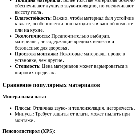
Толщина материала:
Более толстые материалы обычно
обеспечивают лучшую звукоизоляцию‚ но увеличивают
высоту пола․
Влагостойкость:
Важно‚ чтобы материал был устойчив
к влаге‚ особенно если пол находится в ванной комнате
или на кухне․
Экологичность:
Предпочтительно выбирать
материалы‚ не содержащие вредных веществ и
безопасные для здоровья․
Простота монтажа:
Некоторые материалы проще в
установке‚ чем другие․
Стоимость:
Цена материалов может варьироваться в
широких пределах․
Сравнение популярных материалов
Минеральная вата:
Плюсы: Отличная звуко- и теплоизоляция‚ негорючесть․
Минусы: Требует защиты от влаги‚ может пылить при
монтаже․
Пенополистирол (XPS):