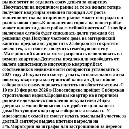
рынке хотят не отдавать сразу деньги за квартиру
.
Покупатели на первичном рынке за те же деньги теперь
получают квартиры меньшей площади .
От роста
мошенничества на вторичном рынке может пострадать и
рынок новостроек.
К повышению спроса на новостройки
может привести донастройка семейной ипотеки.
С 1 ноября
налоговая служба будет списывать долги граждан без
решения суда.
Покупку частного дома на материнский
капитал предлагают упростить .
Собираются сократить
число тех, кто сможет получить семейную ипотеку
.
Материнский капитал хотят разрешить использовать на
ремонт квартиры.
Депутаты предложили освободить от
налога единственную ипотечную квартиру.
Всех
собственников недвижимости собираются установить к
2027 году .
Покупатели смогут узнать, использовался ли на
покупку квартиры материнский капитал .
Должников
собираются стимулировать платить по обязательствам .
С
10 по 13 февраля 2026 в Новосибирске пройдет Сибирская
строительная неделя.
Продавцы квартир на вторичном
рынке не дождались появления покупателей .
Виды
дверных замков: безопасность и удобство для вашего
дома
Пустующие квартиры собираются изымать .
У
многодетных семей не смогут изъять земельный участок за
долги.
В сентябре выдача ипотеки выросла на
3%.
Мораторий на штрафы для застройщиков за перенос