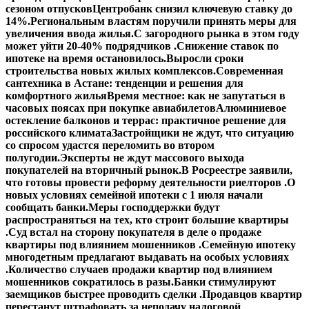
сезоном отпусков
Центробанк снизил ключевую ставку до
14%.
Региональным властям поручили принять меры для
увеличения ввода жилья.
С загородного рынка в этом году
может уйти 20-40% подрядчиков .
Снижение ставок по
ипотеке на время остановилось.
Выросли сроки
строительства новых жилых комплексов.
Современная
сантехника в Астане: тенденции и решения для
комфортного жилья
Время местное: как не запутаться в
часовых поясах при покупке авиабилетов
Алюминиевое
остекление балконов и террас: практичное решение для
российского климата
Застройщики не ждут, что ситуацию
со спросом удастся переломить во втором
полугодии.
Эксперты не ждут массового выхода
покупателей на вторичный рынок.
В Росреестре заявили,
что готовы провести реформу деятельности риелторов .
О
новых условиях семейной ипотеки с 1 июля начали
сообщать банки.
Меры господдержки будут
распространяться на тех, кто строит большие квартиры
.
Суд встал на сторону покупателя в деле о продаже
квартиры под влиянием мошенников .
Семейную ипотеку
многодетным предлагают выдавать на особых условиях
.
Количество случаев продажи квартир под влиянием
мошенников сократилось в разы.
Банки стимулируют
заемщиков быстрее проводить сделки .
Продавцов квартир
перестанут штрафовать за неподачу налоговой