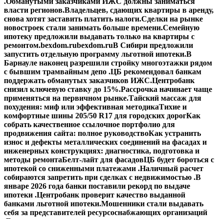
.
Обманутыми заказчиками ИЖС должны заниматься
власти регионов.
Владельцев, сдающих квартиры в аренду,
снова хотят заставить платить налоги.
Сделки на рынке
новостроек стали занимать больше времени.
Семейную
ипотеку предложили выдавать только на квартиры с
ремонтом.
bexdom.ru
bexdom.ru
В Сибири предложили
запустить отдельную программу льготной ипотеки.
В
Барнауле наконец разрешили стройку многоэтажки рядом
с бывшим трамвайным депо .
ЦБ рекомендовал банкам
поддержать обманутых заказчиков ИЖС.
Центробанк
снизил ключевую ставку до 15%.
Рассрочка начинает чаще
применяться на первичном рынке.
Тайский массаж для
похудения: миф или эффективная методика
Тихие и
комфортные шины 205/50 R17 для городских дорог
Как
собрать качественное ссылочное портфолио для
продвижения сайта: полное руководство
Как устранить
износ и дефекты металлических соединений на фасадах и
инженерных конструкциях: диагностика, подготовка и
методы ремонта
Белт-лайт для фасадов
ЦБ будет бороться с
ипотекой со сниженными платежами .
Наличный расчет
собираются запретить при сделках с недвижимостью .
В
январе 2026 года банки поставили рекорд по выдаче
ипотеки .
Центробанк проверит качество выданной
банками льготной ипотеки.
Мошенники стали выдавать
себя за представителей ресурсоснабжающих организаций