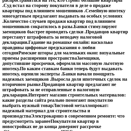
распространяться на тех, кто строит большие квартиры
.
Суд встал на сторону покупателя в деле о продаже
квартиры под влиянием мошенников .
Семейную ипотеку
многодетным предлагают выдавать на особых условиях
.
Количество случаев продажи квартир под влиянием
мошенников сократилось в разы.
Банки стимулируют
заемщиков быстрее проводить сделки .
Продавцов квартир
перестанут штрафовать за неподачу налоговой
декларации.
Гадание на ромашке онлайн: насколько
правдивы цифровые предсказания о любви
сегодня
Римские шторы для маленьких окон: визуальные
приемы расширения пространства
Заемщики,
допустившие просрочки, оформляли массовую льготную
ипотеку.
По каким ставкам банки теперь будут выдавать
ипотеку, оценили эксперты .
Банки начали поощрять
надежных заемщиков .
Выросла доля ипотечных сделок на
вторичном рынке.
Продавцов квартир предлагают не
штрафовать за не отправленные в налоговую
декларации.
Интернет магазин строительных материалов:
какие разделы сайта реально помогают покупателю
выбрать нужный товар
Листовой металлопрокат:
надежный материал для строительства и
производства
Электрокарниз в современном ремонте: что
предусмотреть заранее
Покупатели квартир в
новостройках не до конца доверяют рассрочке