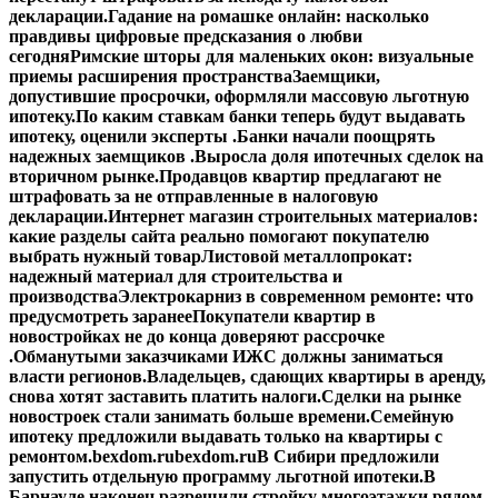
декларации.
Гадание на ромашке онлайн: насколько
правдивы цифровые предсказания о любви
сегодня
Римские шторы для маленьких окон: визуальные
приемы расширения пространства
Заемщики,
допустившие просрочки, оформляли массовую льготную
ипотеку.
По каким ставкам банки теперь будут выдавать
ипотеку, оценили эксперты .
Банки начали поощрять
надежных заемщиков .
Выросла доля ипотечных сделок на
вторичном рынке.
Продавцов квартир предлагают не
штрафовать за не отправленные в налоговую
декларации.
Интернет магазин строительных материалов:
какие разделы сайта реально помогают покупателю
выбрать нужный товар
Листовой металлопрокат:
надежный материал для строительства и
производства
Электрокарниз в современном ремонте: что
предусмотреть заранее
Покупатели квартир в
новостройках не до конца доверяют рассрочке
.
Обманутыми заказчиками ИЖС должны заниматься
власти регионов.
Владельцев, сдающих квартиры в аренду,
снова хотят заставить платить налоги.
Сделки на рынке
новостроек стали занимать больше времени.
Семейную
ипотеку предложили выдавать только на квартиры с
ремонтом.
bexdom.ru
bexdom.ru
В Сибири предложили
запустить отдельную программу льготной ипотеки.
В
Барнауле наконец разрешили стройку многоэтажки рядом