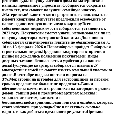
решения суда.
Покупку частного дома на материнский
капитал предлагают упростить .
Собираются сократить
число тех, кто сможет получить семейную ипотеку
.
Материнский капитал хотят разрешить использовать на
ремонт квартиры.
Депутаты предложили освободить от
налога единственную ипотечную квартиру.
Всех
собственников недвижимости собираются установить к
2027 году .
Покупатели смогут узнать, использовался ли на
покупку квартиры материнский капитал .
Должников
собираются стимулировать платить по обязательствам .
С
10 по 13 февраля 2026 в Новосибирске пройдет Сибирская
строительная неделя.
Продавцы квартир на вторичном
рынке не дождались появления покупателей .
Виды
дверных замков: безопасность и удобство для вашего
дома
Пустующие квартиры собираются изымать .
У
многодетных семей не смогут изъять земельный участок за
долги.
В сентябре выдача ипотеки выросла на
3%.
Мораторий на штрафы для застройщиков за перенос
сроков предлагают больше не продлевать.
Банки
обеспокоены качеством строящихся на загородном рынке
домов .
Умный дом в премиум-квартирах Москвы:
управление светом, климатом и
безопасностью
Кварцвиниловая плитка и ошибки, которых
стоит избежать при укладке
Рис в пакетиках сколько
варить и как добиться идеального результата
Приемка