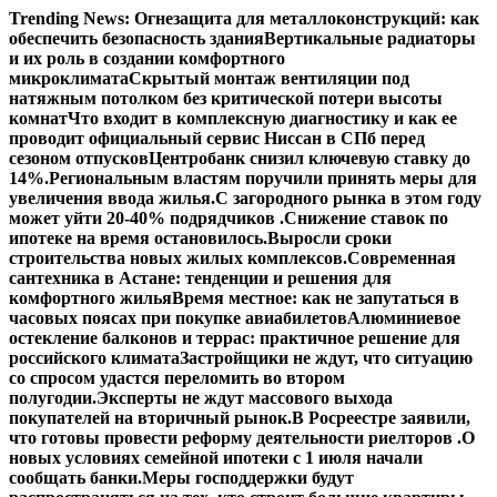
Перейти
Trending News:
Огнезащита для металлоконструкций: как
к
обеспечить безопасность здания
Вертикальные радиаторы
содержимому
и их роль в создании комфортного
микроклимата
Скрытый монтаж вентиляции под
натяжным потолком без критической потери высоты
комнат
Что входит в комплексную диагностику и как ее
проводит официальный сервис Ниссан в СПб перед
сезоном отпусков
Центробанк снизил ключевую ставку до
14%.
Региональным властям поручили принять меры для
увеличения ввода жилья.
С загородного рынка в этом году
может уйти 20-40% подрядчиков .
Снижение ставок по
ипотеке на время остановилось.
Выросли сроки
строительства новых жилых комплексов.
Современная
сантехника в Астане: тенденции и решения для
комфортного жилья
Время местное: как не запутаться в
часовых поясах при покупке авиабилетов
Алюминиевое
остекление балконов и террас: практичное решение для
российского климата
Застройщики не ждут, что ситуацию
со спросом удастся переломить во втором
полугодии.
Эксперты не ждут массового выхода
покупателей на вторичный рынок.
В Росреестре заявили,
что готовы провести реформу деятельности риелторов .
О
новых условиях семейной ипотеки с 1 июля начали
сообщать банки.
Меры господдержки будут