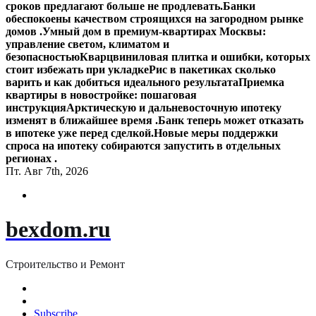
сроков предлагают больше не продлевать.
Банки
обеспокоены качеством строящихся на загородном рынке
домов .
Умный дом в премиум-квартирах Москвы:
управление светом, климатом и
безопасностью
Кварцвиниловая плитка и ошибки, которых
стоит избежать при укладке
Рис в пакетиках сколько
варить и как добиться идеального результата
Приемка
квартиры в новостройке: пошаговая
инструкция
Арктическую и дальневосточную ипотеку
изменят в ближайшее время .
Банк теперь может отказать
в ипотеке уже перед сделкой.
Новые меры поддержки
спроса на ипотеку собираются запустить в отдельных
регионах .
Пт. Авг 7th, 2026
bexdom.ru
Строительство и Ремонт
Subscribe