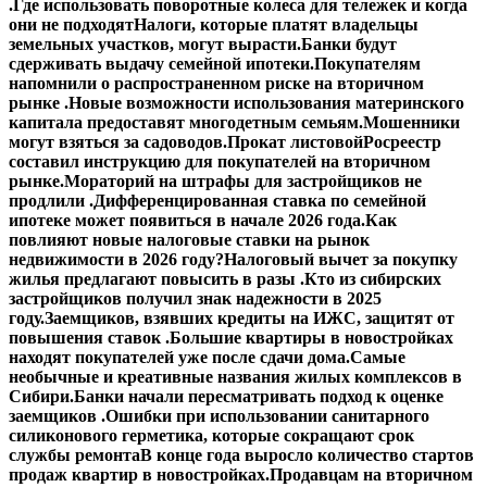
.
Где использовать поворотные колеса для тележек и когда
они не подходят
Налоги, которые платят владельцы
земельных участков, могут вырасти.
Банки будут
сдерживать выдачу семейной ипотеки.
Покупателям
напомнили о распространенном риске на вторичном
рынке .
Новые возможности использования материнского
капитала предоставят многодетным семьям.
Мошенники
могут взяться за садоводов.
Прокат листовой
Росреестр
составил инструкцию для покупателей на вторичном
рынке.
Мораторий на штрафы для застройщиков не
продлили .
Дифференцированная ставка по семейной
ипотеке может появиться в начале 2026 года.
Как
повлияют новые налоговые ставки на рынок
недвижимости в 2026 году?
Налоговый вычет за покупку
жилья предлагают повысить в разы .
Кто из сибирских
застройщиков получил знак надежности в 2025
году.
Заемщиков, взявших кредиты на ИЖС, защитят от
повышения ставок .
Большие квартиры в новостройках
находят покупателей уже после сдачи дома.
Самые
необычные и креативные названия жилых комплексов в
Сибири.
Банки начали пересматривать подход к оценке
заемщиков .
Ошибки при использовании санитарного
силиконового герметика, которые сокращают срок
службы ремонта
В конце года выросло количество стартов
продаж квартир в новостройках.
Продавцам на вторичном