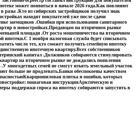
 листовой
Росреестр составил инструкцию для покупателей
отеке может появиться в начале 2026 года.
Как повлияют
в разы .
Кто из сибирских застройщиков получил знак
стройках находят покупателей уже после сдачи
енке заемщиков .
Ошибки при использовании санитарного
артир в новостройках.
Продавцам на вторичном рынке
 меньшей площади .
От роста мошенничества на вторичном
й ипотеки.
С 1 ноября налоговая служба будет списывать
атить число тех, кто сможет получить семейную ипотеку
единственную ипотечную квартиру.
Всех собственников
теринский капитал .
Должников собираются стимулировать
квартир на вторичном рынке не дождались появления
 .
У многодетных семей не смогут изъять земельный участок
ают больше не продлевать.
Банки обеспокоены качеством
опасностью
Кварцвиниловая плитка и ошибки, которых
овостройке: пошаговая инструкция
Арктическую и
еры поддержки спроса на ипотеку собираются запустить в