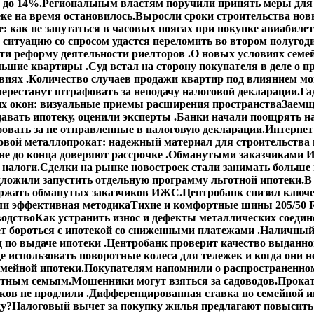
 до 14%.
Региональным властям поручили принять меры для 
ке на время остановилось.
Выросли сроки строительства но
: как не запутаться в часовых поясах при покупке авиабиле
 ситуацию со спросом удастся переломить во втором полугод
сти реформу деятельности риелторов .
О новых условиях семей
ольшие квартиры .
Суд встал на сторону покупателя в деле о
виях .
Количество случаев продажи квартир под влиянием мо
ерестанут штрафовать за неподачу налоговой декларации.
Га
х окон: визуальные приемы расширения пространства
Заемщ
авать ипотеку, оценили эксперты .
Банки начали поощрять н
овать за не отправленные в налоговую декларации.
Интернет
овой металлопрокат: надежный материал для строительства 
е до конца доверяют рассрочке .
Обманутыми заказчиками И
 налоги.
Сделки на рынке новостроек стали занимать больше
ложили запустить отдельную программу льготной ипотеки.
В
ержать обманутых заказчиков ИЖС.
Центробанк снизил ключе
ли эффективная методика
Тихие и комфортные шины 205/50 R
водство
Как устранить износ и дефекты металлических соедин
ет бороться с ипотекой со сниженными платежами .
Наличный 
 по выдаче ипотеки .
Центробанк проверит качество выданно
е использовать поворотные колеса для тележек и когда они н
емейной ипотеки.
Покупателям напомнили о распространенном
етным семьям.
Мошенники могут взяться за садоводов.
Прокат
ов не продлили .
Дифференцированная ставка по семейной ип
ду?
Налоговый вычет за покупку жилья предлагают повысить 