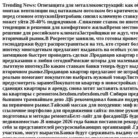
Перейти
Trending News:
Огнезащита для металлоконструкций: как об
к
монтаж вентиляции под натяжным потолком без критическ
содержимому
перед сезоном отпусков
Центробанк снизил ключевую ставку
может уйти 20-40% подрядчиков .
Снижение ставок по ипоте
тенденции и решения для комфортного жилья
Время местное
решение для российского климата
Застройщики не ждут, что
вторичный рынок.
В Росреестре заявили, что готовы прове
господдержки будут распространяться на тех, кто строит б
ипотеку многодетным предлагают выдавать на особых усло
заемщиков быстрее проводить сделки .
Продавцов квартир п
предсказания о любви сегодня
Римские шторы для маленьки
льготную ипотеку.
По каким ставкам банки теперь будут выд
вторичном рынке.
Продавцов квартир предлагают не штраф
реально помогают покупателю выбрать нужный товар
Лист
предусмотреть заранее
Покупатели квартир в новостройках н
сдающих квартиры в аренду, снова хотят заставить платить
на квартиры с ремонтом.
bexdom.ru
bexdom.ru
В Сибири пред
бывшим трамвайным депо .
ЦБ рекомендовал банкам подд
на первичном рынке.
Тайский массаж для похудения: миф и
ссылочное портфолио для продвижения сайта: полное руко
подготовка и методы ремонта
Белт-лайт для фасадов
ЦБ буд
недвижимостью .
В январе 2026 года банки поставили рекорд
себя за представителей ресурсоснабжающих организаций .
Гд
участков, могут вырасти.
Банки будут сдерживать выдачу с