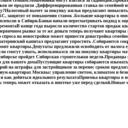
етным семьям.
Мошенники могут взяться за садоводов.
Прокат
ов не продлили .
Дифференцированная ставка по семейной ип
ду?
Налоговый вычет за покупку жилья предлагают повысить 
С, защитят от повышения ставок .
Большие квартиры в ново
плексов в Сибири.
Банки начали пересматривать подход к оц
 ремонта
В конце года выросло количество стартов продаж кв
первичном рынке за те же деньги теперь получают квартиры
спроса на новостройки может привести донастройка семейно
материнский капитал предлагают упростить .
Собираются сокр
монт квартиры.
Депутаты предложили освободить от налога 
ли смогут узнать, использовался ли на покупку квартиры ма
сибирске пройдет Сибирская строительная неделя.
Продавцы 
о для вашего дома
Пустующие квартиры собираются изымать
ий на штрафы для застройщиков за перенос сроков предлаг
иум-квартирах Москвы: управление светом, климатом и без
 и как добиться идеального результата
Приемка квартиры в н
 теперь может отказать в ипотеке уже перед сделкой.
Новые м