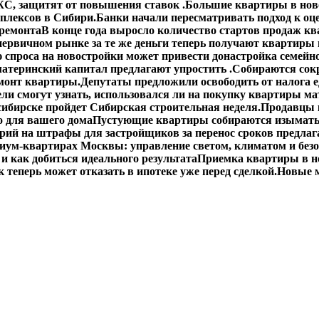
С, защитят от повышения ставок .
Большие квартиры в ново
плексов в Сибири.
Банки начали пересматривать подход к оц
 ремонта
В конце года выросло количество стартов продаж кв
первичном рынке за те же деньги теперь получают квартиры
спроса на новостройки может привести донастройка семейно
материнский капитал предлагают упростить .
Собираются сокр
монт квартиры.
Депутаты предложили освободить от налога 
ли смогут узнать, использовался ли на покупку квартиры ма
сибирске пройдет Сибирская строительная неделя.
Продавцы 
о для вашего дома
Пустующие квартиры собираются изымать
ий на штрафы для застройщиков за перенос сроков предлаг
иум-квартирах Москвы: управление светом, климатом и без
 и как добиться идеального результата
Приемка квартиры в н
 теперь может отказать в ипотеке уже перед сделкой.
Новые м