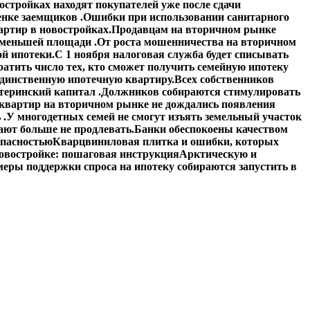
стройках находят покупателей уже после сдачи
енке заемщиков .
Ошибки при использовании санитарного
артир в новостройках.
Продавцам на вторичном рынке
 меньшей площади .
От роста мошенничества на вторичном
й ипотеки.
С 1 ноября налоговая служба будет списывать
атить число тех, кто сможет получить семейную ипотеку
единственную ипотечную квартиру.
Всех собственников
теринский капитал .
Должников собираются стимулировать
квартир на вторичном рынке не дождались появления
 .
У многодетных семей не смогут изъять земельный участок
ают больше не продлевать.
Банки обеспокоены качеством
опасностью
Кварцвиниловая плитка и ошибки, которых
овостройке: пошаговая инструкция
Арктическую и
еры поддержки спроса на ипотеку собираются запустить в