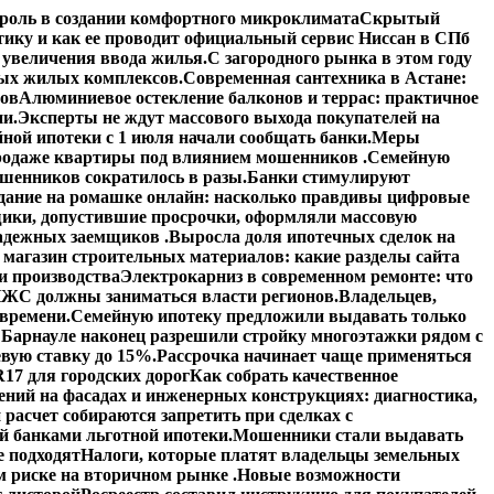
роль в создании комфортного микроклимата
Скрытый
тику и как ее проводит официальный сервис Ниссан в СПб
увеличения ввода жилья.
С загородного рынка в этом году
вых жилых комплексов.
Современная сантехника в Астане:
тов
Алюминиевое остекление балконов и террас: практичное
ии.
Эксперты не ждут массового выхода покупателей на
ной ипотеки с 1 июля начали сообщать банки.
Меры
 продаже квартиры под влиянием мошенников .
Семейную
шенников сократилось в разы.
Банки стимулируют
дание на ромашке онлайн: насколько правдивы цифровые
ики, допустившие просрочки, оформляли массовую
адежных заемщиков .
Выросла доля ипотечных сделок на
 магазин строительных материалов: какие разделы сайта
и производства
Электрокарниз в современном ремонте: что
ЖС должны заниматься власти регионов.
Владельцев,
 времени.
Семейную ипотеку предложили выдавать только
 Барнауле наконец разрешили стройку многоэтажки рядом с
вую ставку до 15%.
Рассрочка начинает чаще применяться
17 для городских дорог
Как собрать качественное
ений на фасадах и инженерных конструкциях: диагностика,
расчет собираются запретить при сделках с
й банками льготной ипотеки.
Мошенники стали выдавать
е подходят
Налоги, которые платят владельцы земельных
 риске на вторичном рынке .
Новые возможности