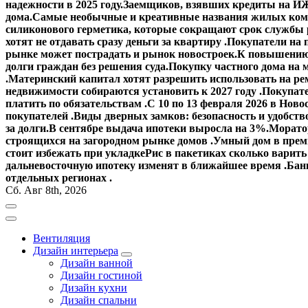
надежности в 2025 году.
Заемщиков, взявших кредиты на ИЖ
дома.
Самые необычные и креативные названия жилых ком
силиконового герметика, которые сокращают срок службы
хотят не отдавать сразу деньги за квартиру .
Покупатели на 
рынке может пострадать и рынок новостроек.
К повышению 
долги граждан без решения суда.
Покупку частного дома на 
.
Материнский капитал хотят разрешить использовать на ре
недвижимости собираются установить к 2027 году .
Покупате
платить по обязательствам .
С 10 по 13 февраля 2026 в Ново
покупателей .
Виды дверных замков: безопасность и удобств
за долги.
В сентябре выдача ипотеки выросла на 3%.
Моратор
строящихся на загородном рынке домов .
Умный дом в прем
стоит избежать при укладке
Рис в пакетиках сколько варить
дальневосточную ипотеку изменят в ближайшее время .
Банк
отдельных регионах .
Сб. Авг 8th, 2026
Вентиляция
Дизайн интерьера
Дизайн ванной
Дизайн гостиной
Дизайн кухни
Дизайн спальни