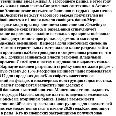
увеличения ввода жилья.
С загородного рынка в этом году
вых жилых комплексов.
Современная сантехника в Астане:
тов
Алюминиевое остекление балконов и террас: практичное
ии.
Эксперты не ждут массового выхода покупателей на
ной ипотеки с 1 июля начали сообщать банки.
Меры
 продаже квартиры под влиянием мошенников .
Семейную
шенников сократилось в разы.
Банки стимулируют
дание на ромашке онлайн: насколько правдивы цифровые
ики, допустившие просрочки, оформляли массовую
адежных заемщиков .
Выросла доля ипотечных сделок на
 магазин строительных материалов: какие разделы сайта
и производства
Электрокарниз в современном ремонте: что
ЖС должны заниматься власти регионов.
Владельцев,
 времени.
Семейную ипотеку предложили выдавать только
 Барнауле наконец разрешили стройку многоэтажки рядом с
вую ставку до 15%.
Рассрочка начинает чаще применяться
17 для городских дорог
Как собрать качественное
ений на фасадах и инженерных конструкциях: диагностика,
расчет собираются запретить при сделках с
й банками льготной ипотеки.
Мошенники стали выдавать
е подходят
Налоги, которые платят владельцы земельных
 риске на вторичном рынке .
Новые возможности
 листовой
Росреестр составил инструкцию для покупателей
отеке может появиться в начале 2026 года.
Как повлияют
в разы .
Кто из сибирских застройщиков получил знак