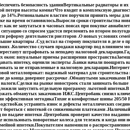
еспечить безопасность здания
Вертикальные радиаторы и их 
ой потери высоты комнат
Что входит в комплексную диагнос
 до 14%.
Региональным властям поручили принять меры для 
ке на время остановилось.
Выросли сроки строительства но
: как не запутаться в часовых поясах при покупке авиабиле
 ситуацию со спросом удастся переломить во втором полугод
сти реформу деятельности риелторов .
О новых условиях семей
ольшие квартиры .
Суд встал на сторону покупателя в деле о
виях .
Количество случаев продажи квартир под влиянием мо
ерестанут штрафовать за неподачу налоговой декларации.
Га
х окон: визуальные приемы расширения пространства
Заемщ
авать ипотеку, оценили эксперты .
Банки начали поощрять н
овать за не отправленные в налоговую декларации.
Интернет
овой металлопрокат: надежный материал для строительства 
е до конца доверяют рассрочке .
Обманутыми заказчиками И
 налоги.
Сделки на рынке новостроек стали занимать больше
ложили запустить отдельную программу льготной ипотеки.
В
ержать обманутых заказчиков ИЖС.
Центробанк снизил ключе
ли эффективная методика
Тихие и комфортные шины 205/50 R
водство
Как устранить износ и дефекты металлических соедин
ет бороться с ипотекой со сниженными платежами .
Наличный 
 по выдаче ипотеки .
Центробанк проверит качество выданно
е использовать поворотные колеса для тележек и когда они н
емейной ипотеки.
Покупателям напомнили о распространенном