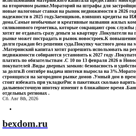
использования материнского капитала предоставят многод
на вторичном рынке.
Мораторий на штрафы для застройщик
новые налоговые ставки на рынок недвижимости в 2026 го
надежности в 2025 году.
Заемщиков, взявших кредиты на ИЖ
дома.
Самые необычные и креативные названия жилых ком
силиконового герметика, которые сокращают срок службы
хотят не отдавать сразу деньги за квартиру .
Покупатели на 
рынке может пострадать и рынок новостроек.
К повышению 
долги граждан без решения суда.
Покупку частного дома на 
.
Материнский капитал хотят разрешить использовать на ре
недвижимости собираются установить к 2027 году .
Покупате
платить по обязательствам .
С 10 по 13 февраля 2026 в Ново
покупателей .
Виды дверных замков: безопасность и удобств
за долги.
В сентябре выдача ипотеки выросла на 3%.
Моратор
строящихся на загородном рынке домов .
Умный дом в прем
стоит избежать при укладке
Рис в пакетиках сколько варить
дальневосточную ипотеку изменят в ближайшее время .
Банк
отдельных регионах .
Сб. Авг 8th, 2026
bexdom.ru