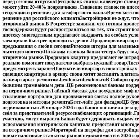
перед сезоном отпусков
Центробанк снизил ключевую ставку
может уйти 20-40% подрядчиков .
Снижение ставок по ипоте
тенденции и решения для комфортного жилья
Время местное
решение для российского климата
Застройщики не ждут, что
вторичный рынок.
В Росреестре заявили, что готовы прове
господдержки будут распространяться на тех, кто строит б
ипотеку многодетным предлагают выдавать на особых усло
заемщиков быстрее проводить сделки .
Продавцов квартир п
предсказания о любви сегодня
Римские шторы для маленьки
льготную ипотеку.
По каким ставкам банки теперь будут выд
вторичном рынке.
Продавцов квартир предлагают не штраф
реально помогают покупателю выбрать нужный товар
Лист
предусмотреть заранее
Покупатели квартир в новостройках н
сдающих квартиры в аренду, снова хотят заставить платить
на квартиры с ремонтом.
bexdom.ru
bexdom.ru
В Сибири пред
бывшим трамвайным депо .
ЦБ рекомендовал банкам подд
на первичном рынке.
Тайский массаж для похудения: миф и
ссылочное портфолио для продвижения сайта: полное руко
подготовка и методы ремонта
Белт-лайт для фасадов
ЦБ буд
недвижимостью .
В январе 2026 года банки поставили рекорд
себя за представителей ресурсоснабжающих организаций .
Гд
участков, могут вырасти.
Банки будут сдерживать выдачу с
использования материнского капитала предоставят многод
на вторичном рынке.
Мораторий на штрафы для застройщик
новые налоговые ставки на рынок недвижимости в 2026 го