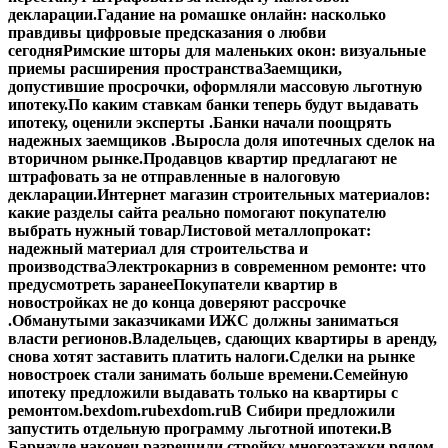
декларации.
Гадание на ромашке онлайн: насколько
правдивы цифровые предсказания о любви
сегодня
Римские шторы для маленьких окон: визуальные
приемы расширения пространства
Заемщики,
допустившие просрочки, оформляли массовую льготную
ипотеку.
По каким ставкам банки теперь будут выдавать
ипотеку, оценили эксперты .
Банки начали поощрять
надежных заемщиков .
Выросла доля ипотечных сделок на
вторичном рынке.
Продавцов квартир предлагают не
штрафовать за не отправленные в налоговую
декларации.
Интернет магазин строительных материалов:
какие разделы сайта реально помогают покупателю
выбрать нужный товар
Листовой металлопрокат:
надежный материал для строительства и
производства
Электрокарниз в современном ремонте: что
предусмотреть заранее
Покупатели квартир в
новостройках не до конца доверяют рассрочке
.
Обманутыми заказчиками ИЖС должны заниматься
власти регионов.
Владельцев, сдающих квартиры в аренду,
снова хотят заставить платить налоги.
Сделки на рынке
новостроек стали занимать больше времени.
Семейную
ипотеку предложили выдавать только на квартиры с
ремонтом.
bexdom.ru
bexdom.ru
В Сибири предложили
запустить отдельную программу льготной ипотеки.
В
Барнауле наконец разрешили стройку многоэтажки рядом