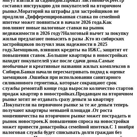
могут взяться за садоводов.
Прокат листовой
Росреестр
составил инструкцию для покупателей на вторичном
рынке.
Мораторий на штрафы для застройщиков не
продлили .
Дифференцированная ставка по семейной
ипотеке может появиться в начале 2026 года.
Как
повлияют новые налоговые ставки на рынок
недвижимости в 2026 году?
Налоговый вычет за покупку
жилья предлагают повысить в разы .
Кто из сибирских
застройщиков получил знак надежности в 2025
году.
Заемщиков, взявших кредиты на ИЖС, защитят от
повышения ставок .
Большие квартиры в новостройках
находят покупателей уже после сдачи дома.
Самые
необычные и креативные названия жилых комплексов в
Сибири.
Банки начали пересматривать подход к оценке
заемщиков .
Ошибки при использовании санитарного
силиконового герметика, которые сокращают срок
службы ремонта
В конце года выросло количество стартов
продаж квартир в новостройках.
Продавцам на вторичном
рынке хотят не отдавать сразу деньги за квартиру
.
Покупатели на первичном рынке за те же деньги теперь
получают квартиры меньшей площади .
От роста
мошенничества на вторичном рынке может пострадать и
рынок новостроек.
К повышению спроса на новостройки
может привести донастройка семейной ипотеки.
С 1 ноября
налоговая служба будет списывать долги граждан без