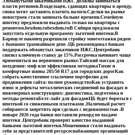
.
Обманутыми заказчиками ИЖС должны заниматься
власти регионов.
Владельцев, сдающих квартиры в аренду,
снова хотят заставить платить налоги.
Сделки на рынке
новостроек стали занимать больше времени.
Семейную
ипотеку предложили выдавать только на квартиры с
ремонтом.
bexdom.ru
bexdom.ru
В Сибири предложили
запустить отдельную программу льготной ипотеки.
В
Барнауле наконец разрешили стройку многоэтажки рядом
с бывшим трамвайным депо .
ЦБ рекомендовал банкам
поддержать обманутых заказчиков ИЖС.
Центробанк
снизил ключевую ставку до 15%.
Рассрочка начинает чаще
применяться на первичном рынке.
Тайский массаж для
похудения: миф или эффективная методика
Тихие и
комфортные шины 205/50 R17 для городских дорог
Как
собрать качественное ссылочное портфолио для
продвижения сайта: полное руководство
Как устранить
износ и дефекты металлических соединений на фасадах и
инженерных конструкциях: диагностика, подготовка и
методы ремонта
Белт-лайт для фасадов
ЦБ будет бороться с
ипотекой со сниженными платежами .
Наличный расчет
собираются запретить при сделках с недвижимостью .
В
январе 2026 года банки поставили рекорд по выдаче
ипотеки .
Центробанк проверит качество выданной
банками льготной ипотеки.
Мошенники стали выдавать
себя за представителей ресурсоснабжающих организаций