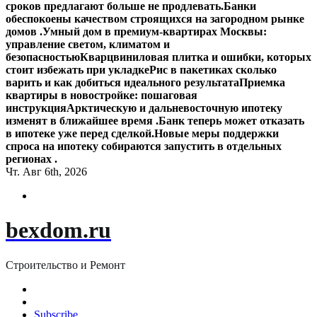
сроков предлагают больше не продлевать.
Банки
обеспокоены качеством строящихся на загородном рынке
домов .
Умный дом в премиум-квартирах Москвы:
управление светом, климатом и
безопасностью
Кварцвиниловая плитка и ошибки, которых
стоит избежать при укладке
Рис в пакетиках сколько
варить и как добиться идеального результата
Приемка
квартиры в новостройке: пошаговая
инструкция
Арктическую и дальневосточную ипотеку
изменят в ближайшее время .
Банк теперь может отказать
в ипотеке уже перед сделкой.
Новые меры поддержки
спроса на ипотеку собираются запустить в отдельных
регионах .
Чт. Авг 6th, 2026
bexdom.ru
Строительство и Ремонт
Subscribe