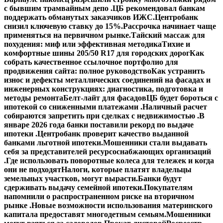
с бывшим трамвайным депо .
ЦБ рекомендовал банкам
поддержать обманутых заказчиков ИЖС.
Центробанк
снизил ключевую ставку до 15%.
Рассрочка начинает чаще
применяться на первичном рынке.
Тайский массаж для
похудения: миф или эффективная методика
Тихие и
комфортные шины 205/50 R17 для городских дорог
Как
собрать качественное ссылочное портфолио для
продвижения сайта: полное руководство
Как устранить
износ и дефекты металлических соединений на фасадах и
инженерных конструкциях: диагностика, подготовка и
методы ремонта
Белт-лайт для фасадов
ЦБ будет бороться с
ипотекой со сниженными платежами .
Наличный расчет
собираются запретить при сделках с недвижимостью .
В
январе 2026 года банки поставили рекорд по выдаче
ипотеки .
Центробанк проверит качество выданной
банками льготной ипотеки.
Мошенники стали выдавать
себя за представителей ресурсоснабжающих организаций
.
Где использовать поворотные колеса для тележек и когда
они не подходят
Налоги, которые платят владельцы
земельных участков, могут вырасти.
Банки будут
сдерживать выдачу семейной ипотеки.
Покупателям
напомнили о распространенном риске на вторичном
рынке .
Новые возможности использования материнского
капитала предоставят многодетным семьям.
Мошенники