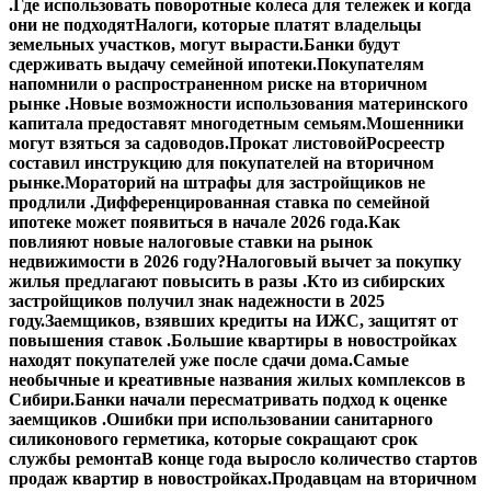
.
Где использовать поворотные колеса для тележек и когда
они не подходят
Налоги, которые платят владельцы
земельных участков, могут вырасти.
Банки будут
сдерживать выдачу семейной ипотеки.
Покупателям
напомнили о распространенном риске на вторичном
рынке .
Новые возможности использования материнского
капитала предоставят многодетным семьям.
Мошенники
могут взяться за садоводов.
Прокат листовой
Росреестр
составил инструкцию для покупателей на вторичном
рынке.
Мораторий на штрафы для застройщиков не
продлили .
Дифференцированная ставка по семейной
ипотеке может появиться в начале 2026 года.
Как
повлияют новые налоговые ставки на рынок
недвижимости в 2026 году?
Налоговый вычет за покупку
жилья предлагают повысить в разы .
Кто из сибирских
застройщиков получил знак надежности в 2025
году.
Заемщиков, взявших кредиты на ИЖС, защитят от
повышения ставок .
Большие квартиры в новостройках
находят покупателей уже после сдачи дома.
Самые
необычные и креативные названия жилых комплексов в
Сибири.
Банки начали пересматривать подход к оценке
заемщиков .
Ошибки при использовании санитарного
силиконового герметика, которые сокращают срок
службы ремонта
В конце года выросло количество стартов
продаж квартир в новостройках.
Продавцам на вторичном