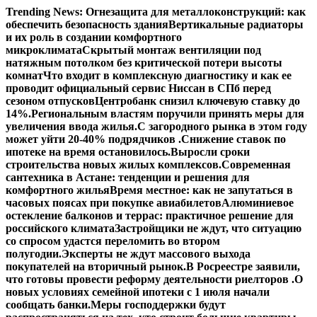
Перейти
Trending News:
Огнезащита для металлоконструкций: как
к
обеспечить безопасность здания
Вертикальные радиаторы
содержимому
и их роль в создании комфортного
микроклимата
Скрытый монтаж вентиляции под
натяжным потолком без критической потери высоты
комнат
Что входит в комплексную диагностику и как ее
проводит официальный сервис Ниссан в СПб перед
сезоном отпусков
Центробанк снизил ключевую ставку до
14%.
Региональным властям поручили принять меры для
увеличения ввода жилья.
С загородного рынка в этом году
может уйти 20-40% подрядчиков .
Снижение ставок по
ипотеке на время остановилось.
Выросли сроки
строительства новых жилых комплексов.
Современная
сантехника в Астане: тенденции и решения для
комфортного жилья
Время местное: как не запутаться в
часовых поясах при покупке авиабилетов
Алюминиевое
остекление балконов и террас: практичное решение для
российского климата
Застройщики не ждут, что ситуацию
со спросом удастся переломить во втором
полугодии.
Эксперты не ждут массового выхода
покупателей на вторичный рынок.
В Росреестре заявили,
что готовы провести реформу деятельности риелторов .
О
новых условиях семейной ипотеки с 1 июля начали
сообщать банки.
Меры господдержки будут