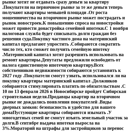
рынке хотят не отдавать сразу деньги за квартиру
.
Покупатели на первичном рынке за те же деньги теперь
получают квартиры меньшей площади .
От роста
мошенничества на вторичном рынке может пострадать и
рынок новостроек.
К повышению спроса на новостройки
может привести донастройка семейной ипотеки.
С 1 ноября
налоговая служба будет списывать долги граждан без
решения суда.
Покупку частного дома на материнский
капитал предлагают упростить .
Собираются сократить
число тех, кто сможет получить семейную ипотеку
.
Материнский капитал хотят разрешить использовать на
ремонт квартиры.
Депутаты предложили освободить от
налога единственную ипотечную квартиру.
Всех
собственников недвижимости собираются установить к
2027 году .
Покупатели смогут узнать, использовался ли на
покупку квартиры материнский капитал .
Должников
собираются стимулировать платить по обязательствам .
С
10 по 13 февраля 2026 в Новосибирске пройдет Сибирская
строительная неделя.
Продавцы квартир на вторичном
рынке не дождались появления покупателей .
Виды
дверных замков: безопасность и удобство для вашего
дома
Пустующие квартиры собираются изымать .
У
многодетных семей не смогут изъять земельный участок за
долги.
В сентябре выдача ипотеки выросла на
3%.
Мораторий на штрафы для застройщиков за перенос