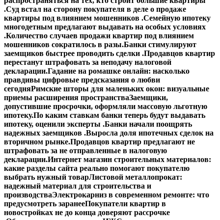
распространяться на тех, кто строит большие квартиры
.
Суд встал на сторону покупателя в деле о продаже
квартиры под влиянием мошенников .
Семейную ипотеку
многодетным предлагают выдавать на особых условиях
.
Количество случаев продажи квартир под влиянием
мошенников сократилось в разы.
Банки стимулируют
заемщиков быстрее проводить сделки .
Продавцов квартир
перестанут штрафовать за неподачу налоговой
декларации.
Гадание на ромашке онлайн: насколько
правдивы цифровые предсказания о любви
сегодня
Римские шторы для маленьких окон: визуальные
приемы расширения пространства
Заемщики,
допустившие просрочки, оформляли массовую льготную
ипотеку.
По каким ставкам банки теперь будут выдавать
ипотеку, оценили эксперты .
Банки начали поощрять
надежных заемщиков .
Выросла доля ипотечных сделок на
вторичном рынке.
Продавцов квартир предлагают не
штрафовать за не отправленные в налоговую
декларации.
Интернет магазин строительных материалов:
какие разделы сайта реально помогают покупателю
выбрать нужный товар
Листовой металлопрокат:
надежный материал для строительства и
производства
Электрокарниз в современном ремонте: что
предусмотреть заранее
Покупатели квартир в
новостройках не до конца доверяют рассрочке