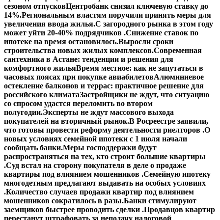
сезоном отпусков
Центробанк снизил ключевую ставку до
14%.
Региональным властям поручили принять меры для
увеличения ввода жилья.
С загородного рынка в этом году
может уйти 20-40% подрядчиков .
Снижение ставок по
ипотеке на время остановилось.
Выросли сроки
строительства новых жилых комплексов.
Современная
сантехника в Астане: тенденции и решения для
комфортного жилья
Время местное: как не запутаться в
часовых поясах при покупке авиабилетов
Алюминиевое
остекление балконов и террас: практичное решение для
российского климата
Застройщики не ждут, что ситуацию
со спросом удастся переломить во втором
полугодии.
Эксперты не ждут массового выхода
покупателей на вторичный рынок.
В Росреестре заявили,
что готовы провести реформу деятельности риелторов .
О
новых условиях семейной ипотеки с 1 июля начали
сообщать банки.
Меры господдержки будут
распространяться на тех, кто строит большие квартиры
.
Суд встал на сторону покупателя в деле о продаже
квартиры под влиянием мошенников .
Семейную ипотеку
многодетным предлагают выдавать на особых условиях
.
Количество случаев продажи квартир под влиянием
мошенников сократилось в разы.
Банки стимулируют
заемщиков быстрее проводить сделки .
Продавцов квартир
перестанут штрафовать за неподачу налоговой