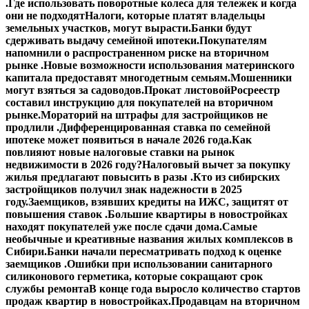
.
Где использовать поворотные колеса для тележек и когда
они не подходят
Налоги, которые платят владельцы
земельных участков, могут вырасти.
Банки будут
сдерживать выдачу семейной ипотеки.
Покупателям
напомнили о распространенном риске на вторичном
рынке .
Новые возможности использования материнского
капитала предоставят многодетным семьям.
Мошенники
могут взяться за садоводов.
Прокат листовой
Росреестр
составил инструкцию для покупателей на вторичном
рынке.
Мораторий на штрафы для застройщиков не
продлили .
Дифференцированная ставка по семейной
ипотеке может появиться в начале 2026 года.
Как
повлияют новые налоговые ставки на рынок
недвижимости в 2026 году?
Налоговый вычет за покупку
жилья предлагают повысить в разы .
Кто из сибирских
застройщиков получил знак надежности в 2025
году.
Заемщиков, взявших кредиты на ИЖС, защитят от
повышения ставок .
Большие квартиры в новостройках
находят покупателей уже после сдачи дома.
Самые
необычные и креативные названия жилых комплексов в
Сибири.
Банки начали пересматривать подход к оценке
заемщиков .
Ошибки при использовании санитарного
силиконового герметика, которые сокращают срок
службы ремонта
В конце года выросло количество стартов
продаж квартир в новостройках.
Продавцам на вторичном