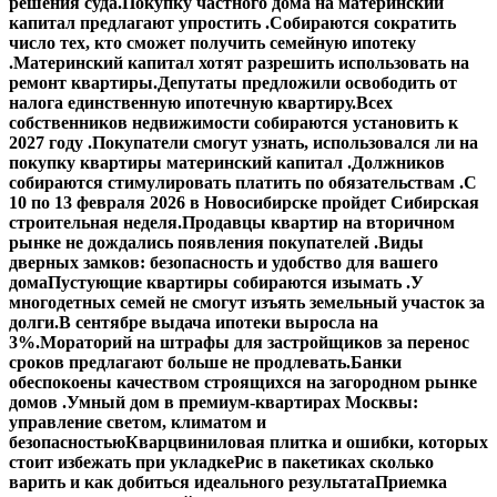
решения суда.
Покупку частного дома на материнский
капитал предлагают упростить .
Собираются сократить
число тех, кто сможет получить семейную ипотеку
.
Материнский капитал хотят разрешить использовать на
ремонт квартиры.
Депутаты предложили освободить от
налога единственную ипотечную квартиру.
Всех
собственников недвижимости собираются установить к
2027 году .
Покупатели смогут узнать, использовался ли на
покупку квартиры материнский капитал .
Должников
собираются стимулировать платить по обязательствам .
С
10 по 13 февраля 2026 в Новосибирске пройдет Сибирская
строительная неделя.
Продавцы квартир на вторичном
рынке не дождались появления покупателей .
Виды
дверных замков: безопасность и удобство для вашего
дома
Пустующие квартиры собираются изымать .
У
многодетных семей не смогут изъять земельный участок за
долги.
В сентябре выдача ипотеки выросла на
3%.
Мораторий на штрафы для застройщиков за перенос
сроков предлагают больше не продлевать.
Банки
обеспокоены качеством строящихся на загородном рынке
домов .
Умный дом в премиум-квартирах Москвы:
управление светом, климатом и
безопасностью
Кварцвиниловая плитка и ошибки, которых
стоит избежать при укладке
Рис в пакетиках сколько
варить и как добиться идеального результата
Приемка