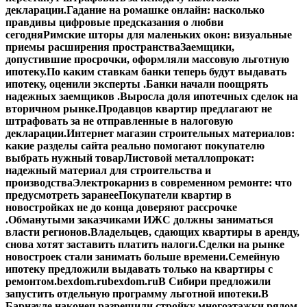
декларации.
Гадание на ромашке онлайн: насколько
правдивы цифровые предсказания о любви
сегодня
Римские шторы для маленьких окон: визуальные
приемы расширения пространства
Заемщики,
допустившие просрочки, оформляли массовую льготную
ипотеку.
По каким ставкам банки теперь будут выдавать
ипотеку, оценили эксперты .
Банки начали поощрять
надежных заемщиков .
Выросла доля ипотечных сделок на
вторичном рынке.
Продавцов квартир предлагают не
штрафовать за не отправленные в налоговую
декларации.
Интернет магазин строительных материалов:
какие разделы сайта реально помогают покупателю
выбрать нужный товар
Листовой металлопрокат:
надежный материал для строительства и
производства
Электрокарниз в современном ремонте: что
предусмотреть заранее
Покупатели квартир в
новостройках не до конца доверяют рассрочке
.
Обманутыми заказчиками ИЖС должны заниматься
власти регионов.
Владельцев, сдающих квартиры в аренду,
снова хотят заставить платить налоги.
Сделки на рынке
новостроек стали занимать больше времени.
Семейную
ипотеку предложили выдавать только на квартиры с
ремонтом.
bexdom.ru
bexdom.ru
В Сибири предложили
запустить отдельную программу льготной ипотеки.
В
Барнауле наконец разрешили стройку многоэтажки рядом