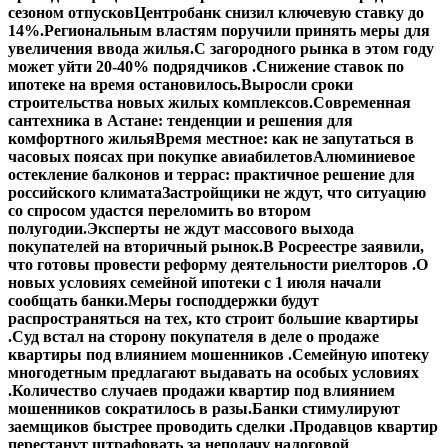
сезоном отпусков
Центробанк снизил ключевую ставку до
14%.
Региональным властям поручили принять меры для
увеличения ввода жилья.
С загородного рынка в этом году
может уйти 20-40% подрядчиков .
Снижение ставок по
ипотеке на время остановилось.
Выросли сроки
строительства новых жилых комплексов.
Современная
сантехника в Астане: тенденции и решения для
комфортного жилья
Время местное: как не запутаться в
часовых поясах при покупке авиабилетов
Алюминиевое
остекление балконов и террас: практичное решение для
российского климата
Застройщики не ждут, что ситуацию
со спросом удастся переломить во втором
полугодии.
Эксперты не ждут массового выхода
покупателей на вторичный рынок.
В Росреестре заявили,
что готовы провести реформу деятельности риелторов .
О
новых условиях семейной ипотеки с 1 июля начали
сообщать банки.
Меры господдержки будут
распространяться на тех, кто строит большие квартиры
.
Суд встал на сторону покупателя в деле о продаже
квартиры под влиянием мошенников .
Семейную ипотеку
многодетным предлагают выдавать на особых условиях
.
Количество случаев продажи квартир под влиянием
мошенников сократилось в разы.
Банки стимулируют
заемщиков быстрее проводить сделки .
Продавцов квартир
перестанут штрафовать за неподачу налоговой