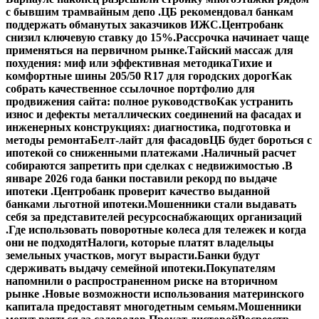
с бывшим трамвайным депо .
ЦБ рекомендовал банкам
поддержать обманутых заказчиков ИЖС.
Центробанк
снизил ключевую ставку до 15%.
Рассрочка начинает чаще
применяться на первичном рынке.
Тайский массаж для
похудения: миф или эффективная методика
Тихие и
комфортные шины 205/50 R17 для городских дорог
Как
собрать качественное ссылочное портфолио для
продвижения сайта: полное руководство
Как устранить
износ и дефекты металлических соединений на фасадах и
инженерных конструкциях: диагностика, подготовка и
методы ремонта
Белт-лайт для фасадов
ЦБ будет бороться с
ипотекой со сниженными платежами .
Наличный расчет
собираются запретить при сделках с недвижимостью .
В
январе 2026 года банки поставили рекорд по выдаче
ипотеки .
Центробанк проверит качество выданной
банками льготной ипотеки.
Мошенники стали выдавать
себя за представителей ресурсоснабжающих организаций
.
Где использовать поворотные колеса для тележек и когда
они не подходят
Налоги, которые платят владельцы
земельных участков, могут вырасти.
Банки будут
сдерживать выдачу семейной ипотеки.
Покупателям
напомнили о распространенном риске на вторичном
рынке .
Новые возможности использования материнского
капитала предоставят многодетным семьям.
Мошенники