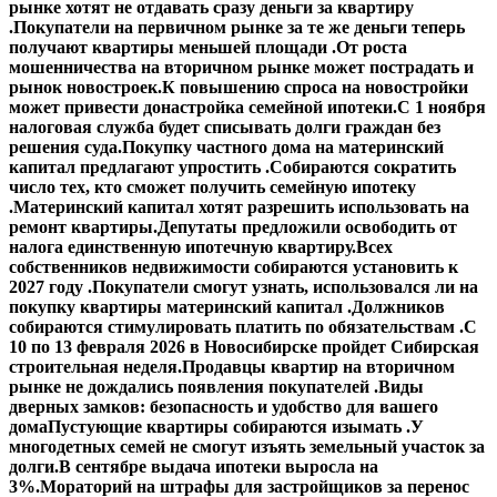
рынке хотят не отдавать сразу деньги за квартиру
.
Покупатели на первичном рынке за те же деньги теперь
получают квартиры меньшей площади .
От роста
мошенничества на вторичном рынке может пострадать и
рынок новостроек.
К повышению спроса на новостройки
может привести донастройка семейной ипотеки.
С 1 ноября
налоговая служба будет списывать долги граждан без
решения суда.
Покупку частного дома на материнский
капитал предлагают упростить .
Собираются сократить
число тех, кто сможет получить семейную ипотеку
.
Материнский капитал хотят разрешить использовать на
ремонт квартиры.
Депутаты предложили освободить от
налога единственную ипотечную квартиру.
Всех
собственников недвижимости собираются установить к
2027 году .
Покупатели смогут узнать, использовался ли на
покупку квартиры материнский капитал .
Должников
собираются стимулировать платить по обязательствам .
С
10 по 13 февраля 2026 в Новосибирске пройдет Сибирская
строительная неделя.
Продавцы квартир на вторичном
рынке не дождались появления покупателей .
Виды
дверных замков: безопасность и удобство для вашего
дома
Пустующие квартиры собираются изымать .
У
многодетных семей не смогут изъять земельный участок за
долги.
В сентябре выдача ипотеки выросла на
3%.
Мораторий на штрафы для застройщиков за перенос