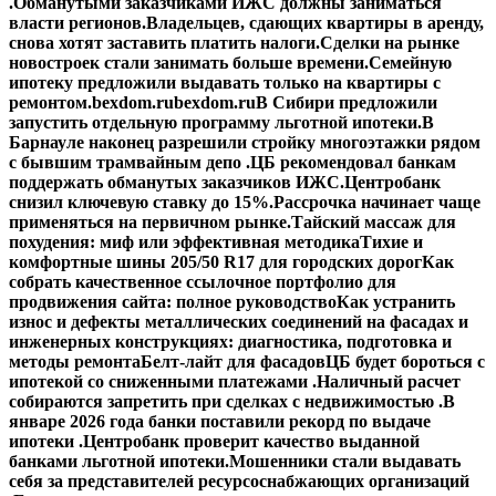
.
Обманутыми заказчиками ИЖС должны заниматься
власти регионов.
Владельцев, сдающих квартиры в аренду,
снова хотят заставить платить налоги.
Сделки на рынке
новостроек стали занимать больше времени.
Семейную
ипотеку предложили выдавать только на квартиры с
ремонтом.
bexdom.ru
bexdom.ru
В Сибири предложили
запустить отдельную программу льготной ипотеки.
В
Барнауле наконец разрешили стройку многоэтажки рядом
с бывшим трамвайным депо .
ЦБ рекомендовал банкам
поддержать обманутых заказчиков ИЖС.
Центробанк
снизил ключевую ставку до 15%.
Рассрочка начинает чаще
применяться на первичном рынке.
Тайский массаж для
похудения: миф или эффективная методика
Тихие и
комфортные шины 205/50 R17 для городских дорог
Как
собрать качественное ссылочное портфолио для
продвижения сайта: полное руководство
Как устранить
износ и дефекты металлических соединений на фасадах и
инженерных конструкциях: диагностика, подготовка и
методы ремонта
Белт-лайт для фасадов
ЦБ будет бороться с
ипотекой со сниженными платежами .
Наличный расчет
собираются запретить при сделках с недвижимостью .
В
январе 2026 года банки поставили рекорд по выдаче
ипотеки .
Центробанк проверит качество выданной
банками льготной ипотеки.
Мошенники стали выдавать
себя за представителей ресурсоснабжающих организаций