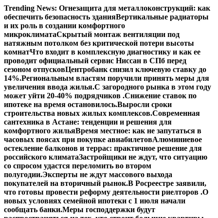
Перейти
Trending News:
Огнезащита для металлоконструкций: как
к
обеспечить безопасность здания
Вертикальные радиаторы
содержимому
и их роль в создании комфортного
микроклимата
Скрытый монтаж вентиляции под
натяжным потолком без критической потери высоты
комнат
Что входит в комплексную диагностику и как ее
проводит официальный сервис Ниссан в СПб перед
сезоном отпусков
Центробанк снизил ключевую ставку до
14%.
Региональным властям поручили принять меры для
увеличения ввода жилья.
С загородного рынка в этом году
может уйти 20-40% подрядчиков .
Снижение ставок по
ипотеке на время остановилось.
Выросли сроки
строительства новых жилых комплексов.
Современная
сантехника в Астане: тенденции и решения для
комфортного жилья
Время местное: как не запутаться в
часовых поясах при покупке авиабилетов
Алюминиевое
остекление балконов и террас: практичное решение для
российского климата
Застройщики не ждут, что ситуацию
со спросом удастся переломить во втором
полугодии.
Эксперты не ждут массового выхода
покупателей на вторичный рынок.
В Росреестре заявили,
что готовы провести реформу деятельности риелторов .
О
новых условиях семейной ипотеки с 1 июля начали
сообщать банки.
Меры господдержки будут