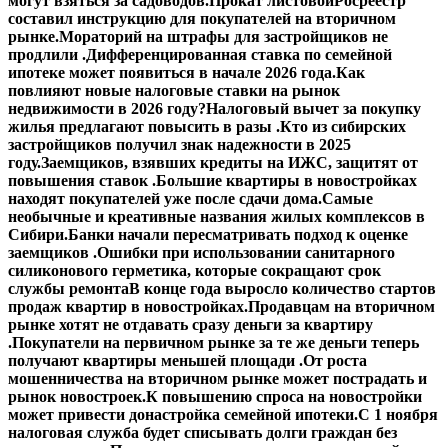
могут взяться за садоводов.
Прокат листовой
Росреестр
составил инструкцию для покупателей на вторичном
рынке.
Мораторий на штрафы для застройщиков не
продлили .
Дифференцированная ставка по семейной
ипотеке может появиться в начале 2026 года.
Как
повлияют новые налоговые ставки на рынок
недвижимости в 2026 году?
Налоговый вычет за покупку
жилья предлагают повысить в разы .
Кто из сибирских
застройщиков получил знак надежности в 2025
году.
Заемщиков, взявших кредиты на ИЖС, защитят от
повышения ставок .
Большие квартиры в новостройках
находят покупателей уже после сдачи дома.
Самые
необычные и креативные названия жилых комплексов в
Сибири.
Банки начали пересматривать подход к оценке
заемщиков .
Ошибки при использовании санитарного
силиконового герметика, которые сокращают срок
службы ремонта
В конце года выросло количество стартов
продаж квартир в новостройках.
Продавцам на вторичном
рынке хотят не отдавать сразу деньги за квартиру
.
Покупатели на первичном рынке за те же деньги теперь
получают квартиры меньшей площади .
От роста
мошенничества на вторичном рынке может пострадать и
рынок новостроек.
К повышению спроса на новостройки
может привести донастройка семейной ипотеки.
С 1 ноября
налоговая служба будет списывать долги граждан без