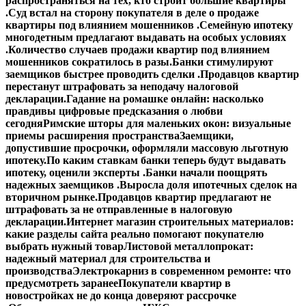
распространяться на тех, кто строит большие квартиры
.
Суд встал на сторону покупателя в деле о продаже
квартиры под влиянием мошенников .
Семейную ипотеку
многодетным предлагают выдавать на особых условиях
.
Количество случаев продажи квартир под влиянием
мошенников сократилось в разы.
Банки стимулируют
заемщиков быстрее проводить сделки .
Продавцов квартир
перестанут штрафовать за неподачу налоговой
декларации.
Гадание на ромашке онлайн: насколько
правдивы цифровые предсказания о любви
сегодня
Римские шторы для маленьких окон: визуальные
приемы расширения пространства
Заемщики,
допустившие просрочки, оформляли массовую льготную
ипотеку.
По каким ставкам банки теперь будут выдавать
ипотеку, оценили эксперты .
Банки начали поощрять
надежных заемщиков .
Выросла доля ипотечных сделок на
вторичном рынке.
Продавцов квартир предлагают не
штрафовать за не отправленные в налоговую
декларации.
Интернет магазин строительных материалов:
какие разделы сайта реально помогают покупателю
выбрать нужный товар
Листовой металлопрокат:
надежный материал для строительства и
производства
Электрокарниз в современном ремонте: что
предусмотреть заранее
Покупатели квартир в
новостройках не до конца доверяют рассрочке