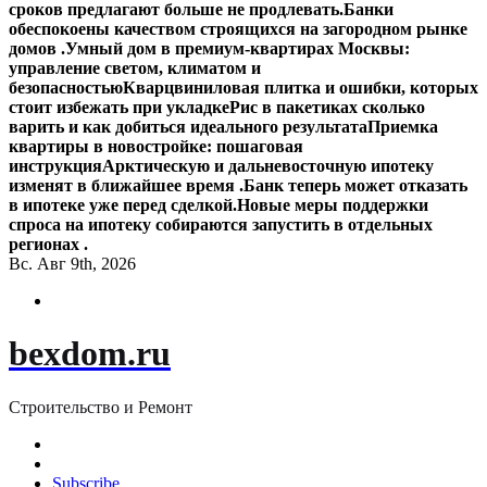
сроков предлагают больше не продлевать.
Банки
обеспокоены качеством строящихся на загородном рынке
домов .
Умный дом в премиум-квартирах Москвы:
управление светом, климатом и
безопасностью
Кварцвиниловая плитка и ошибки, которых
стоит избежать при укладке
Рис в пакетиках сколько
варить и как добиться идеального результата
Приемка
квартиры в новостройке: пошаговая
инструкция
Арктическую и дальневосточную ипотеку
изменят в ближайшее время .
Банк теперь может отказать
в ипотеке уже перед сделкой.
Новые меры поддержки
спроса на ипотеку собираются запустить в отдельных
регионах .
Вс. Авг 9th, 2026
bexdom.ru
Строительство и Ремонт
Subscribe