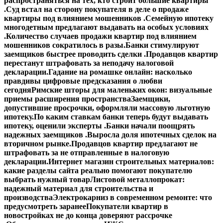
распространяться на тех, кто строит большие квартиры
.
Суд встал на сторону покупателя в деле о продаже
квартиры под влиянием мошенников .
Семейную ипотеку
многодетным предлагают выдавать на особых условиях
.
Количество случаев продажи квартир под влиянием
мошенников сократилось в разы.
Банки стимулируют
заемщиков быстрее проводить сделки .
Продавцов квартир
перестанут штрафовать за неподачу налоговой
декларации.
Гадание на ромашке онлайн: насколько
правдивы цифровые предсказания о любви
сегодня
Римские шторы для маленьких окон: визуальные
приемы расширения пространства
Заемщики,
допустившие просрочки, оформляли массовую льготную
ипотеку.
По каким ставкам банки теперь будут выдавать
ипотеку, оценили эксперты .
Банки начали поощрять
надежных заемщиков .
Выросла доля ипотечных сделок на
вторичном рынке.
Продавцов квартир предлагают не
штрафовать за не отправленные в налоговую
декларации.
Интернет магазин строительных материалов:
какие разделы сайта реально помогают покупателю
выбрать нужный товар
Листовой металлопрокат:
надежный материал для строительства и
производства
Электрокарниз в современном ремонте: что
предусмотреть заранее
Покупатели квартир в
новостройках не до конца доверяют рассрочке