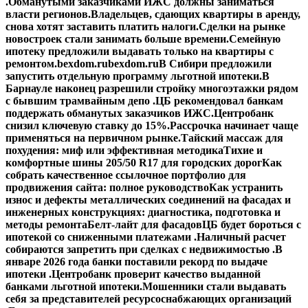
.
Обманутыми заказчиками ИЖС должны заниматься
власти регионов.
Владельцев, сдающих квартиры в аренду,
снова хотят заставить платить налоги.
Сделки на рынке
новостроек стали занимать больше времени.
Семейную
ипотеку предложили выдавать только на квартиры с
ремонтом.
bexdom.ru
bexdom.ru
В Сибири предложили
запустить отдельную программу льготной ипотеки.
В
Барнауле наконец разрешили стройку многоэтажки рядом
с бывшим трамвайным депо .
ЦБ рекомендовал банкам
поддержать обманутых заказчиков ИЖС.
Центробанк
снизил ключевую ставку до 15%.
Рассрочка начинает чаще
применяться на первичном рынке.
Тайский массаж для
похудения: миф или эффективная методика
Тихие и
комфортные шины 205/50 R17 для городских дорог
Как
собрать качественное ссылочное портфолио для
продвижения сайта: полное руководство
Как устранить
износ и дефекты металлических соединений на фасадах и
инженерных конструкциях: диагностика, подготовка и
методы ремонта
Белт-лайт для фасадов
ЦБ будет бороться с
ипотекой со сниженными платежами .
Наличный расчет
собираются запретить при сделках с недвижимостью .
В
январе 2026 года банки поставили рекорд по выдаче
ипотеки .
Центробанк проверит качество выданной
банками льготной ипотеки.
Мошенники стали выдавать
себя за представителей ресурсоснабжающих организаций