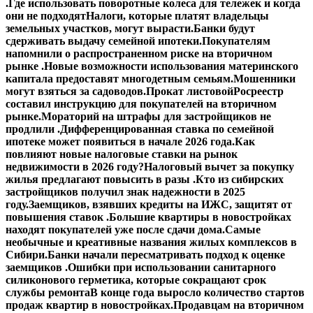
.
Где использовать поворотные колеса для тележек и когда
они не подходят
Налоги, которые платят владельцы
земельных участков, могут вырасти.
Банки будут
сдерживать выдачу семейной ипотеки.
Покупателям
напомнили о распространенном риске на вторичном
рынке .
Новые возможности использования материнского
капитала предоставят многодетным семьям.
Мошенники
могут взяться за садоводов.
Прокат листовой
Росреестр
составил инструкцию для покупателей на вторичном
рынке.
Мораторий на штрафы для застройщиков не
продлили .
Дифференцированная ставка по семейной
ипотеке может появиться в начале 2026 года.
Как
повлияют новые налоговые ставки на рынок
недвижимости в 2026 году?
Налоговый вычет за покупку
жилья предлагают повысить в разы .
Кто из сибирских
застройщиков получил знак надежности в 2025
году.
Заемщиков, взявших кредиты на ИЖС, защитят от
повышения ставок .
Большие квартиры в новостройках
находят покупателей уже после сдачи дома.
Самые
необычные и креативные названия жилых комплексов в
Сибири.
Банки начали пересматривать подход к оценке
заемщиков .
Ошибки при использовании санитарного
силиконового герметика, которые сокращают срок
службы ремонта
В конце года выросло количество стартов
продаж квартир в новостройках.
Продавцам на вторичном