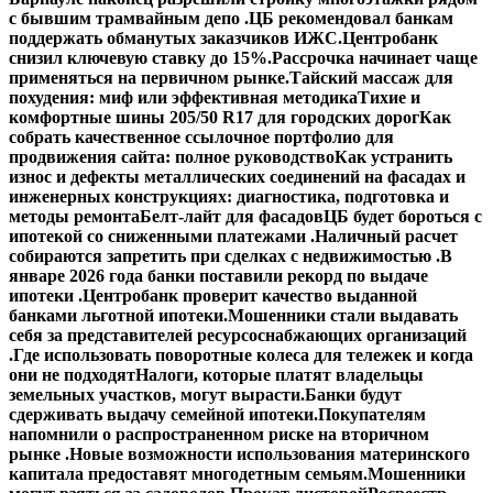
с бывшим трамвайным депо .
ЦБ рекомендовал банкам
поддержать обманутых заказчиков ИЖС.
Центробанк
снизил ключевую ставку до 15%.
Рассрочка начинает чаще
применяться на первичном рынке.
Тайский массаж для
похудения: миф или эффективная методика
Тихие и
комфортные шины 205/50 R17 для городских дорог
Как
собрать качественное ссылочное портфолио для
продвижения сайта: полное руководство
Как устранить
износ и дефекты металлических соединений на фасадах и
инженерных конструкциях: диагностика, подготовка и
методы ремонта
Белт-лайт для фасадов
ЦБ будет бороться с
ипотекой со сниженными платежами .
Наличный расчет
собираются запретить при сделках с недвижимостью .
В
январе 2026 года банки поставили рекорд по выдаче
ипотеки .
Центробанк проверит качество выданной
банками льготной ипотеки.
Мошенники стали выдавать
себя за представителей ресурсоснабжающих организаций
.
Где использовать поворотные колеса для тележек и когда
они не подходят
Налоги, которые платят владельцы
земельных участков, могут вырасти.
Банки будут
сдерживать выдачу семейной ипотеки.
Покупателям
напомнили о распространенном риске на вторичном
рынке .
Новые возможности использования материнского
капитала предоставят многодетным семьям.
Мошенники