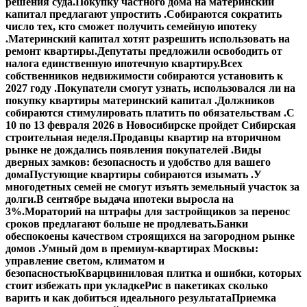
решения суда.
Покупку частного дома на материнский
капитал предлагают упростить .
Собираются сократить
число тех, кто сможет получить семейную ипотеку
.
Материнский капитал хотят разрешить использовать на
ремонт квартиры.
Депутаты предложили освободить от
налога единственную ипотечную квартиру.
Всех
собственников недвижимости собираются установить к
2027 году .
Покупатели смогут узнать, использовался ли на
покупку квартиры материнский капитал .
Должников
собираются стимулировать платить по обязательствам .
С
10 по 13 февраля 2026 в Новосибирске пройдет Сибирская
строительная неделя.
Продавцы квартир на вторичном
рынке не дождались появления покупателей .
Виды
дверных замков: безопасность и удобство для вашего
дома
Пустующие квартиры собираются изымать .
У
многодетных семей не смогут изъять земельный участок за
долги.
В сентябре выдача ипотеки выросла на
3%.
Мораторий на штрафы для застройщиков за перенос
сроков предлагают больше не продлевать.
Банки
обеспокоены качеством строящихся на загородном рынке
домов .
Умный дом в премиум-квартирах Москвы:
управление светом, климатом и
безопасностью
Кварцвиниловая плитка и ошибки, которых
стоит избежать при укладке
Рис в пакетиках сколько
варить и как добиться идеального результата
Приемка