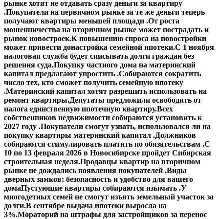
рынке хотят не отдавать сразу деньги за квартиру
.
Покупатели на первичном рынке за те же деньги теперь
получают квартиры меньшей площади .
От роста
мошенничества на вторичном рынке может пострадать и
рынок новостроек.
К повышению спроса на новостройки
может привести донастройка семейной ипотеки.
С 1 ноября
налоговая служба будет списывать долги граждан без
решения суда.
Покупку частного дома на материнский
капитал предлагают упростить .
Собираются сократить
число тех, кто сможет получить семейную ипотеку
.
Материнский капитал хотят разрешить использовать на
ремонт квартиры.
Депутаты предложили освободить от
налога единственную ипотечную квартиру.
Всех
собственников недвижимости собираются установить к
2027 году .
Покупатели смогут узнать, использовался ли на
покупку квартиры материнский капитал .
Должников
собираются стимулировать платить по обязательствам .
С
10 по 13 февраля 2026 в Новосибирске пройдет Сибирская
строительная неделя.
Продавцы квартир на вторичном
рынке не дождались появления покупателей .
Виды
дверных замков: безопасность и удобство для вашего
дома
Пустующие квартиры собираются изымать .
У
многодетных семей не смогут изъять земельный участок за
долги.
В сентябре выдача ипотеки выросла на
3%.
Мораторий на штрафы для застройщиков за перенос