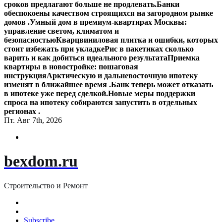
сроков предлагают больше не продлевать.
Банки
обеспокоены качеством строящихся на загородном рынке
домов .
Умный дом в премиум-квартирах Москвы:
управление светом, климатом и
безопасностью
Кварцвиниловая плитка и ошибки, которых
стоит избежать при укладке
Рис в пакетиках сколько
варить и как добиться идеального результата
Приемка
квартиры в новостройке: пошаговая
инструкция
Арктическую и дальневосточную ипотеку
изменят в ближайшее время .
Банк теперь может отказать
в ипотеке уже перед сделкой.
Новые меры поддержки
спроса на ипотеку собираются запустить в отдельных
регионах .
Пт. Авг 7th, 2026
bexdom.ru
Строительство и Ремонт
Subscribe