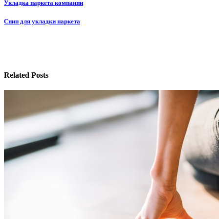
Навигация
Укладка паркета компании
по
Снип для укладки паркета
записям
Related Posts