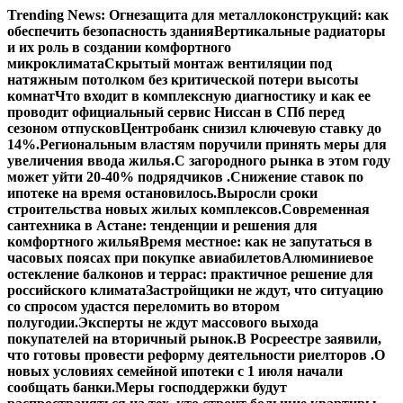
Перейти
Trending News:
Огнезащита для металлоконструкций: как
к
обеспечить безопасность здания
Вертикальные радиаторы
содержимому
и их роль в создании комфортного
микроклимата
Скрытый монтаж вентиляции под
натяжным потолком без критической потери высоты
комнат
Что входит в комплексную диагностику и как ее
проводит официальный сервис Ниссан в СПб перед
сезоном отпусков
Центробанк снизил ключевую ставку до
14%.
Региональным властям поручили принять меры для
увеличения ввода жилья.
С загородного рынка в этом году
может уйти 20-40% подрядчиков .
Снижение ставок по
ипотеке на время остановилось.
Выросли сроки
строительства новых жилых комплексов.
Современная
сантехника в Астане: тенденции и решения для
комфортного жилья
Время местное: как не запутаться в
часовых поясах при покупке авиабилетов
Алюминиевое
остекление балконов и террас: практичное решение для
российского климата
Застройщики не ждут, что ситуацию
со спросом удастся переломить во втором
полугодии.
Эксперты не ждут массового выхода
покупателей на вторичный рынок.
В Росреестре заявили,
что готовы провести реформу деятельности риелторов .
О
новых условиях семейной ипотеки с 1 июля начали
сообщать банки.
Меры господдержки будут