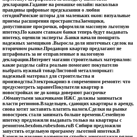
декларации.
Гадание на ромашке онлайн: насколько
правдивы цифровые предсказания о любви
сегодня
Римские шторы для маленьких окон: визуальные
приемы расширения пространства
Заемщики,
допустившие просрочки, оформляли массовую льготную
ипотеку.
По каким ставкам банки теперь будут выдавать
ипотеку, оценили эксперты .
Банки начали поощрять
надежных заемщиков .
Выросла доля ипотечных сделок на
вторичном рынке.
Продавцов квартир предлагают не
штрафовать за не отправленные в налоговую
декларации.
Интернет магазин строительных материалов:
какие разделы сайта реально помогают покупателю
выбрать нужный товар
Листовой металлопрокат:
надежный материал для строительства и
производства
Электрокарниз в современном ремонте: что
предусмотреть заранее
Покупатели квартир в
новостройках не до конца доверяют рассрочке
.
Обманутыми заказчиками ИЖС должны заниматься
власти регионов.
Владельцев, сдающих квартиры в аренду,
снова хотят заставить платить налоги.
Сделки на рынке
новостроек стали занимать больше времени.
Семейную
ипотеку предложили выдавать только на квартиры с
ремонтом.
bexdom.ru
bexdom.ru
В Сибири предложили
запустить отдельную программу льготной ипотеки.
В
Барнауле наконец разрешили стройку многоэтажки рядом