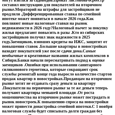
могут взяться за садоводов.
Прокат листовой
Росреестр
составил инструкцию для покупателей на вторичном
рынке.
Мораторий на штрафы для застройщиков не
продлили .
Дифференцированная ставка по семейной
ипотеке может появиться в начале 2026 года.
Как
повлияют новые налоговые ставки на рынок
недвижимости в 2026 году?
Налоговый вычет за покупку
жилья предлагают повысить в разы .
Кто из сибирских
застройщиков получил знак надежности в 2025
году.
Заемщиков, взявших кредиты на ИЖС, защитят от
повышения ставок .
Большие квартиры в новостройках
находят покупателей уже после сдачи дома.
Самые
необычные и креативные названия жилых комплексов в
Сибири.
Банки начали пересматривать подход к оценке
заемщиков .
Ошибки при использовании санитарного
силиконового герметика, которые сокращают срок
службы ремонта
В конце года выросло количество стартов
продаж квартир в новостройках.
Продавцам на вторичном
рынке хотят не отдавать сразу деньги за квартиру
.
Покупатели на первичном рынке за те же деньги теперь
получают квартиры меньшей площади .
От роста
мошенничества на вторичном рынке может пострадать и
рынок новостроек.
К повышению спроса на новостройки
может привести донастройка семейной ипотеки.
С 1 ноября
налоговая служба будет списывать долги граждан без