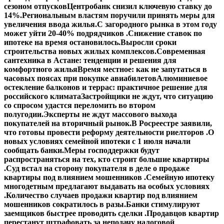
сезоном отпусков
Центробанк снизил ключевую ставку до
14%.
Региональным властям поручили принять меры для
увеличения ввода жилья.
С загородного рынка в этом году
может уйти 20-40% подрядчиков .
Снижение ставок по
ипотеке на время остановилось.
Выросли сроки
строительства новых жилых комплексов.
Современная
сантехника в Астане: тенденции и решения для
комфортного жилья
Время местное: как не запутаться в
часовых поясах при покупке авиабилетов
Алюминиевое
остекление балконов и террас: практичное решение для
российского климата
Застройщики не ждут, что ситуацию
со спросом удастся переломить во втором
полугодии.
Эксперты не ждут массового выхода
покупателей на вторичный рынок.
В Росреестре заявили,
что готовы провести реформу деятельности риелторов .
О
новых условиях семейной ипотеки с 1 июля начали
сообщать банки.
Меры господдержки будут
распространяться на тех, кто строит большие квартиры
.
Суд встал на сторону покупателя в деле о продаже
квартиры под влиянием мошенников .
Семейную ипотеку
многодетным предлагают выдавать на особых условиях
.
Количество случаев продажи квартир под влиянием
мошенников сократилось в разы.
Банки стимулируют
заемщиков быстрее проводить сделки .
Продавцов квартир
перестанут штрафовать за неподачу налоговой