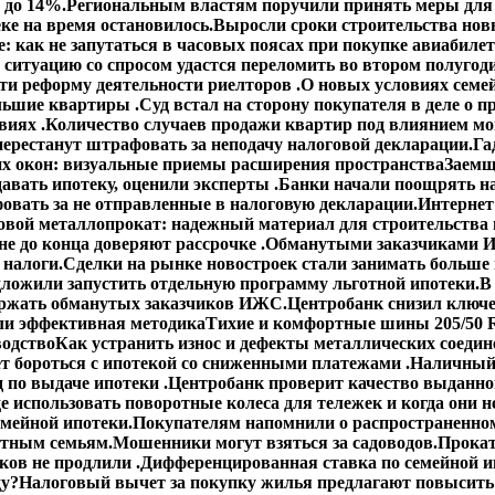
 до 14%.
Региональным властям поручили принять меры для 
ке на время остановилось.
Выросли сроки строительства но
: как не запутаться в часовых поясах при покупке авиабиле
 ситуацию со спросом удастся переломить во втором полугод
сти реформу деятельности риелторов .
О новых условиях семей
ольшие квартиры .
Суд встал на сторону покупателя в деле о
виях .
Количество случаев продажи квартир под влиянием мо
ерестанут штрафовать за неподачу налоговой декларации.
Га
х окон: визуальные приемы расширения пространства
Заемщ
авать ипотеку, оценили эксперты .
Банки начали поощрять н
овать за не отправленные в налоговую декларации.
Интернет
овой металлопрокат: надежный материал для строительства 
е до конца доверяют рассрочке .
Обманутыми заказчиками И
 налоги.
Сделки на рынке новостроек стали занимать больше
ложили запустить отдельную программу льготной ипотеки.
В
ержать обманутых заказчиков ИЖС.
Центробанк снизил ключе
ли эффективная методика
Тихие и комфортные шины 205/50 R
водство
Как устранить износ и дефекты металлических соедин
ет бороться с ипотекой со сниженными платежами .
Наличный 
 по выдаче ипотеки .
Центробанк проверит качество выданно
е использовать поворотные колеса для тележек и когда они н
емейной ипотеки.
Покупателям напомнили о распространенном
етным семьям.
Мошенники могут взяться за садоводов.
Прокат
ов не продлили .
Дифференцированная ставка по семейной ип
ду?
Налоговый вычет за покупку жилья предлагают повысить 