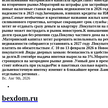
использования материнского капитала предоставят многод
на вторичном рынке.
Мораторий на штрафы для застройщик
новые налоговые ставки на рынок недвижимости в 2026 го
надежности в 2025 году.
Заемщиков, взявших кредиты на ИЖ
дома.
Самые необычные и креативные названия жилых ком
силиконового герметика, которые сокращают срок службы
хотят не отдавать сразу деньги за квартиру .
Покупатели на 
рынке может пострадать и рынок новостроек.
К повышению 
долги граждан без решения суда.
Покупку частного дома на 
.
Материнский капитал хотят разрешить использовать на ре
недвижимости собираются установить к 2027 году .
Покупате
платить по обязательствам .
С 10 по 13 февраля 2026 в Ново
покупателей .
Виды дверных замков: безопасность и удобств
за долги.
В сентябре выдача ипотеки выросла на 3%.
Моратор
строящихся на загородном рынке домов .
Умный дом в прем
стоит избежать при укладке
Рис в пакетиках сколько варить
дальневосточную ипотеку изменят в ближайшее время .
Банк
отдельных регионах .
Вс. Авг 9th, 2026
bexdom.ru