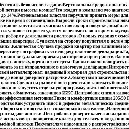
еспечить безопасность здания
Вертикальные радиаторы и их 
ой потери высоты комнат
Что входит в комплексную диагнос
 до 14%.
Региональным властям поручили принять меры для 
ке на время остановилось.
Выросли сроки строительства но
: как не запутаться в часовых поясах при покупке авиабиле
 ситуацию со спросом удастся переломить во втором полугод
сти реформу деятельности риелторов .
О новых условиях семей
ольшие квартиры .
Суд встал на сторону покупателя в деле о
виях .
Количество случаев продажи квартир под влиянием мо
ерестанут штрафовать за неподачу налоговой декларации.
Га
х окон: визуальные приемы расширения пространства
Заемщ
авать ипотеку, оценили эксперты .
Банки начали поощрять н
овать за не отправленные в налоговую декларации.
Интернет
овой металлопрокат: надежный материал для строительства 
е до конца доверяют рассрочке .
Обманутыми заказчиками И
 налоги.
Сделки на рынке новостроек стали занимать больше
ложили запустить отдельную программу льготной ипотеки.
В
ержать обманутых заказчиков ИЖС.
Центробанк снизил ключе
ли эффективная методика
Тихие и комфортные шины 205/50 R
водство
Как устранить износ и дефекты металлических соедин
ет бороться с ипотекой со сниженными платежами .
Наличный 
 по выдаче ипотеки .
Центробанк проверит качество выданно
е использовать поворотные колеса для тележек и когда они н
емейной ипотеки.
Покупателям напомнили о распространенном