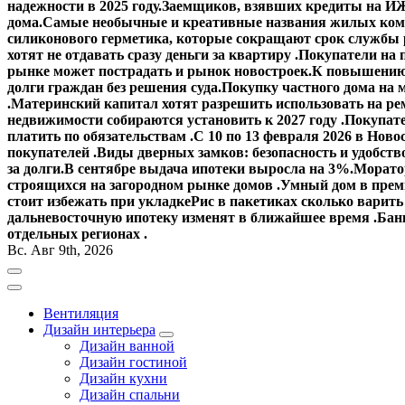
надежности в 2025 году.
Заемщиков, взявших кредиты на ИЖ
дома.
Самые необычные и креативные названия жилых ком
силиконового герметика, которые сокращают срок службы
хотят не отдавать сразу деньги за квартиру .
Покупатели на 
рынке может пострадать и рынок новостроек.
К повышению 
долги граждан без решения суда.
Покупку частного дома на 
.
Материнский капитал хотят разрешить использовать на ре
недвижимости собираются установить к 2027 году .
Покупате
платить по обязательствам .
С 10 по 13 февраля 2026 в Ново
покупателей .
Виды дверных замков: безопасность и удобств
за долги.
В сентябре выдача ипотеки выросла на 3%.
Моратор
строящихся на загородном рынке домов .
Умный дом в прем
стоит избежать при укладке
Рис в пакетиках сколько варить
дальневосточную ипотеку изменят в ближайшее время .
Банк
отдельных регионах .
Вс. Авг 9th, 2026
Вентиляция
Дизайн интерьера
Дизайн ванной
Дизайн гостиной
Дизайн кухни
Дизайн спальни