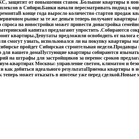
С, защитят от повышения ставок .
Большие квартиры в ново
плексов в Сибири.
Банки начали пересматривать подход к оц
 ремонта
В конце года выросло количество стартов продаж кв
первичном рынке за те же деньги теперь получают квартиры
спроса на новостройки может привести донастройка семейно
материнский капитал предлагают упростить .
Собираются сокр
монт квартиры.
Депутаты предложили освободить от налога 
ли смогут узнать, использовался ли на покупку квартиры ма
сибирске пройдет Сибирская строительная неделя.
Продавцы 
о для вашего дома
Пустующие квартиры собираются изымать
ий на штрафы для застройщиков за перенос сроков предлаг
иум-квартирах Москвы: управление светом, климатом и без
 и как добиться идеального результата
Приемка квартиры в н
 теперь может отказать в ипотеке уже перед сделкой.
Новые м