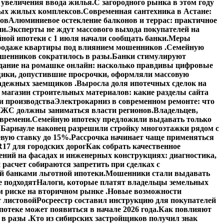
увеличения ввода жилья.
С загородного рынка в этом году
вых жилых комплексов.
Современная сантехника в Астане:
тов
Алюминиевое остекление балконов и террас: практичное
ии.
Эксперты не ждут массового выхода покупателей на
ной ипотеки с 1 июля начали сообщать банки.
Меры
 продаже квартиры под влиянием мошенников .
Семейную
шенников сократилось в разы.
Банки стимулируют
дание на ромашке онлайн: насколько правдивы цифровые
ики, допустившие просрочки, оформляли массовую
адежных заемщиков .
Выросла доля ипотечных сделок на
 магазин строительных материалов: какие разделы сайта
и производства
Электрокарниз в современном ремонте: что
ЖС должны заниматься власти регионов.
Владельцев,
 времени.
Семейную ипотеку предложили выдавать только
 Барнауле наконец разрешили стройку многоэтажки рядом с
вую ставку до 15%.
Рассрочка начинает чаще применяться
17 для городских дорог
Как собрать качественное
ений на фасадах и инженерных конструкциях: диагностика,
расчет собираются запретить при сделках с
й банками льготной ипотеки.
Мошенники стали выдавать
е подходят
Налоги, которые платят владельцы земельных
 риске на вторичном рынке .
Новые возможности
 листовой
Росреестр составил инструкцию для покупателей
отеке может появиться в начале 2026 года.
Как повлияют
в разы .
Кто из сибирских застройщиков получил знак