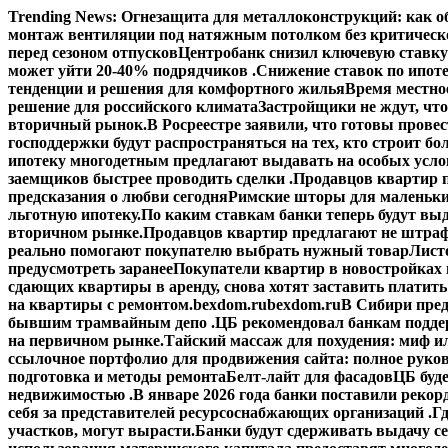
Перейти
Trending News:
Огнезащита для металлоконструкций: как об
к
монтаж вентиляции под натяжным потолком без критическ
содержимому
перед сезоном отпусков
Центробанк снизил ключевую ставку
может уйти 20-40% подрядчиков .
Снижение ставок по ипоте
тенденции и решения для комфортного жилья
Время местное
решение для российского климата
Застройщики не ждут, что
вторичный рынок.
В Росреестре заявили, что готовы прове
господдержки будут распространяться на тех, кто строит б
ипотеку многодетным предлагают выдавать на особых усло
заемщиков быстрее проводить сделки .
Продавцов квартир п
предсказания о любви сегодня
Римские шторы для маленьки
льготную ипотеку.
По каким ставкам банки теперь будут выд
вторичном рынке.
Продавцов квартир предлагают не штраф
реально помогают покупателю выбрать нужный товар
Лист
предусмотреть заранее
Покупатели квартир в новостройках н
сдающих квартиры в аренду, снова хотят заставить платить
на квартиры с ремонтом.
bexdom.ru
bexdom.ru
В Сибири пред
бывшим трамвайным депо .
ЦБ рекомендовал банкам подд
на первичном рынке.
Тайский массаж для похудения: миф и
ссылочное портфолио для продвижения сайта: полное руко
подготовка и методы ремонта
Белт-лайт для фасадов
ЦБ буд
недвижимостью .
В январе 2026 года банки поставили рекорд
себя за представителей ресурсоснабжающих организаций .
Гд
участков, могут вырасти.
Банки будут сдерживать выдачу с