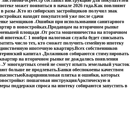
 листовой
Росреестр составил инструкцию для покупателей
отеке может появиться в начале 2026 года.
Как повлияют
в разы .
Кто из сибирских застройщиков получил знак
стройках находят покупателей уже после сдачи
енке заемщиков .
Ошибки при использовании санитарного
артир в новостройках.
Продавцам на вторичном рынке
 меньшей площади .
От роста мошенничества на вторичном
й ипотеки.
С 1 ноября налоговая служба будет списывать
атить число тех, кто сможет получить семейную ипотеку
единственную ипотечную квартиру.
Всех собственников
теринский капитал .
Должников собираются стимулировать
квартир на вторичном рынке не дождались появления
 .
У многодетных семей не смогут изъять земельный участок
ают больше не продлевать.
Банки обеспокоены качеством
опасностью
Кварцвиниловая плитка и ошибки, которых
овостройке: пошаговая инструкция
Арктическую и
еры поддержки спроса на ипотеку собираются запустить в