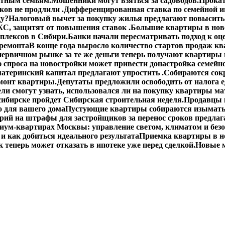
етным семьям.
Мошенники могут взяться за садоводов.
Прокат
ов не продлили .
Дифференцированная ставка по семейной ип
ду?
Налоговый вычет за покупку жилья предлагают повысить 
С, защитят от повышения ставок .
Большие квартиры в ново
плексов в Сибири.
Банки начали пересматривать подход к оц
 ремонта
В конце года выросло количество стартов продаж кв
первичном рынке за те же деньги теперь получают квартиры
спроса на новостройки может привести донастройка семейно
материнский капитал предлагают упростить .
Собираются сокр
монт квартиры.
Депутаты предложили освободить от налога 
ли смогут узнать, использовался ли на покупку квартиры ма
сибирске пройдет Сибирская строительная неделя.
Продавцы 
о для вашего дома
Пустующие квартиры собираются изымать
ий на штрафы для застройщиков за перенос сроков предлаг
иум-квартирах Москвы: управление светом, климатом и без
 и как добиться идеального результата
Приемка квартиры в н
 теперь может отказать в ипотеке уже перед сделкой.
Новые м