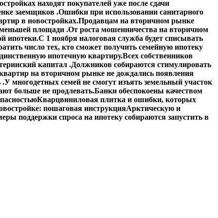
стройках находят покупателей уже после сдачи
енке заемщиков .
Ошибки при использовании санитарного
артир в новостройках.
Продавцам на вторичном рынке
 меньшей площади .
От роста мошенничества на вторичном
й ипотеки.
С 1 ноября налоговая служба будет списывать
атить число тех, кто сможет получить семейную ипотеку
единственную ипотечную квартиру.
Всех собственников
теринский капитал .
Должников собираются стимулировать
квартир на вторичном рынке не дождались появления
 .
У многодетных семей не смогут изъять земельный участок
ают больше не продлевать.
Банки обеспокоены качеством
опасностью
Кварцвиниловая плитка и ошибки, которых
овостройке: пошаговая инструкция
Арктическую и
еры поддержки спроса на ипотеку собираются запустить в