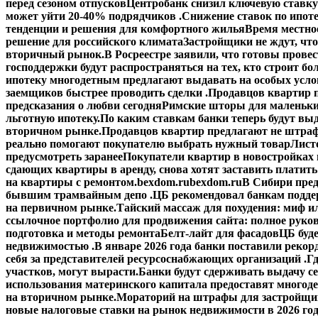
перед сезоном отпусков
Центробанк снизил ключевую ставку
может уйти 20-40% подрядчиков .
Снижение ставок по ипоте
тенденции и решения для комфортного жилья
Время местное
решение для российского климата
Застройщики не ждут, что
вторичный рынок.
В Росреестре заявили, что готовы прове
господдержки будут распространяться на тех, кто строит б
ипотеку многодетным предлагают выдавать на особых усло
заемщиков быстрее проводить сделки .
Продавцов квартир п
предсказания о любви сегодня
Римские шторы для маленьки
льготную ипотеку.
По каким ставкам банки теперь будут выд
вторичном рынке.
Продавцов квартир предлагают не штраф
реально помогают покупателю выбрать нужный товар
Лист
предусмотреть заранее
Покупатели квартир в новостройках н
сдающих квартиры в аренду, снова хотят заставить платить
на квартиры с ремонтом.
bexdom.ru
bexdom.ru
В Сибири пред
бывшим трамвайным депо .
ЦБ рекомендовал банкам подд
на первичном рынке.
Тайский массаж для похудения: миф и
ссылочное портфолио для продвижения сайта: полное руко
подготовка и методы ремонта
Белт-лайт для фасадов
ЦБ буд
недвижимостью .
В январе 2026 года банки поставили рекорд
себя за представителей ресурсоснабжающих организаций .
Гд
участков, могут вырасти.
Банки будут сдерживать выдачу с
использования материнского капитала предоставят многод
на вторичном рынке.
Мораторий на штрафы для застройщик
новые налоговые ставки на рынок недвижимости в 2026 го