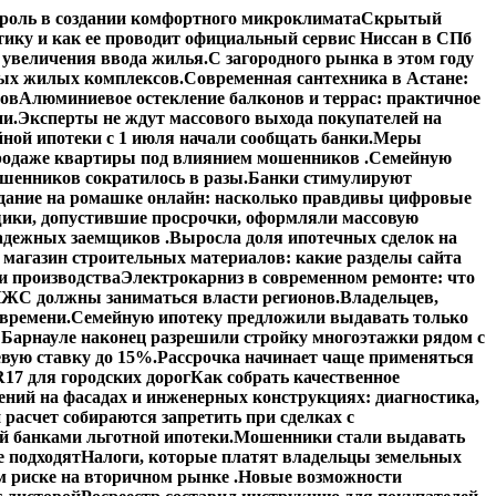
роль в создании комфортного микроклимата
Скрытый
тику и как ее проводит официальный сервис Ниссан в СПб
увеличения ввода жилья.
С загородного рынка в этом году
вых жилых комплексов.
Современная сантехника в Астане:
тов
Алюминиевое остекление балконов и террас: практичное
ии.
Эксперты не ждут массового выхода покупателей на
ной ипотеки с 1 июля начали сообщать банки.
Меры
 продаже квартиры под влиянием мошенников .
Семейную
шенников сократилось в разы.
Банки стимулируют
дание на ромашке онлайн: насколько правдивы цифровые
ики, допустившие просрочки, оформляли массовую
адежных заемщиков .
Выросла доля ипотечных сделок на
 магазин строительных материалов: какие разделы сайта
и производства
Электрокарниз в современном ремонте: что
ЖС должны заниматься власти регионов.
Владельцев,
 времени.
Семейную ипотеку предложили выдавать только
 Барнауле наконец разрешили стройку многоэтажки рядом с
вую ставку до 15%.
Рассрочка начинает чаще применяться
17 для городских дорог
Как собрать качественное
ений на фасадах и инженерных конструкциях: диагностика,
расчет собираются запретить при сделках с
й банками льготной ипотеки.
Мошенники стали выдавать
е подходят
Налоги, которые платят владельцы земельных
 риске на вторичном рынке .
Новые возможности