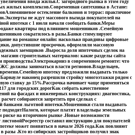
увеличения ввода жилья.
С загородного рынка в этом году
вых жилых комплексов.
Современная сантехника в Астане:
тов
Алюминиевое остекление балконов и террас: практичное
ии.
Эксперты не ждут массового выхода покупателей на
ной ипотеки с 1 июля начали сообщать банки.
Меры
 продаже квартиры под влиянием мошенников .
Семейную
шенников сократилось в разы.
Банки стимулируют
дание на ромашке онлайн: насколько правдивы цифровые
ики, допустившие просрочки, оформляли массовую
адежных заемщиков .
Выросла доля ипотечных сделок на
 магазин строительных материалов: какие разделы сайта
и производства
Электрокарниз в современном ремонте: что
ЖС должны заниматься власти регионов.
Владельцев,
 времени.
Семейную ипотеку предложили выдавать только
 Барнауле наконец разрешили стройку многоэтажки рядом с
вую ставку до 15%.
Рассрочка начинает чаще применяться
17 для городских дорог
Как собрать качественное
ений на фасадах и инженерных конструкциях: диагностика,
расчет собираются запретить при сделках с
й банками льготной ипотеки.
Мошенники стали выдавать
е подходят
Налоги, которые платят владельцы земельных
 риске на вторичном рынке .
Новые возможности
 листовой
Росреестр составил инструкцию для покупателей
отеке может появиться в начале 2026 года.
Как повлияют
в разы .
Кто из сибирских застройщиков получил знак