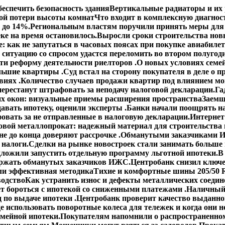
еспечить безопасность здания
Вертикальные радиаторы и их 
ой потери высоты комнат
Что входит в комплексную диагнос
 до 14%.
Региональным властям поручили принять меры для 
ке на время остановилось.
Выросли сроки строительства но
: как не запутаться в часовых поясах при покупке авиабиле
 ситуацию со спросом удастся переломить во втором полугод
сти реформу деятельности риелторов .
О новых условиях семей
ольшие квартиры .
Суд встал на сторону покупателя в деле о
виях .
Количество случаев продажи квартир под влиянием мо
ерестанут штрафовать за неподачу налоговой декларации.
Га
х окон: визуальные приемы расширения пространства
Заемщ
авать ипотеку, оценили эксперты .
Банки начали поощрять н
овать за не отправленные в налоговую декларации.
Интернет
овой металлопрокат: надежный материал для строительства 
е до конца доверяют рассрочке .
Обманутыми заказчиками И
 налоги.
Сделки на рынке новостроек стали занимать больше
ложили запустить отдельную программу льготной ипотеки.
В
ержать обманутых заказчиков ИЖС.
Центробанк снизил ключе
ли эффективная методика
Тихие и комфортные шины 205/50 R
водство
Как устранить износ и дефекты металлических соедин
ет бороться с ипотекой со сниженными платежами .
Наличный 
 по выдаче ипотеки .
Центробанк проверит качество выданно
е использовать поворотные колеса для тележек и когда они н
емейной ипотеки.
Покупателям напомнили о распространенном