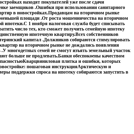
стройках находят покупателей уже после сдачи
енке заемщиков .
Ошибки при использовании санитарного
артир в новостройках.
Продавцам на вторичном рынке
 меньшей площади .
От роста мошенничества на вторичном
й ипотеки.
С 1 ноября налоговая служба будет списывать
атить число тех, кто сможет получить семейную ипотеку
единственную ипотечную квартиру.
Всех собственников
теринский капитал .
Должников собираются стимулировать
квартир на вторичном рынке не дождались появления
 .
У многодетных семей не смогут изъять земельный участок
ают больше не продлевать.
Банки обеспокоены качеством
опасностью
Кварцвиниловая плитка и ошибки, которых
овостройке: пошаговая инструкция
Арктическую и
еры поддержки спроса на ипотеку собираются запустить в