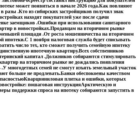
 листовой
Росреестр составил инструкцию для покупателей
отеке может появиться в начале 2026 года.
Как повлияют
в разы .
Кто из сибирских застройщиков получил знак
стройках находят покупателей уже после сдачи
енке заемщиков .
Ошибки при использовании санитарного
артир в новостройках.
Продавцам на вторичном рынке
 меньшей площади .
От роста мошенничества на вторичном
й ипотеки.
С 1 ноября налоговая служба будет списывать
атить число тех, кто сможет получить семейную ипотеку
единственную ипотечную квартиру.
Всех собственников
теринский капитал .
Должников собираются стимулировать
квартир на вторичном рынке не дождались появления
 .
У многодетных семей не смогут изъять земельный участок
ают больше не продлевать.
Банки обеспокоены качеством
опасностью
Кварцвиниловая плитка и ошибки, которых
овостройке: пошаговая инструкция
Арктическую и
еры поддержки спроса на ипотеку собираются запустить в