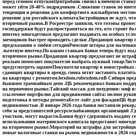
перед сезоном отпусков
Центробанк снизил ключевую ставку
может уйти 20-40% подрядчиков .
Снижение ставок по ипоте
тенденции и решения для комфортного жилья
Время местное
решение для российского климата
Застройщики не ждут, что
вторичный рынок.
В Росреестре заявили, что готовы прове
господдержки будут распространяться на тех, кто строит б
ипотеку многодетным предлагают выдавать на особых усло
заемщиков быстрее проводить сделки .
Продавцов квартир п
предсказания о любви сегодня
Римские шторы для маленьки
льготную ипотеку.
По каким ставкам банки теперь будут выд
вторичном рынке.
Продавцов квартир предлагают не штраф
реально помогают покупателю выбрать нужный товар
Лист
предусмотреть заранее
Покупатели квартир в новостройках н
сдающих квартиры в аренду, снова хотят заставить платить
на квартиры с ремонтом.
bexdom.ru
bexdom.ru
В Сибири пред
бывшим трамвайным депо .
ЦБ рекомендовал банкам подд
на первичном рынке.
Тайский массаж для похудения: миф и
ссылочное портфолио для продвижения сайта: полное руко
подготовка и методы ремонта
Белт-лайт для фасадов
ЦБ буд
недвижимостью .
В январе 2026 года банки поставили рекорд
себя за представителей ресурсоснабжающих организаций .
Гд
участков, могут вырасти.
Банки будут сдерживать выдачу с
использования материнского капитала предоставят многод
на вторичном рынке.
Мораторий на штрафы для застройщик
новые налоговые ставки на рынок недвижимости в 2026 го