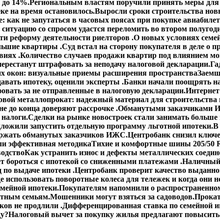
 до 14%.
Региональным властям поручили принять меры для 
ке на время остановилось.
Выросли сроки строительства но
: как не запутаться в часовых поясах при покупке авиабиле
 ситуацию со спросом удастся переломить во втором полугод
сти реформу деятельности риелторов .
О новых условиях семей
ольшие квартиры .
Суд встал на сторону покупателя в деле о
виях .
Количество случаев продажи квартир под влиянием мо
ерестанут штрафовать за неподачу налоговой декларации.
Га
х окон: визуальные приемы расширения пространства
Заемщ
авать ипотеку, оценили эксперты .
Банки начали поощрять н
овать за не отправленные в налоговую декларации.
Интернет
овой металлопрокат: надежный материал для строительства 
е до конца доверяют рассрочке .
Обманутыми заказчиками И
 налоги.
Сделки на рынке новостроек стали занимать больше
ложили запустить отдельную программу льготной ипотеки.
В
ержать обманутых заказчиков ИЖС.
Центробанк снизил ключе
ли эффективная методика
Тихие и комфортные шины 205/50 R
водство
Как устранить износ и дефекты металлических соедин
ет бороться с ипотекой со сниженными платежами .
Наличный 
 по выдаче ипотеки .
Центробанк проверит качество выданно
е использовать поворотные колеса для тележек и когда они н
емейной ипотеки.
Покупателям напомнили о распространенном
етным семьям.
Мошенники могут взяться за садоводов.
Прокат
ов не продлили .
Дифференцированная ставка по семейной ип
ду?
Налоговый вычет за покупку жилья предлагают повысить 