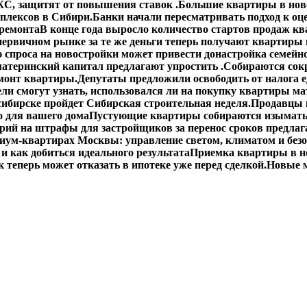
С, защитят от повышения ставок .
Большие квартиры в ново
плексов в Сибири.
Банки начали пересматривать подход к оц
 ремонта
В конце года выросло количество стартов продаж кв
первичном рынке за те же деньги теперь получают квартиры
спроса на новостройки может привести донастройка семейно
материнский капитал предлагают упростить .
Собираются сокр
монт квартиры.
Депутаты предложили освободить от налога 
ли смогут узнать, использовался ли на покупку квартиры ма
сибирске пройдет Сибирская строительная неделя.
Продавцы 
о для вашего дома
Пустующие квартиры собираются изымать
ий на штрафы для застройщиков за перенос сроков предлаг
иум-квартирах Москвы: управление светом, климатом и без
 и как добиться идеального результата
Приемка квартиры в н
 теперь может отказать в ипотеке уже перед сделкой.
Новые м