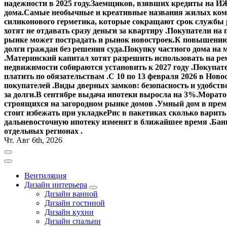
надежности в 2025 году.
Заемщиков, взявших кредиты на ИЖ
дома.
Самые необычные и креативные названия жилых ком
силиконового герметика, которые сокращают срок службы
хотят не отдавать сразу деньги за квартиру .
Покупатели на 
рынке может пострадать и рынок новостроек.
К повышению 
долги граждан без решения суда.
Покупку частного дома на 
.
Материнский капитал хотят разрешить использовать на ре
недвижимости собираются установить к 2027 году .
Покупате
платить по обязательствам .
С 10 по 13 февраля 2026 в Ново
покупателей .
Виды дверных замков: безопасность и удобств
за долги.
В сентябре выдача ипотеки выросла на 3%.
Моратор
строящихся на загородном рынке домов .
Умный дом в прем
стоит избежать при укладке
Рис в пакетиках сколько варить
дальневосточную ипотеку изменят в ближайшее время .
Банк
отдельных регионах .
Чт. Авг 6th, 2026
Вентиляция
Дизайн интерьера
Дизайн ванной
Дизайн гостиной
Дизайн кухни
Дизайн спальни