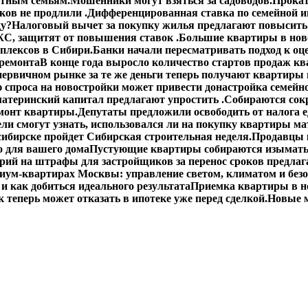
етным семьям.
Мошенники могут взяться за садоводов.
Прокат
ов не продлили .
Дифференцированная ставка по семейной ип
ду?
Налоговый вычет за покупку жилья предлагают повысить 
С, защитят от повышения ставок .
Большие квартиры в ново
плексов в Сибири.
Банки начали пересматривать подход к оц
 ремонта
В конце года выросло количество стартов продаж кв
первичном рынке за те же деньги теперь получают квартиры
спроса на новостройки может привести донастройка семейно
материнский капитал предлагают упростить .
Собираются сокр
монт квартиры.
Депутаты предложили освободить от налога 
ли смогут узнать, использовался ли на покупку квартиры ма
сибирске пройдет Сибирская строительная неделя.
Продавцы 
о для вашего дома
Пустующие квартиры собираются изымать
ий на штрафы для застройщиков за перенос сроков предлаг
иум-квартирах Москвы: управление светом, климатом и без
 и как добиться идеального результата
Приемка квартиры в н
 теперь может отказать в ипотеке уже перед сделкой.
Новые м