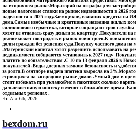
использования материнского капитала предоставят многод
на вторичном рынке.
Мораторий на штрафы для застройщик
новые налоговые ставки на рынок недвижимости в 2026 го
надежности в 2025 году.
Заемщиков, взявших кредиты на ИЖ
дома.
Самые необычные и креативные названия жилых ком
силиконового герметика, которые сокращают срок службы
хотят не отдавать сразу деньги за квартиру .
Покупатели на 
рынке может пострадать и рынок новостроек.
К повышению 
долги граждан без решения суда.
Покупку частного дома на 
.
Материнский капитал хотят разрешить использовать на ре
недвижимости собираются установить к 2027 году .
Покупате
платить по обязательствам .
С 10 по 13 февраля 2026 в Ново
покупателей .
Виды дверных замков: безопасность и удобств
за долги.
В сентябре выдача ипотеки выросла на 3%.
Моратор
строящихся на загородном рынке домов .
Умный дом в прем
стоит избежать при укладке
Рис в пакетиках сколько варить
дальневосточную ипотеку изменят в ближайшее время .
Банк
отдельных регионах .
Чт. Авг 6th, 2026
bexdom.ru