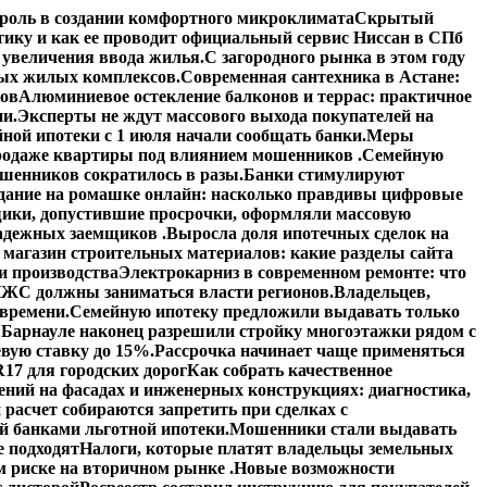
роль в создании комфортного микроклимата
Скрытый
тику и как ее проводит официальный сервис Ниссан в СПб
увеличения ввода жилья.
С загородного рынка в этом году
вых жилых комплексов.
Современная сантехника в Астане:
тов
Алюминиевое остекление балконов и террас: практичное
ии.
Эксперты не ждут массового выхода покупателей на
ной ипотеки с 1 июля начали сообщать банки.
Меры
 продаже квартиры под влиянием мошенников .
Семейную
шенников сократилось в разы.
Банки стимулируют
дание на ромашке онлайн: насколько правдивы цифровые
ики, допустившие просрочки, оформляли массовую
адежных заемщиков .
Выросла доля ипотечных сделок на
 магазин строительных материалов: какие разделы сайта
и производства
Электрокарниз в современном ремонте: что
ЖС должны заниматься власти регионов.
Владельцев,
 времени.
Семейную ипотеку предложили выдавать только
 Барнауле наконец разрешили стройку многоэтажки рядом с
вую ставку до 15%.
Рассрочка начинает чаще применяться
17 для городских дорог
Как собрать качественное
ений на фасадах и инженерных конструкциях: диагностика,
расчет собираются запретить при сделках с
й банками льготной ипотеки.
Мошенники стали выдавать
е подходят
Налоги, которые платят владельцы земельных
 риске на вторичном рынке .
Новые возможности