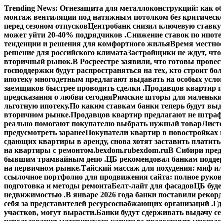
Перейти
Trending News:
Огнезащита для металлоконструкций: как об
к
монтаж вентиляции под натяжным потолком без критическ
содержимому
перед сезоном отпусков
Центробанк снизил ключевую ставку
может уйти 20-40% подрядчиков .
Снижение ставок по ипоте
тенденции и решения для комфортного жилья
Время местное
решение для российского климата
Застройщики не ждут, что
вторичный рынок.
В Росреестре заявили, что готовы прове
господдержки будут распространяться на тех, кто строит б
ипотеку многодетным предлагают выдавать на особых усло
заемщиков быстрее проводить сделки .
Продавцов квартир п
предсказания о любви сегодня
Римские шторы для маленьки
льготную ипотеку.
По каким ставкам банки теперь будут выд
вторичном рынке.
Продавцов квартир предлагают не штраф
реально помогают покупателю выбрать нужный товар
Лист
предусмотреть заранее
Покупатели квартир в новостройках н
сдающих квартиры в аренду, снова хотят заставить платить
на квартиры с ремонтом.
bexdom.ru
bexdom.ru
В Сибири пред
бывшим трамвайным депо .
ЦБ рекомендовал банкам подд
на первичном рынке.
Тайский массаж для похудения: миф и
ссылочное портфолио для продвижения сайта: полное руко
подготовка и методы ремонта
Белт-лайт для фасадов
ЦБ буд
недвижимостью .
В январе 2026 года банки поставили рекорд
себя за представителей ресурсоснабжающих организаций .
Гд
участков, могут вырасти.
Банки будут сдерживать выдачу с