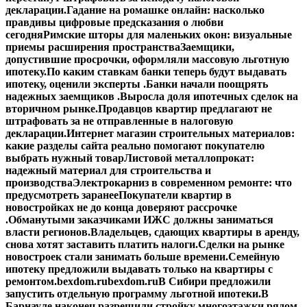
декларации.
Гадание на ромашке онлайн: насколько
правдивы цифровые предсказания о любви
сегодня
Римские шторы для маленьких окон: визуальные
приемы расширения пространства
Заемщики,
допустившие просрочки, оформляли массовую льготную
ипотеку.
По каким ставкам банки теперь будут выдавать
ипотеку, оценили эксперты .
Банки начали поощрять
надежных заемщиков .
Выросла доля ипотечных сделок на
вторичном рынке.
Продавцов квартир предлагают не
штрафовать за не отправленные в налоговую
декларации.
Интернет магазин строительных материалов:
какие разделы сайта реально помогают покупателю
выбрать нужный товар
Листовой металлопрокат:
надежный материал для строительства и
производства
Электрокарниз в современном ремонте: что
предусмотреть заранее
Покупатели квартир в
новостройках не до конца доверяют рассрочке
.
Обманутыми заказчиками ИЖС должны заниматься
власти регионов.
Владельцев, сдающих квартиры в аренду,
снова хотят заставить платить налоги.
Сделки на рынке
новостроек стали занимать больше времени.
Семейную
ипотеку предложили выдавать только на квартиры с
ремонтом.
bexdom.ru
bexdom.ru
В Сибири предложили
запустить отдельную программу льготной ипотеки.
В
Барнауле наконец разрешили стройку многоэтажки рядом