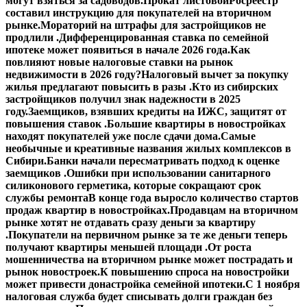
могут взяться за садоводов.
Прокат листовой
Росреестр
составил инструкцию для покупателей на вторичном
рынке.
Мораторий на штрафы для застройщиков не
продлили .
Дифференцированная ставка по семейной
ипотеке может появиться в начале 2026 года.
Как
повлияют новые налоговые ставки на рынок
недвижимости в 2026 году?
Налоговый вычет за покупку
жилья предлагают повысить в разы .
Кто из сибирских
застройщиков получил знак надежности в 2025
году.
Заемщиков, взявших кредиты на ИЖС, защитят от
повышения ставок .
Большие квартиры в новостройках
находят покупателей уже после сдачи дома.
Самые
необычные и креативные названия жилых комплексов в
Сибири.
Банки начали пересматривать подход к оценке
заемщиков .
Ошибки при использовании санитарного
силиконового герметика, которые сокращают срок
службы ремонта
В конце года выросло количество стартов
продаж квартир в новостройках.
Продавцам на вторичном
рынке хотят не отдавать сразу деньги за квартиру
.
Покупатели на первичном рынке за те же деньги теперь
получают квартиры меньшей площади .
От роста
мошенничества на вторичном рынке может пострадать и
рынок новостроек.
К повышению спроса на новостройки
может привести донастройка семейной ипотеки.
С 1 ноября
налоговая служба будет списывать долги граждан без