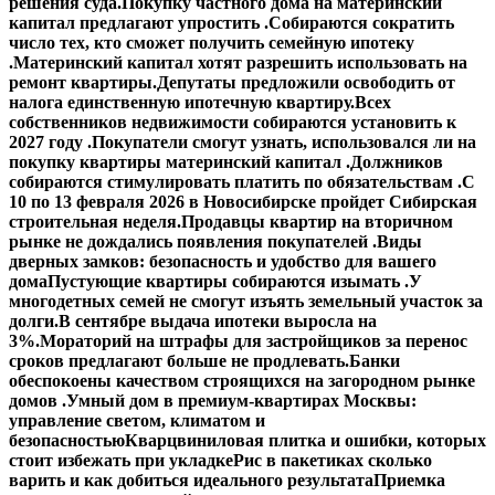
решения суда.
Покупку частного дома на материнский
капитал предлагают упростить .
Собираются сократить
число тех, кто сможет получить семейную ипотеку
.
Материнский капитал хотят разрешить использовать на
ремонт квартиры.
Депутаты предложили освободить от
налога единственную ипотечную квартиру.
Всех
собственников недвижимости собираются установить к
2027 году .
Покупатели смогут узнать, использовался ли на
покупку квартиры материнский капитал .
Должников
собираются стимулировать платить по обязательствам .
С
10 по 13 февраля 2026 в Новосибирске пройдет Сибирская
строительная неделя.
Продавцы квартир на вторичном
рынке не дождались появления покупателей .
Виды
дверных замков: безопасность и удобство для вашего
дома
Пустующие квартиры собираются изымать .
У
многодетных семей не смогут изъять земельный участок за
долги.
В сентябре выдача ипотеки выросла на
3%.
Мораторий на штрафы для застройщиков за перенос
сроков предлагают больше не продлевать.
Банки
обеспокоены качеством строящихся на загородном рынке
домов .
Умный дом в премиум-квартирах Москвы:
управление светом, климатом и
безопасностью
Кварцвиниловая плитка и ошибки, которых
стоит избежать при укладке
Рис в пакетиках сколько
варить и как добиться идеального результата
Приемка