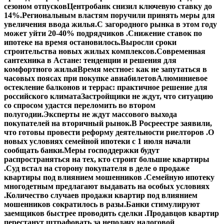
сезоном отпусков
Центробанк снизил ключевую ставку до
14%.
Региональным властям поручили принять меры для
увеличения ввода жилья.
С загородного рынка в этом году
может уйти 20-40% подрядчиков .
Снижение ставок по
ипотеке на время остановилось.
Выросли сроки
строительства новых жилых комплексов.
Современная
сантехника в Астане: тенденции и решения для
комфортного жилья
Время местное: как не запутаться в
часовых поясах при покупке авиабилетов
Алюминиевое
остекление балконов и террас: практичное решение для
российского климата
Застройщики не ждут, что ситуацию
со спросом удастся переломить во втором
полугодии.
Эксперты не ждут массового выхода
покупателей на вторичный рынок.
В Росреестре заявили,
что готовы провести реформу деятельности риелторов .
О
новых условиях семейной ипотеки с 1 июля начали
сообщать банки.
Меры господдержки будут
распространяться на тех, кто строит большие квартиры
.
Суд встал на сторону покупателя в деле о продаже
квартиры под влиянием мошенников .
Семейную ипотеку
многодетным предлагают выдавать на особых условиях
.
Количество случаев продажи квартир под влиянием
мошенников сократилось в разы.
Банки стимулируют
заемщиков быстрее проводить сделки .
Продавцов квартир
перестанут штрафовать за неподачу налоговой