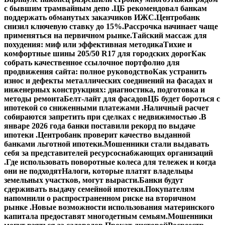
с бывшим трамвайным депо .
ЦБ рекомендовал банкам
поддержать обманутых заказчиков ИЖС.
Центробанк
снизил ключевую ставку до 15%.
Рассрочка начинает чаще
применяться на первичном рынке.
Тайский массаж для
похудения: миф или эффективная методика
Тихие и
комфортные шины 205/50 R17 для городских дорог
Как
собрать качественное ссылочное портфолио для
продвижения сайта: полное руководство
Как устранить
износ и дефекты металлических соединений на фасадах и
инженерных конструкциях: диагностика, подготовка и
методы ремонта
Белт-лайт для фасадов
ЦБ будет бороться с
ипотекой со сниженными платежами .
Наличный расчет
собираются запретить при сделках с недвижимостью .
В
январе 2026 года банки поставили рекорд по выдаче
ипотеки .
Центробанк проверит качество выданной
банками льготной ипотеки.
Мошенники стали выдавать
себя за представителей ресурсоснабжающих организаций
.
Где использовать поворотные колеса для тележек и когда
они не подходят
Налоги, которые платят владельцы
земельных участков, могут вырасти.
Банки будут
сдерживать выдачу семейной ипотеки.
Покупателям
напомнили о распространенном риске на вторичном
рынке .
Новые возможности использования материнского
капитала предоставят многодетным семьям.
Мошенники