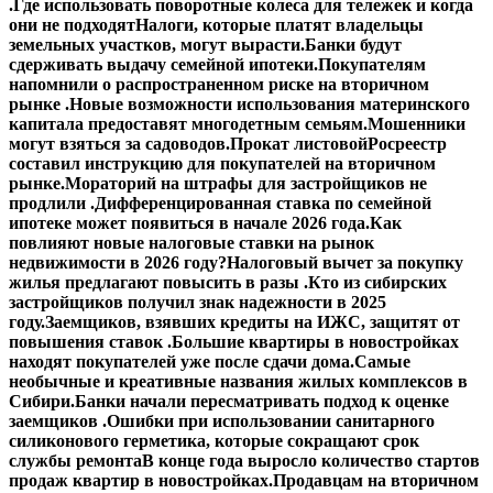
.
Где использовать поворотные колеса для тележек и когда
они не подходят
Налоги, которые платят владельцы
земельных участков, могут вырасти.
Банки будут
сдерживать выдачу семейной ипотеки.
Покупателям
напомнили о распространенном риске на вторичном
рынке .
Новые возможности использования материнского
капитала предоставят многодетным семьям.
Мошенники
могут взяться за садоводов.
Прокат листовой
Росреестр
составил инструкцию для покупателей на вторичном
рынке.
Мораторий на штрафы для застройщиков не
продлили .
Дифференцированная ставка по семейной
ипотеке может появиться в начале 2026 года.
Как
повлияют новые налоговые ставки на рынок
недвижимости в 2026 году?
Налоговый вычет за покупку
жилья предлагают повысить в разы .
Кто из сибирских
застройщиков получил знак надежности в 2025
году.
Заемщиков, взявших кредиты на ИЖС, защитят от
повышения ставок .
Большие квартиры в новостройках
находят покупателей уже после сдачи дома.
Самые
необычные и креативные названия жилых комплексов в
Сибири.
Банки начали пересматривать подход к оценке
заемщиков .
Ошибки при использовании санитарного
силиконового герметика, которые сокращают срок
службы ремонта
В конце года выросло количество стартов
продаж квартир в новостройках.
Продавцам на вторичном