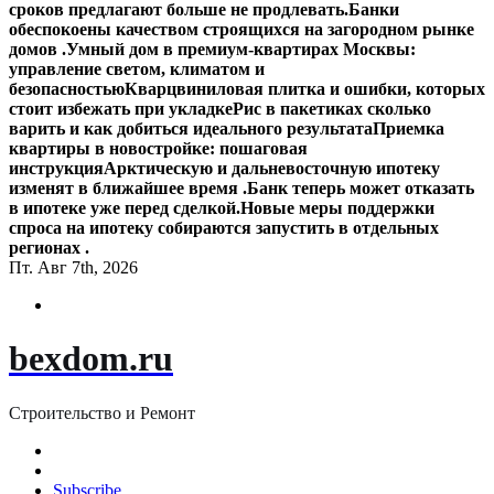
сроков предлагают больше не продлевать.
Банки
обеспокоены качеством строящихся на загородном рынке
домов .
Умный дом в премиум-квартирах Москвы:
управление светом, климатом и
безопасностью
Кварцвиниловая плитка и ошибки, которых
стоит избежать при укладке
Рис в пакетиках сколько
варить и как добиться идеального результата
Приемка
квартиры в новостройке: пошаговая
инструкция
Арктическую и дальневосточную ипотеку
изменят в ближайшее время .
Банк теперь может отказать
в ипотеке уже перед сделкой.
Новые меры поддержки
спроса на ипотеку собираются запустить в отдельных
регионах .
Пт. Авг 7th, 2026
bexdom.ru
Строительство и Ремонт
Subscribe