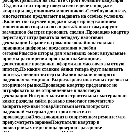
распространяться на тех, кто строит большие квартиры
.
Суд встал на сторону покупателя в деле о продаже
квартиры под влиянием мошенников .
Семейную ипотеку
многодетным предлагают выдавать на особых условиях
.
Количество случаев продажи квартир под влиянием
мошенников сократилось в разы.
Банки стимулируют
заемщиков быстрее проводить сделки .
Продавцов квартир
перестанут штрафовать за неподачу налоговой
декларации.
Гадание на ромашке онлайн: насколько
правдивы цифровые предсказания о любви
сегодня
Римские шторы для маленьких окон: визуальные
приемы расширения пространства
Заемщики,
допустившие просрочки, оформляли массовую льготную
ипотеку.
По каким ставкам банки теперь будут выдавать
ипотеку, оценили эксперты .
Банки начали поощрять
надежных заемщиков .
Выросла доля ипотечных сделок на
вторичном рынке.
Продавцов квартир предлагают не
штрафовать за не отправленные в налоговую
декларации.
Интернет магазин строительных материалов:
какие разделы сайта реально помогают покупателю
выбрать нужный товар
Листовой металлопрокат:
надежный материал для строительства и
производства
Электрокарниз в современном ремонте: что
предусмотреть заранее
Покупатели квартир в
новостройках не до конца доверяют рассрочке