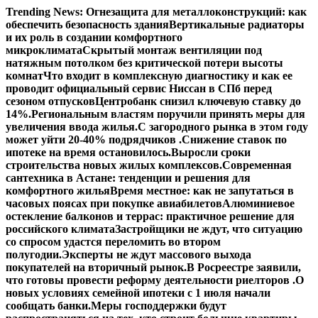
Перейти
Trending News:
Огнезащита для металлоконструкций: как
к
обеспечить безопасность здания
Вертикальные радиаторы
содержимому
и их роль в создании комфортного
микроклимата
Скрытый монтаж вентиляции под
натяжным потолком без критической потери высоты
комнат
Что входит в комплексную диагностику и как ее
проводит официальный сервис Ниссан в СПб перед
сезоном отпусков
Центробанк снизил ключевую ставку до
14%.
Региональным властям поручили принять меры для
увеличения ввода жилья.
С загородного рынка в этом году
может уйти 20-40% подрядчиков .
Снижение ставок по
ипотеке на время остановилось.
Выросли сроки
строительства новых жилых комплексов.
Современная
сантехника в Астане: тенденции и решения для
комфортного жилья
Время местное: как не запутаться в
часовых поясах при покупке авиабилетов
Алюминиевое
остекление балконов и террас: практичное решение для
российского климата
Застройщики не ждут, что ситуацию
со спросом удастся переломить во втором
полугодии.
Эксперты не ждут массового выхода
покупателей на вторичный рынок.
В Росреестре заявили,
что готовы провести реформу деятельности риелторов .
О
новых условиях семейной ипотеки с 1 июля начали
сообщать банки.
Меры господдержки будут