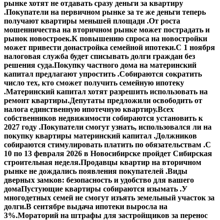
рынке хотят не отдавать сразу деньги за квартиру
.
Покупатели на первичном рынке за те же деньги теперь
получают квартиры меньшей площади .
От роста
мошенничества на вторичном рынке может пострадать и
рынок новостроек.
К повышению спроса на новостройки
может привести донастройка семейной ипотеки.
С 1 ноября
налоговая служба будет списывать долги граждан без
решения суда.
Покупку частного дома на материнский
капитал предлагают упростить .
Собираются сократить
число тех, кто сможет получить семейную ипотеку
.
Материнский капитал хотят разрешить использовать на
ремонт квартиры.
Депутаты предложили освободить от
налога единственную ипотечную квартиру.
Всех
собственников недвижимости собираются установить к
2027 году .
Покупатели смогут узнать, использовался ли на
покупку квартиры материнский капитал .
Должников
собираются стимулировать платить по обязательствам .
С
10 по 13 февраля 2026 в Новосибирске пройдет Сибирская
строительная неделя.
Продавцы квартир на вторичном
рынке не дождались появления покупателей .
Виды
дверных замков: безопасность и удобство для вашего
дома
Пустующие квартиры собираются изымать .
У
многодетных семей не смогут изъять земельный участок за
долги.
В сентябре выдача ипотеки выросла на
3%.
Мораторий на штрафы для застройщиков за перенос