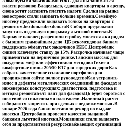
.
Обманутыми заказчиками ИЖС должны заниматься
власти регионов.
Владельцев, сдающих квартиры в аренду,
снова хотят заставить платить налоги.
Сделки на рынке
новостроек стали занимать больше времени.
Семейную
ипотеку предложили выдавать только на квартиры с
ремонтом.
bexdom.ru
bexdom.ru
В Сибири предложили
запустить отдельную программу льготной ипотеки.
В
Барнауле наконец разрешили стройку многоэтажки рядом
с бывшим трамвайным депо .
ЦБ рекомендовал банкам
поддержать обманутых заказчиков ИЖС.
Центробанк
снизил ключевую ставку до 15%.
Рассрочка начинает чаще
применяться на первичном рынке.
Тайский массаж для
похудения: миф или эффективная методика
Тихие и
комфортные шины 205/50 R17 для городских дорог
Как
собрать качественное ссылочное портфолио для
продвижения сайта: полное руководство
Как устранить
износ и дефекты металлических соединений на фасадах и
инженерных конструкциях: диагностика, подготовка и
методы ремонта
Белт-лайт для фасадов
ЦБ будет бороться с
ипотекой со сниженными платежами .
Наличный расчет
собираются запретить при сделках с недвижимостью .
В
январе 2026 года банки поставили рекорд по выдаче
ипотеки .
Центробанк проверит качество выданной
банками льготной ипотеки.
Мошенники стали выдавать
себя за представителей ресурсоснабжающих организаций