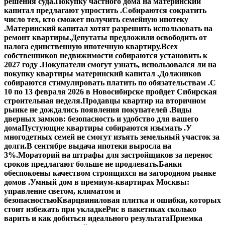
решения суда.
Покупку частного дома на материнский
капитал предлагают упростить .
Собираются сократить
число тех, кто сможет получить семейную ипотеку
.
Материнский капитал хотят разрешить использовать на
ремонт квартиры.
Депутаты предложили освободить от
налога единственную ипотечную квартиру.
Всех
собственников недвижимости собираются установить к
2027 году .
Покупатели смогут узнать, использовался ли на
покупку квартиры материнский капитал .
Должников
собираются стимулировать платить по обязательствам .
С
10 по 13 февраля 2026 в Новосибирске пройдет Сибирская
строительная неделя.
Продавцы квартир на вторичном
рынке не дождались появления покупателей .
Виды
дверных замков: безопасность и удобство для вашего
дома
Пустующие квартиры собираются изымать .
У
многодетных семей не смогут изъять земельный участок за
долги.
В сентябре выдача ипотеки выросла на
3%.
Мораторий на штрафы для застройщиков за перенос
сроков предлагают больше не продлевать.
Банки
обеспокоены качеством строящихся на загородном рынке
домов .
Умный дом в премиум-квартирах Москвы:
управление светом, климатом и
безопасностью
Кварцвиниловая плитка и ошибки, которых
стоит избежать при укладке
Рис в пакетиках сколько
варить и как добиться идеального результата
Приемка