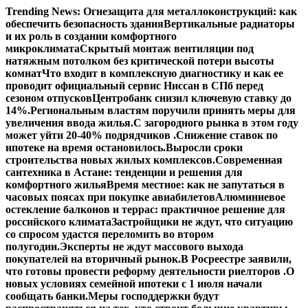
Перейти
Trending News:
Огнезащита для металлоконструкций: как
к
обеспечить безопасность здания
Вертикальные радиаторы
содержимому
и их роль в создании комфортного
микроклимата
Скрытый монтаж вентиляции под
натяжным потолком без критической потери высоты
комнат
Что входит в комплексную диагностику и как ее
проводит официальный сервис Ниссан в СПб перед
сезоном отпусков
Центробанк снизил ключевую ставку до
14%.
Региональным властям поручили принять меры для
увеличения ввода жилья.
С загородного рынка в этом году
может уйти 20-40% подрядчиков .
Снижение ставок по
ипотеке на время остановилось.
Выросли сроки
строительства новых жилых комплексов.
Современная
сантехника в Астане: тенденции и решения для
комфортного жилья
Время местное: как не запутаться в
часовых поясах при покупке авиабилетов
Алюминиевое
остекление балконов и террас: практичное решение для
российского климата
Застройщики не ждут, что ситуацию
со спросом удастся переломить во втором
полугодии.
Эксперты не ждут массового выхода
покупателей на вторичный рынок.
В Росреестре заявили,
что готовы провести реформу деятельности риелторов .
О
новых условиях семейной ипотеки с 1 июля начали
сообщать банки.
Меры господдержки будут