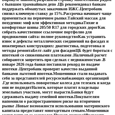
с бывшим трамвайным депо .
ЦБ рекомендовал банкам
поддержать обманутых заказчиков ИЖС.
Центробанк
снизил ключевую ставку до 15%.
Рассрочка начинает чаще
применяться на первичном рынке.
Тайский массаж для
похудения: миф или эффективная методика
Тихие и
комфортные шины 205/50 R17 для городских дорог
Как
собрать качественное ссылочное портфолио для
продвижения сайта: полное руководство
Как устранить
износ и дефекты металлических соединений на фасадах и
инженерных конструкциях: диагностика, подготовка и
методы ремонта
Белт-лайт для фасадов
ЦБ будет бороться с
ипотекой со сниженными платежами .
Наличный расчет
собираются запретить при сделках с недвижимостью .
В
январе 2026 года банки поставили рекорд по выдаче
ипотеки .
Центробанк проверит качество выданной
банками льготной ипотеки.
Мошенники стали выдавать
себя за представителей ресурсоснабжающих организаций
.
Где использовать поворотные колеса для тележек и когда
они не подходят
Налоги, которые платят владельцы
земельных участков, могут вырасти.
Банки будут
сдерживать выдачу семейной ипотеки.
Покупателям
напомнили о распространенном риске на вторичном
рынке .
Новые возможности использования материнского
капитала предоставят многодетным семьям.
Мошенники