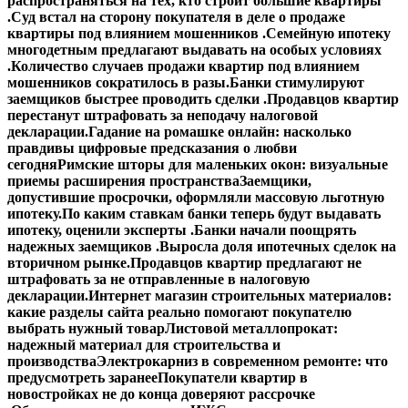
распространяться на тех, кто строит большие квартиры
.
Суд встал на сторону покупателя в деле о продаже
квартиры под влиянием мошенников .
Семейную ипотеку
многодетным предлагают выдавать на особых условиях
.
Количество случаев продажи квартир под влиянием
мошенников сократилось в разы.
Банки стимулируют
заемщиков быстрее проводить сделки .
Продавцов квартир
перестанут штрафовать за неподачу налоговой
декларации.
Гадание на ромашке онлайн: насколько
правдивы цифровые предсказания о любви
сегодня
Римские шторы для маленьких окон: визуальные
приемы расширения пространства
Заемщики,
допустившие просрочки, оформляли массовую льготную
ипотеку.
По каким ставкам банки теперь будут выдавать
ипотеку, оценили эксперты .
Банки начали поощрять
надежных заемщиков .
Выросла доля ипотечных сделок на
вторичном рынке.
Продавцов квартир предлагают не
штрафовать за не отправленные в налоговую
декларации.
Интернет магазин строительных материалов:
какие разделы сайта реально помогают покупателю
выбрать нужный товар
Листовой металлопрокат:
надежный материал для строительства и
производства
Электрокарниз в современном ремонте: что
предусмотреть заранее
Покупатели квартир в
новостройках не до конца доверяют рассрочке