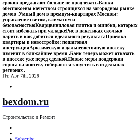
сроков предлагают больше не продлевать.
Банки
обеспокоены качеством строящихся на загородном рынке
домов .
Умный дом в премиум-квартирах Москвы:
управление светом, климатом и
безопасностью
Кварцвиниловая плитка и ошибки, которых
стоит избежать при укладке
Рис в пакетиках сколько
варить и как добиться идеального результата
Приемка
квартиры в новостройке: пошаговая
инструкция
Арктическую и дальневосточную ипотеку
изменят в ближайшее время .
Банк теперь может отказать
в ипотеке уже перед сделкой.
Новые меры поддержки
спроса на ипотеку собираются запустить в отдельных
регионах .
Пт. Авг 7th, 2026
bexdom.ru
Строительство и Ремонт
Subscribe