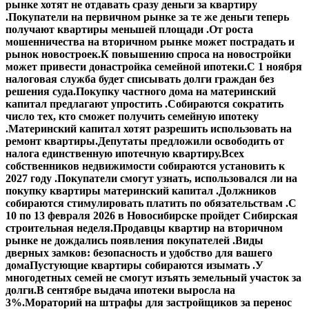
рынке хотят не отдавать сразу деньги за квартиру
.
Покупатели на первичном рынке за те же деньги теперь
получают квартиры меньшей площади .
От роста
мошенничества на вторичном рынке может пострадать и
рынок новостроек.
К повышению спроса на новостройки
может привести донастройка семейной ипотеки.
С 1 ноября
налоговая служба будет списывать долги граждан без
решения суда.
Покупку частного дома на материнский
капитал предлагают упростить .
Собираются сократить
число тех, кто сможет получить семейную ипотеку
.
Материнский капитал хотят разрешить использовать на
ремонт квартиры.
Депутаты предложили освободить от
налога единственную ипотечную квартиру.
Всех
собственников недвижимости собираются установить к
2027 году .
Покупатели смогут узнать, использовался ли на
покупку квартиры материнский капитал .
Должников
собираются стимулировать платить по обязательствам .
С
10 по 13 февраля 2026 в Новосибирске пройдет Сибирская
строительная неделя.
Продавцы квартир на вторичном
рынке не дождались появления покупателей .
Виды
дверных замков: безопасность и удобство для вашего
дома
Пустующие квартиры собираются изымать .
У
многодетных семей не смогут изъять земельный участок за
долги.
В сентябре выдача ипотеки выросла на
3%.
Мораторий на штрафы для застройщиков за перенос