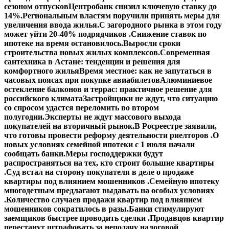
сезоном отпусков
Центробанк снизил ключевую ставку до
14%.
Региональным властям поручили принять меры для
увеличения ввода жилья.
С загородного рынка в этом году
может уйти 20-40% подрядчиков .
Снижение ставок по
ипотеке на время остановилось.
Выросли сроки
строительства новых жилых комплексов.
Современная
сантехника в Астане: тенденции и решения для
комфортного жилья
Время местное: как не запутаться в
часовых поясах при покупке авиабилетов
Алюминиевое
остекление балконов и террас: практичное решение для
российского климата
Застройщики не ждут, что ситуацию
со спросом удастся переломить во втором
полугодии.
Эксперты не ждут массового выхода
покупателей на вторичный рынок.
В Росреестре заявили,
что готовы провести реформу деятельности риелторов .
О
новых условиях семейной ипотеки с 1 июля начали
сообщать банки.
Меры господдержки будут
распространяться на тех, кто строит большие квартиры
.
Суд встал на сторону покупателя в деле о продаже
квартиры под влиянием мошенников .
Семейную ипотеку
многодетным предлагают выдавать на особых условиях
.
Количество случаев продажи квартир под влиянием
мошенников сократилось в разы.
Банки стимулируют
заемщиков быстрее проводить сделки .
Продавцов квартир
перестанут штрафовать за неподачу налоговой