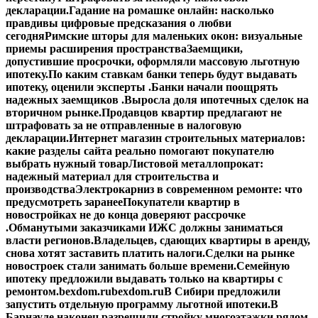
декларации.
Гадание на ромашке онлайн: насколько
правдивы цифровые предсказания о любви
сегодня
Римские шторы для маленьких окон: визуальные
приемы расширения пространства
Заемщики,
допустившие просрочки, оформляли массовую льготную
ипотеку.
По каким ставкам банки теперь будут выдавать
ипотеку, оценили эксперты .
Банки начали поощрять
надежных заемщиков .
Выросла доля ипотечных сделок на
вторичном рынке.
Продавцов квартир предлагают не
штрафовать за не отправленные в налоговую
декларации.
Интернет магазин строительных материалов:
какие разделы сайта реально помогают покупателю
выбрать нужный товар
Листовой металлопрокат:
надежный материал для строительства и
производства
Электрокарниз в современном ремонте: что
предусмотреть заранее
Покупатели квартир в
новостройках не до конца доверяют рассрочке
.
Обманутыми заказчиками ИЖС должны заниматься
власти регионов.
Владельцев, сдающих квартиры в аренду,
снова хотят заставить платить налоги.
Сделки на рынке
новостроек стали занимать больше времени.
Семейную
ипотеку предложили выдавать только на квартиры с
ремонтом.
bexdom.ru
bexdom.ru
В Сибири предложили
запустить отдельную программу льготной ипотеки.
В
Барнауле наконец разрешили стройку многоэтажки рядом