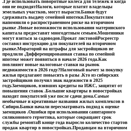
.
Где использовать поворотные колеса для тележек и когда
они не подходят
Налоги, которые платят владельцы
земельных участков, могут вырасти.
Банки будут
сдерживать выдачу семейной ипотеки.
Покупателям
напомнили о распространенном риске на вторичном
рынке .
Новые возможности использования материнского
капитала предоставят многодетным семьям.
Мошенники
могут взяться за садоводов.
Прокат листовой
Росреестр
составил инструкцию для покупателей на вторичном
рынке.
Мораторий на штрафы для застройщиков не
продлили .
Дифференцированная ставка по семейной
ипотеке может появиться в начале 2026 года.
Как
повлияют новые налоговые ставки на рынок
недвижимости в 2026 году?
Налоговый вычет за покупку
жилья предлагают повысить в разы .
Кто из сибирских
застройщиков получил знак надежности в 2025
году.
Заемщиков, взявших кредиты на ИЖС, защитят от
повышения ставок .
Большие квартиры в новостройках
находят покупателей уже после сдачи дома.
Самые
необычные и креативные названия жилых комплексов в
Сибири.
Банки начали пересматривать подход к оценке
заемщиков .
Ошибки при использовании санитарного
силиконового герметика, которые сокращают срок
службы ремонта
В конце года выросло количество стартов
продаж квартир в новостройках.
Продавцам на вторичном