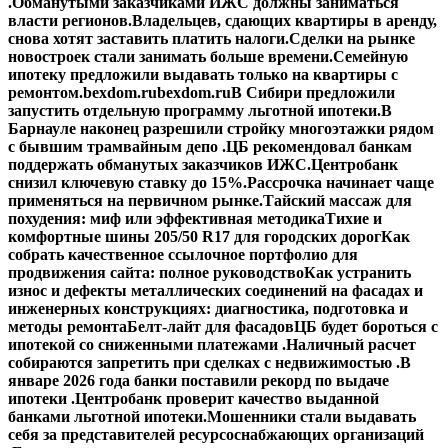
.
Обманутыми заказчиками ИЖС должны заниматься
власти регионов.
Владельцев, сдающих квартиры в аренду,
снова хотят заставить платить налоги.
Сделки на рынке
новостроек стали занимать больше времени.
Семейную
ипотеку предложили выдавать только на квартиры с
ремонтом.
bexdom.ru
bexdom.ru
В Сибири предложили
запустить отдельную программу льготной ипотеки.
В
Барнауле наконец разрешили стройку многоэтажки рядом
с бывшим трамвайным депо .
ЦБ рекомендовал банкам
поддержать обманутых заказчиков ИЖС.
Центробанк
снизил ключевую ставку до 15%.
Рассрочка начинает чаще
применяться на первичном рынке.
Тайский массаж для
похудения: миф или эффективная методика
Тихие и
комфортные шины 205/50 R17 для городских дорог
Как
собрать качественное ссылочное портфолио для
продвижения сайта: полное руководство
Как устранить
износ и дефекты металлических соединений на фасадах и
инженерных конструкциях: диагностика, подготовка и
методы ремонта
Белт-лайт для фасадов
ЦБ будет бороться с
ипотекой со сниженными платежами .
Наличный расчет
собираются запретить при сделках с недвижимостью .
В
январе 2026 года банки поставили рекорд по выдаче
ипотеки .
Центробанк проверит качество выданной
банками льготной ипотеки.
Мошенники стали выдавать
себя за представителей ресурсоснабжающих организаций