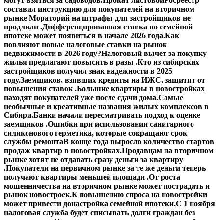
могут взяться за садоводов.
Прокат листовой
Росреестр
составил инструкцию для покупателей на вторичном
рынке.
Мораторий на штрафы для застройщиков не
продлили .
Дифференцированная ставка по семейной
ипотеке может появиться в начале 2026 года.
Как
повлияют новые налоговые ставки на рынок
недвижимости в 2026 году?
Налоговый вычет за покупку
жилья предлагают повысить в разы .
Кто из сибирских
застройщиков получил знак надежности в 2025
году.
Заемщиков, взявших кредиты на ИЖС, защитят от
повышения ставок .
Большие квартиры в новостройках
находят покупателей уже после сдачи дома.
Самые
необычные и креативные названия жилых комплексов в
Сибири.
Банки начали пересматривать подход к оценке
заемщиков .
Ошибки при использовании санитарного
силиконового герметика, которые сокращают срок
службы ремонта
В конце года выросло количество стартов
продаж квартир в новостройках.
Продавцам на вторичном
рынке хотят не отдавать сразу деньги за квартиру
.
Покупатели на первичном рынке за те же деньги теперь
получают квартиры меньшей площади .
От роста
мошенничества на вторичном рынке может пострадать и
рынок новостроек.
К повышению спроса на новостройки
может привести донастройка семейной ипотеки.
С 1 ноября
налоговая служба будет списывать долги граждан без