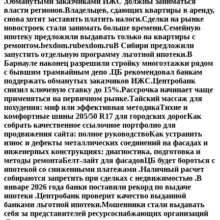
.
Обманутыми заказчиками ИЖС должны заниматься
власти регионов.
Владельцев, сдающих квартиры в аренду,
снова хотят заставить платить налоги.
Сделки на рынке
новостроек стали занимать больше времени.
Семейную
ипотеку предложили выдавать только на квартиры с
ремонтом.
bexdom.ru
bexdom.ru
В Сибири предложили
запустить отдельную программу льготной ипотеки.
В
Барнауле наконец разрешили стройку многоэтажки рядом
с бывшим трамвайным депо .
ЦБ рекомендовал банкам
поддержать обманутых заказчиков ИЖС.
Центробанк
снизил ключевую ставку до 15%.
Рассрочка начинает чаще
применяться на первичном рынке.
Тайский массаж для
похудения: миф или эффективная методика
Тихие и
комфортные шины 205/50 R17 для городских дорог
Как
собрать качественное ссылочное портфолио для
продвижения сайта: полное руководство
Как устранить
износ и дефекты металлических соединений на фасадах и
инженерных конструкциях: диагностика, подготовка и
методы ремонта
Белт-лайт для фасадов
ЦБ будет бороться с
ипотекой со сниженными платежами .
Наличный расчет
собираются запретить при сделках с недвижимостью .
В
январе 2026 года банки поставили рекорд по выдаче
ипотеки .
Центробанк проверит качество выданной
банками льготной ипотеки.
Мошенники стали выдавать
себя за представителей ресурсоснабжающих организаций