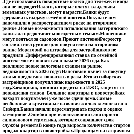
.
Где использовать поворотные колеса для тележек и когда
они не подходят
Налоги, которые платят владельцы
земельных участков, могут вырасти.
Банки будут
сдерживать выдачу семейной ипотеки.
Покупателям
напомнили о распространенном риске на вторичном
рынке .
Новые возможности использования материнского
капитала предоставят многодетным семьям.
Мошенники
могут взяться за садоводов.
Прокат листовой
Росреестр
составил инструкцию для покупателей на вторичном
рынке.
Мораторий на штрафы для застройщиков не
продлили .
Дифференцированная ставка по семейной
ипотеке может появиться в начале 2026 года.
Как
повлияют новые налоговые ставки на рынок
недвижимости в 2026 году?
Налоговый вычет за покупку
жилья предлагают повысить в разы .
Кто из сибирских
застройщиков получил знак надежности в 2025
году.
Заемщиков, взявших кредиты на ИЖС, защитят от
повышения ставок .
Большие квартиры в новостройках
находят покупателей уже после сдачи дома.
Самые
необычные и креативные названия жилых комплексов в
Сибири.
Банки начали пересматривать подход к оценке
заемщиков .
Ошибки при использовании санитарного
силиконового герметика, которые сокращают срок
службы ремонта
В конце года выросло количество стартов
продаж квартир в новостройках.
Продавцам на вторичном