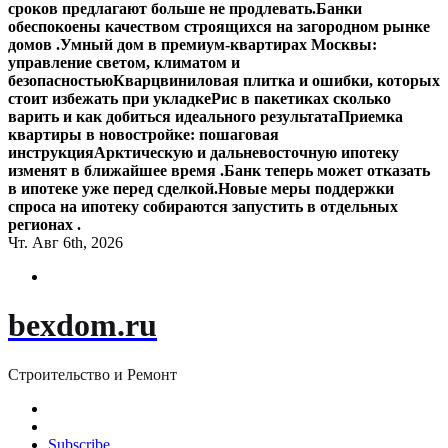
сроков предлагают больше не продлевать.
Банки
обеспокоены качеством строящихся на загородном рынке
домов .
Умный дом в премиум-квартирах Москвы:
управление светом, климатом и
безопасностью
Кварцвиниловая плитка и ошибки, которых
стоит избежать при укладке
Рис в пакетиках сколько
варить и как добиться идеального результата
Приемка
квартиры в новостройке: пошаговая
инструкция
Арктическую и дальневосточную ипотеку
изменят в ближайшее время .
Банк теперь может отказать
в ипотеке уже перед сделкой.
Новые меры поддержки
спроса на ипотеку собираются запустить в отдельных
регионах .
Чт. Авг 6th, 2026
bexdom.ru
Строительство и Ремонт
Subscribe