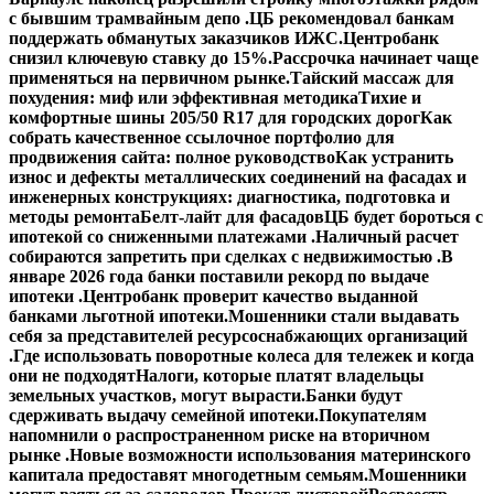
с бывшим трамвайным депо .
ЦБ рекомендовал банкам
поддержать обманутых заказчиков ИЖС.
Центробанк
снизил ключевую ставку до 15%.
Рассрочка начинает чаще
применяться на первичном рынке.
Тайский массаж для
похудения: миф или эффективная методика
Тихие и
комфортные шины 205/50 R17 для городских дорог
Как
собрать качественное ссылочное портфолио для
продвижения сайта: полное руководство
Как устранить
износ и дефекты металлических соединений на фасадах и
инженерных конструкциях: диагностика, подготовка и
методы ремонта
Белт-лайт для фасадов
ЦБ будет бороться с
ипотекой со сниженными платежами .
Наличный расчет
собираются запретить при сделках с недвижимостью .
В
январе 2026 года банки поставили рекорд по выдаче
ипотеки .
Центробанк проверит качество выданной
банками льготной ипотеки.
Мошенники стали выдавать
себя за представителей ресурсоснабжающих организаций
.
Где использовать поворотные колеса для тележек и когда
они не подходят
Налоги, которые платят владельцы
земельных участков, могут вырасти.
Банки будут
сдерживать выдачу семейной ипотеки.
Покупателям
напомнили о распространенном риске на вторичном
рынке .
Новые возможности использования материнского
капитала предоставят многодетным семьям.
Мошенники