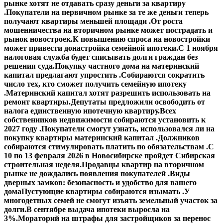
рынке хотят не отдавать сразу деньги за квартиру
.
Покупатели на первичном рынке за те же деньги теперь
получают квартиры меньшей площади .
От роста
мошенничества на вторичном рынке может пострадать и
рынок новостроек.
К повышению спроса на новостройки
может привести донастройка семейной ипотеки.
С 1 ноября
налоговая служба будет списывать долги граждан без
решения суда.
Покупку частного дома на материнский
капитал предлагают упростить .
Собираются сократить
число тех, кто сможет получить семейную ипотеку
.
Материнский капитал хотят разрешить использовать на
ремонт квартиры.
Депутаты предложили освободить от
налога единственную ипотечную квартиру.
Всех
собственников недвижимости собираются установить к
2027 году .
Покупатели смогут узнать, использовался ли на
покупку квартиры материнский капитал .
Должников
собираются стимулировать платить по обязательствам .
С
10 по 13 февраля 2026 в Новосибирске пройдет Сибирская
строительная неделя.
Продавцы квартир на вторичном
рынке не дождались появления покупателей .
Виды
дверных замков: безопасность и удобство для вашего
дома
Пустующие квартиры собираются изымать .
У
многодетных семей не смогут изъять земельный участок за
долги.
В сентябре выдача ипотеки выросла на
3%.
Мораторий на штрафы для застройщиков за перенос