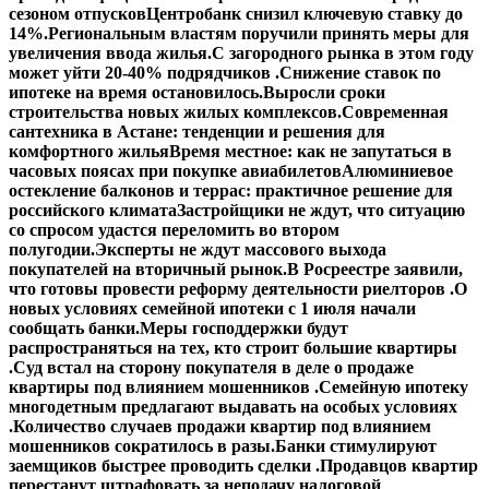
сезоном отпусков
Центробанк снизил ключевую ставку до
14%.
Региональным властям поручили принять меры для
увеличения ввода жилья.
С загородного рынка в этом году
может уйти 20-40% подрядчиков .
Снижение ставок по
ипотеке на время остановилось.
Выросли сроки
строительства новых жилых комплексов.
Современная
сантехника в Астане: тенденции и решения для
комфортного жилья
Время местное: как не запутаться в
часовых поясах при покупке авиабилетов
Алюминиевое
остекление балконов и террас: практичное решение для
российского климата
Застройщики не ждут, что ситуацию
со спросом удастся переломить во втором
полугодии.
Эксперты не ждут массового выхода
покупателей на вторичный рынок.
В Росреестре заявили,
что готовы провести реформу деятельности риелторов .
О
новых условиях семейной ипотеки с 1 июля начали
сообщать банки.
Меры господдержки будут
распространяться на тех, кто строит большие квартиры
.
Суд встал на сторону покупателя в деле о продаже
квартиры под влиянием мошенников .
Семейную ипотеку
многодетным предлагают выдавать на особых условиях
.
Количество случаев продажи квартир под влиянием
мошенников сократилось в разы.
Банки стимулируют
заемщиков быстрее проводить сделки .
Продавцов квартир
перестанут штрафовать за неподачу налоговой