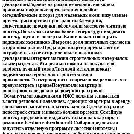
декларации.
Гадание на ромашке онлайн: насколько
правдивы цифровые предсказания о любви
сегодня
Римские шторы для маленьких окон: визуальные
приемы расширения пространства
Заемщики,
допустившие просрочки, оформляли массовую льготную
ипотеку.
По каким ставкам банки теперь будут выдавать
ипотеку, оценили эксперты .
Банки начали поощрять
надежных заемщиков .
Выросла доля ипотечных сделок на
вторичном рынке.
Продавцов квартир предлагают не
штрафовать за не отправленные в налоговую
декларации.
Интернет магазин строительных материалов:
какие разделы сайта реально помогают покупателю
выбрать нужный товар
Листовой металлопрокат:
надежный материал для строительства и
производства
Электрокарниз в современном ремонте: что
предусмотреть заранее
Покупатели квартир в
новостройках не до конца доверяют рассрочке
.
Обманутыми заказчиками ИЖС должны заниматься
власти регионов.
Владельцев, сдающих квартиры в аренду,
снова хотят заставить платить налоги.
Сделки на рынке
новостроек стали занимать больше времени.
Семейную
ипотеку предложили выдавать только на квартиры с
ремонтом.
bexdom.ru
bexdom.ru
В Сибири предложили
запустить отдельную программу льготной ипотеки.
В
Барнауле наконец разрешили стройку многоэтажки рядом