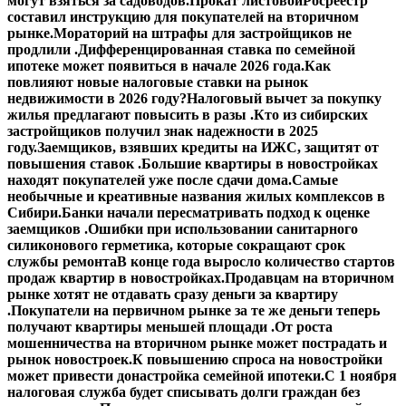
могут взяться за садоводов.
Прокат листовой
Росреестр
составил инструкцию для покупателей на вторичном
рынке.
Мораторий на штрафы для застройщиков не
продлили .
Дифференцированная ставка по семейной
ипотеке может появиться в начале 2026 года.
Как
повлияют новые налоговые ставки на рынок
недвижимости в 2026 году?
Налоговый вычет за покупку
жилья предлагают повысить в разы .
Кто из сибирских
застройщиков получил знак надежности в 2025
году.
Заемщиков, взявших кредиты на ИЖС, защитят от
повышения ставок .
Большие квартиры в новостройках
находят покупателей уже после сдачи дома.
Самые
необычные и креативные названия жилых комплексов в
Сибири.
Банки начали пересматривать подход к оценке
заемщиков .
Ошибки при использовании санитарного
силиконового герметика, которые сокращают срок
службы ремонта
В конце года выросло количество стартов
продаж квартир в новостройках.
Продавцам на вторичном
рынке хотят не отдавать сразу деньги за квартиру
.
Покупатели на первичном рынке за те же деньги теперь
получают квартиры меньшей площади .
От роста
мошенничества на вторичном рынке может пострадать и
рынок новостроек.
К повышению спроса на новостройки
может привести донастройка семейной ипотеки.
С 1 ноября
налоговая служба будет списывать долги граждан без