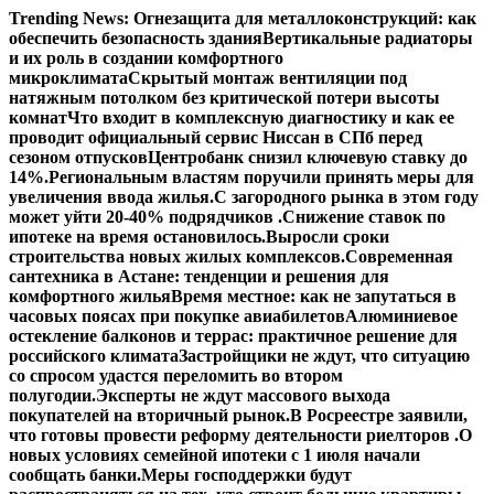
Перейти
Trending News:
Огнезащита для металлоконструкций: как
к
обеспечить безопасность здания
Вертикальные радиаторы
содержимому
и их роль в создании комфортного
микроклимата
Скрытый монтаж вентиляции под
натяжным потолком без критической потери высоты
комнат
Что входит в комплексную диагностику и как ее
проводит официальный сервис Ниссан в СПб перед
сезоном отпусков
Центробанк снизил ключевую ставку до
14%.
Региональным властям поручили принять меры для
увеличения ввода жилья.
С загородного рынка в этом году
может уйти 20-40% подрядчиков .
Снижение ставок по
ипотеке на время остановилось.
Выросли сроки
строительства новых жилых комплексов.
Современная
сантехника в Астане: тенденции и решения для
комфортного жилья
Время местное: как не запутаться в
часовых поясах при покупке авиабилетов
Алюминиевое
остекление балконов и террас: практичное решение для
российского климата
Застройщики не ждут, что ситуацию
со спросом удастся переломить во втором
полугодии.
Эксперты не ждут массового выхода
покупателей на вторичный рынок.
В Росреестре заявили,
что готовы провести реформу деятельности риелторов .
О
новых условиях семейной ипотеки с 1 июля начали
сообщать банки.
Меры господдержки будут