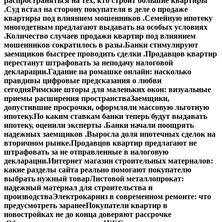
распространяться на тех, кто строит большие квартиры
.
Суд встал на сторону покупателя в деле о продаже
квартиры под влиянием мошенников .
Семейную ипотеку
многодетным предлагают выдавать на особых условиях
.
Количество случаев продажи квартир под влиянием
мошенников сократилось в разы.
Банки стимулируют
заемщиков быстрее проводить сделки .
Продавцов квартир
перестанут штрафовать за неподачу налоговой
декларации.
Гадание на ромашке онлайн: насколько
правдивы цифровые предсказания о любви
сегодня
Римские шторы для маленьких окон: визуальные
приемы расширения пространства
Заемщики,
допустившие просрочки, оформляли массовую льготную
ипотеку.
По каким ставкам банки теперь будут выдавать
ипотеку, оценили эксперты .
Банки начали поощрять
надежных заемщиков .
Выросла доля ипотечных сделок на
вторичном рынке.
Продавцов квартир предлагают не
штрафовать за не отправленные в налоговую
декларации.
Интернет магазин строительных материалов:
какие разделы сайта реально помогают покупателю
выбрать нужный товар
Листовой металлопрокат:
надежный материал для строительства и
производства
Электрокарниз в современном ремонте: что
предусмотреть заранее
Покупатели квартир в
новостройках не до конца доверяют рассрочке