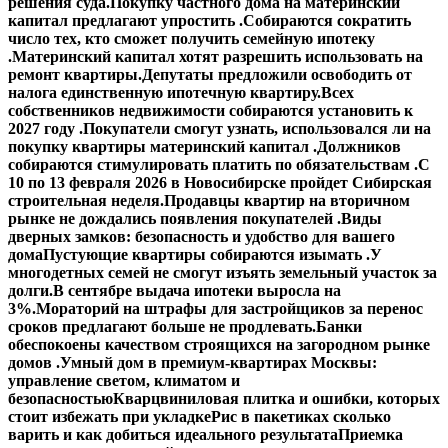
решения суда.
Покупку частного дома на материнский
капитал предлагают упростить .
Собираются сократить
число тех, кто сможет получить семейную ипотеку
.
Материнский капитал хотят разрешить использовать на
ремонт квартиры.
Депутаты предложили освободить от
налога единственную ипотечную квартиру.
Всех
собственников недвижимости собираются установить к
2027 году .
Покупатели смогут узнать, использовался ли на
покупку квартиры материнский капитал .
Должников
собираются стимулировать платить по обязательствам .
С
10 по 13 февраля 2026 в Новосибирске пройдет Сибирская
строительная неделя.
Продавцы квартир на вторичном
рынке не дождались появления покупателей .
Виды
дверных замков: безопасность и удобство для вашего
дома
Пустующие квартиры собираются изымать .
У
многодетных семей не смогут изъять земельный участок за
долги.
В сентябре выдача ипотеки выросла на
3%.
Мораторий на штрафы для застройщиков за перенос
сроков предлагают больше не продлевать.
Банки
обеспокоены качеством строящихся на загородном рынке
домов .
Умный дом в премиум-квартирах Москвы:
управление светом, климатом и
безопасностью
Кварцвиниловая плитка и ошибки, которых
стоит избежать при укладке
Рис в пакетиках сколько
варить и как добиться идеального результата
Приемка