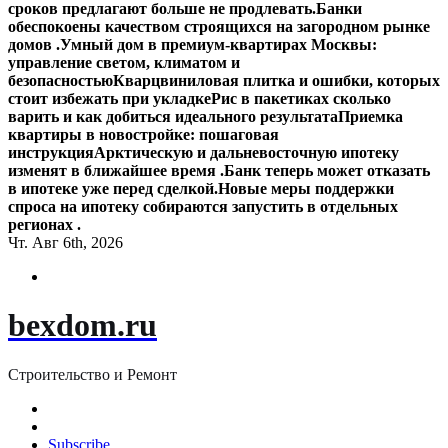
сроков предлагают больше не продлевать.
Банки
обеспокоены качеством строящихся на загородном рынке
домов .
Умный дом в премиум-квартирах Москвы:
управление светом, климатом и
безопасностью
Кварцвиниловая плитка и ошибки, которых
стоит избежать при укладке
Рис в пакетиках сколько
варить и как добиться идеального результата
Приемка
квартиры в новостройке: пошаговая
инструкция
Арктическую и дальневосточную ипотеку
изменят в ближайшее время .
Банк теперь может отказать
в ипотеке уже перед сделкой.
Новые меры поддержки
спроса на ипотеку собираются запустить в отдельных
регионах .
Чт. Авг 6th, 2026
bexdom.ru
Строительство и Ремонт
Subscribe