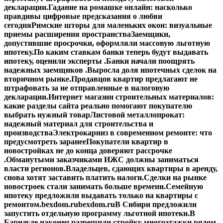
декларации.
Гадание на ромашке онлайн: насколько
правдивы цифровые предсказания о любви
сегодня
Римские шторы для маленьких окон: визуальные
приемы расширения пространства
Заемщики,
допустившие просрочки, оформляли массовую льготную
ипотеку.
По каким ставкам банки теперь будут выдавать
ипотеку, оценили эксперты .
Банки начали поощрять
надежных заемщиков .
Выросла доля ипотечных сделок на
вторичном рынке.
Продавцов квартир предлагают не
штрафовать за не отправленные в налоговую
декларации.
Интернет магазин строительных материалов:
какие разделы сайта реально помогают покупателю
выбрать нужный товар
Листовой металлопрокат:
надежный материал для строительства и
производства
Электрокарниз в современном ремонте: что
предусмотреть заранее
Покупатели квартир в
новостройках не до конца доверяют рассрочке
.
Обманутыми заказчиками ИЖС должны заниматься
власти регионов.
Владельцев, сдающих квартиры в аренду,
снова хотят заставить платить налоги.
Сделки на рынке
новостроек стали занимать больше времени.
Семейную
ипотеку предложили выдавать только на квартиры с
ремонтом.
bexdom.ru
bexdom.ru
В Сибири предложили
запустить отдельную программу льготной ипотеки.
В
Барнауле наконец разрешили стройку многоэтажки рядом