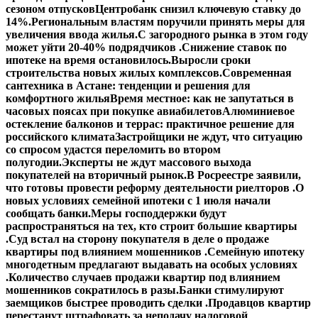
сезоном отпусков
Центробанк снизил ключевую ставку до
14%.
Региональным властям поручили принять меры для
увеличения ввода жилья.
С загородного рынка в этом году
может уйти 20-40% подрядчиков .
Снижение ставок по
ипотеке на время остановилось.
Выросли сроки
строительства новых жилых комплексов.
Современная
сантехника в Астане: тенденции и решения для
комфортного жилья
Время местное: как не запутаться в
часовых поясах при покупке авиабилетов
Алюминиевое
остекление балконов и террас: практичное решение для
российского климата
Застройщики не ждут, что ситуацию
со спросом удастся переломить во втором
полугодии.
Эксперты не ждут массового выхода
покупателей на вторичный рынок.
В Росреестре заявили,
что готовы провести реформу деятельности риелторов .
О
новых условиях семейной ипотеки с 1 июля начали
сообщать банки.
Меры господдержки будут
распространяться на тех, кто строит большие квартиры
.
Суд встал на сторону покупателя в деле о продаже
квартиры под влиянием мошенников .
Семейную ипотеку
многодетным предлагают выдавать на особых условиях
.
Количество случаев продажи квартир под влиянием
мошенников сократилось в разы.
Банки стимулируют
заемщиков быстрее проводить сделки .
Продавцов квартир
перестанут штрафовать за неподачу налоговой