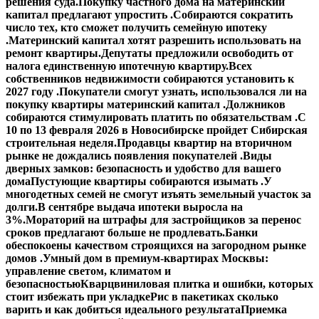
решения суда.
Покупку частного дома на материнский
капитал предлагают упростить .
Собираются сократить
число тех, кто сможет получить семейную ипотеку
.
Материнский капитал хотят разрешить использовать на
ремонт квартиры.
Депутаты предложили освободить от
налога единственную ипотечную квартиру.
Всех
собственников недвижимости собираются установить к
2027 году .
Покупатели смогут узнать, использовался ли на
покупку квартиры материнский капитал .
Должников
собираются стимулировать платить по обязательствам .
С
10 по 13 февраля 2026 в Новосибирске пройдет Сибирская
строительная неделя.
Продавцы квартир на вторичном
рынке не дождались появления покупателей .
Виды
дверных замков: безопасность и удобство для вашего
дома
Пустующие квартиры собираются изымать .
У
многодетных семей не смогут изъять земельный участок за
долги.
В сентябре выдача ипотеки выросла на
3%.
Мораторий на штрафы для застройщиков за перенос
сроков предлагают больше не продлевать.
Банки
обеспокоены качеством строящихся на загородном рынке
домов .
Умный дом в премиум-квартирах Москвы:
управление светом, климатом и
безопасностью
Кварцвиниловая плитка и ошибки, которых
стоит избежать при укладке
Рис в пакетиках сколько
варить и как добиться идеального результата
Приемка