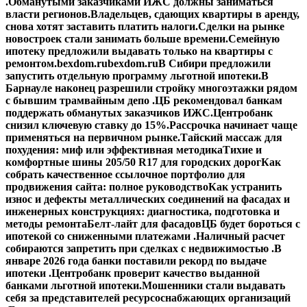
.
Обманутыми заказчиками ИЖС должны заниматься
власти регионов.
Владельцев, сдающих квартиры в аренду,
снова хотят заставить платить налоги.
Сделки на рынке
новостроек стали занимать больше времени.
Семейную
ипотеку предложили выдавать только на квартиры с
ремонтом.
bexdom.ru
bexdom.ru
В Сибири предложили
запустить отдельную программу льготной ипотеки.
В
Барнауле наконец разрешили стройку многоэтажки рядом
с бывшим трамвайным депо .
ЦБ рекомендовал банкам
поддержать обманутых заказчиков ИЖС.
Центробанк
снизил ключевую ставку до 15%.
Рассрочка начинает чаще
применяться на первичном рынке.
Тайский массаж для
похудения: миф или эффективная методика
Тихие и
комфортные шины 205/50 R17 для городских дорог
Как
собрать качественное ссылочное портфолио для
продвижения сайта: полное руководство
Как устранить
износ и дефекты металлических соединений на фасадах и
инженерных конструкциях: диагностика, подготовка и
методы ремонта
Белт-лайт для фасадов
ЦБ будет бороться с
ипотекой со сниженными платежами .
Наличный расчет
собираются запретить при сделках с недвижимостью .
В
январе 2026 года банки поставили рекорд по выдаче
ипотеки .
Центробанк проверит качество выданной
банками льготной ипотеки.
Мошенники стали выдавать
себя за представителей ресурсоснабжающих организаций