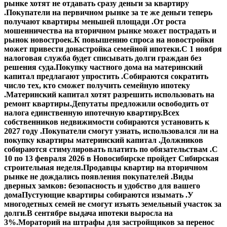
рынке хотят не отдавать сразу деньги за квартиру
.
Покупатели на первичном рынке за те же деньги теперь
получают квартиры меньшей площади .
От роста
мошенничества на вторичном рынке может пострадать и
рынок новостроек.
К повышению спроса на новостройки
может привести донастройка семейной ипотеки.
С 1 ноября
налоговая служба будет списывать долги граждан без
решения суда.
Покупку частного дома на материнский
капитал предлагают упростить .
Собираются сократить
число тех, кто сможет получить семейную ипотеку
.
Материнский капитал хотят разрешить использовать на
ремонт квартиры.
Депутаты предложили освободить от
налога единственную ипотечную квартиру.
Всех
собственников недвижимости собираются установить к
2027 году .
Покупатели смогут узнать, использовался ли на
покупку квартиры материнский капитал .
Должников
собираются стимулировать платить по обязательствам .
С
10 по 13 февраля 2026 в Новосибирске пройдет Сибирская
строительная неделя.
Продавцы квартир на вторичном
рынке не дождались появления покупателей .
Виды
дверных замков: безопасность и удобство для вашего
дома
Пустующие квартиры собираются изымать .
У
многодетных семей не смогут изъять земельный участок за
долги.
В сентябре выдача ипотеки выросла на
3%.
Мораторий на штрафы для застройщиков за перенос