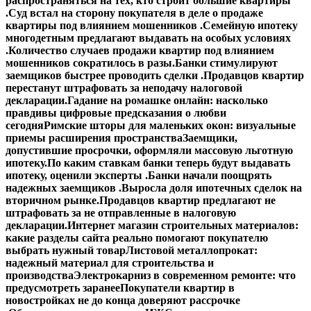
распространяться на тех, кто строит большие квартиры
.
Суд встал на сторону покупателя в деле о продаже
квартиры под влиянием мошенников .
Семейную ипотеку
многодетным предлагают выдавать на особых условиях
.
Количество случаев продажи квартир под влиянием
мошенников сократилось в разы.
Банки стимулируют
заемщиков быстрее проводить сделки .
Продавцов квартир
перестанут штрафовать за неподачу налоговой
декларации.
Гадание на ромашке онлайн: насколько
правдивы цифровые предсказания о любви
сегодня
Римские шторы для маленьких окон: визуальные
приемы расширения пространства
Заемщики,
допустившие просрочки, оформляли массовую льготную
ипотеку.
По каким ставкам банки теперь будут выдавать
ипотеку, оценили эксперты .
Банки начали поощрять
надежных заемщиков .
Выросла доля ипотечных сделок на
вторичном рынке.
Продавцов квартир предлагают не
штрафовать за не отправленные в налоговую
декларации.
Интернет магазин строительных материалов:
какие разделы сайта реально помогают покупателю
выбрать нужный товар
Листовой металлопрокат:
надежный материал для строительства и
производства
Электрокарниз в современном ремонте: что
предусмотреть заранее
Покупатели квартир в
новостройках не до конца доверяют рассрочке