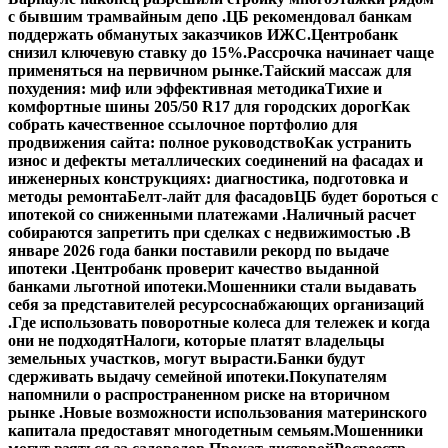
с бывшим трамвайным депо .
ЦБ рекомендовал банкам
поддержать обманутых заказчиков ИЖС.
Центробанк
снизил ключевую ставку до 15%.
Рассрочка начинает чаще
применяться на первичном рынке.
Тайский массаж для
похудения: миф или эффективная методика
Тихие и
комфортные шины 205/50 R17 для городских дорог
Как
собрать качественное ссылочное портфолио для
продвижения сайта: полное руководство
Как устранить
износ и дефекты металлических соединений на фасадах и
инженерных конструкциях: диагностика, подготовка и
методы ремонта
Белт-лайт для фасадов
ЦБ будет бороться с
ипотекой со сниженными платежами .
Наличный расчет
собираются запретить при сделках с недвижимостью .
В
январе 2026 года банки поставили рекорд по выдаче
ипотеки .
Центробанк проверит качество выданной
банками льготной ипотеки.
Мошенники стали выдавать
себя за представителей ресурсоснабжающих организаций
.
Где использовать поворотные колеса для тележек и когда
они не подходят
Налоги, которые платят владельцы
земельных участков, могут вырасти.
Банки будут
сдерживать выдачу семейной ипотеки.
Покупателям
напомнили о распространенном риске на вторичном
рынке .
Новые возможности использования материнского
капитала предоставят многодетным семьям.
Мошенники