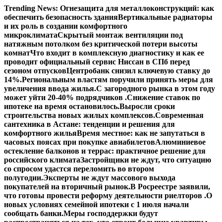
Перейти
Trending News:
Огнезащита для металлоконструкций: как
к
обеспечить безопасность здания
Вертикальные радиаторы
содержимому
и их роль в создании комфортного
микроклимата
Скрытый монтаж вентиляции под
натяжным потолком без критической потери высоты
комнат
Что входит в комплексную диагностику и как ее
проводит официальный сервис Ниссан в СПб перед
сезоном отпусков
Центробанк снизил ключевую ставку до
14%.
Региональным властям поручили принять меры для
увеличения ввода жилья.
С загородного рынка в этом году
может уйти 20-40% подрядчиков .
Снижение ставок по
ипотеке на время остановилось.
Выросли сроки
строительства новых жилых комплексов.
Современная
сантехника в Астане: тенденции и решения для
комфортного жилья
Время местное: как не запутаться в
часовых поясах при покупке авиабилетов
Алюминиевое
остекление балконов и террас: практичное решение для
российского климата
Застройщики не ждут, что ситуацию
со спросом удастся переломить во втором
полугодии.
Эксперты не ждут массового выхода
покупателей на вторичный рынок.
В Росреестре заявили,
что готовы провести реформу деятельности риелторов .
О
новых условиях семейной ипотеки с 1 июля начали
сообщать банки.
Меры господдержки будут