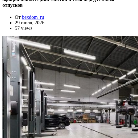
отпусков
От
bexdom_ru
29 июля, 2026
57 views