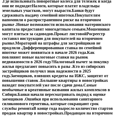
.
Где использовать поворотные колеса для тележек и когда
они не подходят
Налоги, которые платят владельцы
земельных участков, могут вырасти.
Банки будут
сдерживать выдачу семейной ипотеки.
Покупателям
напомнили о распространенном риске на вторичном
рынке .
Новые возможности использования материнского
капитала предоставят многодетным семьям.
Мошенники
могут взяться за садоводов.
Прокат листовой
Росреестр
составил инструкцию для покупателей на вторичном
рынке.
Мораторий на штрафы для застройщиков не
продлили .
Дифференцированная ставка по семейной
ипотеке может появиться в начале 2026 года.
Как
повлияют новые налоговые ставки на рынок
недвижимости в 2026 году?
Налоговый вычет за покупку
жилья предлагают повысить в разы .
Кто из сибирских
застройщиков получил знак надежности в 2025
году.
Заемщиков, взявших кредиты на ИЖС, защитят от
повышения ставок .
Большие квартиры в новостройках
находят покупателей уже после сдачи дома.
Самые
необычные и креативные названия жилых комплексов в
Сибири.
Банки начали пересматривать подход к оценке
заемщиков .
Ошибки при использовании санитарного
силиконового герметика, которые сокращают срок
службы ремонта
В конце года выросло количество стартов
продаж квартир в новостройках.
Продавцам на вторичном