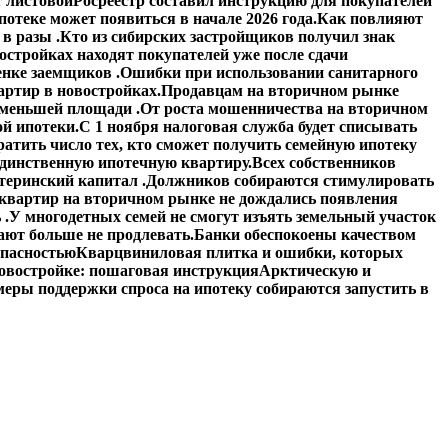
 листовой
Росреестр составил инструкцию для покупателей
отеке может появиться в начале 2026 года.
Как повлияют
в разы .
Кто из сибирских застройщиков получил знак
стройках находят покупателей уже после сдачи
енке заемщиков .
Ошибки при использовании санитарного
артир в новостройках.
Продавцам на вторичном рынке
 меньшей площади .
От роста мошенничества на вторичном
й ипотеки.
С 1 ноября налоговая служба будет списывать
атить число тех, кто сможет получить семейную ипотеку
единственную ипотечную квартиру.
Всех собственников
теринский капитал .
Должников собираются стимулировать
квартир на вторичном рынке не дождались появления
 .
У многодетных семей не смогут изъять земельный участок
ают больше не продлевать.
Банки обеспокоены качеством
опасностью
Кварцвиниловая плитка и ошибки, которых
овостройке: пошаговая инструкция
Арктическую и
еры поддержки спроса на ипотеку собираются запустить в