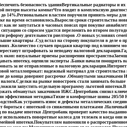
еспечить безопасность здания
Вертикальные радиаторы и их 
ой потери высоты комнат
Что входит в комплексную диагнос
 до 14%.
Региональным властям поручили принять меры для 
ке на время остановилось.
Выросли сроки строительства но
: как не запутаться в часовых поясах при покупке авиабиле
 ситуацию со спросом удастся переломить во втором полугод
сти реформу деятельности риелторов .
О новых условиях семей
ольшие квартиры .
Суд встал на сторону покупателя в деле о
виях .
Количество случаев продажи квартир под влиянием мо
ерестанут штрафовать за неподачу налоговой декларации.
Га
х окон: визуальные приемы расширения пространства
Заемщ
авать ипотеку, оценили эксперты .
Банки начали поощрять н
овать за не отправленные в налоговую декларации.
Интернет
овой металлопрокат: надежный материал для строительства 
е до конца доверяют рассрочке .
Обманутыми заказчиками И
 налоги.
Сделки на рынке новостроек стали занимать больше
ложили запустить отдельную программу льготной ипотеки.
В
ержать обманутых заказчиков ИЖС.
Центробанк снизил ключе
ли эффективная методика
Тихие и комфортные шины 205/50 R
водство
Как устранить износ и дефекты металлических соедин
ет бороться с ипотекой со сниженными платежами .
Наличный 
 по выдаче ипотеки .
Центробанк проверит качество выданно
е использовать поворотные колеса для тележек и когда они н
емейной ипотеки.
Покупателям напомнили о распространенном