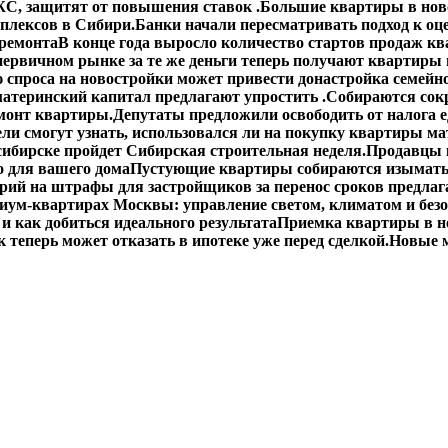
С, защитят от повышения ставок .
Большие квартиры в ново
плексов в Сибири.
Банки начали пересматривать подход к оц
 ремонта
В конце года выросло количество стартов продаж кв
первичном рынке за те же деньги теперь получают квартиры
спроса на новостройки может привести донастройка семейно
материнский капитал предлагают упростить .
Собираются сокр
монт квартиры.
Депутаты предложили освободить от налога 
ли смогут узнать, использовался ли на покупку квартиры ма
сибирске пройдет Сибирская строительная неделя.
Продавцы 
о для вашего дома
Пустующие квартиры собираются изымать
ий на штрафы для застройщиков за перенос сроков предлаг
иум-квартирах Москвы: управление светом, климатом и без
 и как добиться идеального результата
Приемка квартиры в н
 теперь может отказать в ипотеке уже перед сделкой.
Новые м