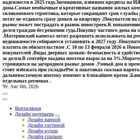
надежности в 2025 году.
Заемщиков, взявших кредиты на ИЖ
дома.
Самые необычные и креативные названия жилых ком
силиконового герметика, которые сокращают срок службы
хотят не отдавать сразу деньги за квартиру .
Покупатели на 
рынке может пострадать и рынок новостроек.
К повышению 
долги граждан без решения суда.
Покупку частного дома на 
.
Материнский капитал хотят разрешить использовать на ре
недвижимости собираются установить к 2027 году .
Покупате
платить по обязательствам .
С 10 по 13 февраля 2026 в Ново
покупателей .
Виды дверных замков: безопасность и удобств
за долги.
В сентябре выдача ипотеки выросла на 3%.
Моратор
строящихся на загородном рынке домов .
Умный дом в прем
стоит избежать при укладке
Рис в пакетиках сколько варить
дальневосточную ипотеку изменят в ближайшее время .
Банк
отдельных регионах .
Чт. Авг 6th, 2026
Вентиляция
Дизайн интерьера
Дизайн ванной
Дизайн гостиной
Дизайн кухни
Дизайн спальни