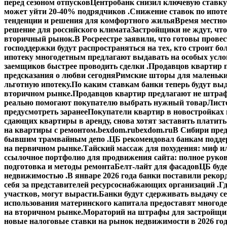
перед сезоном отпусков
Центробанк снизил ключевую ставку
может уйти 20-40% подрядчиков .
Снижение ставок по ипоте
тенденции и решения для комфортного жилья
Время местное
решение для российского климата
Застройщики не ждут, что
вторичный рынок.
В Росреестре заявили, что готовы прове
господдержки будут распространяться на тех, кто строит б
ипотеку многодетным предлагают выдавать на особых усло
заемщиков быстрее проводить сделки .
Продавцов квартир п
предсказания о любви сегодня
Римские шторы для маленьки
льготную ипотеку.
По каким ставкам банки теперь будут выд
вторичном рынке.
Продавцов квартир предлагают не штраф
реально помогают покупателю выбрать нужный товар
Лист
предусмотреть заранее
Покупатели квартир в новостройках н
сдающих квартиры в аренду, снова хотят заставить платить
на квартиры с ремонтом.
bexdom.ru
bexdom.ru
В Сибири пред
бывшим трамвайным депо .
ЦБ рекомендовал банкам подд
на первичном рынке.
Тайский массаж для похудения: миф и
ссылочное портфолио для продвижения сайта: полное руко
подготовка и методы ремонта
Белт-лайт для фасадов
ЦБ буд
недвижимостью .
В январе 2026 года банки поставили рекорд
себя за представителей ресурсоснабжающих организаций .
Гд
участков, могут вырасти.
Банки будут сдерживать выдачу с
использования материнского капитала предоставят многод
на вторичном рынке.
Мораторий на штрафы для застройщик
новые налоговые ставки на рынок недвижимости в 2026 го