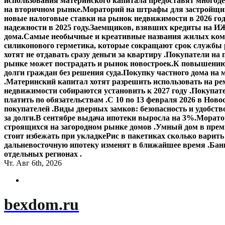
использования материнского капитала предоставят многод
на вторичном рынке.
Мораторий на штрафы для застройщик
новые налоговые ставки на рынок недвижимости в 2026 го
надежности в 2025 году.
Заемщиков, взявших кредиты на ИЖ
дома.
Самые необычные и креативные названия жилых ком
силиконового герметика, которые сокращают срок службы
хотят не отдавать сразу деньги за квартиру .
Покупатели на 
рынке может пострадать и рынок новостроек.
К повышению 
долги граждан без решения суда.
Покупку частного дома на 
.
Материнский капитал хотят разрешить использовать на ре
недвижимости собираются установить к 2027 году .
Покупате
платить по обязательствам .
С 10 по 13 февраля 2026 в Ново
покупателей .
Виды дверных замков: безопасность и удобств
за долги.
В сентябре выдача ипотеки выросла на 3%.
Моратор
строящихся на загородном рынке домов .
Умный дом в прем
стоит избежать при укладке
Рис в пакетиках сколько варить
дальневосточную ипотеку изменят в ближайшее время .
Банк
отдельных регионах .
Чт. Авг 6th, 2026
bexdom.ru