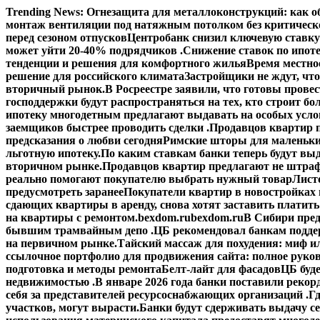
Перейти
Trending News:
Огнезащита для металлоконструкций: как об
к
монтаж вентиляции под натяжным потолком без критическ
содержимому
перед сезоном отпусков
Центробанк снизил ключевую ставку
может уйти 20-40% подрядчиков .
Снижение ставок по ипоте
тенденции и решения для комфортного жилья
Время местное
решение для российского климата
Застройщики не ждут, что
вторичный рынок.
В Росреестре заявили, что готовы прове
господдержки будут распространяться на тех, кто строит б
ипотеку многодетным предлагают выдавать на особых усло
заемщиков быстрее проводить сделки .
Продавцов квартир п
предсказания о любви сегодня
Римские шторы для маленьки
льготную ипотеку.
По каким ставкам банки теперь будут выд
вторичном рынке.
Продавцов квартир предлагают не штраф
реально помогают покупателю выбрать нужный товар
Лист
предусмотреть заранее
Покупатели квартир в новостройках н
сдающих квартиры в аренду, снова хотят заставить платить
на квартиры с ремонтом.
bexdom.ru
bexdom.ru
В Сибири пред
бывшим трамвайным депо .
ЦБ рекомендовал банкам подд
на первичном рынке.
Тайский массаж для похудения: миф и
ссылочное портфолио для продвижения сайта: полное руко
подготовка и методы ремонта
Белт-лайт для фасадов
ЦБ буд
недвижимостью .
В январе 2026 года банки поставили рекорд
себя за представителей ресурсоснабжающих организаций .
Гд
участков, могут вырасти.
Банки будут сдерживать выдачу с