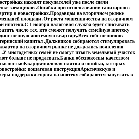
стройках находят покупателей уже после сдачи
енке заемщиков .
Ошибки при использовании санитарного
артир в новостройках.
Продавцам на вторичном рынке
 меньшей площади .
От роста мошенничества на вторичном
й ипотеки.
С 1 ноября налоговая служба будет списывать
атить число тех, кто сможет получить семейную ипотеку
единственную ипотечную квартиру.
Всех собственников
теринский капитал .
Должников собираются стимулировать
квартир на вторичном рынке не дождались появления
 .
У многодетных семей не смогут изъять земельный участок
ают больше не продлевать.
Банки обеспокоены качеством
опасностью
Кварцвиниловая плитка и ошибки, которых
овостройке: пошаговая инструкция
Арктическую и
еры поддержки спроса на ипотеку собираются запустить в