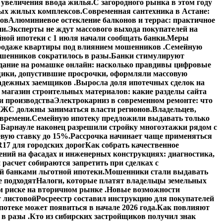
увеличения ввода жилья.
С загородного рынка в этом году
вых жилых комплексов.
Современная сантехника в Астане:
тов
Алюминиевое остекление балконов и террас: практичное
ии.
Эксперты не ждут массового выхода покупателей на
ной ипотеки с 1 июля начали сообщать банки.
Меры
 продаже квартиры под влиянием мошенников .
Семейную
шенников сократилось в разы.
Банки стимулируют
дание на ромашке онлайн: насколько правдивы цифровые
ики, допустившие просрочки, оформляли массовую
адежных заемщиков .
Выросла доля ипотечных сделок на
 магазин строительных материалов: какие разделы сайта
и производства
Электрокарниз в современном ремонте: что
ЖС должны заниматься власти регионов.
Владельцев,
 времени.
Семейную ипотеку предложили выдавать только
 Барнауле наконец разрешили стройку многоэтажки рядом с
вую ставку до 15%.
Рассрочка начинает чаще применяться
17 для городских дорог
Как собрать качественное
ений на фасадах и инженерных конструкциях: диагностика,
расчет собираются запретить при сделках с
й банками льготной ипотеки.
Мошенники стали выдавать
е подходят
Налоги, которые платят владельцы земельных
 риске на вторичном рынке .
Новые возможности
 листовой
Росреестр составил инструкцию для покупателей
отеке может появиться в начале 2026 года.
Как повлияют
в разы .
Кто из сибирских застройщиков получил знак