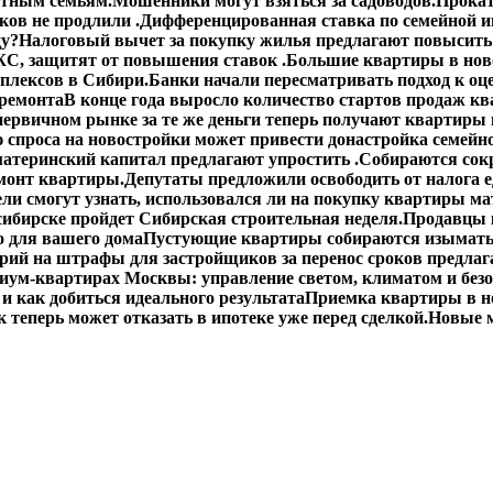
етным семьям.
Мошенники могут взяться за садоводов.
Прокат
ов не продлили .
Дифференцированная ставка по семейной ип
ду?
Налоговый вычет за покупку жилья предлагают повысить 
С, защитят от повышения ставок .
Большие квартиры в ново
плексов в Сибири.
Банки начали пересматривать подход к оц
 ремонта
В конце года выросло количество стартов продаж кв
первичном рынке за те же деньги теперь получают квартиры
спроса на новостройки может привести донастройка семейно
материнский капитал предлагают упростить .
Собираются сокр
монт квартиры.
Депутаты предложили освободить от налога 
ли смогут узнать, использовался ли на покупку квартиры ма
сибирске пройдет Сибирская строительная неделя.
Продавцы 
о для вашего дома
Пустующие квартиры собираются изымать
ий на штрафы для застройщиков за перенос сроков предлаг
иум-квартирах Москвы: управление светом, климатом и без
 и как добиться идеального результата
Приемка квартиры в н
 теперь может отказать в ипотеке уже перед сделкой.
Новые м