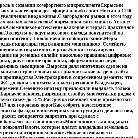
роль в создании комфортного микроклимата
Скрытый
тику и как ее проводит официальный сервис Ниссан в СПб
увеличения ввода жилья.
С загородного рынка в этом году
вых жилых комплексов.
Современная сантехника в Астане:
тов
Алюминиевое остекление балконов и террас: практичное
ии.
Эксперты не ждут массового выхода покупателей на
ной ипотеки с 1 июля начали сообщать банки.
Меры
 продаже квартиры под влиянием мошенников .
Семейную
шенников сократилось в разы.
Банки стимулируют
дание на ромашке онлайн: насколько правдивы цифровые
ики, допустившие просрочки, оформляли массовую
адежных заемщиков .
Выросла доля ипотечных сделок на
 магазин строительных материалов: какие разделы сайта
и производства
Электрокарниз в современном ремонте: что
ЖС должны заниматься власти регионов.
Владельцев,
 времени.
Семейную ипотеку предложили выдавать только
 Барнауле наконец разрешили стройку многоэтажки рядом с
вую ставку до 15%.
Рассрочка начинает чаще применяться
17 для городских дорог
Как собрать качественное
ений на фасадах и инженерных конструкциях: диагностика,
расчет собираются запретить при сделках с
й банками льготной ипотеки.
Мошенники стали выдавать
е подходят
Налоги, которые платят владельцы земельных
 риске на вторичном рынке .
Новые возможности