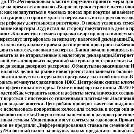
 до 14%.
Региональным властям поручили принять меры для 
ке на время остановилось.
Выросли сроки строительства но
: как не запутаться в часовых поясах при покупке авиабиле
 ситуацию со спросом удастся переломить во втором полугод
сти реформу деятельности риелторов .
О новых условиях семей
ольшие квартиры .
Суд встал на сторону покупателя в деле о
виях .
Количество случаев продажи квартир под влиянием мо
ерестанут штрафовать за неподачу налоговой декларации.
Га
х окон: визуальные приемы расширения пространства
Заемщ
авать ипотеку, оценили эксперты .
Банки начали поощрять н
овать за не отправленные в налоговую декларации.
Интернет
овой металлопрокат: надежный материал для строительства 
е до конца доверяют рассрочке .
Обманутыми заказчиками И
 налоги.
Сделки на рынке новостроек стали занимать больше
ложили запустить отдельную программу льготной ипотеки.
В
ержать обманутых заказчиков ИЖС.
Центробанк снизил ключе
ли эффективная методика
Тихие и комфортные шины 205/50 R
водство
Как устранить износ и дефекты металлических соедин
ет бороться с ипотекой со сниженными платежами .
Наличный 
 по выдаче ипотеки .
Центробанк проверит качество выданно
е использовать поворотные колеса для тележек и когда они н
емейной ипотеки.
Покупателям напомнили о распространенном
етным семьям.
Мошенники могут взяться за садоводов.
Прокат
ов не продлили .
Дифференцированная ставка по семейной ип
ду?
Налоговый вычет за покупку жилья предлагают повысить 