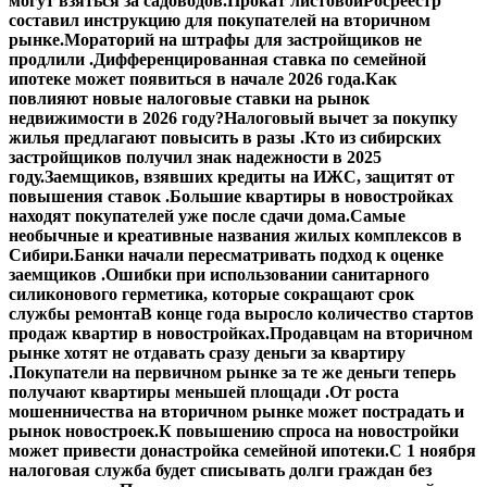
могут взяться за садоводов.
Прокат листовой
Росреестр
составил инструкцию для покупателей на вторичном
рынке.
Мораторий на штрафы для застройщиков не
продлили .
Дифференцированная ставка по семейной
ипотеке может появиться в начале 2026 года.
Как
повлияют новые налоговые ставки на рынок
недвижимости в 2026 году?
Налоговый вычет за покупку
жилья предлагают повысить в разы .
Кто из сибирских
застройщиков получил знак надежности в 2025
году.
Заемщиков, взявших кредиты на ИЖС, защитят от
повышения ставок .
Большие квартиры в новостройках
находят покупателей уже после сдачи дома.
Самые
необычные и креативные названия жилых комплексов в
Сибири.
Банки начали пересматривать подход к оценке
заемщиков .
Ошибки при использовании санитарного
силиконового герметика, которые сокращают срок
службы ремонта
В конце года выросло количество стартов
продаж квартир в новостройках.
Продавцам на вторичном
рынке хотят не отдавать сразу деньги за квартиру
.
Покупатели на первичном рынке за те же деньги теперь
получают квартиры меньшей площади .
От роста
мошенничества на вторичном рынке может пострадать и
рынок новостроек.
К повышению спроса на новостройки
может привести донастройка семейной ипотеки.
С 1 ноября
налоговая служба будет списывать долги граждан без