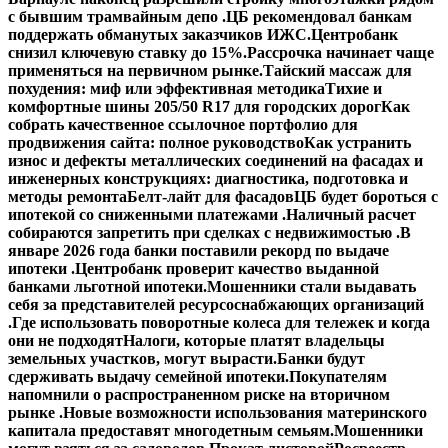
с бывшим трамвайным депо .
ЦБ рекомендовал банкам
поддержать обманутых заказчиков ИЖС.
Центробанк
снизил ключевую ставку до 15%.
Рассрочка начинает чаще
применяться на первичном рынке.
Тайский массаж для
похудения: миф или эффективная методика
Тихие и
комфортные шины 205/50 R17 для городских дорог
Как
собрать качественное ссылочное портфолио для
продвижения сайта: полное руководство
Как устранить
износ и дефекты металлических соединений на фасадах и
инженерных конструкциях: диагностика, подготовка и
методы ремонта
Белт-лайт для фасадов
ЦБ будет бороться с
ипотекой со сниженными платежами .
Наличный расчет
собираются запретить при сделках с недвижимостью .
В
январе 2026 года банки поставили рекорд по выдаче
ипотеки .
Центробанк проверит качество выданной
банками льготной ипотеки.
Мошенники стали выдавать
себя за представителей ресурсоснабжающих организаций
.
Где использовать поворотные колеса для тележек и когда
они не подходят
Налоги, которые платят владельцы
земельных участков, могут вырасти.
Банки будут
сдерживать выдачу семейной ипотеки.
Покупателям
напомнили о распространенном риске на вторичном
рынке .
Новые возможности использования материнского
капитала предоставят многодетным семьям.
Мошенники