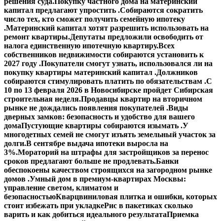
решения суда.
Покупку частного дома на материнский
капитал предлагают упростить .
Собираются сократить
число тех, кто сможет получить семейную ипотеку
.
Материнский капитал хотят разрешить использовать на
ремонт квартиры.
Депутаты предложили освободить от
налога единственную ипотечную квартиру.
Всех
собственников недвижимости собираются установить к
2027 году .
Покупатели смогут узнать, использовался ли на
покупку квартиры материнский капитал .
Должников
собираются стимулировать платить по обязательствам .
С
10 по 13 февраля 2026 в Новосибирске пройдет Сибирская
строительная неделя.
Продавцы квартир на вторичном
рынке не дождались появления покупателей .
Виды
дверных замков: безопасность и удобство для вашего
дома
Пустующие квартиры собираются изымать .
У
многодетных семей не смогут изъять земельный участок за
долги.
В сентябре выдача ипотеки выросла на
3%.
Мораторий на штрафы для застройщиков за перенос
сроков предлагают больше не продлевать.
Банки
обеспокоены качеством строящихся на загородном рынке
домов .
Умный дом в премиум-квартирах Москвы:
управление светом, климатом и
безопасностью
Кварцвиниловая плитка и ошибки, которых
стоит избежать при укладке
Рис в пакетиках сколько
варить и как добиться идеального результата
Приемка