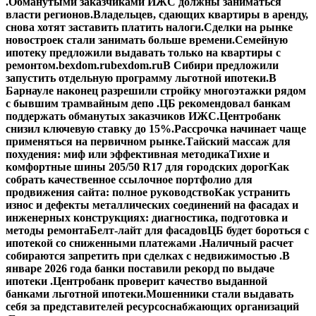
.
Обманутыми заказчиками ИЖС должны заниматься
власти регионов.
Владельцев, сдающих квартиры в аренду,
снова хотят заставить платить налоги.
Сделки на рынке
новостроек стали занимать больше времени.
Семейную
ипотеку предложили выдавать только на квартиры с
ремонтом.
bexdom.ru
bexdom.ru
В Сибири предложили
запустить отдельную программу льготной ипотеки.
В
Барнауле наконец разрешили стройку многоэтажки рядом
с бывшим трамвайным депо .
ЦБ рекомендовал банкам
поддержать обманутых заказчиков ИЖС.
Центробанк
снизил ключевую ставку до 15%.
Рассрочка начинает чаще
применяться на первичном рынке.
Тайский массаж для
похудения: миф или эффективная методика
Тихие и
комфортные шины 205/50 R17 для городских дорог
Как
собрать качественное ссылочное портфолио для
продвижения сайта: полное руководство
Как устранить
износ и дефекты металлических соединений на фасадах и
инженерных конструкциях: диагностика, подготовка и
методы ремонта
Белт-лайт для фасадов
ЦБ будет бороться с
ипотекой со сниженными платежами .
Наличный расчет
собираются запретить при сделках с недвижимостью .
В
январе 2026 года банки поставили рекорд по выдаче
ипотеки .
Центробанк проверит качество выданной
банками льготной ипотеки.
Мошенники стали выдавать
себя за представителей ресурсоснабжающих организаций