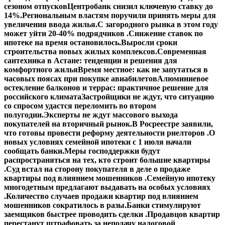
сезоном отпусков
Центробанк снизил ключевую ставку до
14%.
Региональным властям поручили принять меры для
увеличения ввода жилья.
С загородного рынка в этом году
может уйти 20-40% подрядчиков .
Снижение ставок по
ипотеке на время остановилось.
Выросли сроки
строительства новых жилых комплексов.
Современная
сантехника в Астане: тенденции и решения для
комфортного жилья
Время местное: как не запутаться в
часовых поясах при покупке авиабилетов
Алюминиевое
остекление балконов и террас: практичное решение для
российского климата
Застройщики не ждут, что ситуацию
со спросом удастся переломить во втором
полугодии.
Эксперты не ждут массового выхода
покупателей на вторичный рынок.
В Росреестре заявили,
что готовы провести реформу деятельности риелторов .
О
новых условиях семейной ипотеки с 1 июля начали
сообщать банки.
Меры господдержки будут
распространяться на тех, кто строит большие квартиры
.
Суд встал на сторону покупателя в деле о продаже
квартиры под влиянием мошенников .
Семейную ипотеку
многодетным предлагают выдавать на особых условиях
.
Количество случаев продажи квартир под влиянием
мошенников сократилось в разы.
Банки стимулируют
заемщиков быстрее проводить сделки .
Продавцов квартир
перестанут штрафовать за неподачу налоговой