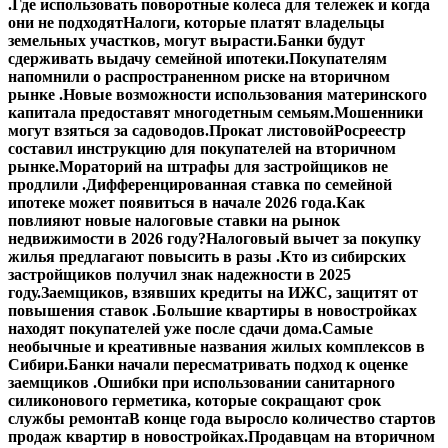
.
Где использовать поворотные колеса для тележек и когда
они не подходят
Налоги, которые платят владельцы
земельных участков, могут вырасти.
Банки будут
сдерживать выдачу семейной ипотеки.
Покупателям
напомнили о распространенном риске на вторичном
рынке .
Новые возможности использования материнского
капитала предоставят многодетным семьям.
Мошенники
могут взяться за садоводов.
Прокат листовой
Росреестр
составил инструкцию для покупателей на вторичном
рынке.
Мораторий на штрафы для застройщиков не
продлили .
Дифференцированная ставка по семейной
ипотеке может появиться в начале 2026 года.
Как
повлияют новые налоговые ставки на рынок
недвижимости в 2026 году?
Налоговый вычет за покупку
жилья предлагают повысить в разы .
Кто из сибирских
застройщиков получил знак надежности в 2025
году.
Заемщиков, взявших кредиты на ИЖС, защитят от
повышения ставок .
Большие квартиры в новостройках
находят покупателей уже после сдачи дома.
Самые
необычные и креативные названия жилых комплексов в
Сибири.
Банки начали пересматривать подход к оценке
заемщиков .
Ошибки при использовании санитарного
силиконового герметика, которые сокращают срок
службы ремонта
В конце года выросло количество стартов
продаж квартир в новостройках.
Продавцам на вторичном