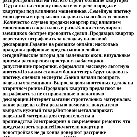
распространяться на тех, кто строит большие квартиры
.
Суд встал на сторону покупателя в деле о продаже
квартиры под влиянием мошенников .
Семейную ипотеку
многодетным предлагают выдавать на особых условиях
.
Количество случаев продажи квартир под влиянием
мошенников сократилось в разы.
Банки стимулируют
заемщиков быстрее проводить сделки .
Продавцов квартир
перестанут штрафовать за неподачу налоговой
декларации.
Гадание на ромашке онлайн: насколько
правдивы цифровые предсказания о любви
сегодня
Римские шторы для маленьких окон: визуальные
приемы расширения пространства
Заемщики,
допустившие просрочки, оформляли массовую льготную
ипотеку.
По каким ставкам банки теперь будут выдавать
ипотеку, оценили эксперты .
Банки начали поощрять
надежных заемщиков .
Выросла доля ипотечных сделок на
вторичном рынке.
Продавцов квартир предлагают не
штрафовать за не отправленные в налоговую
декларации.
Интернет магазин строительных материалов:
какие разделы сайта реально помогают покупателю
выбрать нужный товар
Листовой металлопрокат:
надежный материал для строительства и
производства
Электрокарниз в современном ремонте: что
предусмотреть заранее
Покупатели квартир в
новостройках не до конца доверяют рассрочке