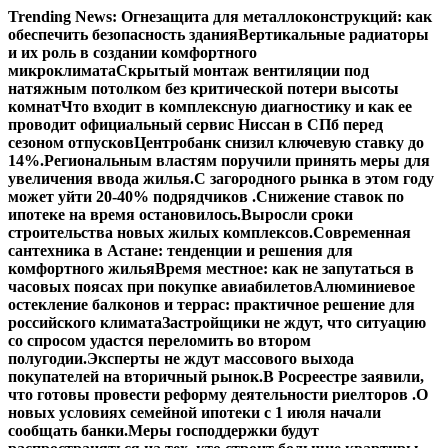
Перейти
Trending News:
Огнезащита для металлоконструкций: как
к
обеспечить безопасность здания
Вертикальные радиаторы
содержимому
и их роль в создании комфортного
микроклимата
Скрытый монтаж вентиляции под
натяжным потолком без критической потери высоты
комнат
Что входит в комплексную диагностику и как ее
проводит официальный сервис Ниссан в СПб перед
сезоном отпусков
Центробанк снизил ключевую ставку до
14%.
Региональным властям поручили принять меры для
увеличения ввода жилья.
С загородного рынка в этом году
может уйти 20-40% подрядчиков .
Снижение ставок по
ипотеке на время остановилось.
Выросли сроки
строительства новых жилых комплексов.
Современная
сантехника в Астане: тенденции и решения для
комфортного жилья
Время местное: как не запутаться в
часовых поясах при покупке авиабилетов
Алюминиевое
остекление балконов и террас: практичное решение для
российского климата
Застройщики не ждут, что ситуацию
со спросом удастся переломить во втором
полугодии.
Эксперты не ждут массового выхода
покупателей на вторичный рынок.
В Росреестре заявили,
что готовы провести реформу деятельности риелторов .
О
новых условиях семейной ипотеки с 1 июля начали
сообщать банки.
Меры господдержки будут