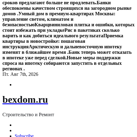
сроков предлагают больше не продлевать.
Банки
обеспокоены качеством строящихся на загородном рынке
домов .
Умный дом в премиум-квартирах Москвы:
управление светом, климатом и
безопасностью
Кварцвиниловая плитка и ошибки, которых
стоит избежать при укладке
Рис в пакетиках сколько
варить и как добиться идеального результата
Приемка
квартиры в новостройке: пошаговая
инструкция
Арктическую и дальневосточную ипотеку
изменят в ближайшее время .
Банк теперь может отказать
в ипотеке уже перед сделкой.
Новые меры поддержки
спроса на ипотеку собираются запустить в отдельных
регионах .
Пт. Авг 7th, 2026
bexdom.ru
Строительство и Ремонт
Subscribe