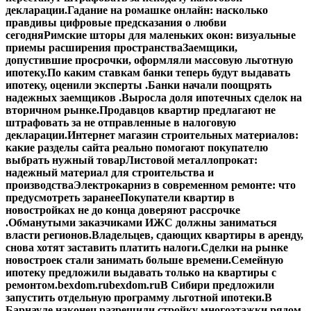
декларации.
Гадание на ромашке онлайн: насколько
правдивы цифровые предсказания о любви
сегодня
Римские шторы для маленьких окон: визуальные
приемы расширения пространства
Заемщики,
допустившие просрочки, оформляли массовую льготную
ипотеку.
По каким ставкам банки теперь будут выдавать
ипотеку, оценили эксперты .
Банки начали поощрять
надежных заемщиков .
Выросла доля ипотечных сделок на
вторичном рынке.
Продавцов квартир предлагают не
штрафовать за не отправленные в налоговую
декларации.
Интернет магазин строительных материалов:
какие разделы сайта реально помогают покупателю
выбрать нужный товар
Листовой металлопрокат:
надежный материал для строительства и
производства
Электрокарниз в современном ремонте: что
предусмотреть заранее
Покупатели квартир в
новостройках не до конца доверяют рассрочке
.
Обманутыми заказчиками ИЖС должны заниматься
власти регионов.
Владельцев, сдающих квартиры в аренду,
снова хотят заставить платить налоги.
Сделки на рынке
новостроек стали занимать больше времени.
Семейную
ипотеку предложили выдавать только на квартиры с
ремонтом.
bexdom.ru
bexdom.ru
В Сибири предложили
запустить отдельную программу льготной ипотеки.
В
Барнауле наконец разрешили стройку многоэтажки рядом