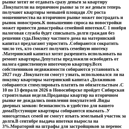
рынке хотят не отдавать сразу деньги за квартиру
.
Покупатели на первичном рынке за те же деньги теперь
получают квартиры меньшей площади .
От роста
мошенничества на вторичном рынке может пострадать и
рынок новостроек.
К повышению спроса на новостройки
может привести донастройка семейной ипотеки.
С 1 ноября
налоговая служба будет списывать долги граждан без
решения суда.
Покупку частного дома на материнский
капитал предлагают упростить .
Собираются сократить
число тех, кто сможет получить семейную ипотеку
.
Материнский капитал хотят разрешить использовать на
ремонт квартиры.
Депутаты предложили освободить от
налога единственную ипотечную квартиру.
Всех
собственников недвижимости собираются установить к
2027 году .
Покупатели смогут узнать, использовался ли на
покупку квартиры материнский капитал .
Должников
собираются стимулировать платить по обязательствам .
С
10 по 13 февраля 2026 в Новосибирске пройдет Сибирская
строительная неделя.
Продавцы квартир на вторичном
рынке не дождались появления покупателей .
Виды
дверных замков: безопасность и удобство для вашего
дома
Пустующие квартиры собираются изымать .
У
многодетных семей не смогут изъять земельный участок за
долги.
В сентябре выдача ипотеки выросла на
3%.
Мораторий на штрафы для застройщиков за перенос